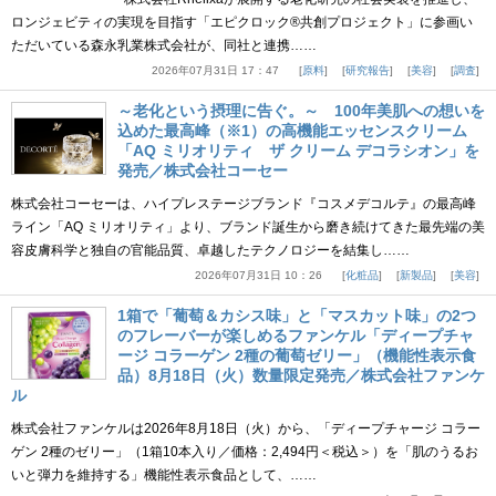
ロンジェビティの実現を目指す「エピクロック®共創プロジェクト」に参画い
ただいている森永乳業株式会社が、同社と連携……
2026年07月31日 17：47
原料
研究報告
美容
調査
～老化という摂理に告ぐ。～ 100年美肌への想いを
込めた最高峰（※1）の高機能エッセンスクリーム
「AQ ミリオリティ ザ クリーム デコラシオン」を
発売／株式会社コーセー
株式会社コーセーは、ハイプレステージブランド『コスメデコルテ』の最高峰
ライン「AQ ミリオリティ」より、ブランド誕生から磨き続けてきた最先端の美
容皮膚科学と独自の官能品質、卓越したテクノロジーを結集し……
2026年07月31日 10：26
化粧品
新製品
美容
1箱で「葡萄＆カシス味」と「マスカット味」の2つ
のフレーバーが楽しめるファンケル「ディープチャ
ージ コラーゲン 2種の葡萄ゼリー」（機能性表示食
品）8月18日（火）数量限定発売／株式会社ファンケ
ル
株式会社ファンケルは2026年8月18日（火）から、「ディープチャージ コラー
ゲン 2種のゼリー」（1箱10本入り／価格：2,494円＜税込＞）を「肌のうるお
いと弾力を維持する」機能性表示食品として、……