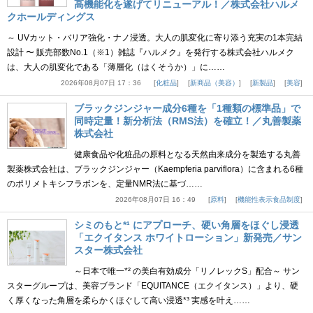
高機能化を遂げてリニューアル！／株式会社ハルメ
クホールディングス
～ UVカット・バリア強化・ナノ浸透。大人の肌変化に寄り添う充実の1本完結
設計 〜 販売部数No.1（※1）雑誌『ハルメク』を発行する株式会社ハルメク
は、大人の肌変化である「薄層化（はくそうか）」に……
2026年08月07日 17：36
化粧品
新商品（美容）
新製品
美容
ブラックジンジャー成分6種を「1種類の標準品」で
同時定量！新分析法（RMS法）を確立！／丸善製薬
株式会社
健康食品や化粧品の原料となる天然由来成分を製造する丸善
製薬株式会社は、ブラックジンジャー（Kaempferia parviflora）に含まれる6種
のポリメトキシフラボンを、定量NMR法に基づ……
2026年08月07日 16：49
原料
機能性表示食品制度
シミのもと*¹ にアプローチ、硬い角層をほぐし浸透
「エクイタンス ホワイトローション」新発売／サン
スター株式会社
～日本で唯一*² の美白有効成分「リノレックS」配合～ サン
スターグループは、美容ブランド「EQUITANCE（エクイタンス）」より、硬
く厚くなった角層を柔らかくほぐして高い浸透*³ 実感を叶え……