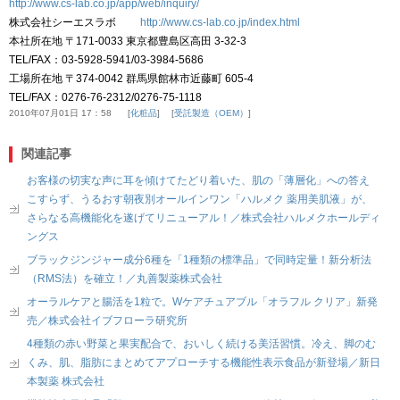
http://www.cs-lab.co.jp/app/web/inquiry/
株式会社シーエスラボ
http://www.cs-lab.co.jp/index.html
本社所在地 〒171-0033 東京都豊島区高田 3-32-3
TEL/FAX：03-5928-5941/03-3984-5686
工場所在地 〒374-0042 群馬県館林市近藤町 605-4
TEL/FAX：0276-76-2312/0276-75-1118
2010年07月01日 17：58
化粧品
受託製造（OEM）
関連記事
お客様の切実な声に耳を傾けてたどり着いた、肌の「薄層化」への答え
こすらず、うるおす朝夜別オールインワン「ハルメク 薬用美肌液」が、
さらなる高機能化を遂げてリニューアル！／株式会社ハルメクホールディ
ングス
ブラックジンジャー成分6種を「1種類の標準品」で同時定量！新分析法
（RMS法）を確立！／丸善製薬株式会社
オーラルケアと腸活を1粒で。Wケアチュアブル「オラフル クリア」新発
売／株式会社イブフローラ研究所
4種類の赤い野菜と果実配合で、おいしく続ける美活習慣。冷え、脚のむ
くみ、肌、脂肪にまとめてアプローチする機能性表示食品が新登場／新日
本製薬 株式会社