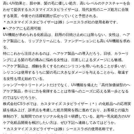
高いUV効果と、肌や体、髪の毛に優しい処方、高いレベルのテクスチャーを合
わせて提供するカスタマイズスタビライザーは、現代女性のニーズ処方に合致
する装置。今後その活躍範囲が広がっていくと予想される。
＊カスタマイズ スタビライザーは(株）シーエスラボ社の使用名称です。
■ヘアケアにも応用可能
UV機能が求められる化粧品は、顔用の日焼け止めには限らない。女性は、ヘア
ケア製品にも、リップクリームにも、ファンデーションにも高いUV機能を求め
る。
特にこれから注目されるのは、ヘアケア製品への導入だろう。日頃、カラーリ
ングによる髪の毛の痛みに悩める女性は、日差しによるダメージにも敏感。
ヘアケア製品は、感触を良くするためにシリコンを用いられることが多いが、
シリコンは使用するうちに髪の毛に大きなダメージを与えることから、敬遠す
る女性も増え始めている。
シャンプーやトリートメントだけでなく、UV機能を備えた「高付加価値型のヘ
アケア製品」作りに力を発揮することは市場へのニーズに応える第一歩となる
のではないだろうか。
株式会社CSラボでは、カスタマイズ スタビライザー（＊）の化粧品への応用実
績を積み上げ、訴求点を考慮した処方開発を既に進めており、お客様との協力
体制の下、短期間でのオリジナル化を日々研鑽している。超均一乳化処方のUV
ケア化粧品開発を検討したい方は、ぜひ下記へ連絡してみてはどうか。
＊カスタマイズ スタビライザーは(株）シーエスラボの使用名称です。