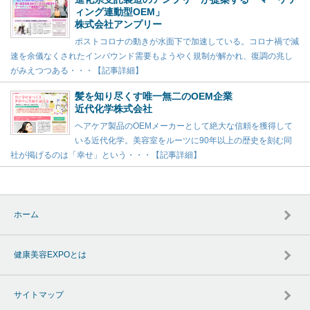
ィング連動型OEM」
株式会社アンプリー
ポストコロナの動きが水面下で加速している。コロナ禍で減
速を余儀なくされたインバウンド需要もようやく規制が解かれ、復調の兆し
がみえつつある・・・【記事詳細】
髪を知り尽くす唯一無二のOEM企業
近代化学株式会社
ヘアケア製品のOEMメーカーとして絶大な信頼を獲得して
いる近代化学。美容室をルーツに90年以上の歴史を刻む同
社が掲げるのは「幸せ」という・・・【記事詳細】
ホーム
健康美容EXPOとは
サイトマップ