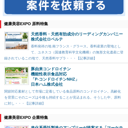
健康美容EXPO 原料特集
天然香料・天然有効成分のリーディングカンパニー
株式会社ロベルテ
香料発祥の地 南フランス・グラース。香料産業の聖地とし
て、ユネスコ（国連教育科学文化機構）の無形文化遺産に登
録されているこの地で、天然香料サプラ・・・【記事詳細】
豚由来コンドロイチン
機能性表示食品対応
「P-コンドロイチンNHZ」
日本ハム株式会社
関節対応素材として市場に定着している食品原料のコンドロイチン。高齢化
を背景にそのニーズは今後も持続することが見込まれる。そうした中、原料
に対し・・・【記事詳細】
健康美容EXPO 企業特集
進化系受託製造のアンプリーが提案する「マーケテ