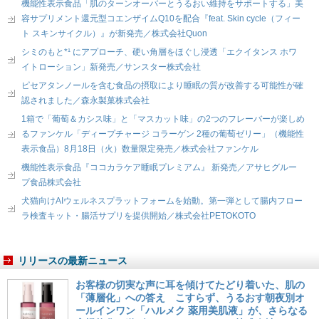
機能性表示食品「肌のターンオーバーとうるおい維持をサポートする」美
容サプリメント還元型コエンザイムQ10を配合『feat. Skin cycle（フィー
ト スキンサイクル）』が新発売／株式会社Quon
シミのもと*¹ にアプローチ、硬い角層をほぐし浸透「エクイタンス ホワ
イトローション」新発売／サンスター株式会社
ピセアタンノールを含む食品の摂取により睡眠の質が改善する可能性が確
認されました／森永製菓株式会社
1箱で「葡萄＆カシス味」と「マスカット味」の2つのフレーバーが楽しめ
るファンケル「ディープチャージ コラーゲン 2種の葡萄ゼリー」（機能性
表示食品）8月18日（火）数量限定発売／株式会社ファンケル
機能性表示食品『ココカラケア睡眠プレミアム』 新発売／アサヒグルー
プ食品株式会社
犬猫向けAIウェルネスプラットフォームを始動。第一弾として腸内フロー
ラ検査キット・腸活サプリを提供開始／株式会社PETOKOTO
リリースの最新ニュース
お客様の切実な声に耳を傾けてたどり着いた、肌の
「薄層化」への答え こすらず、うるおす朝夜別オ
ールインワン「ハルメク 薬用美肌液」が、さらなる