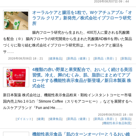
2026年08月07日 09：44
オーラルケアと腸活を1粒で。Wケアチュアブル「オ
ラフル クリア」新発売／株式会社イブフローラ研究
所
腸内フローラ研究から生まれた、400万人に愛される乳酸菌
を配合（※） 腸内フローラの研究開発から生まれた乳酸菌AD株®を用いた製品
づくりに取り組む株式会社イブフローラ研究所は、オーラルケアと腸活を
サ……
2026年08月06日 18：21
健康食品
新商品（健康）
新商品（美容）
新製品
4種類の赤い野菜と果実配合で、おいしく続ける美活
習慣。冷え、脚のむくみ、肌、脂肪にまとめてアプ
ローチする機能性表示食品が新登場／新日本製薬 株
式会社
新日本製薬 株式会社は、機能性表示食品粉末・顆粒インスタントコーヒー市場
国内売上No.1※1の「Slimore Coffee（スリモアコーヒー）」などを展開するヘ
ルスケアブランド『Fun and He……
2026年08月06日 18：00
ダイエット
健康
健康食品
新商品（健康）
新商品（美容）
新製品
機能性表示食品制度
機能性表示食品「肌のターンオーバーとうるおい維