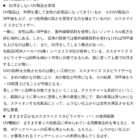
■ 白浮きしないUV製品を実現
UV製品は、年間を通して女性の必需品になってきているが、そのUV製品の
SPF値を上げ、かつ使用感の高さを実現する力を備えているのが、カスタマイ
ズ スタビライザー。
一般に、女性は高いSPF値と、紫外線吸収剤を使用しないノンケミカル処方を
好む傾向にある。しかし、従来の技術では紫外線吸収剤を使わなければSPF値
を上げるのは難しく、また、白浮きしてしまう難点があった。
化粧品OEMメーカーの(株）シーエスラボ社が保有している、カスタマイズ ス
タビライザーは顔料を細かく均等に分散できるため、肌に塗っても後で白浮き
することが無い。
UVの顔料を分散させるのは難しい工程だが、カスタマイズ スタビライザーな
ら、きめの細かな分散により、光の散乱が均等になる。その結果、SPF値を５
～10程度上げることが可能となる。
美しく均一に顔料を分散できるということは、テクスチャーも良好だというこ
と。鏡面のように滑らかに塗装した車の表面と同じで、肌の表面は滑らかにな
る。ステイオンする化粧品にとって、ムラない仕上がりは女性を満足させる大
切な要素。
■ ますます広がるカスタマイズ スタビライザー（＊）の使用範囲
UV機能が、ますます多くの化粧品に求められている消費者志向を考えると、今
後、ボディクリームへの応用も考えられる。もちろん、「ムラのない仕上が
り」が重視されるファンデーションへの利用も進んでくるはず。