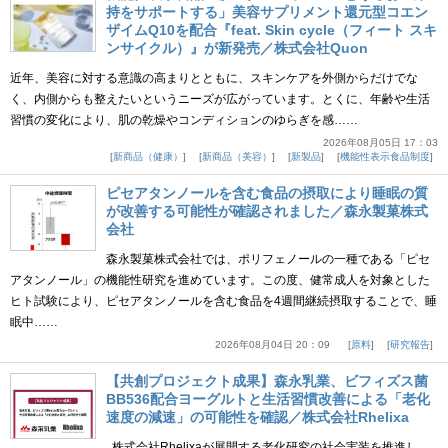
持をサポートする」美容サプリメント還元型コエン
ザイムQ10を配合『feat. Skin cycle（フィート スキ
ンサイクル）』が新発売／株式会社Quon
近年、美容に対する意識の高まりとともに、スキンケアを外側からだけでな
く、内側からも整えたいというニーズが広がっています。とくに、年齢や生活
習慣の変化により、肌の乾燥やコンディションのゆらぎを感……
2026年08月05日 17：03
新商品（健康）
新商品（美容）
新製品
機能性表示食品制度
ピセアタンノールを含む食品の摂取により睡眠の質
が改善する可能性が確認されました／森永製菓株式
会社
森永製菓株式会社では、ポリフェノールの一種である「ピセ
アタンノール」の機能性研究を進めています。この度、健常成人を対象とした
ヒト試験により、ピセアタンノールを含む食品を4週間継続摂取することで、睡
眠中……
2026年08月04日 20：09
原料
研究報告
【共創プロジェクト成果】森永乳業、ビフィズス菌
BB536配合ヨーグルトと生活習慣改善による「老化
速度の減速」の可能性を確認／株式会社Rhelixa
株式会社Rhelixaが展開する老化研究の社会実装を推進し、