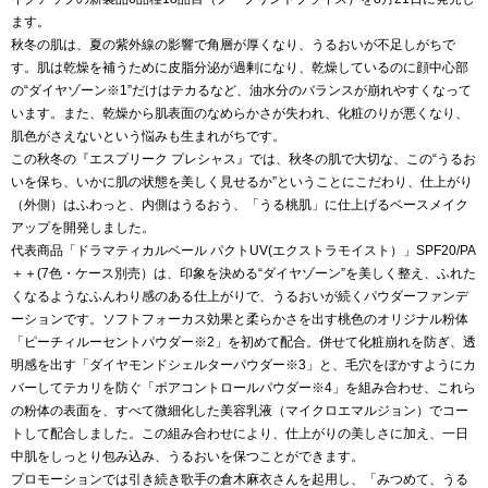
ます。
秋冬の肌は、夏の紫外線の影響で角層が厚くなり、うるおいが不足しがちで
す。肌は乾燥を補うために皮脂分泌が過剰になり、乾燥しているのに顔中心部
の“ダイヤゾーン※1”だけはテカるなど、油水分のバランスが崩れやすくなって
います。また、乾燥から肌表面のなめらかさが失われ、化粧のりが悪くなり、
肌色がさえないという悩みも生まれがちです。
この秋冬の『エスプリーク プレシャス』では、秋冬の肌で大切な、この“うるお
いを保ち、いかに肌の状態を美しく見せるか”ということにこだわり、仕上がり
（外側）はふわっと、内側はうるおう、「うる桃肌」に仕上げるベースメイク
アップを開発しました。
代表商品「ドラマティカルベール パクトUV(エクストラモイスト）」SPF20/PA
＋＋(7色・ケース別売）は、印象を決める“ダイヤゾーン”を美しく整え、ふれた
くなるようなふんわり感のある仕上がりで、うるおいが続くパウダーファンデ
ーションです。ソフトフォーカス効果と柔らかさを出す桃色のオリジナル粉体
「ピーチィルーセントパウダー※2」を初めて配合。併せて化粧崩れを防ぎ、透
明感を出す「ダイヤモンドシェルターパウダー※3」と、毛穴をぼかすようにカ
バーしてテカリを防ぐ「ポアコントロールパウダー※4」を組み合わせ、これら
の粉体の表面を、すべて微細化した美容乳液（マイクロエマルジョン）でコー
トして配合しました。この組み合わせにより、仕上がりの美しさに加え、一日
中肌をしっとり包み込み、うるおいを保つことができます。
プロモーションでは引き続き歌手の倉木麻衣さんを起用し、「みつめて、うる