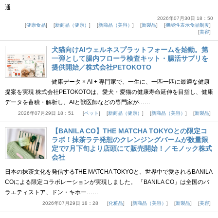
通……
2026年07月30日 18：50
健康食品
新商品（健康）
新商品（美容）
新製品
機能性表示食品制度
美容
犬猫向けAIウェルネスプラットフォームを始動。第
一弾として腸内フローラ検査キット・腸活サプリを
提供開始／株式会社PETOKOTO
健康データ × AI + 専門家で、一生に、一匹一匹に最適な健康
提案を実現 株式会社PETOKOTOは、愛犬・愛猫の健康寿命延伸を目指し、健康
データを蓄積・解析し、AIと獣医師などの専門家が……
2026年07月29日 18：51
ペット
新商品（健康）
新商品（美容）
新製品
【BANILA CO】THE MATCHA TOKYOとの限定コ
ラボ！抹茶ラテ発想のクレンジングバームが数量限
定で7月下旬より店頭にて販売開始！／モノック株式
会社
日本の抹茶文化を発信するTHE MATCHA TOKYOと、世界中で愛されるBANILA
COによる限定コラボレーションが実現しました。 「BANILA CO」は全国のバ
ラエティストア、ドン・キホー……
2026年07月29日 18：28
化粧品
新商品（美容）
新製品
美容