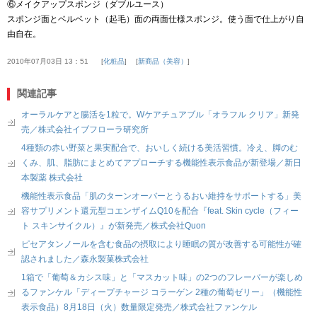
⑥メイクアップスポンジ（ダブルユース）
スポンジ面とベルベット（起毛）面の両面仕様スポンジ。使う面で仕上がり自
由自在。
2010年07月03日 13：51
化粧品
新商品（美容）
関連記事
オーラルケアと腸活を1粒で。Wケアチュアブル「オラフル クリア」新発
売／株式会社イブフローラ研究所
4種類の赤い野菜と果実配合で、おいしく続ける美活習慣。冷え、脚のむ
くみ、肌、脂肪にまとめてアプローチする機能性表示食品が新登場／新日
本製薬 株式会社
機能性表示食品「肌のターンオーバーとうるおい維持をサポートする」美
容サプリメント還元型コエンザイムQ10を配合『feat. Skin cycle（フィー
ト スキンサイクル）』が新発売／株式会社Quon
ピセアタンノールを含む食品の摂取により睡眠の質が改善する可能性が確
認されました／森永製菓株式会社
1箱で「葡萄＆カシス味」と「マスカット味」の2つのフレーバーが楽しめ
るファンケル「ディープチャージ コラーゲン 2種の葡萄ゼリー」（機能性
表示食品）8月18日（火）数量限定発売／株式会社ファンケル