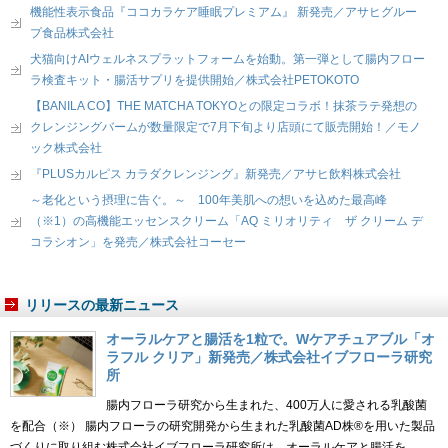
機能性表示食品『ココカラケア睡眠プレミアム』 新発売／アサヒグルー
プ食品株式会社
犬猫向けAIウェルネスプラットフォームを始動。第一弾として腸内フロー
ラ検査キット・腸活サプリを提供開始／株式会社PETOKOTO
【BANILA CO】THE MATCHA TOKYOとの限定コラボ！抹茶ラテ発想の
クレンジングバームが数量限定で7月下旬より店頭にて販売開始！／モノ
ック株式会社
『PLUSカルピス カラダクレンジング』新発売／アサヒ飲料株式会社
～老化という摂理に告ぐ。～ 100年美肌への想いを込めた最高峰
（※1）の高機能エッセンスクリーム「AQ ミリオリティ ザ クリーム デ
コラシオン」を発売／株式会社コーセー
リリースの最新ニュース
オーラルケアと腸活を1粒で。Wケアチュアブル「オ
ラフル クリア」新発売／株式会社イブフローラ研究
所
腸内フローラ研究から生まれた、400万人に愛される乳酸菌
を配合（※） 腸内フローラの研究開発から生まれた乳酸菌AD株®を用いた製品
づくりに取り組む株式会社イブフローラ研究所は、オーラルケアと腸活を