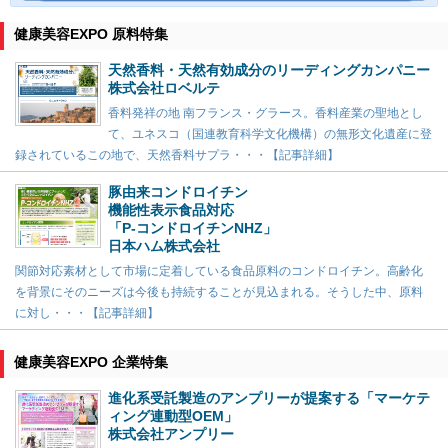
健康美容EXPO 原料特集
天然香料・天然有効成分のリーディングカンパニー
株式会社ロベルテ
香料発祥の地 南フランス・グラース。香料産業の聖地とし
て、ユネスコ（国連教育科学文化機構）の無形文化遺産に登
録されているこの地で、天然香料サプラ・・・【記事詳細】
豚由来コンドロイチン
機能性表示食品対応
「P-コンドロイチンNHZ」
日本ハム株式会社
関節対応素材として市場に定着している食品原料のコンドロイチン。高齢化
を背景にそのニーズは今後も持続することが見込まれる。そうした中、原料
に対し・・・【記事詳細】
健康美容EXPO 企業特集
進化系受託製造のアンプリーが提案する「マーケテ
ィング連動型OEM」
株式会社アンプリー