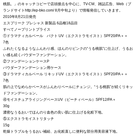
桃肌。」のキャッチコピーで店頭接点を中心に、TV-CM、雑誌広告、Web（ブ
ランドサイトhttp://ep-bko.com/ 8月中旬より）で情報発信していきます。
2010年8月21日発売
エスプリーク プレシャス 新製品 6品種18品目
すべてノープリントプライス
①ドラマティカルベール パクト UV（エクストラモイスト）SPF20/PA＋＋
7色
ふれたくなるようなふんわり感、ほんのりピンクの“うる桃肌”に仕上げ、うるお
い感も続くパウダーファンデーション。
②ファンデーションケースP
パウダーファンデーション用ケース
③ドラマティカルベール リキッドUV（エクストラモイスト）SPF20/PA＋＋
7色
肌の上でなめらかベースがふんわりベールにチェンジ。“うる桃肌”が続くリキッ
ドファンデーション。
④モイスチュアライジングベースUV（ピーチィベール）SPF12/PA＋
30g
濃密なうるおいでほんのり血色の良い肌に仕上げる化粧下地。
⑤エクストラモイストリタッチ
15g
乾燥トラブルをうるおい補給、お化粧直しに便利な部分用美容液下地。