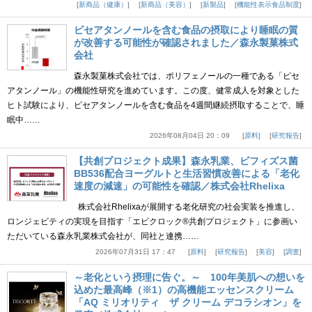
新商品（健康）
新商品（美容）
新製品
機能性表示食品制度
ピセアタンノールを含む食品の摂取により睡眠の質
が改善する可能性が確認されました／森永製菓株式
会社
森永製菓株式会社では、ポリフェノールの一種である「ピセ
アタンノール」の機能性研究を進めています。この度、健常成人を対象とした
ヒト試験により、ピセアタンノールを含む食品を4週間継続摂取することで、睡
眠中……
2026年08月04日 20：09
原料
研究報告
【共創プロジェクト成果】森永乳業、ビフィズス菌
BB536配合ヨーグルトと生活習慣改善による「老化
速度の減速」の可能性を確認／株式会社Rhelixa
株式会社Rhelixaが展開する老化研究の社会実装を推進し、
ロンジェビティの実現を目指す「エピクロック®共創プロジェクト」に参画い
ただいている森永乳業株式会社が、同社と連携……
2026年07月31日 17：47
原料
研究報告
美容
調査
～老化という摂理に告ぐ。～ 100年美肌への想いを
込めた最高峰（※1）の高機能エッセンスクリーム
「AQ ミリオリティ ザ クリーム デコラシオン」を