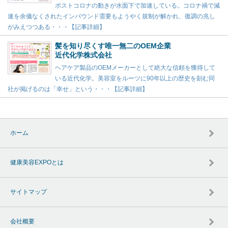
ポストコロナの動きが水面下で加速している。コロナ禍で減
速を余儀なくされたインバウンド需要もようやく規制が解かれ、復調の兆し
がみえつつある・・・【記事詳細】
髪を知り尽くす唯一無二のOEM企業
近代化学株式会社
ヘアケア製品のOEMメーカーとして絶大な信頼を獲得して
いる近代化学。美容室をルーツに90年以上の歴史を刻む同
社が掲げるのは「幸せ」という・・・【記事詳細】
ホーム
健康美容EXPOとは
サイトマップ
会社概要