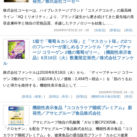
発売／株式会社コーセー
株式会社コーセーは、ハイプレステージブランド『コスメデコルテ』の最高峰
ライン「AQ ミリオリティ」より、ブランド誕生から磨き続けてきた最先端の美
容皮膚科学と独自の官能品質、卓越したテクノロジーを結集し……
2026年07月31日 10：26
化粧品
新製品
美容
1箱で「葡萄＆カシス味」と「マスカット味」の2つ
のフレーバーが楽しめるファンケル「ディープチャ
ージ コラーゲン 2種の葡萄ゼリー」（機能性表示食
品）8月18日（火）数量限定発売／株式会社ファンケ
ル
株式会社ファンケルは2026年8月18日（火）から、「ディープチャージ コラー
ゲン 2種のゼリー」（1箱10本入り／価格：2,494円＜税込＞）を「肌のうるお
いと弾力を維持する」機能性表示食品として、……
2026年07月30日 19：21
新商品（健康）
新商品（美容）
新製品
機能性表示食品制度
美容
機能性表示食品『ココカラケア睡眠プレミアム』 新
発売／アサヒグループ食品株式会社
アサヒグループ独自の乳酸菌「ガセリ菌CP2305株」と、
「クロセチン」を配合 アサヒグループ食品株式会社は、機能性表示食品『ココ
カラケア睡眠プレミアム』を、健康食品の通信販売ブランド「カルピス健康