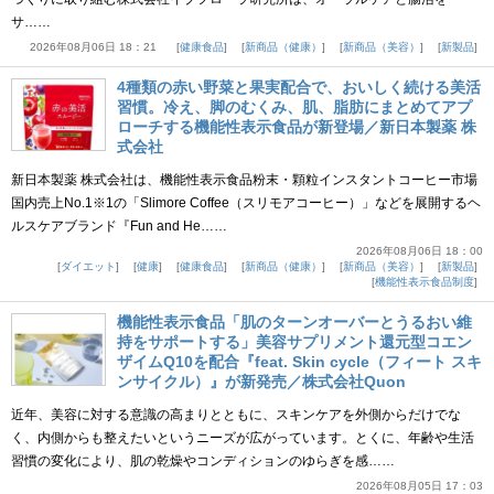
サ……
2026年08月06日 18：21
健康食品
新商品（健康）
新商品（美容）
新製品
4種類の赤い野菜と果実配合で、おいしく続ける美活
習慣。冷え、脚のむくみ、肌、脂肪にまとめてアプ
ローチする機能性表示食品が新登場／新日本製薬 株
式会社
新日本製薬 株式会社は、機能性表示食品粉末・顆粒インスタントコーヒー市場
国内売上No.1※1の「Slimore Coffee（スリモアコーヒー）」などを展開するヘ
ルスケアブランド『Fun and He……
2026年08月06日 18：00
ダイエット
健康
健康食品
新商品（健康）
新商品（美容）
新製品
機能性表示食品制度
機能性表示食品「肌のターンオーバーとうるおい維
持をサポートする」美容サプリメント還元型コエン
ザイムQ10を配合『feat. Skin cycle（フィート スキ
ンサイクル）』が新発売／株式会社Quon
近年、美容に対する意識の高まりとともに、スキンケアを外側からだけでな
く、内側からも整えたいというニーズが広がっています。とくに、年齢や生活
習慣の変化により、肌の乾燥やコンディションのゆらぎを感……
2026年08月05日 17：03