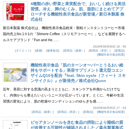
4種類の赤い野菜と果実配合で、おいしく続ける美活
習慣。冷え、脚のむくみ、肌、脂肪にまとめてアプ
ローチする機能性表示食品が新登場／新日本製薬 株
式会社
新日本製薬 株式会社は、機能性表示食品粉末・顆粒インスタントコーヒー市場
国内売上No.1※1の「Slimore Coffee（スリモアコーヒー）」などを展開するヘ
ルスケアブランド『Fun and He……
2026年08月06日 18：00
ダイエット
健康
健康食品
新商品（健康）
新商品（美容）
新製品
機能性表示食品制度
機能性表示食品「肌のターンオーバーとうるおい維
持をサポートする」美容サプリメント還元型コエン
ザイムQ10を配合『feat. Skin cycle（フィート スキ
ンサイクル）』が新発売／株式会社Quon
近年、美容に対する意識の高まりとともに、スキンケアを外側からだけでな
く、内側からも整えたいというニーズが広がっています。とくに、年齢や生活
習慣の変化により、肌の乾燥やコンディションのゆらぎを感……
2026年08月05日 17：03
新商品（健康）
新商品（美容）
新製品
機能性表示食品制度
ピセアタンノールを含む食品の摂取により睡眠の質
が改善する可能性が確認されました／森永製菓株式