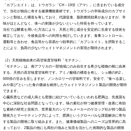
「カプシエイト」は、トウガラシ「CH－19甘（アマ）」に含まれている成分
で、当社が独自に有する健康機能素材です。トウガラシの辛味成分のカプサイ
シンと類似した構造を有しており、代謝促進、脂肪燃焼効果がありますが、辛
味がほとんどなく、体への刺激が少ないといった特長を持っています。
当社では酵素を用いた方法により、天然と同じ成分を安定的に生産する技術を
確立しており、今後食品等への利用を検討していきます。食事コントロール、
運動等と合わせ、食品等から容易かつ効率的に「カプシエイト」を摂取するこ
とにより、負荷の少ないウェイトマネジメントの実現が期待されます。
（2）天然植物由来の高甘味度甘味料「モナチン」
「モナチン」は、南アフリカの一部地域にのみ自生する希少な植物の根に由来
する、天然の高甘味度甘味料です。アミノ酸様の構造を有し、ショ糖の約2，
000倍の甘みを呈しますが、ノンカロリーの甘味料です。安全で、“食べる楽し
みや喜び”といった食の価値を維持したウェイトマネジメント製品の開発が期待
できます。
心臓疾患などの成人病とも密接に結びついているといわれる肥満は、先進国を
中心に深刻な社会問題となっています。味の素社が持つ健康管理・改善に有効
な素材の研究と技術力、世界最大のシリアルメーカーのケロッグ社が持つ製品
開発力とマーケティング力によって、肥満というグローバルな課題解決に寄与
する製品の開発に取り組みます。また、健康価値製品へのニーズは世界的に高
まっており、2製品の他にも両社の強みと知見を活かした画期的な製品の開発