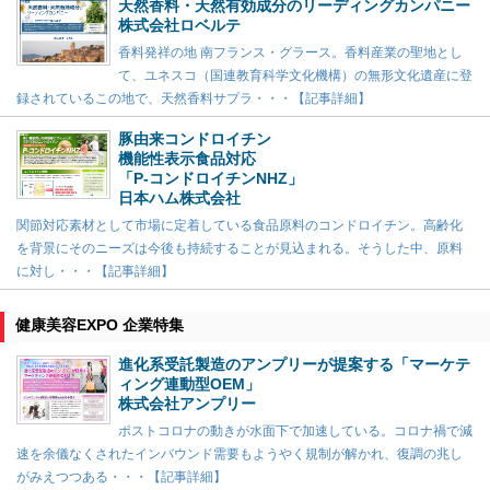
天然香料・天然有効成分のリーディングカンパニー
株式会社ロベルテ
香料発祥の地 南フランス・グラース。香料産業の聖地とし
て、ユネスコ（国連教育科学文化機構）の無形文化遺産に登
録されているこの地で、天然香料サプラ・・・【記事詳細】
豚由来コンドロイチン
機能性表示食品対応
「P-コンドロイチンNHZ」
日本ハム株式会社
関節対応素材として市場に定着している食品原料のコンドロイチン。高齢化
を背景にそのニーズは今後も持続することが見込まれる。そうした中、原料
に対し・・・【記事詳細】
健康美容EXPO 企業特集
進化系受託製造のアンプリーが提案する「マーケテ
ィング連動型OEM」
株式会社アンプリー
ポストコロナの動きが水面下で加速している。コロナ禍で減
速を余儀なくされたインバウンド需要もようやく規制が解かれ、復調の兆し
がみえつつある・・・【記事詳細】