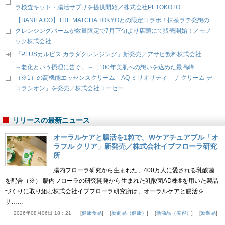
ラ検査キット・腸活サプリを提供開始／株式会社PETOKOTO
【BANILA CO】THE MATCHA TOKYOとの限定コラボ！抹茶ラテ発想の
クレンジングバームが数量限定で7月下旬より店頭にて販売開始！／モノ
ック株式会社
『PLUSカルピス カラダクレンジング』新発売／アサヒ飲料株式会社
～老化という摂理に告ぐ。～ 100年美肌への想いを込めた最高峰
（※1）の高機能エッセンスクリーム「AQ ミリオリティ ザ クリーム デ
コラシオン」を発売／株式会社コーセー
リリースの最新ニュース
オーラルケアと腸活を1粒で。Wケアチュアブル「オ
ラフル クリア」新発売／株式会社イブフローラ研究
所
腸内フローラ研究から生まれた、400万人に愛される乳酸菌
を配合（※） 腸内フローラの研究開発から生まれた乳酸菌AD株®を用いた製品
づくりに取り組む株式会社イブフローラ研究所は、オーラルケアと腸活を
サ……
2026年08月06日 18：21
健康食品
新商品（健康）
新商品（美容）
新製品