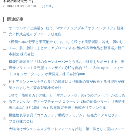
る製品総発売元です。
2010年07月12日 20：34
その他.
関連記事
オーラルケアと腸活を1粒で。Wケアチュアブル「オラフル クリア」新発
売／株式会社イブフローラ研究所
4種類の赤い野菜と果実配合で、おいしく続ける美活習慣。冷え、脚のむ
くみ、肌、脂肪にまとめてアプローチする機能性表示食品が新登場／新日
本製薬 株式会社
機能性表示食品「肌のターンオーバーとうるおい維持をサポートする」美
容サプリメント還元型コエンザイムQ10を配合『feat. Skin cycle（フィー
ト スキンサイクル）』が新発売／株式会社Quon
ピセアタンノールを含む食品の摂取により睡眠の質が改善する可能性が確
認されました／森永製菓株式会社
1箱で「葡萄＆カシス味」と「マスカット味」の2つのフレーバーが楽しめ
るファンケル「ディープチャージ コラーゲン 2種の葡萄ゼリー」（機能性
表示食品）8月18日（火）数量限定発売／株式会社ファンケル
機能性表示食品『ココカラケア睡眠プレミアム』 新発売／アサヒグルー
プ食品株式会社
犬猫向けAIウェルネスプラットフォームを始動。第一弾として腸内フロー