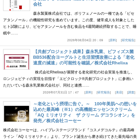
会社
森永製菓株式会社では、ポリフェノールの一種である「ピセ
アタンノール」の機能性研究を進めています。この度、健常成人を対象とした
ヒト試験により、ピセアタンノールを含む食品を4週間継続摂取することで、睡
眠中……
2026年08月04日 20：09
原料
研究報告
【共創プロジェクト成果】森永乳業、ビフィズス菌
BB536配合ヨーグルトと生活習慣改善による「老化
速度の減速」の可能性を確認／株式会社Rhelixa
株式会社Rhelixaが展開する老化研究の社会実装を推進し、
ロンジェビティの実現を目指す「エピクロック®共創プロジェクト」に参画い
ただいている森永乳業株式会社が、同社と連携……
2026年07月31日 17：47
原料
研究報告
美容
調査
～老化という摂理に告ぐ。～ 100年美肌への想いを
込めた最高峰（※1）の高機能エッセンスクリーム
「AQ ミリオリティ ザ クリーム デコラシオン」を
発売／株式会社コーセー
株式会社コーセーは、ハイプレステージブランド『コスメデコルテ』の最高峰
ライン「AQ ミリオリティ」より、ブランド誕生から磨き続けてきた最先端の美