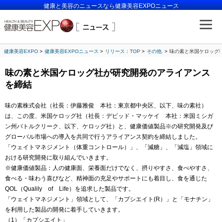
健康と美容のニュースなら健康美容EXPOニュース
健康美容EXPO
健康美容EXPOニュース
リリース：TOP
その他.
味の素と米国ケロッグ
味の素と米国ケロッグ社が研究開発のアライアンス
を締結
味の素株式会社（社長：伊藤雅俊 本社：東京都中央区、以下、味の素社）
は、この度、米国ケロッグ社（社長：デビッド・マッケイ 本社：米国ミシガ
ン州バトルクリーク、以下、ケロッグ社）と、健康価値製品※の研究開発及び
グローバル市場への導入を共同で行うアライアンス契約を締結しました。
「ウェイトマネジメント（体重コントロール）」、「減糖」、「減塩」領域に
おける研究開発に取り組んでいきます。
※健康価値製品：人の健康面、栄養面だけでなく、摂りやすさ、食べやすさ、
食べる・味わう喜びなど、精神面の充足やサポートにも着目し、食を通じた
QOL（Qualily of Life）を追求した製品です。
「ウェイトマネジメント」領域として、「カプシエイト(R）」と「モナチン」
を利用した製品の開発に着手していきます。
（1）「カプシエイト」