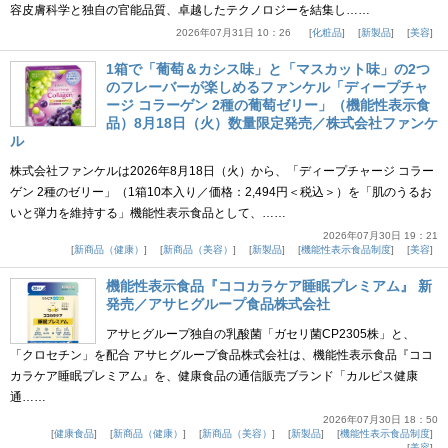
容皮膚科学と独自の官能品質、卓越したテクノロジーを結集し……
2026年07月31日 10：26
化粧品
新製品
美容
1箱で「葡萄＆カシス味」と「マスカット味」の2つ
のフレーバーが楽しめるファンケル「ディープチャ
ージ コラーゲン 2種の葡萄ゼリー」（機能性表示食
品）8月18日（火）数量限定発売／株式会社ファンケ
ル
株式会社ファンケルは2026年8月18日（火）から、「ディープチャージ コラー
ゲン 2種のゼリー」（1箱10本入り／価格：2,494円＜税込＞）を「肌のうるお
いと弾力を維持する」機能性表示食品として、……
2026年07月30日 19：21
新商品（健康）
新商品（美容）
新製品
機能性表示食品制度
美容
機能性表示食品『ココカラケア睡眠プレミアム』 新
発売／アサヒグループ食品株式会社
アサヒグループ独自の乳酸菌「ガセリ菌CP2305株」と、
「クロセチン」を配合 アサヒグループ食品株式会社は、機能性表示食品『ココ
カラケア睡眠プレミアム』を、健康食品の通信販売ブランド「カルピス健康
通……
2026年07月30日 18：50
健康食品
新商品（健康）
新商品（美容）
新製品
機能性表示食品制度
美容