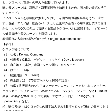
と、グローバル市場への導入を推進していきます。
味の素グループは、新製品・新事業開発を加速するため、国内外の資源を活用
するオープン
イノベーションを積極的に推進しており、今回の共同開発事業もその一環で
す。食品、アミノ酸、医薬をベースとした素材の基礎・応用研究と技術力を活
かし、人々のQOLの向上に貢献する製品をグローバルに展開する、「グローバ
ル健康貢献企業グループ」を目指します。
報道関係の方向けお問い合わせ先：pr_info@ajinomoto.com
【参考】
ケロッグ社について
（1）社名：Kellogg Company
（2）代表者：C.E.O. デビッド・マッケイ（David Mackay）
（3）所在地：（本社）米国ミシガン州バトルクリーク
（4）設立：1906年
（5）従業員数：30，949名
（6）売上高：12，575百万米ドル（2009年現在）
（7）特徴：世界最大のシリアルメーカー。コーンフレークを中心にクッキー、
クラッカー、シリアルバー、冷凍ワッフル、ベジタリアンフードなど1，500種
類以上の製品を世界180ケ国で展開。主なブランドは、 Kellogg’s(R），
Special K(R）など。
尚、味の素(株）はケロッグ社の日本法人である日本ケロッグ(株）の日本におけ