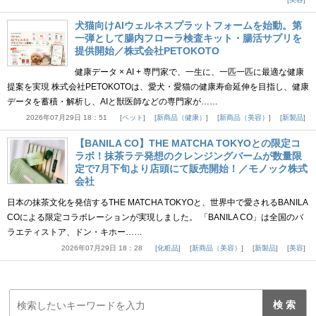
犬猫向けAIウェルネスプラットフォームを始動。第
一弾として腸内フローラ検査キット・腸活サプリを
提供開始／株式会社PETOKOTO
健康データ × AI + 専門家で、一生に、一匹一匹に最適な健康
提案を実現 株式会社PETOKOTOは、愛犬・愛猫の健康寿命延伸を目指し、健康
データを蓄積・解析し、AIと獣医師などの専門家が……
2026年07月29日 18：51
ペット
新商品（健康）
新商品（美容）
新製品
【BANILA CO】THE MATCHA TOKYOとの限定コ
ラボ！抹茶ラテ発想のクレンジングバームが数量限
定で7月下旬より店頭にて販売開始！／モノック株式
会社
日本の抹茶文化を発信するTHE MATCHA TOKYOと、世界中で愛されるBANILA
COによる限定コラボレーションが実現しました。 「BANILA CO」は全国のバ
ラエティストア、ドン・キホー……
2026年07月29日 18：28
化粧品
新商品（美容）
新製品
美容