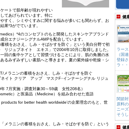
リケートで肌年齢が現れやすい
としてあげられています。特に
健
けやすく、シミやくすみに関する悩みが多いにも関わらず、お
結果*3がでています。
medics）*4のコンセプトのもと開発したスキンケアブランド
成分エナジーシグナルAMPを配合しています。
の蓄積をおさえ、しみ・そばかすを防ぐ」という美白分野で初
ラース
 リジュブネイト エキス」で2004年10月に取得しました。
（国連
週一回の集中ケアとして習慣づけることにより、肌の角層の水
登録さ
のあるみずみずしい素肌へと導きます。夏の紫外線や乾燥・シ
ラ・・
。
OT/メラニンの蓄積をおさえ、しみ・そばかすを防ぐ
ブネイト クリア アップ マスクF･インナーシグナル リジュ
年 7月実施：調査対象30～59歳 女性208名）
osmetic）と医薬品（Medicine）を組み合わせた造語
関節対
 products for better health worldwide’の企業理念のもと、世
原料の
。
ニーズ
そうし
Pは「メラニンの蓄積をおさえ、しみ・そばかすを防ぐ」という
健