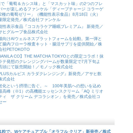
箱で「葡萄＆カシス味」と「マスカット味」の2つのフレ
バーが楽しめるファンケル「ディープチャージ コラーゲ
 2種の葡萄ゼリー」（機能性表示食品）8月18日（火）
量限定発売／株式会社ファンケル
能性表示食品『ココカラケア睡眠プレミアム』 新発売／
サヒグループ食品株式会社
猫向けAIウェルネスプラットフォームを始動。第一弾と
て腸内フローラ検査キット・腸活サプリを提供開始／株
会社PETOKOTO
BANILA CO】THE MATCHA TOKYOとの限定コラボ！抹
ラテ発想のクレンジングバームが数量限定で7月下旬よ
店頭にて販売開始！／モノック株式会社
PLUSカルピス カラダクレンジング』新発売／アサヒ飲
株式会社
老化という摂理に告ぐ。～ 100年美肌への想いを込め
最高峰（※1）の高機能エッセンスクリーム「AQ ミリオ
ティ ザ クリーム デコラシオン」を発売／株式会社コ
セー
1粒で。Wケアチュアブル「オラフル クリア」新発売／株式