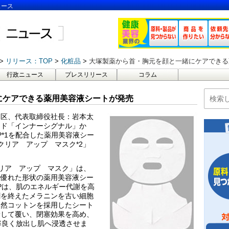
ュース
リリース：TOP
化粧品
大塚製薬から首・胸元を顔と一緒にケアできる
行政ニュース
プレスリリース
コラム
にケアできる薬用美容液シートが発売
田区、代表取締役社長：岩本太
ンド「インナーシグナル」か
*1を配合した薬用美容液シー
クリア アップ マスク*2」
クリア アップ マスク」は、
に優れた形状の薬用美容液シー
Pは、肌のエネルギー代謝を高
割を終えたメラニンを古い細胞
天然コットンを採用したシート
着して覆い、閉塞効果を高め、
率良く放出し肌へ浸透させま