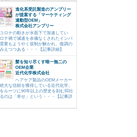
進化系受託製造のアンプリー
が提案する「マーケティング
連動型OEM」
株式会社アンプリー
コロナの動きが水面下で加速してい
ロナ禍で減速を余儀なくされたインバ
需要もようやく規制が解かれ、復調の
みえつつある・・・【記事詳細】
髪を知り尽くす唯一無二の
OEM企業
近代化学株式会社
ヘアケア製品のOEMメーカー
絶大な信頼を獲得している近代化学。
をルーツに90年以上の歴史を刻む同社
るのは「幸せ」という・・・【記事詳