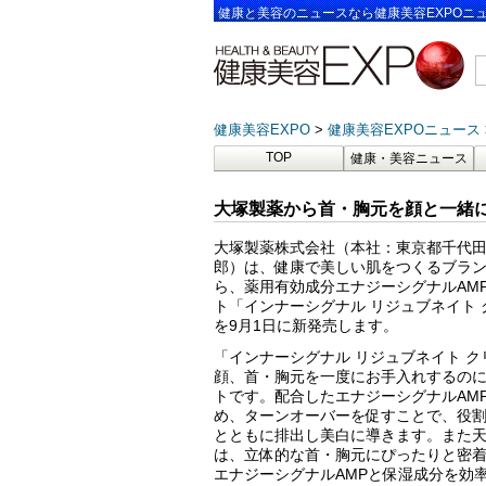
健康と美容のニュースなら健康美容EXPOニ
健康美容EXPO
健康美容EXPOニュース
TOP
健康・美容ニュース
大塚製薬から首・胸元を顔と一緒
大塚製薬株式会社（本社：東京都千代
郎）は、健康で美しい肌をつくるブラ
ら、薬用有効成分エナジーシグナルAMP
ト「インナーシグナル リジュブネイト 
を9月1日に新発売します。
「インナーシグナル リジュブネイト 
顔、首・胸元を一度にお手入れするの
トです。配合したエナジーシグナルAM
め、ターンオーバーを促すことで、役
とともに排出し美白に導きます。また
は、立体的な首・胸元にぴったりと密
エナジーシグナルAMPと保湿成分を効