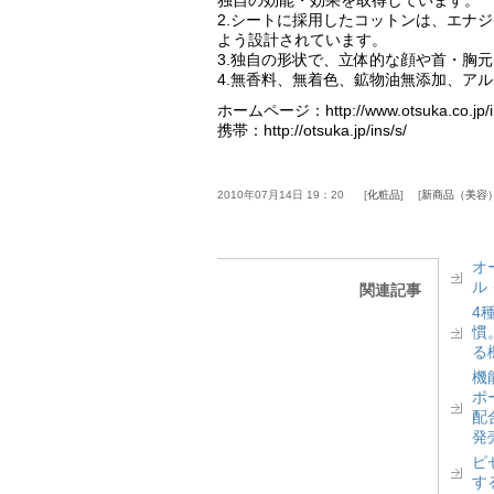
2.シートに採用したコットンは、エナ
よう設計されています。
3.独自の形状で、立体的な顔や首・胸
4.無香料、無着色、鉱物油無添加、ア
ホームページ：http://www.otsuka.co.jp/i
携帯：http://otsuka.jp/ins/s/
2010年07月14日 19：20
化粧品
新商品（美容
オ
ル
関連記事
4
慣
る
機
ポ
配
発
ピ
す