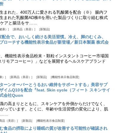
所
生まれた、400万人に愛される乳酸菌を配合（※） 腸内フ
生まれた乳酸菌AD株®を用いた製品づくりに取り組む株式
ケアと腸活をサ……
健康）
新商品（美容）
新製品
実配合で、おいしく続ける美活習慣。冷え、脚のむくみ、
プローチする機能性表示食品が新登場／新日本製薬 株式会
は、機能性表示食品粉末・顆粒インスタントコーヒー市場国
offee（スリモアコーヒー）」などを展開するヘルスケアブランド
康）
新商品（美容）
新製品
機能性表示食品制度
ターンオーバーとうるおい維持をサポートする」美容サプ
Q10を配合『feat. Skin cycle（フィート スキンサイ
式会社Quon
識の高まりとともに、スキンケアを外側からだけでなく、
がっています。とくに、年齢や生活習慣の変化により、肌
……
商品（美容）
新製品
機能性表示食品制度
む食品の摂取により睡眠の質が改善する可能性が確認され