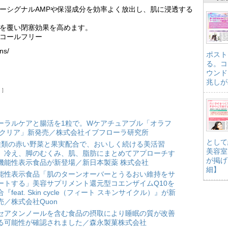
ジーシグナルAMPや保湿成分を効率よく放出し、肌に浸透する
元を覆い閉塞効果を高めます。
ルコールフリー
ns/
ポスト
る。コ
ウンド
兆しが
）
ーラルケアと腸活を1粒で。Wケアチュアブル「オラフ
 クリア」新発売／株式会社イブフローラ研究所
として
種類の赤い野菜と果実配合で、おいしく続ける美活習
美容室
。冷え、脚のむくみ、肌、脂肪にまとめてアプローチす
が掲げ
機能性表示食品が新登場／新日本製薬 株式会社
細】
能性表示食品「肌のターンオーバーとうるおい維持をサ
ートする」美容サプリメント還元型コエンザイムQ10を
合『feat. Skin cycle（フィート スキンサイクル）』が新
売／株式会社Quon
セアタンノールを含む食品の摂取により睡眠の質が改善
る可能性が確認されました／森永製菓株式会社