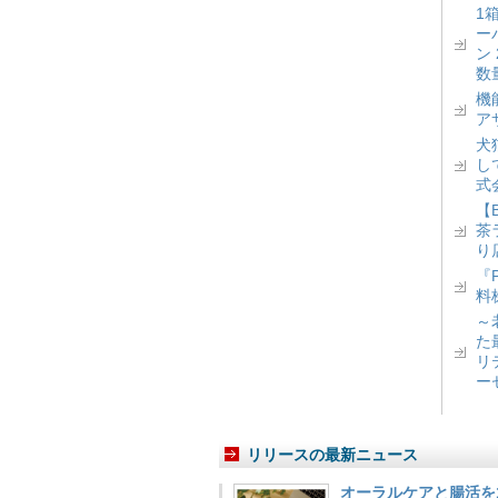
1
ー
ン
数
機
ア
犬
し
式
【
茶
り
『
料
～
た
リ
ー
リリースの最新ニュース
オーラルケアと腸活を