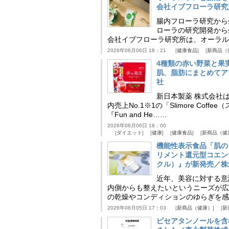
会社イブフローラ研究
腸内フローラ研究から
ローラの研究開発から
会社イブフローラ研究所は、オーラル
2026年08月06日 18：21
健康食品
新商品（
4種類の赤い野菜と果
肌、脂肪にまとめてア
社
新日本製薬 株式会社
内売上No.1※1の「Slimore C
『Fun and He……
2026年08月06日 18：00
ダイエット
健康
健康食品
新商品（健
機能性表示食品「肌の
リメント還元型コエンザイム
クル）』が新発売／株
近年、美容に対する意
内側からも整えたいというニーズが広
の乾燥やコンディションのゆらぎを感
2026年08月05日 17：03
新商品（健康）
新
ピセアタンノールを含