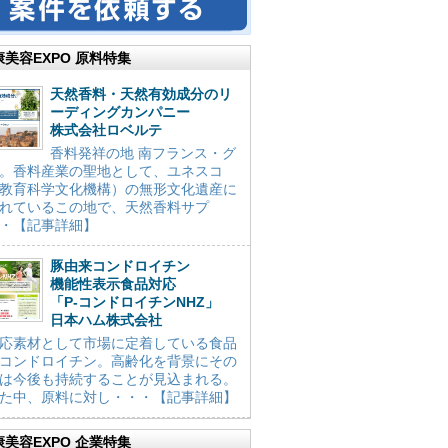
康美容EXPO 原料特集
天然香料・天然有効成分のリ
ーディングカンパニー
株式会社ロベルテ
香料発祥の地 南フランス・グ
。香料産業の聖地として、ユネスコ
教育科学文化機構）の無形文化遺産に
れているこの地で、天然香料サプ
・【記事詳細】
豚由来コンドロイチン
機能性表示食品対応
「P-コンドロイチンNHZ」
日本ハム株式会社
応素材として市場に定着している食品
コンドロイチン。高齢化を背景にその
は今後も持続することが見込まれる。
た中、原料に対し・・・【記事詳細】
康美容EXPO 企業特集