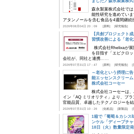
ました／森永製菓株式
森永製菓株式会社では
能性研究を進めていま
アタンノールを含む食品を4週間継続
2026年08月04日 20：09
原料
研究報告
【共創プロジェクト成
習慣改善による「老化速
株式会社Rhelix
を目指す「エピクロッ
会社が、同社と連携……
2026年07月31日 17：47
原料
研究報告
～老化という摂理に告
能エッセンスクリーム
株式会社コーセー
株式会社コーセーは、
イン「AQ ミリオリティ」より、ブ
官能品質、卓越したテクノロジーを結
2026年07月31日 10：26
化粧品
新製品
1箱で「葡萄＆カシス
ンケル「ディープチャ
18日（火）数量限定