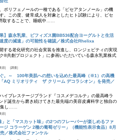
会社
、ポリフェノールの一種である「ピセアタンノール」の機
す。この度、健常成人を対象としたヒト試験により、ピセ
摂取することで、睡眠中……
果】森永乳業、ビフィズス菌BB536配合ヨーグルトと生活
度の減速」の可能性を確認／株式会社Rhelixa
aが展開する老化研究の社会実装を推進し、ロンジェビティの実現
ク®共創プロジェクト」に参画いただいている森永乳業株式
美容
調査
ぐ。～ 100年美肌への想いを込めた最高峰（※1）の高機
「AQ ミリオリティ ザ クリーム デコラシオン」を発売／
ハイプレステージブランド『コスメデコルテ』の最高峰ラ
ランド誕生から磨き続けてきた最先端の美容皮膚科学と独自の
集し……
美容
味」と「マスカット味」の2つのフレーバーが楽しめるファ
ージ コラーゲン 2種の葡萄ゼリー」（機能性表示食品）8月
発売／株式会社ファンケル