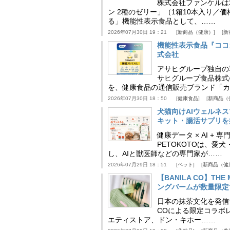
株式会社ファンケルは2
ン 2種のゼリー」（1箱10本入り／
る」機能性表示食品として、……
2026年07月30日 19：21
新商品（健康）
新
機能性表示食品『ココ
式会社
アサヒグループ独自の
サヒグループ食品株式
を、健康食品の通信販売ブランド「カ
2026年07月30日 18：50
健康食品
新商品（
犬猫向けAIウェルネ
キット・腸活サプリを提
健康データ × AI 
PETOKOTOは、
し、AIと獣医師などの専門家が……
2026年07月29日 18：51
ペット
新商品（健
【BANILA CO】T
ングバームが数量限定
日本の抹茶文化を発信する
COによる限定コラボレ
エティストア、ドン・キホー……