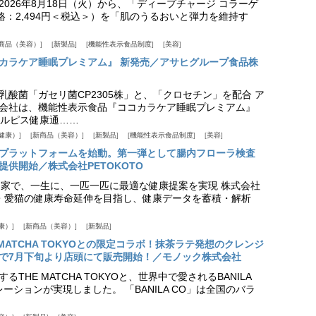
026年8月18日（火）から、「ディープチャージ コラーゲ
価格：2,494円＜税込＞）を「肌のうるおいと弾力を維持す
商品（美容）
新製品
機能性表示食品制度
美容
カラケア睡眠プレミアム』 新発売／アサヒグループ食品株
乳酸菌「ガセリ菌CP2305株」と、「クロセチン」を配合 ア
会社は、機能性表示食品『ココカラケア睡眠プレミアム』
ルピス健康通……
健康）
新商品（美容）
新製品
機能性表示食品制度
美容
スプラットフォームを始動。第一弾として腸内フローラ検査
供開始／株式会社PETOKOTO
+ 専門家で、一生に、一匹一匹に最適な健康提案を実現 株式会社
愛犬・愛猫の健康寿命延伸を目指し、健康データを蓄積・解析
康）
新商品（美容）
新製品
HE MATCHA TOKYOとの限定コラボ！抹茶ラテ発想のクレンジ
で7月下旬より店頭にて販売開始！／モノック株式会社
THE MATCHA TOKYOと、世界中で愛されるBANILA
ーションが実現しました。 「BANILA CO」は全国のバラ