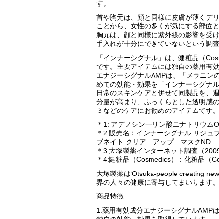
す。
首や胸元は、顔と同様に皮膚が薄くデ
ことから、女性の多くが気にする部位
胸元は、顔と同様に紫外線の影響を受
手入れが十分にできていないという調査
「インナーシグナル」は、健粧品（Cos
です。主要アイテムには独自の薬用有効
エナジーシグナルAMPは、「メラニン
めての効能・効果を「インナーシグナル
日常のスキンケアと併せて同製品を、
分量が高まり、ふっくらとした透明感
ミなどのケアにお勧めのアイテムです
＊1: アデノシン一リン酸二ナトリウム
＊2:販売名：インナーシグナル リジュ
ブネイト クリア アップ マスクND
＊3:大塚製薬インターネット調査（2009
＊4:健粧品（Cosmedics）：化粧品（C
大塚製薬は‘Otsuka-people creating new
界の人々の健康に寄与してまいります
商品特徴
1.薬用有効成分エナジーシグナルAM
独自の効能・効果を取得しています。