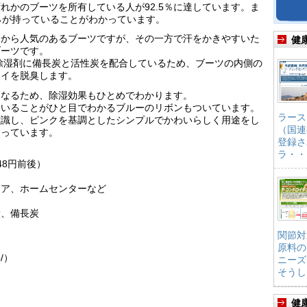
れかのブーツを所有している人が92.5％に達しています。ま
％が持っていることがわかっています。
とから人気のあるブーツですが、その一方で汗をかきやすいた
健
ブーツです。
除湿剤に備長炭と活性炭を配合しているため、ブーツの内側の
オイを脱臭します。
になるため、除湿効果もひとめでわかります。
ていることがひと目でわかるブルーのリボンもついています。
ラース
意識し、ピンクを基調としたシンプルでかわいらしく用途をし
（国連
なっています。
登録さ
ラ・・
48円前後）
トア、ホームセンターなど
炭、備長炭
関節対
原料の
p/）
ニーズ
そうし
健