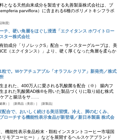
料となる天然由来成分を製造する丸善製薬株式会社は、ブ
pferia parviflora）に含まれる6種のポリメトキシフラボ
品制度
プローチ、硬い角層をほぐし浸透「エクイタンス ホワイトロー
スター株式会社
美白有効成分「リノレックS」配合～ サンスターグループは、美
ANCE（エクイタンス）」より、硬く厚くなった角層を柔らか
1粒で。Wケアチュアブル「オラフル クリア」新発売／株式
所
生まれた、400万人に愛される乳酸菌を配合（※） 腸内フ
生まれた乳酸菌AD株®を用いた製品づくりに取り組む株式
ケアと腸活をサ……
健康）
新商品（美容）
新製品
実配合で、おいしく続ける美活習慣。冷え、脚のむくみ、
プローチする機能性表示食品が新登場／新日本製薬 株式会
は、機能性表示食品粉末・顆粒インスタントコーヒー市場国
offee（スリモアコーヒー）」などを展開するヘルスケアブランド