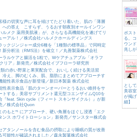
客様の切実な声に耳を傾けてたどり着いた、肌の「薄層
」への答え こすらず、うるおす朝夜別オールインワン
ハルメク 薬用美肌液」が、さらなる高機能化を遂げてリ
ポスト
ューアル！／株式会社ハルメクホールディングス
る。コ
ウンド
ラックジンジャー成分6種を「1種類の標準品」で同時定
兆しが
！新分析法（RMS法）を確立！／丸善製薬株式会社
ーラルケアと腸活を1粒で。Wケアチュアブル「オラフ
 クリア」新発売／株式会社イブフローラ研究所
種類の赤い野菜と果実配合で、おいしく続ける美活習
。冷え、脚のむくみ、肌、脂肪にまとめてアプローチす
機能性表示食品が新登場／新日本製薬 株式会社
として
能性表示食品「肌のターンオーバーとうるおい維持をサ
美容室
ートする」美容サプリメント還元型コエンザイムQ10を
が掲げ
合『feat. Skin cycle（フィート スキンサイクル）』が新
細】
売／株式会社Quon
ミのもと*¹ にアプローチ、硬い角層をほぐし浸透「エク
タンス ホワイトローション」新発売／サンスター株式会
セアタンノールを含む食品の摂取により睡眠の質が改善
る可能性が確認されました／森永製菓株式会社