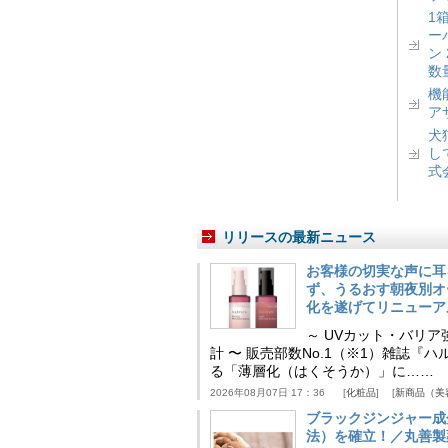
1
ー
ン
数
機
ア
犬
し
式
リリースの最新ニュース
お客様の切実な声に耳
ず、うるおす朝夜別オ
化を遂げてリニューア
～ UVカット・バリ
計 〜 販売部数No.1（※1）雑誌
る「薄層化（はくそうか）」に……
2026年08月07日 17：36
化粧品
新商品（美
ブラックジンジャー成
法）を確立！／丸善製