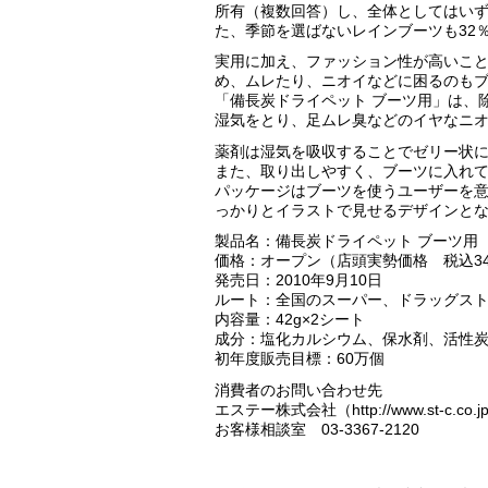
所有（複数回答）し、全体としてはいず
た、季節を選ばないレインブーツも32
実用に加え、ファッション性が高いこ
め、ムレたり、ニオイなどに困るのも
「備長炭ドライペット ブーツ用」は、
湿気をとり、足ムレ臭などのイヤなニ
薬剤は湿気を吸収することでゼリー状
また、取り出しやすく、ブーツに入れ
パッケージはブーツを使うユーザーを
っかりとイラストで見せるデザインと
製品名：備長炭ドライペット ブーツ用
価格：オープン（店頭実勢価格 税込3
発売日：2010年9月10日
ルート：全国のスーパー、ドラッグス
内容量：42g×2シート
成分：塩化カルシウム、保水剤、活性
初年度販売目標：60万個
消費者のお問い合わせ先
エステー株式会社（http://www.st-c.co.j
お客様相談室 03-3367-2120