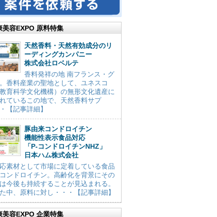
康美容EXPO 原料特集
天然香料・天然有効成分のリ
ーディングカンパニー
株式会社ロベルテ
香料発祥の地 南フランス・グ
。香料産業の聖地として、ユネスコ
教育科学文化機構）の無形文化遺産に
れているこの地で、天然香料サプ
・【記事詳細】
豚由来コンドロイチン
機能性表示食品対応
「P-コンドロイチンNHZ」
日本ハム株式会社
応素材として市場に定着している食品
コンドロイチン。高齢化を背景にその
は今後も持続することが見込まれる。
た中、原料に対し・・・【記事詳細】
康美容EXPO 企業特集