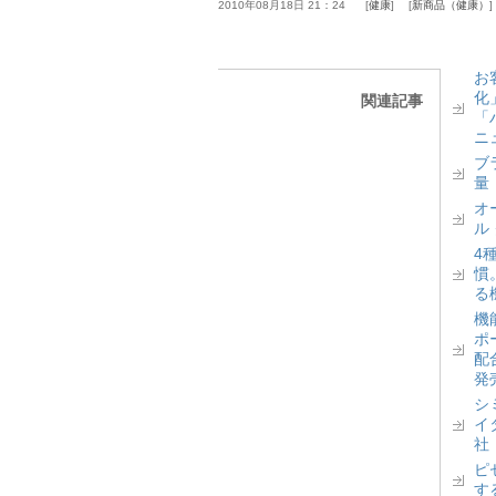
2010年08月18日 21：24
健康
新商品（健康）
お
化
関連記事
「
ニ
ブ
量
オ
ル
4
慣
る
機
ポ
配
発
シ
イ
社
ピ
す