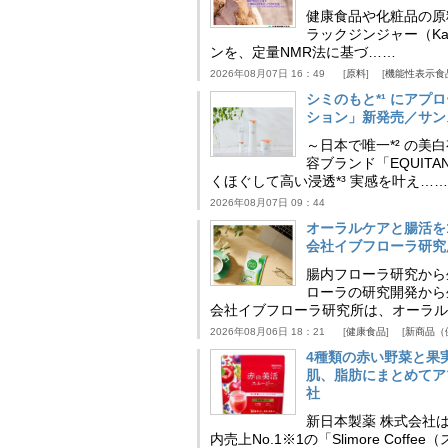
健康食品や化粧品の原
ラックジンジャー（Kaem
ンを、定量NMR法に基づ……
2026年08月07日 16：49
原料
機能性表示食
シミのもと*¹ にア
ション」新発売／サン
～日本で唯一*² の
容ブランド「EQUIT
くほぐして高い浸透*³ 実感を叶え……
2026年08月07日 09：44
オーラルケアと腸活を
会社イブフローラ研究
腸内フローラ研究から
ローラの研究開発から
会社イブフローラ研究所は、オーラル
2026年08月06日 18：21
健康食品
新商品（
4種類の赤い野菜と果
肌、脂肪にまとめてア
社
新日本製薬 株式会社
内売上No.1※1の「Slimore C