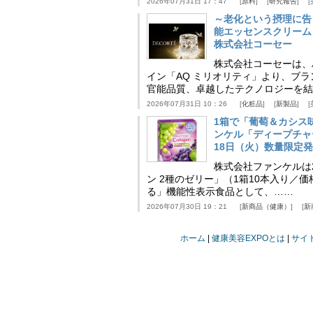
2026年07月31日 17：47
原料
研究報告
～老化という摂理に告
能エッセンスクリーム
株式会社コーセー
株式会社コーセーは、
イン「AQ ミリオリティ」より、ブ
官能品質、卓越したテクノロジーを結
2026年07月31日 10：26
化粧品
新製品
1箱で「葡萄＆カシス
ンケル「ディープチャ
18日（火）数量限定
株式会社ファンケルは2
ン 2種のゼリー」（1箱10本入り／
る」機能性表示食品として、……
2026年07月30日 19：21
新商品（健康）
新
ホーム
健康美容EXPOとは
サイ