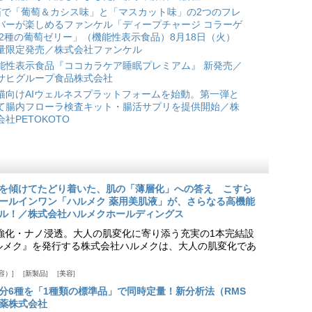
箱で「葡萄＆カシス味」と「マスカット味」の2つのフレ
バーが楽しめるファンケル「ディープチャージ コラーゲ
 2種の葡萄ゼリー」（機能性表示食品）8月18日（火）
量限定発売／株式会社ファンケル
能性表示食品『ココカラケア睡眠プレミアム』 新発売／
サヒグループ食品株式会社
猫向けAIウェルネスプラットフォームを始動。第一弾と
て腸内フローラ検査キット・腸活サプリを提供開始／株
会社PETOKOTO
を傾けてたどり着いた、肌の「薄層化」への答え こすら
ールインワン「ハルメク 薬用美肌液」が、さらなる高機能
ル！／株式会社ハルメクホールディングス
ア強化・ナノ浸透。大人の肌変化に寄り添う充実の1本完結設
『ハルメク』を発行する株式会社ハルメクは、大人の肌変化であ
容）
新製品
美容
分6種を「1種類の標準品」で同時定量！新分析法（RMS
薬株式会社