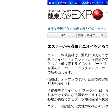
健康と美容のニュースなら健康美容EXPOニ
健康美容EXPO
健康美容EXPOニュース
TOP
健康・美容ニュース
エステーから湿気とニオイをとる
エステー株式会社は、湿気に加えてニ
炭ドライペット」ブランドから待望の
として「備長炭ドライペット ブーツ用」
全国のスーパー、ドラッグストア、ホ
で新発売します。
価格は、オープンですが、店頭での実
348円前後です。
「備長炭ドライペット ブーツ用」は、
れるだけで気になる湿気やニオイをと
心地が実感できるブーツ用の除湿＆脱
エステーの調査では女性の65％がロン