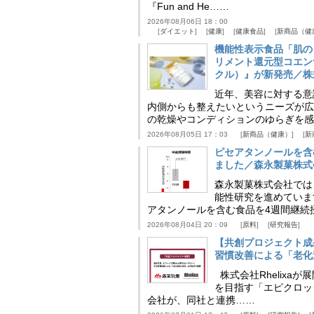
『Fun and He……
2026年08月06日 18：00
ダイエット
健康
健康食品
新商品（健
機能性表示食品「肌の
リメント還元型コエンザイム
クル）』が新発売／株
近年、美容に対する意
内側からも整えたいというニーズが広
の乾燥やコンディションのゆらぎを感
2026年08月05日 17：03
新商品（健康）
新
ピセアタンノールを含
ました／森永製菓株式
森永製菓株式会社では
能性研究を進めていま
アタンノールを含む食品を4週間継続
2026年08月04日 20：09
原料
研究報告
【共創プロジェクト成
習慣改善による「老化速
株式会社Rhelix
を目指す「エピクロッ
会社が、同社と連携……