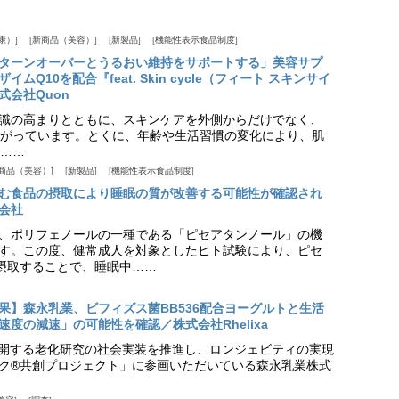
康）
新商品（美容）
新製品
機能性表示食品制度
ターンオーバーとうるおい維持をサポートする」美容サプ
Q10を配合『feat. Skin cycle（フィート スキンサイ
式会社Quon
識の高まりとともに、スキンケアを外側からだけでなく、
がっています。とくに、年齢や生活習慣の変化により、肌
……
商品（美容）
新製品
機能性表示食品制度
む食品の摂取により睡眠の質が改善する可能性が確認され
会社
、ポリフェノールの一種である「ピセアタンノール」の機
す。この度、健常成人を対象としたヒト試験により、ピセ
摂取することで、睡眠中……
果】森永乳業、ビフィズス菌BB536配合ヨーグルトと生活
度の減速」の可能性を確認／株式会社Rhelixa
aが展開する老化研究の社会実装を推進し、ロンジェビティの実現
ク®共創プロジェクト」に参画いただいている森永乳業株式