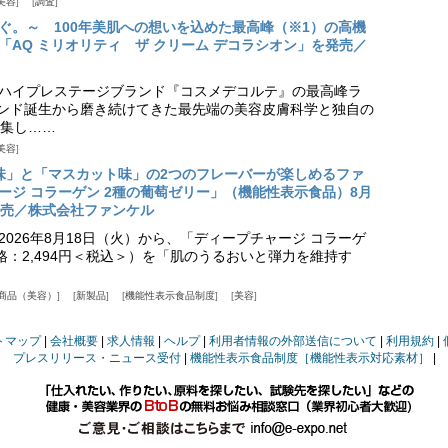
美容
調査
ぐ。～ 100年美肌への想いを込めた最高峰（※1）の高機
「AQ ミリオリティ ザ クリーム デコラシオン」を発売／
ハイプレステージブランド『コスメデコルテ』の最高峰ラ
ランド誕生から磨き続けてきた最先端の美容皮膚科学と独自の
集し……
美容
味」と「マスカット味」の2つのフレーバーが楽しめるファ
ージ コラーゲン 2種の葡萄ゼリー」（機能性表示食品）8月
発売／株式会社ファンケル
026年8月18日（火）から、「ディープチャージ コラーゲ
価格：2,494円＜税込＞）を「肌のうるおいと弾力を維持す
商品（美容）
新製品
機能性表示食品制度
美容
トマップ
会社概要
求人情報
ヘルプ
利用者情報の外部送信について
利用規約
プレスリリース・ニュース受付
機能性表示食品制度［機能性表示対応素材］