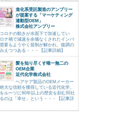
進化系受託製造のアンプリー
が提案する「マーケティング
連動型OEM」
株式会社アンプリー
コロナの動きが水面下で加速してい
ロナ禍で減速を余儀なくされたインバ
需要もようやく規制が解かれ、復調の
みえつつある・・・【記事詳細】
髪を知り尽くす唯一無二の
OEM企業
近代化学株式会社
ヘアケア製品のOEMメーカー
絶大な信頼を獲得している近代化学。
をルーツに90年以上の歴史を刻む同社
るのは「幸せ」という・・・【記事詳