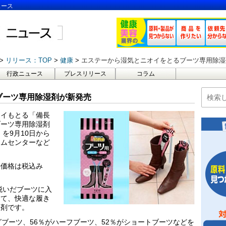
ュース
リリース：TOP
健康
エステーから湿気とニオイをとるブーツ専用除湿
行政ニュース
プレスリリース
コラム
ブーツ専用除湿剤が新発売
オイもとる「備長
ブーツ専用除湿剤
を9月10日から
ームセンターなど
勢価格は税込み
脱いだブーツに入
って、快適な履き
臭剤です。
グブーツ、56％がハーフブーツ、52％がショートブーツなどを