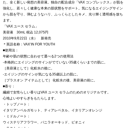
た、全く新しい発想の美容液。独自の配合成分「VAX コンプレックス」が肌を
強化し、若々しく健康な本来の肌状態をサポート。気になるエイジングサイン
から肌を守り、弾むようなハリ、ふっくらとしたキメ、光り輝く透明感を放ち
ます。
「VAX ユース セラム」
美容液 30mL 税込 12,075円
2010年9月22日（水） 新発売
＊英語名称：VAX’IN FOR YOUTH
■使用法：
年齢や肌の状態に合わせて選べる2つの使用法
-本格的にエイジングのサインがでていない35歳くらいまでの肌に。
［美容液として］化粧水の後に。
-エイジングのサインが気になる35歳以上の肌に。
［プラスオン アイテムとして］ 化粧水の後、美容液の前に。
■香り：
繊細で女性らしい香りはVAX ユース セラムのためのオリジナルです。
心地よいやすらぎをもたらします。
・トップノート：
イタリアンベルガモット、ティアレペタル、イタリアンオレンジ
・ミドルノート：
ウィステリアフラワー、バニラオーキッド、ピオニィ