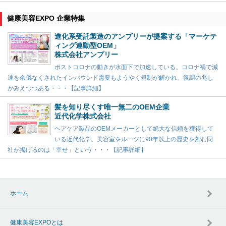
健康美容EXPO 企業特集
進化系受託製造のアンプリーが提案する「マーケテ
ィング連動型OEM」
株式会社アンプリー
ポストコロナの動きが水面下で加速している。コロナ禍で減
速を余儀なくされたインバウンド需要もようやく規制が解かれ、復調の兆し
がみえつつある・・・【記事詳細】
髪を知り尽くす唯一無二のOEM企業
近代化学株式会社
ヘアケア製品のOEMメーカーとして絶大な信頼を獲得して
いる近代化学。美容室をルーツに90年以上の歴史を刻む同
社が掲げるのは「幸せ」という・・・【記事詳細】
ホーム
健康美容EXPOとは