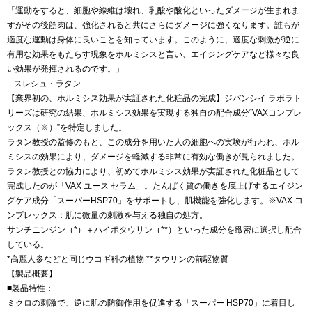
「運動をすると、細胞や線維は壊れ、乳酸や酸化といったダメージが生まれま
すがその後筋肉は、強化されると共にさらにダメージに強くなります。誰もが
適度な運動は身体に良いことを知っています。このように、適度な刺激が逆に
有用な効果をもたらす現象をホルミシスと言い、エイジングケアなど様々な良
い効果が発揮されるのです。」
– スレシュ・ラタン –
【業界初の、ホルミシス効果が実証された化粧品の完成】ジバンシイ ラボラト
リーズは研究の結果、ホルミシス効果を実現する独自の配合成分“VAXコンプレ
ックス（※）”を特定しました。
ラタン教授の監修のもと、この成分を用いた人の細胞への実験が行われ、ホル
ミシスの効果により、ダメージを軽減する非常に有効な働きが見られました。
ラタン教授との協力により、初めてホルミシス効果が実証された化粧品として
完成したのが「VAX ユース セラム」。たんぱく質の働きを底上げするエイジン
グケア成分「スーパーHSP70」をサポートし、肌機能を強化します。※VAX コ
ンプレックス：肌に微量の刺激を与える独自の処方。
サンチニンジン（*）＋ハイポタウリン（**）といった成分を緻密に選択し配合
している。
*高麗人参などと同じウコギ科の植物 **タウリンの前駆物質
【製品概要】
■製品特性：
ミクロの刺激で、逆に肌の防御作用を促進する「スーパー HSP70」に着目し