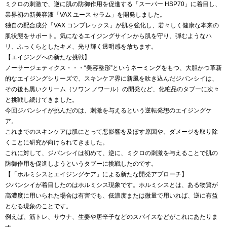
ミクロの刺激で、逆に肌の防御作用を促進する「スーパー HSP70」に着目し、
業界初の新美容液「VAX ユース セラム」を開発しました。
独自の配合成分「VAX コンプレックス」が肌を強化し、若々しく健康な本来の
肌状態をサポート。気になるエイジングサインから肌を守り、弾むようなハ
リ、ふっくらとしたキメ、光り輝く透明感を放ちます。
【エイジングへの新たな挑戦】
ノーサージェティクス・・・“美容整形”というネーミングをもつ、大胆かつ革新
的なエイジングシリーズで、スキンケア界に新風を吹き込んだジバンシイは、
その後も黒いクリーム（ソワン ノワール）の開発など、化粧品のタブーに次々
と挑戦し続けてきました。
今回ジバンシイが挑んだのは、刺激を与えるという逆転発想のエイジングケ
ア。
これまでのスキンケアは肌にとって悪影響を及ぼす原因や、ダメージを取り除
くことに研究が向けられてきました。
これに対して、ジバンシイは初めて、逆に、ミクロの刺激を与えることで肌の
防御作用を促進しようというタブーに挑戦したのです。
【「ホルミシスとエイジングケア」による新たな開発アプローチ】
ジバンシイが着目したのはホルミシス現象です。ホルミシスとは、ある物質が
高濃度に用いられた場合は有害でも、低濃度または微量で用いれば、逆に有益
となる現象のことです。
例えば、筋トレ、サウナ、生姜や唐辛子などのスパイスなどがこれにあたりま