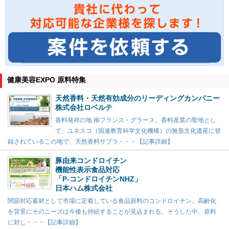
健康美容EXPO 原料特集
天然香料・天然有効成分のリーディングカンパニー
株式会社ロベルテ
香料発祥の地 南フランス・グラース。香料産業の聖地とし
て、ユネスコ（国連教育科学文化機構）の無形文化遺産に登
録されているこの地で、天然香料サプラ・・・【記事詳細】
豚由来コンドロイチン
機能性表示食品対応
「P-コンドロイチンNHZ」
日本ハム株式会社
関節対応素材として市場に定着している食品原料のコンドロイチン。高齢化
を背景にそのニーズは今後も持続することが見込まれる。そうした中、原料
に対し・・・【記事詳細】