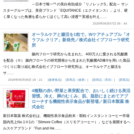
～日本で唯一*² の美白有効成分「リノレックS」配合～ サン
スターグループは、美容ブランド「EQUITANCE（エクイタンス）」より、硬
く厚くなった角層を柔らかくほぐして高い浸透*³ 実感を叶え……
2026年08月07日 09：44
オーラルケアと腸活を1粒で。Wケアチュアブル「オ
ラフル クリア」新発売／株式会社イブフローラ研究
所
腸内フローラ研究から生まれた、400万人に愛される乳酸菌
を配合（※） 腸内フローラの研究開発から生まれた乳酸菌AD株®を用いた製品
づくりに取り組む株式会社イブフローラ研究所は、オーラルケアと腸活を
サ……
2026年08月06日 18：21
健康食品
新商品（健康）
新商品（美容）
新製品
4種類の赤い野菜と果実配合で、おいしく続ける美活
習慣。冷え、脚のむくみ、肌、脂肪にまとめてアプ
ローチする機能性表示食品が新登場／新日本製薬 株
式会社
新日本製薬 株式会社は、機能性表示食品粉末・顆粒インスタントコーヒー市場
国内売上No.1※1の「Slimore Coffee（スリモアコーヒー）」などを展開するヘ
ルスケアブランド『Fun and He……