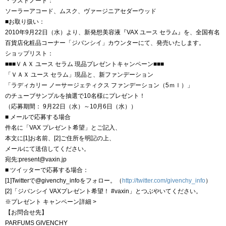
・ラストノート：
ソーラーアコード、ムスク、ヴァージニアセダーウッド
■お取り扱い：
2010年9月22日（水）より、新発想美容液『VAX ユース セラム』を、全国有名
百貨店化粧品コーナー「ジバンシイ」カウンターにて、発売いたします。
ショップリスト：
■■■ＶＡＸ ユース セラム 現品プレゼントキャンペーン■■■
「ＶＡＸ ユース セラム」現品と、新ファンデーション
「ラディカリー ノーサージェティクス ファンデーション（5ｍｌ）」
のチューブサンプルを抽選で10名様にプレゼント！
（応募期間： 9月22日（水）～10月6日（水））
■ メールで応募する場合
件名に「VAX プレゼント希望」とご記入、
本文に[1]お名前、[2]ご住所を明記の上、
メールにて送信してください。
宛先:present@vaxin.jp
■ ツイッターで応募する場合：
[1]Twitterで@givenchy_infoをフォロー。（
http://twitter.com/givenchy_info
）
[2]「ジバンシイ VAXプレゼント希望！ #vaxin」とつぶやいてください。
※プレゼント キャンペーン詳細 >
【お問合せ先】
PARFUMS GIVENCHY