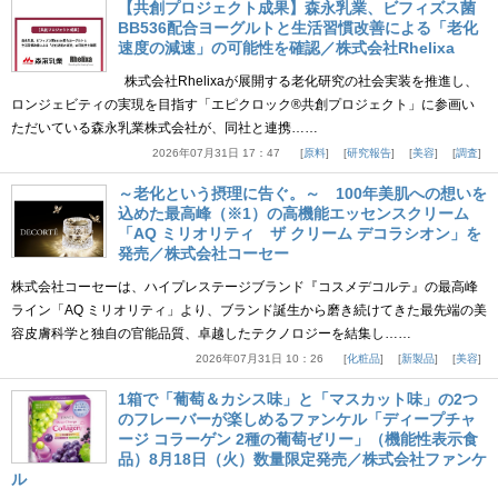
【共創プロジェクト成果】森永乳業、ビフィズス菌
BB536配合ヨーグルトと生活習慣改善による「老化
速度の減速」の可能性を確認／株式会社Rhelixa
株式会社Rhelixaが展開する老化研究の社会実装を推進し、
ロンジェビティの実現を目指す「エピクロック®共創プロジェクト」に参画い
ただいている森永乳業株式会社が、同社と連携……
2026年07月31日 17：47
原料
研究報告
美容
調査
～老化という摂理に告ぐ。～ 100年美肌への想いを
込めた最高峰（※1）の高機能エッセンスクリーム
「AQ ミリオリティ ザ クリーム デコラシオン」を
発売／株式会社コーセー
株式会社コーセーは、ハイプレステージブランド『コスメデコルテ』の最高峰
ライン「AQ ミリオリティ」より、ブランド誕生から磨き続けてきた最先端の美
容皮膚科学と独自の官能品質、卓越したテクノロジーを結集し……
2026年07月31日 10：26
化粧品
新製品
美容
1箱で「葡萄＆カシス味」と「マスカット味」の2つ
のフレーバーが楽しめるファンケル「ディープチャ
ージ コラーゲン 2種の葡萄ゼリー」（機能性表示食
品）8月18日（火）数量限定発売／株式会社ファンケ
ル