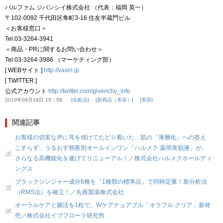
パルファム ジバンシイ株式会社 （代表：福岡 英一）
〒102-0092 千代田区隼町3-16 住友半蔵門ビル
＜お客様窓口＞
Tel.03-3264-3941
＜商品・PRに関するお問い合わせ＞
Tel.03-3264-3986 （マーケティング部）
[ WEBサイト ]
http://vaxin.jp
[ TWITTER ]
公式アカウント
http://twitter.com/givenchy_info
2010年09月18日 15：58
化粧品
新商品（美容）
美容
関連記事
お客様の切実な声に耳を傾けてたどり着いた、肌の「薄層化」への答え
こすらず、うるおす朝夜別オールインワン「ハルメク 薬用美肌液」が、
さらなる高機能化を遂げてリニューアル！／株式会社ハルメクホールディ
ングス
ブラックジンジャー成分6種を「1種類の標準品」で同時定量！新分析法
（RMS法）を確立！／丸善製薬株式会社
オーラルケアと腸活を1粒で。Wケアチュアブル「オラフル クリア」新発
売／株式会社イブフローラ研究所