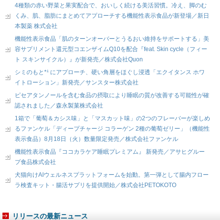
4種類の赤い野菜と果実配合で、おいしく続ける美活習慣。冷え、脚のむ
くみ、肌、脂肪にまとめてアプローチする機能性表示食品が新登場／新日
本製薬 株式会社
機能性表示食品「肌のターンオーバーとうるおい維持をサポートする」美
容サプリメント還元型コエンザイムQ10を配合『feat. Skin cycle（フィー
ト スキンサイクル）』が新発売／株式会社Quon
シミのもと*¹ にアプローチ、硬い角層をほぐし浸透「エクイタンス ホワ
イトローション」新発売／サンスター株式会社
ピセアタンノールを含む食品の摂取により睡眠の質が改善する可能性が確
認されました／森永製菓株式会社
1箱で「葡萄＆カシス味」と「マスカット味」の2つのフレーバーが楽しめ
るファンケル「ディープチャージ コラーゲン 2種の葡萄ゼリー」（機能性
表示食品）8月18日（火）数量限定発売／株式会社ファンケル
機能性表示食品『ココカラケア睡眠プレミアム』 新発売／アサヒグルー
プ食品株式会社
犬猫向けAIウェルネスプラットフォームを始動。第一弾として腸内フロー
ラ検査キット・腸活サプリを提供開始／株式会社PETOKOTO
リリースの最新ニュース