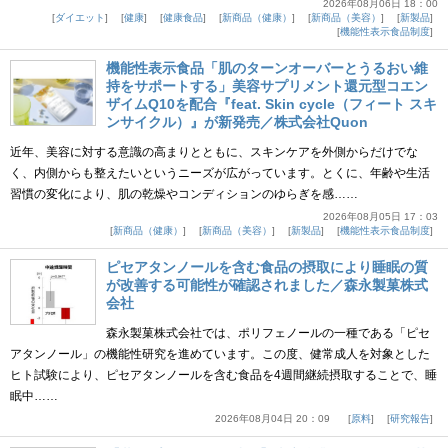
2026年08月06日 18：00
ダイエット
健康
健康食品
新商品（健康）
新商品（美容）
新製品
機能性表示食品制度
機能性表示食品「肌のターンオーバーとうるおい維
持をサポートする」美容サプリメント還元型コエン
ザイムQ10を配合『feat. Skin cycle（フィート スキ
ンサイクル）』が新発売／株式会社Quon
近年、美容に対する意識の高まりとともに、スキンケアを外側からだけでな
く、内側からも整えたいというニーズが広がっています。とくに、年齢や生活
習慣の変化により、肌の乾燥やコンディションのゆらぎを感……
2026年08月05日 17：03
新商品（健康）
新商品（美容）
新製品
機能性表示食品制度
ピセアタンノールを含む食品の摂取により睡眠の質
が改善する可能性が確認されました／森永製菓株式
会社
森永製菓株式会社では、ポリフェノールの一種である「ピセ
アタンノール」の機能性研究を進めています。この度、健常成人を対象とした
ヒト試験により、ピセアタンノールを含む食品を4週間継続摂取することで、睡
眠中……
2026年08月04日 20：09
原料
研究報告