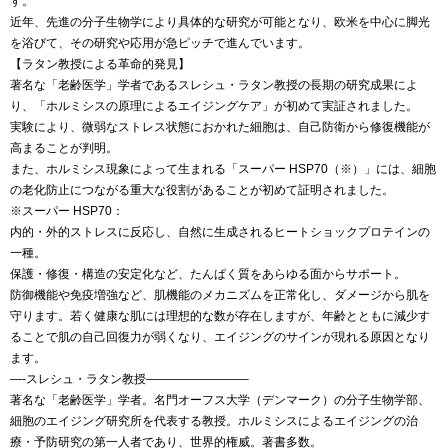
す。
近年、先進の分子生物学により具体的な研究が可能となり、欧米を中心に脚光
を浴びて、その研究や応用が急ピッチで進んでいます。
【ラタン教授による革命的発見】
著名な「老齢医学」学者であるスレシュ・ラタン教授の長期の研究成果によ
り、「ホルミシスの原理によるエイジングケア」が初めて実証されました。
実験により、微弱なストレス状態におかれた細胞は、自己防衛から修復機能が
高まることが判明。
また、ホルミシス現象によって生まれる「スーパー HSP70（※）」には、細胞
の老化防止につながる重大な役割があることが初めて証明されました。
※スーパー HSP70：
内的・外的ストレスに反応し、自然に生成されるヒートショックプロテインの
一種。
保護・修復・構造の安定化など、たんぱく質をあらゆる面からサポート。
防御機能や免疫増強など、肌機能のメカニズムを正常化し、ダメージから肌を
守ります。若く健康な肌には理想的な数が存在しますが、年齢とともに減少す
ることで肌の自己回復力が弱くなり、エイジングのサインが現れる原因となり
ます。
—-スレシュ・ラタン教授————————–
著名な「老齢医学」学者。名門オーフス大学（デンマーク）の分子生物学部、
細胞のエイジング研究所を代表する教授。ホルミシスによるエイジングの治
療・予防研究の第一人者であり、世界的権威。著書多数。