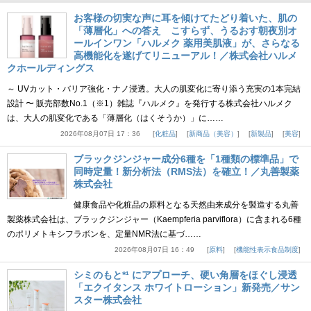
お客様の切実な声に耳を傾けてたどり着いた、肌の
「薄層化」への答え こすらず、うるおす朝夜別オ
ールインワン「ハルメク 薬用美肌液」が、さらなる
高機能化を遂げてリニューアル！／株式会社ハルメ
クホールディングス
～ UVカット・バリア強化・ナノ浸透。大人の肌変化に寄り添う充実の1本完結
設計 〜 販売部数No.1（※1）雑誌『ハルメク』を発行する株式会社ハルメク
は、大人の肌変化である「薄層化（はくそうか）」に……
2026年08月07日 17：36
化粧品
新商品（美容）
新製品
美容
ブラックジンジャー成分6種を「1種類の標準品」で
同時定量！新分析法（RMS法）を確立！／丸善製薬
株式会社
健康食品や化粧品の原料となる天然由来成分を製造する丸善
製薬株式会社は、ブラックジンジャー（Kaempferia parviflora）に含まれる6種
のポリメトキシフラボンを、定量NMR法に基づ……
2026年08月07日 16：49
原料
機能性表示食品制度
シミのもと*¹ にアプローチ、硬い角層をほぐし浸透
「エクイタンス ホワイトローション」新発売／サン
スター株式会社