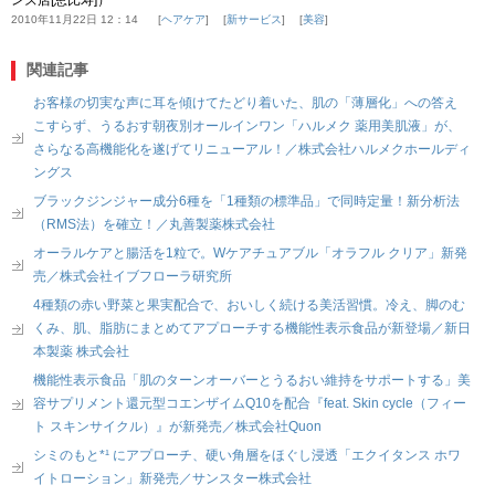
ンズ店[恵比寿]）
2010年11月22日 12：14
ヘアケア
新サービス
美容
関連記事
お客様の切実な声に耳を傾けてたどり着いた、肌の「薄層化」への答え
こすらず、うるおす朝夜別オールインワン「ハルメク 薬用美肌液」が、
さらなる高機能化を遂げてリニューアル！／株式会社ハルメクホールディ
ングス
ブラックジンジャー成分6種を「1種類の標準品」で同時定量！新分析法
（RMS法）を確立！／丸善製薬株式会社
オーラルケアと腸活を1粒で。Wケアチュアブル「オラフル クリア」新発
売／株式会社イブフローラ研究所
4種類の赤い野菜と果実配合で、おいしく続ける美活習慣。冷え、脚のむ
くみ、肌、脂肪にまとめてアプローチする機能性表示食品が新登場／新日
本製薬 株式会社
機能性表示食品「肌のターンオーバーとうるおい維持をサポートする」美
容サプリメント還元型コエンザイムQ10を配合『feat. Skin cycle（フィー
ト スキンサイクル）』が新発売／株式会社Quon
シミのもと*¹ にアプローチ、硬い角層をほぐし浸透「エクイタンス ホワ
イトローション」新発売／サンスター株式会社