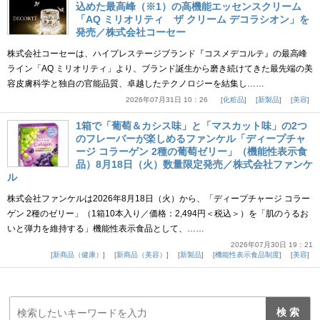
込めた最高峰（※1）の高機能エッセンスクリーム
「AQ ミリオリティ ザ クリーム デコラシオン」を
発売／株式会社コーセー
株式会社コーセーは、ハイプレステージブランド『コスメデコルテ』の最高峰
ライン「AQ ミリオリティ」より、ブランド誕生から磨き続けてきた最先端の美
容皮膚科学と独自の官能品質、卓越したテクノロジーを結集し……
2026年07月31日 10：26
化粧品
新製品
美容
1箱で「葡萄＆カシス味」と「マスカット味」の2つ
のフレーバーが楽しめるファンケル「ディープチャ
ージ コラーゲン 2種の葡萄ゼリー」（機能性表示食
品）8月18日（火）数量限定発売／株式会社ファンケ
ル
株式会社ファンケルは2026年8月18日（火）から、「ディープチャージ コラー
ゲン 2種のゼリー」（1箱10本入り／価格：2,494円＜税込＞）を「肌のうるお
いと弾力を維持する」機能性表示食品として、……
2026年07月30日 19：21
新商品（健康）
新商品（美容）
新製品
機能性表示食品制度
美容