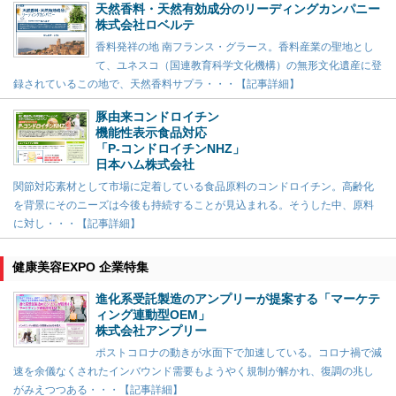
天然香料・天然有効成分のリーディングカンパニー
株式会社ロベルテ
香料発祥の地 南フランス・グラース。香料産業の聖地とし
て、ユネスコ（国連教育科学文化機構）の無形文化遺産に登
録されているこの地で、天然香料サプラ・・・【記事詳細】
豚由来コンドロイチン
機能性表示食品対応
「P-コンドロイチンNHZ」
日本ハム株式会社
関節対応素材として市場に定着している食品原料のコンドロイチン。高齢化
を背景にそのニーズは今後も持続することが見込まれる。そうした中、原料
に対し・・・【記事詳細】
健康美容EXPO 企業特集
進化系受託製造のアンプリーが提案する「マーケテ
ィング連動型OEM」
株式会社アンプリー
ポストコロナの動きが水面下で加速している。コロナ禍で減
速を余儀なくされたインバウンド需要もようやく規制が解かれ、復調の兆し
がみえつつある・・・【記事詳細】