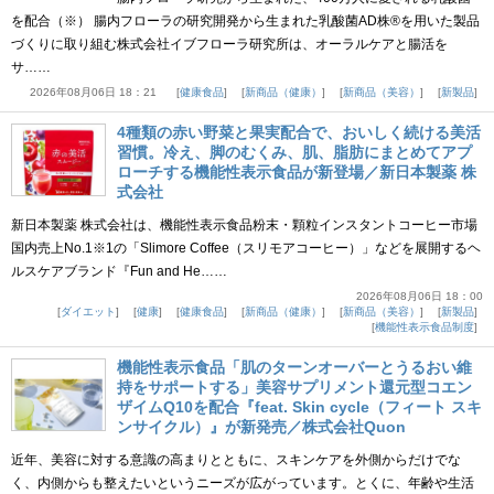
を配合（※） 腸内フローラの研究開発から生まれた乳酸菌AD株®を用いた製品
づくりに取り組む株式会社イブフローラ研究所は、オーラルケアと腸活を
サ……
2026年08月06日 18：21
健康食品
新商品（健康）
新商品（美容）
新製品
4種類の赤い野菜と果実配合で、おいしく続ける美活
習慣。冷え、脚のむくみ、肌、脂肪にまとめてアプ
ローチする機能性表示食品が新登場／新日本製薬 株
式会社
新日本製薬 株式会社は、機能性表示食品粉末・顆粒インスタントコーヒー市場
国内売上No.1※1の「Slimore Coffee（スリモアコーヒー）」などを展開するヘ
ルスケアブランド『Fun and He……
2026年08月06日 18：00
ダイエット
健康
健康食品
新商品（健康）
新商品（美容）
新製品
機能性表示食品制度
機能性表示食品「肌のターンオーバーとうるおい維
持をサポートする」美容サプリメント還元型コエン
ザイムQ10を配合『feat. Skin cycle（フィート スキ
ンサイクル）』が新発売／株式会社Quon
近年、美容に対する意識の高まりとともに、スキンケアを外側からだけでな
く、内側からも整えたいというニーズが広がっています。とくに、年齢や生活