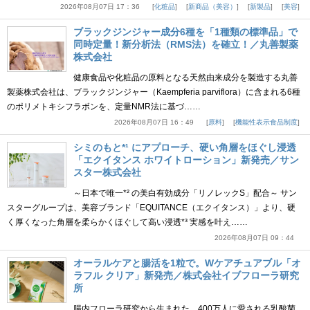
2026年08月07日 17：36
化粧品
新商品（美容）
新製品
美容
ブラックジンジャー成分6種を「1種類の標準品」で
同時定量！新分析法（RMS法）を確立！／丸善製薬
株式会社
健康食品や化粧品の原料となる天然由来成分を製造する丸善
製薬株式会社は、ブラックジンジャー（Kaempferia parviflora）に含まれる6種
のポリメトキシフラボンを、定量NMR法に基づ……
2026年08月07日 16：49
原料
機能性表示食品制度
シミのもと*¹ にアプローチ、硬い角層をほぐし浸透
「エクイタンス ホワイトローション」新発売／サン
スター株式会社
～日本で唯一*² の美白有効成分「リノレックS」配合～ サン
スターグループは、美容ブランド「EQUITANCE（エクイタンス）」より、硬
く厚くなった角層を柔らかくほぐして高い浸透*³ 実感を叶え……
2026年08月07日 09：44
オーラルケアと腸活を1粒で。Wケアチュアブル「オ
ラフル クリア」新発売／株式会社イブフローラ研究
所
腸内フローラ研究から生まれた、400万人に愛される乳酸菌