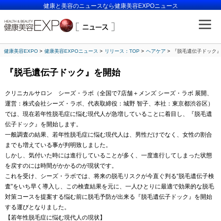
健康と美容のニュースなら健康美容EXPOニュース
健康美容EXPO
健康美容EXPOニュース
リリース：TOP
ヘアケア
『脱毛遺伝子ドック
『脱毛遺伝子ドック』を開始
クリニカルサロン シーズ・ラボ（全国で7店舗＋メンズ シーズ・ラボ 展開、
運営：株式会社シーズ・ラボ、代表取締役：城野 智子、本社：東京都渋谷区）
では、現在若年性脱毛症に悩む現代人が急増していることに着目し、『脱毛遺
伝子ドック』を開始します。
一般調査の結果、若年性脱毛症に悩む現代人は、男性だけでなく、女性の割合
までも増えている事が判明致しました。
しかし、気付いた時には進行していることが多く、一度進行してしまった状態
を戻すのには時間がかかるのが現状です。
これを受け、シーズ・ラボでは、将来の脱毛リスクが今直ぐ判る“脱毛遺伝子検
査”をいち早く導入し、この検査結果を元に、一人ひとりに最適で効果的な脱毛
対策コースを提案する悩む前に脱毛予防が出来る『脱毛遺伝子ドック』を開始
する運びとなりました。
【若年性脱毛症に悩む現代人の現状】