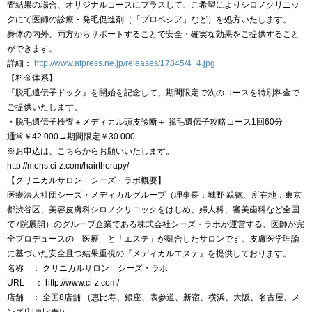
査結果の場合、オリジナルコースにプラスして、ご希望によりシロノクリニッ
クにて医師の診療・発毛促進剤（「プロペシア」など）を処方いたします。
身体の内外、両方からサポートすることで安全・確実な効果をご提供すること
ができます。
詳細：
http://www.atpress.ne.jp/releases/17845/4_4.jpg
【料金体系】
『脱毛遺伝子ドック』を開始を記念して、期間限定で次のコースを特別料金で
ご提供いたします。
・脱毛遺伝子検査＋メディカル頭皮診断＋ 脱毛遺伝子攻略コース1回60分
通常￥42.000→期間限定￥30.000
※お申込は、こちらからお願いいたします。
http://mens.ci-z.com/hairtherapy/
【クリニカルサロン シーズ・ラボ概要】
医療法人社団シーズ・メディカルグループ（理事長：城野 親徳、所在地：東京
都渋谷区、美容皮膚科シロノクリニックをはじめ、婦人科、審美歯科など全国
で7院展開）のグループ企業である株式会社シーズ・ラボが運営する、医師が完
全プロデュースの「医療」と「エステ」が融合したサロンです。皮膚医学理論
に基づいた安全且つ結果重視の『メディカルエステ』を提供しております。
名称 ： クリニカルサロン シーズ・ラボ
URL ： http://www.ci-z.com/
店舗 ： 全国8店舗 （恵比寿、銀座、表参道、新宿、横浜、大阪、名古屋、メ