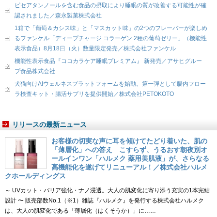
ピセアタンノールを含む食品の摂取により睡眠の質が改善する可能性が確
認されました／森永製菓株式会社
1箱で「葡萄＆カシス味」と「マスカット味」の2つのフレーバーが楽しめ
るファンケル「ディープチャージ コラーゲン 2種の葡萄ゼリー」（機能性
表示食品）8月18日（火）数量限定発売／株式会社ファンケル
機能性表示食品『ココカラケア睡眠プレミアム』 新発売／アサヒグルー
プ食品株式会社
犬猫向けAIウェルネスプラットフォームを始動。第一弾として腸内フロー
ラ検査キット・腸活サプリを提供開始／株式会社PETOKOTO
リリースの最新ニュース
お客様の切実な声に耳を傾けてたどり着いた、肌の
「薄層化」への答え こすらず、うるおす朝夜別オ
ールインワン「ハルメク 薬用美肌液」が、さらなる
高機能化を遂げてリニューアル！／株式会社ハルメ
クホールディングス
～ UVカット・バリア強化・ナノ浸透。大人の肌変化に寄り添う充実の1本完結
設計 〜 販売部数No.1（※1）雑誌『ハルメク』を発行する株式会社ハルメク
は、大人の肌変化である「薄層化（はくそうか）」に……