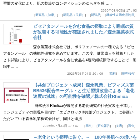
習慣の変化により、肌の乾燥やコンディションのゆらぎを感……
2026年08月05日 17：03
新商品（健康）
新商品（美容）
新製品
機能性表示食品制度
ピセアタンノールを含む食品の摂取により睡眠の質
が改善する可能性が確認されました／森永製菓株式
会社
森永製菓株式会社では、ポリフェノールの一種である「ピセ
アタンノール」の機能性研究を進めています。この度、健常成人を対象とした
ヒト試験により、ピセアタンノールを含む食品を4週間継続摂取することで、睡
眠中……
2026年08月04日 20：09
原料
研究報告
【共創プロジェクト成果】森永乳業、ビフィズス菌
BB536配合ヨーグルトと生活習慣改善による「老化
速度の減速」の可能性を確認／株式会社Rhelixa
株式会社Rhelixaが展開する老化研究の社会実装を推進し、
ロンジェビティの実現を目指す「エピクロック®共創プロジェクト」に参画い
ただいている森永乳業株式会社が、同社と連携……
2026年07月31日 17：47
原料
研究報告
美容
調査
～老化という摂理に告ぐ。～ 100年美肌への想いを