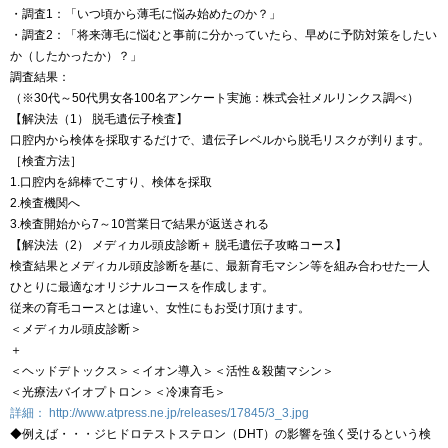
・調査1：「いつ頃から薄毛に悩み始めたのか？」
・調査2：「将来薄毛に悩むと事前に分かっていたら、早めに予防対策をしたい
か（したかったか）？」
調査結果：
（※30代～50代男女各100名アンケート実施：株式会社メルリンクス調べ）
【解決法（1） 脱毛遺伝子検査】
口腔内から検体を採取するだけで、遺伝子レベルから脱毛リスクが判ります。
［検査方法］
1.口腔内を綿棒でこすり、検体を採取
2.検査機関へ
3.検査開始から7～10営業日で結果が返送される
【解決法（2） メディカル頭皮診断＋ 脱毛遺伝子攻略コース】
検査結果とメディカル頭皮診断を基に、最新育毛マシン等を組み合わせた一人
ひとりに最適なオリジナルコースを作成します。
従来の育毛コースとは違い、女性にもお受け頂けます。
＜メディカル頭皮診断＞
＋
＜ヘッドデトックス＞＜イオン導入＞＜活性＆殺菌マシン＞
＜光療法バイオプトロン＞＜冷凍育毛＞
詳細：
http://www.atpress.ne.jp/releases/17845/3_3.jpg
◆例えば・・・ジヒドロテストステロン（DHT）の影響を強く受けるという検