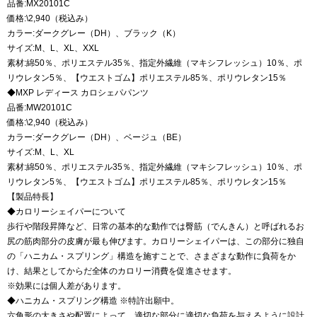
品番:MX20101C
価格:\2,940（税込み）
カラー:ダークグレー（DH）、ブラック（K）
サイズ:M、L、XL、XXL
素材:綿50％、ポリエステル35％、指定外繊維（マキシフレッシュ）10％、ポ
リウレタン5％、【ウエストゴム】ポリエステル85％、ポリウレタン15％
◆MXP レディース カロシェパパンツ
品番:MW20101C
価格:\2,940（税込み）
カラー:ダークグレー（DH）、ベージュ（BE）
サイズ:M、L、XL
素材:綿50％、ポリエステル35％、指定外繊維（マキシフレッシュ）10％、ポ
リウレタン5％、【ウエストゴム】ポリエステル85％、ポリウレタン15％
【製品特長】
◆カロリーシェイパーについて
歩行や階段昇降など、日常の基本的な動作では臀筋（でんきん）と呼ばれるお
尻の筋肉部分の皮膚が最も伸びます。カロリーシェイパーは、この部分に独自
の「ハニカム・スプリング」構造を施すことで、さまざまな動作に負荷をか
け、結果としてからだ全体のカロリー消費を促進させます。
※効果には個人差があります。
◆ハニカム・スプリング構造 ※特許出願中。
六角形の大きさや配置によって、適切な部分に適切な負荷を与えるように設計