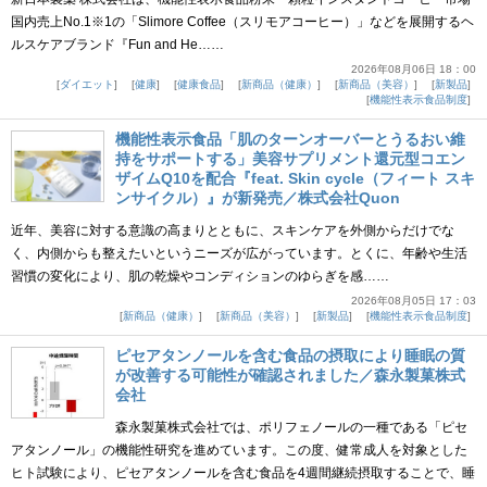
国内売上No.1※1の「Slimore Coffee（スリモアコーヒー）」などを展開するヘ
ルスケアブランド『Fun and He……
2026年08月06日 18：00
ダイエット
健康
健康食品
新商品（健康）
新商品（美容）
新製品
機能性表示食品制度
機能性表示食品「肌のターンオーバーとうるおい維
持をサポートする」美容サプリメント還元型コエン
ザイムQ10を配合『feat. Skin cycle（フィート スキ
ンサイクル）』が新発売／株式会社Quon
近年、美容に対する意識の高まりとともに、スキンケアを外側からだけでな
く、内側からも整えたいというニーズが広がっています。とくに、年齢や生活
習慣の変化により、肌の乾燥やコンディションのゆらぎを感……
2026年08月05日 17：03
新商品（健康）
新商品（美容）
新製品
機能性表示食品制度
ピセアタンノールを含む食品の摂取により睡眠の質
が改善する可能性が確認されました／森永製菓株式
会社
森永製菓株式会社では、ポリフェノールの一種である「ピセ
アタンノール」の機能性研究を進めています。この度、健常成人を対象とした
ヒト試験により、ピセアタンノールを含む食品を4週間継続摂取することで、睡