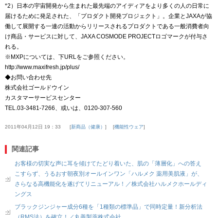
*2）日本の宇宙開発から生まれた最先端のアイディアをより多くの人の日常に
届けるために発足された、「プロダクト開発プロジェクト」。企業とJAXAが協
働して展開する一連の活動からリリースされるプロダクトである一般消費者向
け商品・サービスに対して、JAXA COSMODE PROJECTロゴマークが付与さ
れる。
※MXPについては、下URLをご参照ください。
http://www.maxifresh.jp/plus/
◆お問い合わせ先
株式会社ゴールドウイン
カスタマーサービスセンター
TEL.03-3481-7266、或いは、0120-307-560
2011年04月12日 19：33
新商品（健康）
機能性ウェア
関連記事
お客様の切実な声に耳を傾けてたどり着いた、肌の「薄層化」への答え
こすらず、うるおす朝夜別オールインワン「ハルメク 薬用美肌液」が、
さらなる高機能化を遂げてリニューアル！／株式会社ハルメクホールディ
ングス
ブラックジンジャー成分6種を「1種類の標準品」で同時定量！新分析法
（RMS法）を確立！／丸善製薬株式会社