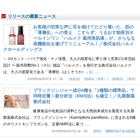
リリースの最新ニュース
お客様の切実な声に耳を傾けてたどり着いた、肌の
「薄層化」への答え こすらず、うるおす朝夜別オ
ールインワン「ハルメク 薬用美肌液」が、さらなる
高機能化を遂げてリニューアル！／株式会社ハルメ
クホールディングス
～ UVカット・バリア強化・ナノ浸透。大人の肌変化に寄り添う充実の1本完結
設計 〜 販売部数No.1（※1）雑誌『ハルメク』を発行する株式会社ハルメク
は、大人の肌変化である「薄層化（はくそうか）」に……
2026年08月07日 17：36
化粧品
新商品（美容）
新製品
美容
ブラックジンジャー成分6種を「1種類の標準品」で
同時定量！新分析法（RMS法）を確立！／丸善製薬
株式会社
健康食品や化粧品の原料となる天然由来成分を製造する丸善
製薬株式会社は、ブラックジンジャー（Kaempferia parviflora）に含まれる6種
のポリメトキシフラボンを、定量NMR法に基づ……
2026年08月07日 16：49
原料
機能性表示食品制度