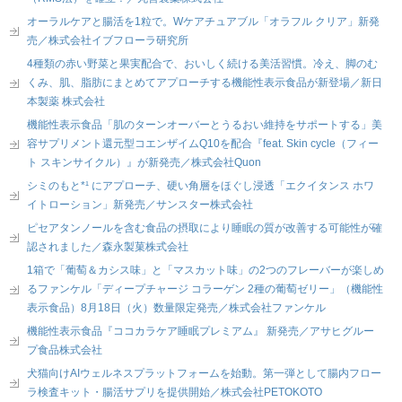
オーラルケアと腸活を1粒で。Wケアチュアブル「オラフル クリア」新発
売／株式会社イブフローラ研究所
4種類の赤い野菜と果実配合で、おいしく続ける美活習慣。冷え、脚のむ
くみ、肌、脂肪にまとめてアプローチする機能性表示食品が新登場／新日
本製薬 株式会社
機能性表示食品「肌のターンオーバーとうるおい維持をサポートする」美
容サプリメント還元型コエンザイムQ10を配合『feat. Skin cycle（フィー
ト スキンサイクル）』が新発売／株式会社Quon
シミのもと*¹ にアプローチ、硬い角層をほぐし浸透「エクイタンス ホワ
イトローション」新発売／サンスター株式会社
ピセアタンノールを含む食品の摂取により睡眠の質が改善する可能性が確
認されました／森永製菓株式会社
1箱で「葡萄＆カシス味」と「マスカット味」の2つのフレーバーが楽しめ
るファンケル「ディープチャージ コラーゲン 2種の葡萄ゼリー」（機能性
表示食品）8月18日（火）数量限定発売／株式会社ファンケル
機能性表示食品『ココカラケア睡眠プレミアム』 新発売／アサヒグルー
プ食品株式会社
犬猫向けAIウェルネスプラットフォームを始動。第一弾として腸内フロー
ラ検査キット・腸活サプリを提供開始／株式会社PETOKOTO