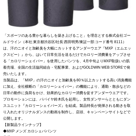
「スポーツのある豊かな暮らしを築き上げること」を理念とする株式会社ゴー
ルドウイン（本社:東京都渋谷区/社長:西田明男/東証一部:コード番号 8111）
は、汗のニオイと加齢臭を大幅にカットするアンダーウエア『MXP（エムエッ
クスピー）』から、はいて日常生活を送るだけでカロリー消費量をアップさせ
る「カロリーシェイパー」を使用したパンツを、4月中旬よりMXP取扱いの肌
着売場、全国の生活協同組合・宅配事業、およびGOLDWIN WEB STOREで発
売いたします。
当製品は、「MXP」の汗のニオイと加齢臭を80％以上カットする高い消臭機能
に加え、全社横断の「カロリーシェイパー」の機能により、通勤・散歩などの
日常の動作に負荷をかけ、効果的なカロリー消費を促すアンダーウエアです。
プロモーションには、パパイヤ鈴木氏を起用し、女性ダンサーらとともにダン
スユニット『カロリーシェイパーズ』を結成。製品特長が発揮される動きを取
り入れたオリジナルダンスの動画を制作し、店頭、キャンペーンサイトなどで
公開します。
【新製品ラインナップ】
◆MXP メンズ カロシェパパンツ