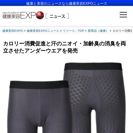
健康と美容のニュースなら健康美容EXPOニュース
健康美容EXPO
健康美容EXPOニュース
リリース：TOP
新商品（健康）
カロリー消費
カロリー消費促進と汗のニオイ・加齢臭の消臭を両
立させたアンダーウエアを発売