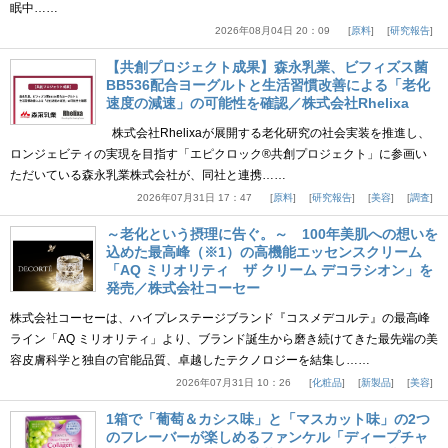
眠中……
2026年08月04日 20：09
原料
研究報告
【共創プロジェクト成果】森永乳業、ビフィズス菌
BB536配合ヨーグルトと生活習慣改善による「老化
速度の減速」の可能性を確認／株式会社Rhelixa
株式会社Rhelixaが展開する老化研究の社会実装を推進し、
ロンジェビティの実現を目指す「エピクロック®共創プロジェクト」に参画い
ただいている森永乳業株式会社が、同社と連携……
2026年07月31日 17：47
原料
研究報告
美容
調査
～老化という摂理に告ぐ。～ 100年美肌への想いを
込めた最高峰（※1）の高機能エッセンスクリーム
「AQ ミリオリティ ザ クリーム デコラシオン」を
発売／株式会社コーセー
株式会社コーセーは、ハイプレステージブランド『コスメデコルテ』の最高峰
ライン「AQ ミリオリティ」より、ブランド誕生から磨き続けてきた最先端の美
容皮膚科学と独自の官能品質、卓越したテクノロジーを結集し……
2026年07月31日 10：26
化粧品
新製品
美容
1箱で「葡萄＆カシス味」と「マスカット味」の2つ
のフレーバーが楽しめるファンケル「ディープチャ