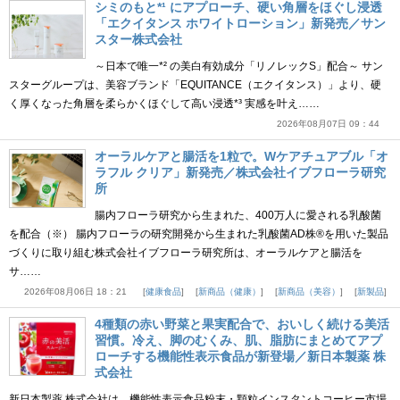
シミのもと*¹ にアプローチ、硬い角層をほぐし浸透
「エクイタンス ホワイトローション」新発売／サン
スター株式会社
～日本で唯一*² の美白有効成分「リノレックS」配合～ サン
スターグループは、美容ブランド「EQUITANCE（エクイタンス）」より、硬
く厚くなった角層を柔らかくほぐして高い浸透*³ 実感を叶え……
2026年08月07日 09：44
オーラルケアと腸活を1粒で。Wケアチュアブル「オ
ラフル クリア」新発売／株式会社イブフローラ研究
所
腸内フローラ研究から生まれた、400万人に愛される乳酸菌
を配合（※） 腸内フローラの研究開発から生まれた乳酸菌AD株®を用いた製品
づくりに取り組む株式会社イブフローラ研究所は、オーラルケアと腸活を
サ……
2026年08月06日 18：21
健康食品
新商品（健康）
新商品（美容）
新製品
4種類の赤い野菜と果実配合で、おいしく続ける美活
習慣。冷え、脚のむくみ、肌、脂肪にまとめてアプ
ローチする機能性表示食品が新登場／新日本製薬 株
式会社
新日本製薬 株式会社は、機能性表示食品粉末・顆粒インスタントコーヒー市場