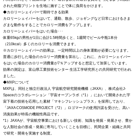
された樹脂プリントを生地に施すことで体に負荷をかけます。
◆カロリーシェイパーで期待できる効果
カロリーシェイパーをはいて、通勤、散歩、ジョギングなど日常におけるさま
ざまな動作をすることでカロリー消費をアップします。
カロリーシェイパーをはいた場合･･･
体重65kgの男性が1日に合計1.5時間歩くと、1週間でビール中瓶1本分
（210kcal）多くのカロリーを消費できます。
※カロリーシェイパーの効果は、一定時間以上の身体運動が必要になります。
普通に歩行した場合のカロリー消費量を算出し、これに、カロリーシェイパー
をはいた場合のカロリー消費量が7％アップすると想定して加算しています。
効果の測定は、富山県工業技術センター 生活工学研究所との共同研究で行われ
ました。
◆MXPについて
MXPは、同社と独立行政法人 宇宙航空研究開発機構（JAXA）、株式会社J-
Spaceのコラボレーション「宇宙オープンラボ（*1）」において開発された宇
宙下着の技術を応用した素材「マキシフレッシュプラス」を採用しており、
「JAXA COSMODE PROJECT（*2）」ロゴマークの使用許諾を受けた、高い
消臭効果が特長の機能性商品です。
*1）JAXAが、宇宙航空事業における新しい技術、知識を発掘・発展させ、豊か
な人類社会の形成・発展に寄与していくことを目標に、民間企業・組織と共同
で研究・開発を実施する制度。