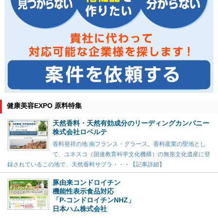
健康美容EXPO 原料特集
天然香料・天然有効成分のリーディングカンパニー
株式会社ロベルテ
香料発祥の地 南フランス・グラース。香料産業の聖地とし
て、ユネスコ（国連教育科学文化機構）の無形文化遺産に登
録されているこの地で、天然香料サプラ・・・【記事詳細】
豚由来コンドロイチン
機能性表示食品対応
「P-コンドロイチンNHZ」
日本ハム株式会社