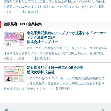
関節対応素材として市場に定着している食品原料のコンドロイチン。高齢化
を背景にそのニーズは今後も持続することが見込まれる。そうした中、原料
に対し・・・【記事詳細】
健康美容EXPO 企業特集
進化系受託製造のアンプリーが提案する「マーケテ
ィング連動型OEM」
株式会社アンプリー
ポストコロナの動きが水面下で加速している。コロナ禍で減
速を余儀なくされたインバウンド需要もようやく規制が解かれ、復調の兆し
がみえつつある・・・【記事詳細】
髪を知り尽くす唯一無二のOEM企業
近代化学株式会社
ヘアケア製品のOEMメーカーとして絶大な信頼を獲得して
いる近代化学。美容室をルーツに90年以上の歴史を刻む同
社が掲げるのは「幸せ」という・・・【記事詳細】
ホーム