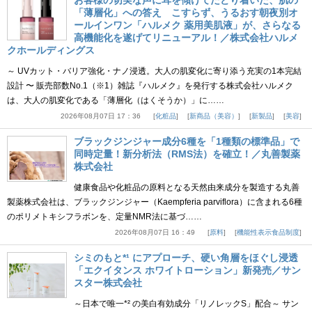
お客様の切実な声に耳を傾けてたどり着いた、肌の
「薄層化」への答え こすらず、うるおす朝夜別オ
ールインワン「ハルメク 薬用美肌液」が、さらなる
高機能化を遂げてリニューアル！／株式会社ハルメ
クホールディングス
～ UVカット・バリア強化・ナノ浸透。大人の肌変化に寄り添う充実の1本完結
設計 〜 販売部数No.1（※1）雑誌『ハルメク』を発行する株式会社ハルメク
は、大人の肌変化である「薄層化（はくそうか）」に……
2026年08月07日 17：36
化粧品
新商品（美容）
新製品
美容
ブラックジンジャー成分6種を「1種類の標準品」で
同時定量！新分析法（RMS法）を確立！／丸善製薬
株式会社
健康食品や化粧品の原料となる天然由来成分を製造する丸善
製薬株式会社は、ブラックジンジャー（Kaempferia parviflora）に含まれる6種
のポリメトキシフラボンを、定量NMR法に基づ……
2026年08月07日 16：49
原料
機能性表示食品制度
シミのもと*¹ にアプローチ、硬い角層をほぐし浸透
「エクイタンス ホワイトローション」新発売／サン
スター株式会社
～日本で唯一*² の美白有効成分「リノレックS」配合～ サン