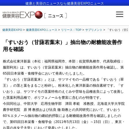
健康と美容のニュースなら健康美容EXPOニュース
健康美容EXPO
健康美容EXPOニュース
リリース：TOP
サプリメント
「すいおう（甘
「すいおう（甘藷若葉末）」抽出物の耐糖能改善作
用を確認
株式会社東洋新薬（本社：福岡県福岡市、本部：佐賀県鳥栖市、代表取締役：
服部利光）は、すいおう（甘藷若葉末）抽出物の耐糖能改善作用を確認し、第
65回日本栄養・食糧学会において発表いたしました。
『すいおう（甘藷若葉末）』とは、サツマイモの一品種である「すいおう（翠
王）」の茎と葉をまるごと粉砕し、粉末化した東洋新薬の独自素材です。「す
いおう」は、サツマイモの茎葉特有のえぐみや苦味を品種改良によって改善し
た茎葉利用品種で、ポリフェノールを豊富に含むのが特徴です。
今回同社は、中部大学 応用生物学部 津田 孝範 准教授、北海道大学大学院
農学研究院 原 博 教授および比良 徹 助教との共同研究において、すいおう
60％エタノール抽出物の継続的摂取による耐糖能改善作用を確認しましたの
で、第65回日本栄養・食糧学会（2011年5月13日（金）～15日（日）、東京・
お茶の水女子大学）において発表いたしました。