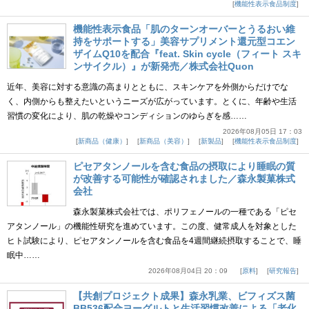
機能性表示食品制度
機能性表示食品「肌のターンオーバーとうるおい維
持をサポートする」美容サプリメント還元型コエン
ザイムQ10を配合『feat. Skin cycle（フィート スキ
ンサイクル）』が新発売／株式会社Quon
近年、美容に対する意識の高まりとともに、スキンケアを外側からだけでな
く、内側からも整えたいというニーズが広がっています。とくに、年齢や生活
習慣の変化により、肌の乾燥やコンディションのゆらぎを感……
2026年08月05日 17：03
新商品（健康）
新商品（美容）
新製品
機能性表示食品制度
ピセアタンノールを含む食品の摂取により睡眠の質
が改善する可能性が確認されました／森永製菓株式
会社
森永製菓株式会社では、ポリフェノールの一種である「ピセ
アタンノール」の機能性研究を進めています。この度、健常成人を対象とした
ヒト試験により、ピセアタンノールを含む食品を4週間継続摂取することで、睡
眠中……
2026年08月04日 20：09
原料
研究報告
【共創プロジェクト成果】森永乳業、ビフィズス菌
BB536配合ヨーグルトと生活習慣改善による「老化