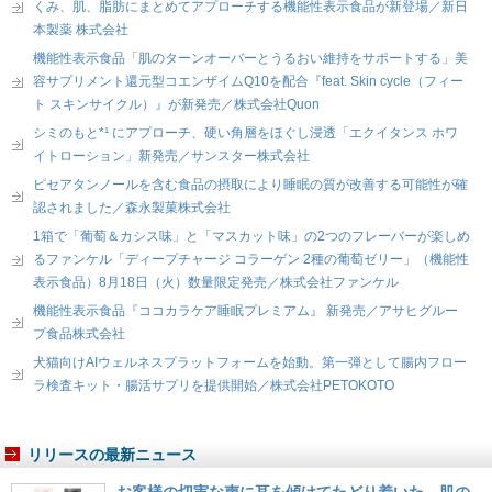
くみ、肌、脂肪にまとめてアプローチする機能性表示食品が新登場／新日
本製薬 株式会社
機能性表示食品「肌のターンオーバーとうるおい維持をサポートする」美
容サプリメント還元型コエンザイムQ10を配合『feat. Skin cycle（フィー
ト スキンサイクル）』が新発売／株式会社Quon
シミのもと*¹ にアプローチ、硬い角層をほぐし浸透「エクイタンス ホワ
イトローション」新発売／サンスター株式会社
ピセアタンノールを含む食品の摂取により睡眠の質が改善する可能性が確
認されました／森永製菓株式会社
1箱で「葡萄＆カシス味」と「マスカット味」の2つのフレーバーが楽しめ
るファンケル「ディープチャージ コラーゲン 2種の葡萄ゼリー」（機能性
表示食品）8月18日（火）数量限定発売／株式会社ファンケル
機能性表示食品『ココカラケア睡眠プレミアム』 新発売／アサヒグルー
プ食品株式会社
犬猫向けAIウェルネスプラットフォームを始動。第一弾として腸内フロー
ラ検査キット・腸活サプリを提供開始／株式会社PETOKOTO
リリースの最新ニュース