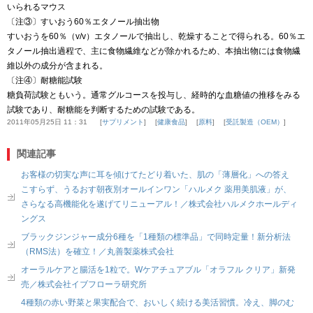
いられるマウス
〔注③〕すいおう60％エタノール抽出物
すいおうを60％（v/v）エタノールで抽出し、乾燥することで得られる。60％エ
タノール抽出過程で、主に食物繊維などが除かれるため、本抽出物には食物繊
維以外の成分が含まれる。
〔注④〕耐糖能試験
糖負荷試験ともいう。通常グルコースを投与し、経時的な血糖値の推移をみる
試験であり、耐糖能を判断するための試験である。
2011年05月25日 11：31
サプリメント
健康食品
原料
受託製造（OEM）
関連記事
お客様の切実な声に耳を傾けてたどり着いた、肌の「薄層化」への答え
こすらず、うるおす朝夜別オールインワン「ハルメク 薬用美肌液」が、
さらなる高機能化を遂げてリニューアル！／株式会社ハルメクホールディ
ングス
ブラックジンジャー成分6種を「1種類の標準品」で同時定量！新分析法
（RMS法）を確立！／丸善製薬株式会社
オーラルケアと腸活を1粒で。Wケアチュアブル「オラフル クリア」新発
売／株式会社イブフローラ研究所
4種類の赤い野菜と果実配合で、おいしく続ける美活習慣。冷え、脚のむ