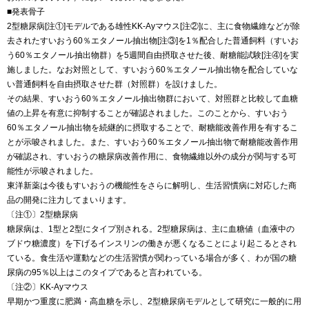
■発表骨子
2型糖尿病[注①]モデルである雄性KK-Ayマウス[注②]に、主に食物繊維などが除
去されたすいおう60％エタノール抽出物[注③]を1％配合した普通飼料（すいお
う60％エタノール抽出物群）を5週間自由摂取させた後、耐糖能試験[注④]を実
施しました。なお対照として、すいおう60％エタノール抽出物を配合していな
い普通飼料を自由摂取させた群（対照群）を設けました。
その結果、すいおう60％エタノール抽出物群において、対照群と比較して血糖
値の上昇を有意に抑制することが確認されました。このことから、すいおう
60％エタノール抽出物を続継的に摂取することで、耐糖能改善作用を有するこ
とが示唆されました。また、すいおう60％エタノール抽出物で耐糖能改善作用
が確認され、すいおうの糖尿病改善作用に、食物繊維以外の成分が関与する可
能性が示唆されました。
東洋新薬は今後もすいおうの機能性をさらに解明し、生活習慣病に対応した商
品の開発に注力してまいります。
〔注①〕2型糖尿病
糖尿病は、1型と2型にタイプ別される。2型糖尿病は、主に血糖値（血液中の
ブドウ糖濃度）を下げるインスリンの働きが悪くなることにより起こるとされ
ている。食生活や運動などの生活習慣が関わっている場合が多く、わが国の糖
尿病の95％以上はこのタイプであると言われている。
〔注②〕KK-Ayマウス
早期かつ重度に肥満・高血糖を示し、2型糖尿病モデルとして研究に一般的に用