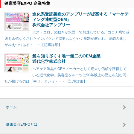
健康美容EXPO 企業特集
進化系受託製造のアンプリーが提案する「マーケテ
ィング連動型OEM」
株式会社アンプリー
ポストコロナの動きが水面下で加速している。コロナ禍で減
速を余儀なくされたインバウンド需要もようやく規制が解かれ、復調の兆し
がみえつつある・・・【記事詳細】
髪を知り尽くす唯一無二のOEM企業
近代化学株式会社
ヘアケア製品のOEMメーカーとして絶大な信頼を獲得して
いる近代化学。美容室をルーツに90年以上の歴史を刻む同
社が掲げるのは「幸せ」という・・・【記事詳細】
ホーム
健康美容EXPOとは