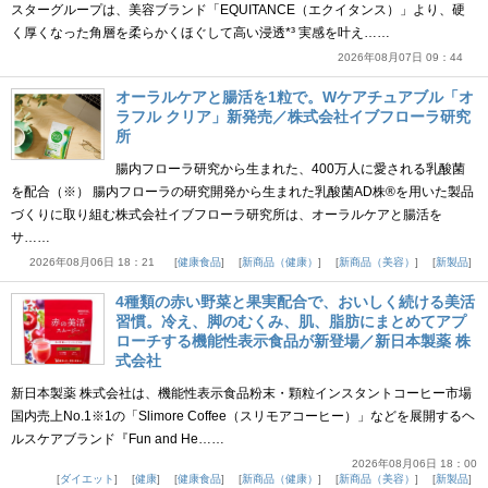
スターグループは、美容ブランド「EQUITANCE（エクイタンス）」より、硬
く厚くなった角層を柔らかくほぐして高い浸透*³ 実感を叶え……
2026年08月07日 09：44
オーラルケアと腸活を1粒で。Wケアチュアブル「オ
ラフル クリア」新発売／株式会社イブフローラ研究
所
腸内フローラ研究から生まれた、400万人に愛される乳酸菌
を配合（※） 腸内フローラの研究開発から生まれた乳酸菌AD株®を用いた製品
づくりに取り組む株式会社イブフローラ研究所は、オーラルケアと腸活を
サ……
2026年08月06日 18：21
健康食品
新商品（健康）
新商品（美容）
新製品
4種類の赤い野菜と果実配合で、おいしく続ける美活
習慣。冷え、脚のむくみ、肌、脂肪にまとめてアプ
ローチする機能性表示食品が新登場／新日本製薬 株
式会社
新日本製薬 株式会社は、機能性表示食品粉末・顆粒インスタントコーヒー市場
国内売上No.1※1の「Slimore Coffee（スリモアコーヒー）」などを展開するヘ
ルスケアブランド『Fun and He……
2026年08月06日 18：00
ダイエット
健康
健康食品
新商品（健康）
新商品（美容）
新製品