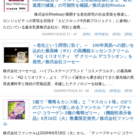
速度の減速」の可能性を確認／株式会社Rhelixa
株式会社Rhelixaが展開する老化研究の社会実装を推進し、
ロンジェビティの実現を目指す「エピクロック®共創プロジェクト」に参画い
ただいている森永乳業株式会社が、同社と連携……
2026年07月31日 17：47
原料
研究報告
美容
調査
～老化という摂理に告ぐ。～ 100年美肌への想いを
込めた最高峰（※1）の高機能エッセンスクリーム
「AQ ミリオリティ ザ クリーム デコラシオン」を
発売／株式会社コーセー
株式会社コーセーは、ハイプレステージブランド『コスメデコルテ』の最高峰
ライン「AQ ミリオリティ」より、ブランド誕生から磨き続けてきた最先端の美
容皮膚科学と独自の官能品質、卓越したテクノロジーを結集し……
2026年07月31日 10：26
化粧品
新製品
美容
1箱で「葡萄＆カシス味」と「マスカット味」の2つ
のフレーバーが楽しめるファンケル「ディープチャ
ージ コラーゲン 2種の葡萄ゼリー」（機能性表示食
品）8月18日（火）数量限定発売／株式会社ファンケ
ル
株式会社ファンケルは2026年8月18日（火）から、「ディープチャージ コラー