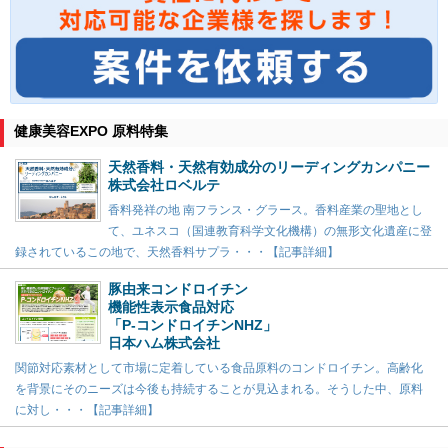
健康美容EXPO 原料特集
天然香料・天然有効成分のリーディングカンパニー
株式会社ロベルテ
香料発祥の地 南フランス・グラース。香料産業の聖地とし
て、ユネスコ（国連教育科学文化機構）の無形文化遺産に登
録されているこの地で、天然香料サプラ・・・【記事詳細】
豚由来コンドロイチン
機能性表示食品対応
「P-コンドロイチンNHZ」
日本ハム株式会社
関節対応素材として市場に定着している食品原料のコンドロイチン。高齢化
を背景にそのニーズは今後も持続することが見込まれる。そうした中、原料
に対し・・・【記事詳細】