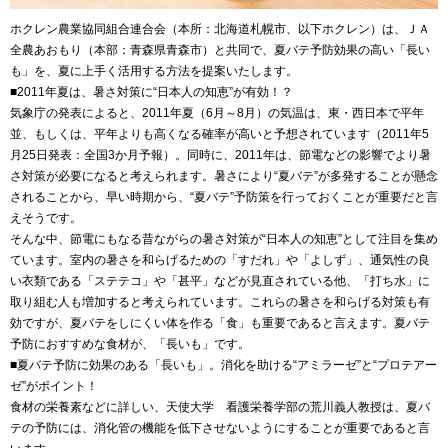
ホクレン農業協同組合連合会（本所：北海道札幌市、以下ホクレン）は、ＪＡ
全農あおもり（本部：青森県青森市）と共同で、夏バテ予防効果の高い「長い
も」を、夏に上手く活用する方法を提案いたします。
■2011年夏は、暑さ対策に“日本人の知恵”が有効！？
気象庁の発表によると、2011年夏（6月～8月）の気温は、東・西日本で平年
並、もしくは、平年よりも高くなる確率が高いと予想されています（2011年5
月25日発表：全国3か月予報）。同時に、2011年は、節電などの影響でより暑
さ対策が必要になると考えられます。暑さにより“夏バテ”が多発することが懸念
されることから、早い時期から、“夏バテ”予防策を行っておくことが重要だと言
えそうです。
そんな中、節電にもなる昔ながらの暑さ対策が“日本人の知恵”として注目を集め
ています。室内の暑さを和らげるための「すだれ」や「よしず」、通気性の良
い衣類である「ステテコ」や「甚平」などが見直されている他、「打ち水」に
取り組む人も増加すると考えられています。これらの暑さを和らげる対策も有
効ですが、夏バテをしにくい体を作る「食」も重要であると言えます。夏バテ
予防におすすめな食材が、「長いも」です。
■夏バテ予防に効果のある「長いも」。消化を助ける“アミラーゼ”と“プロテアー
ゼ”がポイント！
食材の栄養素などに詳しい、天使大学 看護栄養学部の荒川義人教授は、夏バ
テの予防には、消化管の機能を低下させないようにすることが重要であると言