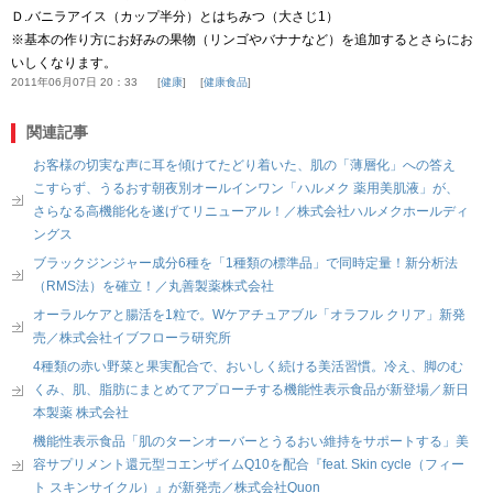
Ｄ.バニラアイス（カップ半分）とはちみつ（大さじ1）
※基本の作り方にお好みの果物（リンゴやバナナなど）を追加するとさらにお
いしくなります。
2011年06月07日 20：33
健康
健康食品
関連記事
お客様の切実な声に耳を傾けてたどり着いた、肌の「薄層化」への答え
こすらず、うるおす朝夜別オールインワン「ハルメク 薬用美肌液」が、
さらなる高機能化を遂げてリニューアル！／株式会社ハルメクホールディ
ングス
ブラックジンジャー成分6種を「1種類の標準品」で同時定量！新分析法
（RMS法）を確立！／丸善製薬株式会社
オーラルケアと腸活を1粒で。Wケアチュアブル「オラフル クリア」新発
売／株式会社イブフローラ研究所
4種類の赤い野菜と果実配合で、おいしく続ける美活習慣。冷え、脚のむ
くみ、肌、脂肪にまとめてアプローチする機能性表示食品が新登場／新日
本製薬 株式会社
機能性表示食品「肌のターンオーバーとうるおい維持をサポートする」美
容サプリメント還元型コエンザイムQ10を配合『feat. Skin cycle（フィー
ト スキンサイクル）』が新発売／株式会社Quon