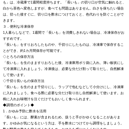
も」は、冷蔵庫で1週間程度持ちます。「長いも」の切り口が空気に触れると、
白から茶色へ変色しますが、食べても問題はありません。白さを保ちたい場合
は、切った後すぐに、切り口を酢水につけておくと、色代わりを防ぐことがで
きます。
３．便利な冷凍保存
1人暮らしなどで、1週間で「長いも」を消費しきれない場合は、冷凍保存がお
すすめです。
「長いも」をすりおろしたものや、千切りにしたものは、冷凍庫で保存するこ
とができ、約1カ月間保存が可能です。
◇とろろの保存方法
「長いも」を生のまますりおろした後、冷凍庫用ポリ袋に入れ、薄い板状にし
て冷凍庫に入れましょう。冷凍後は、必要な分だけ割って取りだし、自然解凍
して使います。
◇千切り長いもの保存方法
「長いも」を生のまま千切りにし、ラップで包むなどして小分けにし、冷凍庫
に入れましょう。食べる際に必要な分だけ取り出し自然解凍して使います。お
椀に入れお味噌汁を注ぐだけでもおいしく食べられます。
◆調理のポイント◆
1．かゆみ予防に酢水を活用
「長いも」には、酵素が含まれるため、扱うと手がかゆくなることがありま
す。かゆみが気になるという方は、手を酢水につけてから調理をしましょう。