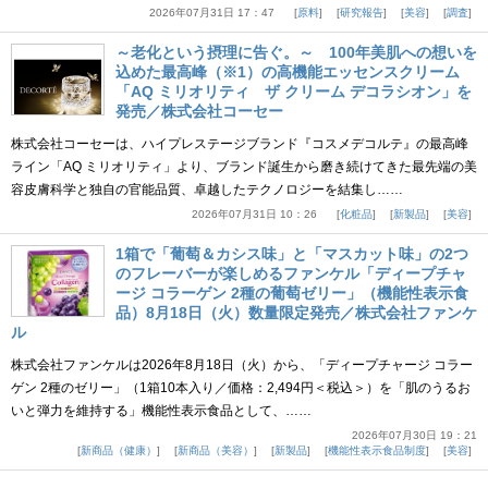
2026年07月31日 17：47
原料
研究報告
美容
調査
～老化という摂理に告ぐ。～ 100年美肌への想いを
込めた最高峰（※1）の高機能エッセンスクリーム
「AQ ミリオリティ ザ クリーム デコラシオン」を
発売／株式会社コーセー
株式会社コーセーは、ハイプレステージブランド『コスメデコルテ』の最高峰
ライン「AQ ミリオリティ」より、ブランド誕生から磨き続けてきた最先端の美
容皮膚科学と独自の官能品質、卓越したテクノロジーを結集し……
2026年07月31日 10：26
化粧品
新製品
美容
1箱で「葡萄＆カシス味」と「マスカット味」の2つ
のフレーバーが楽しめるファンケル「ディープチャ
ージ コラーゲン 2種の葡萄ゼリー」（機能性表示食
品）8月18日（火）数量限定発売／株式会社ファンケ
ル
株式会社ファンケルは2026年8月18日（火）から、「ディープチャージ コラー
ゲン 2種のゼリー」（1箱10本入り／価格：2,494円＜税込＞）を「肌のうるお
いと弾力を維持する」機能性表示食品として、……
2026年07月30日 19：21
新商品（健康）
新商品（美容）
新製品
機能性表示食品制度
美容