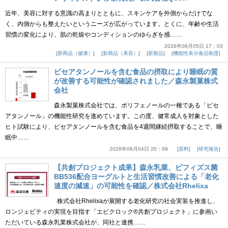
近年、美容に対する意識の高まりとともに、スキンケアを外側からだけでな
く、内側からも整えたいというニーズが広がっています。とくに、年齢や生活
習慣の変化により、肌の乾燥やコンディションのゆらぎを感……
2026年08月05日 17：03
新商品（健康）
新商品（美容）
新製品
機能性表示食品制度
ピセアタンノールを含む食品の摂取により睡眠の質
が改善する可能性が確認されました／森永製菓株式
会社
森永製菓株式会社では、ポリフェノールの一種である「ピセ
アタンノール」の機能性研究を進めています。この度、健常成人を対象とした
ヒト試験により、ピセアタンノールを含む食品を4週間継続摂取することで、睡
眠中……
2026年08月04日 20：09
原料
研究報告
【共創プロジェクト成果】森永乳業、ビフィズス菌
BB536配合ヨーグルトと生活習慣改善による「老化
速度の減速」の可能性を確認／株式会社Rhelixa
株式会社Rhelixaが展開する老化研究の社会実装を推進し、
ロンジェビティの実現を目指す「エピクロック®共創プロジェクト」に参画い
ただいている森永乳業株式会社が、同社と連携……