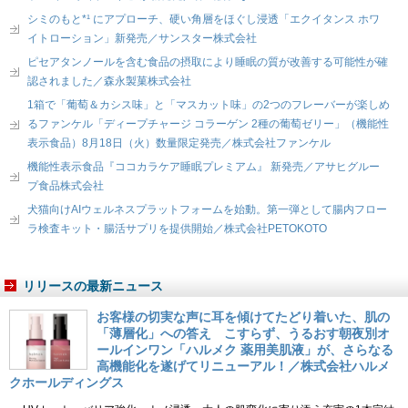
シミのもと*¹ にアプローチ、硬い角層をほぐし浸透「エクイタンス ホワ
イトローション」新発売／サンスター株式会社
ピセアタンノールを含む食品の摂取により睡眠の質が改善する可能性が確
認されました／森永製菓株式会社
1箱で「葡萄＆カシス味」と「マスカット味」の2つのフレーバーが楽しめ
るファンケル「ディープチャージ コラーゲン 2種の葡萄ゼリー」（機能性
表示食品）8月18日（火）数量限定発売／株式会社ファンケル
機能性表示食品『ココカラケア睡眠プレミアム』 新発売／アサヒグルー
プ食品株式会社
犬猫向けAIウェルネスプラットフォームを始動。第一弾として腸内フロー
ラ検査キット・腸活サプリを提供開始／株式会社PETOKOTO
リリースの最新ニュース
お客様の切実な声に耳を傾けてたどり着いた、肌の
「薄層化」への答え こすらず、うるおす朝夜別オ
ールインワン「ハルメク 薬用美肌液」が、さらなる
高機能化を遂げてリニューアル！／株式会社ハルメ
クホールディングス