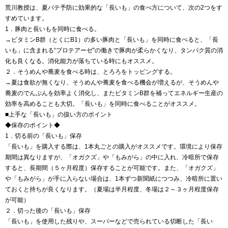
荒川教授は、夏バテ予防に効果的な「長いも」の食べ方について、次の2つをす
すめています。
1．豚肉と長いもを同時に食べる。
→ビタミンB群（とくにB1）の多い豚肉と「長いも」を同時に食べると、「長
いも」に含まれる“プロテアーゼ”の働きで豚肉が柔らかくなり、タンパク質の消
化も良くなる。消化能力が落ちている時にもオススメ。
２．そうめんや蕎麦を食べる時は、とろろをトッピングする。
→夏は食欲が無くなり、そうめんや蕎麦を食べる機会が増えるが、そうめんや
蕎麦のでんぷんを効率よく消化し、またビタミンB群を補ってエネルギー生産の
効率を高めることも大切。「長いも」を同時に食べることがオススメ。
■上手な「長いも」の扱い方のポイント
◆保存のポイント◆
1．切る前の「長いも」保存
「長いも」を購入する際は、1本丸ごとの購入がオススメです。環境により保存
期間は異なりますが、「オガクズ」や「もみがら」の中に入れ、冷暗所で保存
すると、長期間（５ヶ月程度）保存することが可能です。また、「オガクズ」
や「もみがら」が手に入らない場合は、1本ずつ新聞紙につつみ、冷暗所に置い
ておくと持ちが良くなります。（夏場は半月程度、冬場は２～３ヶ月程度保存
が可能）
２．切った後の「長いも」保存
「長いも」を使用した残りや、スーパーなどで売られている切断した「長い