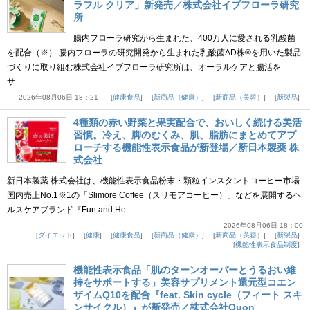
ラフル クリア」新発売／株式会社イブフローラ研究
所
腸内フローラ研究から生まれた、400万人に愛される乳酸菌
を配合（※） 腸内フローラの研究開発から生まれた乳酸菌AD株®を用いた製品
づくりに取り組む株式会社イブフローラ研究所は、オーラルケアと腸活を
サ……
2026年08月06日 18：21
健康食品
新商品（健康）
新商品（美容）
新製品
4種類の赤い野菜と果実配合で、おいしく続ける美活
習慣。冷え、脚のむくみ、肌、脂肪にまとめてアプ
ローチする機能性表示食品が新登場／新日本製薬 株
式会社
新日本製薬 株式会社は、機能性表示食品粉末・顆粒インスタントコーヒー市場
国内売上No.1※1の「Slimore Coffee（スリモアコーヒー）」などを展開するヘ
ルスケアブランド『Fun and He……
2026年08月06日 18：00
ダイエット
健康
健康食品
新商品（健康）
新商品（美容）
新製品
機能性表示食品制度
機能性表示食品「肌のターンオーバーとうるおい維
持をサポートする」美容サプリメント還元型コエン
ザイムQ10を配合『feat. Skin cycle（フィート スキ
ンサイクル）』が新発売／株式会社Quon