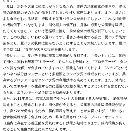
います。
「夏は、水分を大量に摂取しがちとなるため、体内の消化酵素の働きや、消化
管の消化能力そのものが低下してしまいやすい状態にあります。また、暑さに
より食欲がおちる結果、摂取する栄養バランスが崩れてしまい、これも消化管
の機能低下につながります。消化能力の低下は、身体に必要な栄養素を吸収し
たくてもできない、という悪循環に陥り、身体全体の機能が低下してしまいま
す。この状態が、いわゆる夏バテです。暑さが本格化する前に、夏バテ予防対
策をとり、夏バテの状態に陥らないようにすることが大切だといえます。夏バ
テ予防には、“食事”が大きな役割を果たします。
『長いも』は、夏バテ予防に非常に効果的な食材です。『長いも』には、体内
で消化に関わる酵素“アミラーゼ”（でんぷんを分解）と、“プロテアーゼ”（タン
パク質を分解）が含まれていますので、消化を助けてくれます。“ムチン”という
ネバネバ成分はマンナンという多糖類とタンパク質で構成されていますが、共
存するプロテアーゼがタンパク質の利用効率を高めてくれます。また、体内に
おいてエネルギーを生産するのに重要な役割を果たすビタミンB群も含まれてい
るため、エネルギー不足予防にも効果があります。
また、2011年夏は、節電の影響で冷たいものを摂取する人が増加し、消化管が
冷えることも懸念されます。消化管が冷えると、栄養素の消化吸収機能が弱ま
り、夏バテが促進するため、腸内環境を整えることが大切ですが、『長いも』
は食物繊維が多く含まれるため、昨今注目されている、プレバイオティクス
（腸内に存在する善玉菌を元気にする）効果が期待できます。腸内環境が良く
なることで免疫力向上にもつながります。」