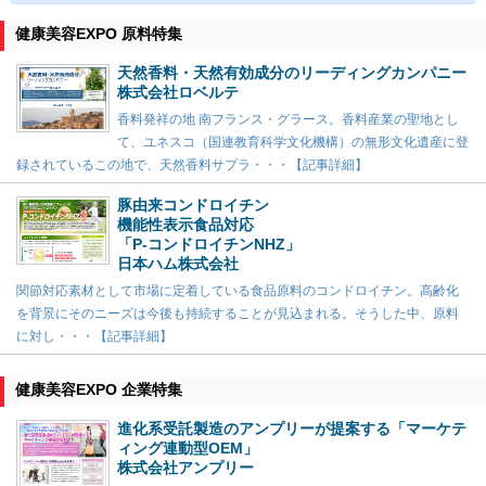
健康美容EXPO 原料特集
天然香料・天然有効成分のリーディングカンパニー
株式会社ロベルテ
香料発祥の地 南フランス・グラース。香料産業の聖地とし
て、ユネスコ（国連教育科学文化機構）の無形文化遺産に登
録されているこの地で、天然香料サプラ・・・【記事詳細】
豚由来コンドロイチン
機能性表示食品対応
「P-コンドロイチンNHZ」
日本ハム株式会社
関節対応素材として市場に定着している食品原料のコンドロイチン。高齢化
を背景にそのニーズは今後も持続することが見込まれる。そうした中、原料
に対し・・・【記事詳細】
健康美容EXPO 企業特集
進化系受託製造のアンプリーが提案する「マーケテ
ィング連動型OEM」
株式会社アンプリー