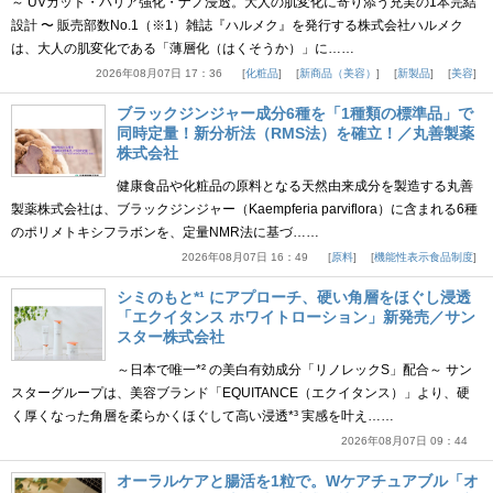
～ UVカット・バリア強化・ナノ浸透。大人の肌変化に寄り添う充実の1本完結
設計 〜 販売部数No.1（※1）雑誌『ハルメク』を発行する株式会社ハルメク
は、大人の肌変化である「薄層化（はくそうか）」に……
2026年08月07日 17：36
化粧品
新商品（美容）
新製品
美容
ブラックジンジャー成分6種を「1種類の標準品」で
同時定量！新分析法（RMS法）を確立！／丸善製薬
株式会社
健康食品や化粧品の原料となる天然由来成分を製造する丸善
製薬株式会社は、ブラックジンジャー（Kaempferia parviflora）に含まれる6種
のポリメトキシフラボンを、定量NMR法に基づ……
2026年08月07日 16：49
原料
機能性表示食品制度
シミのもと*¹ にアプローチ、硬い角層をほぐし浸透
「エクイタンス ホワイトローション」新発売／サン
スター株式会社
～日本で唯一*² の美白有効成分「リノレックS」配合～ サン
スターグループは、美容ブランド「EQUITANCE（エクイタンス）」より、硬
く厚くなった角層を柔らかくほぐして高い浸透*³ 実感を叶え……
2026年08月07日 09：44
オーラルケアと腸活を1粒で。Wケアチュアブル「オ