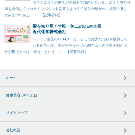
ポストコロナの動きが水面下で加速している。コロナ禍で減
速を余儀なくされたインバウンド需要もようやく規制が解かれ、復調の兆し
がみえつつある・・・【記事詳細】
髪を知り尽くす唯一無二のOEM企業
近代化学株式会社
ヘアケア製品のOEMメーカーとして絶大な信頼を獲得して
いる近代化学。美容室をルーツに90年以上の歴史を刻む同
社が掲げるのは「幸せ」という・・・【記事詳細】
ホーム
健康美容EXPOとは
サイトマップ
会社概要