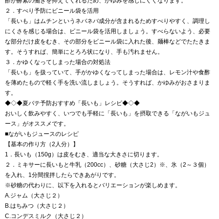
酢が酵素の働きを抑えてくれるため、かゆみを感じにくくなります。
２．すべり予防にビニール袋を活用
「長いも」はムチンというネバネバ成分が含まれるためすべりやすく、調理し
にくさを感じる場合は、ビニール袋を活用しましょう。すべらないよう、必要
な部分だけ皮をむき、その部分をビニール袋に入れた後、麺棒などでたたきま
す。そうすれば、簡単にとろろ状になり、手も汚れません。
３．かゆくなってしまった場合の対処法
「長いも」を扱っていて、手がかゆくなってしまった場合は、レモン汁や食酢
を薄めたもので軽く手を洗い流しましょう。そうすれば、かゆみがおさまりま
す。
◆◇◆夏バテ予防おすすめ「長いも」レシピ◆◇◆
おいしく飲みやすく、いつでも手軽に「長いも」を摂取できる「ながいもジュ
ース」がオススメです。
■ながいもジュースのレシピ
【基本の作り方（2人分）】
1．長いも（150g）は皮をむき、適当な大きさに切ります。
２．ミキサーに長いもと牛乳（200cc）、砂糖（大さじ2）※、氷（2～３個）
を入れ、1分間撹拌したらできあがりです。
※砂糖の代わりに、以下を入れるとバリエーションが楽しめます。
A.ジャム（大さじ２）
B.はちみつ（大さじ２）
C.コンデスミルク（大さじ２）