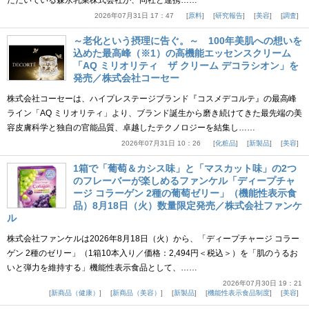
ただいている森永乳業株式会社が、同社と連携……
2026年07月31日 17：47
原料
研究報告
美容
調査
～老化という摂理に告ぐ。～ 100年美肌への想いを
込めた最高峰（※1）の高機能エッセンスクリーム
「AQ ミリオリティ ザ クリーム デコラシオン」を
発売／株式会社コーセー
株式会社コーセーは、ハイプレステージブランド『コスメデコルテ』の最高峰
ライン「AQ ミリオリティ」より、ブランド誕生から磨き続けてきた最先端の美
容皮膚科学と独自の官能品質、卓越したテクノロジーを結集し……
2026年07月31日 10：26
化粧品
新製品
美容
1箱で「葡萄＆カシス味」と「マスカット味」の2つ
のフレーバーが楽しめるファンケル「ディープチャ
ージ コラーゲン 2種の葡萄ゼリー」（機能性表示食
品）8月18日（火）数量限定発売／株式会社ファンケ
ル
株式会社ファンケルは2026年8月18日（火）から、「ディープチャージ コラー
ゲン 2種のゼリー」（1箱10本入り／価格：2,494円＜税込＞）を「肌のうるお
いと弾力を維持する」機能性表示食品として、……
2026年07月30日 19：21
新商品（健康）
新商品（美容）
新製品
機能性表示食品制度
美容