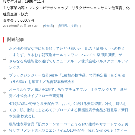
設立年月日：1986年11月
主な事業内容：レンタルビデオショップ、リラクゼーションサロン他運営、化
粧品企画・販売
資本金：5,000万円
2011年08月02日 19：39
化粧品
新商品（美容）
関連記事
お客様の切実な声に耳を傾けてたどり着いた、肌の「薄層化」への答え
こすらず、うるおす朝夜別オールインワン「ハルメク 薬用美肌液」が、
さらなる高機能化を遂げてリニューアル！／株式会社ハルメクホールディ
ングス
ブラックジンジャー成分6種を「1種類の標準品」で同時定量！新分析法
（RMS法）を確立！／丸善製薬株式会社
オーラルケアと腸活を1粒で。Wケアチュアブル「オラフル クリア」新発
売／株式会社イブフローラ研究所
4種類の赤い野菜と果実配合で、おいしく続ける美活習慣。冷え、脚のむ
くみ、肌、脂肪にまとめてアプローチする機能性表示食品が新登場／新日
本製薬 株式会社
機能性表示食品「肌のターンオーバーとうるおい維持をサポートする」美
容サプリメント還元型コエンザイムQ10を配合『feat. Skin cycle（フィー