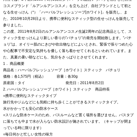
コスメブランド「ルアンルアンコスメ」を立ち上げ、自社ブランドとして初と
なる生せっけん（*）「ハーバルフレッシュソープ[ホワイト]」を販売し、ま
た、2010年10月28日より、携帯に便利なスティック型の生せっけんを販売して
参りました。
この度、2011年8月2日のルアンルアンコスメ生誕2周年の記念商品として、ス
ティック生せっけんより新しい香りの”パチョリ”の発売を開始致します。”パチ
ョリ”は、オイリー肌のにきびや吹出物などによいとされ、緊張で張りつめた心
や心配事で不安定な気持ちを優しく落ち着かせてくれるといわれています。ま
た、真夏の暑い朝などにも、気分をさっぱりとさせてくれます。
1． 商品概要
商品名：ハーバルフレッシュソープ［ホワイト］スティック パチョリ
価格：各1,575円（税込） 容量：各30g
原産国：タイ 発売日：2011年8月2日
2. ハーバルフレッシュソープ［ホワイト］スティック 商品特長
○携帯に便利なスティックタイプ
旅行先やジムなどにも気軽に持ち歩くことができるスティックタイプ。
水がかかっても安心の防水ケース
○スリムな防水ケースのため、バスルームなど置く場所を選びません。バスタブ
に落ちても中まで水が入らない防水設計が施されています。（キャップが閉ま
っている時に限ります）
○毎日何かと忙しい女性の味方