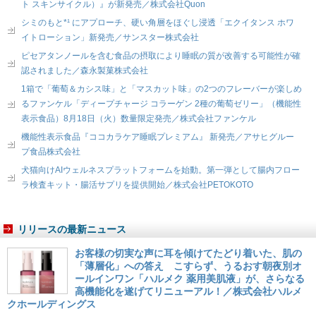
ト スキンサイクル）』が新発売／株式会社Quon
シミのもと*¹ にアプローチ、硬い角層をほぐし浸透「エクイタンス ホワ
イトローション」新発売／サンスター株式会社
ピセアタンノールを含む食品の摂取により睡眠の質が改善する可能性が確
認されました／森永製菓株式会社
1箱で「葡萄＆カシス味」と「マスカット味」の2つのフレーバーが楽しめ
るファンケル「ディープチャージ コラーゲン 2種の葡萄ゼリー」（機能性
表示食品）8月18日（火）数量限定発売／株式会社ファンケル
機能性表示食品『ココカラケア睡眠プレミアム』 新発売／アサヒグルー
プ食品株式会社
犬猫向けAIウェルネスプラットフォームを始動。第一弾として腸内フロー
ラ検査キット・腸活サプリを提供開始／株式会社PETOKOTO
リリースの最新ニュース
お客様の切実な声に耳を傾けてたどり着いた、肌の
「薄層化」への答え こすらず、うるおす朝夜別オ
ールインワン「ハルメク 薬用美肌液」が、さらなる
高機能化を遂げてリニューアル！／株式会社ハルメ
クホールディングス