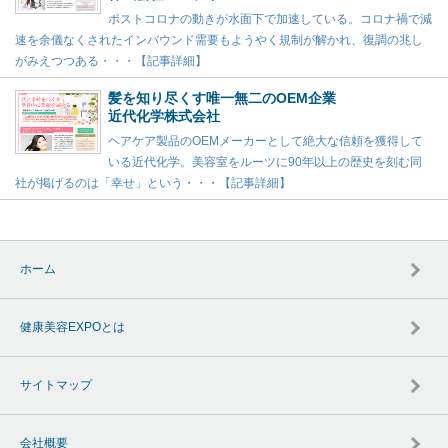
ポストコロナの動きが水面下で加速している。コロナ禍で減
速を余儀なくされたインバウンド需要もようやく規制が解かれ、復調の兆し
がみえつつある・・・【記事詳細】
髪を知り尽くす唯一無二のOEM企業
近代化学株式会社
ヘアケア製品のOEMメーカーとして絶大な信頼を獲得して
いる近代化学。美容室をルーツに90年以上の歴史を刻む同
社が掲げるのは「幸せ」という・・・【記事詳細】
ホーム
健康美容EXPOとは
サイトマップ
会社概要