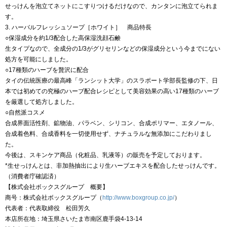
せっけんを泡立てネットにこすりつけるだけなので、カンタンに泡立てられま
す。
3. ハーバルフレッシュソープ［ホワイト］ 商品特長
○保湿成分を約1/3配合した高保湿洗顔石鹸
生タイプなので、全成分の1/3がグリセリンなどの保湿成分という今までにない
処方を可能にしました。
○17種類のハーブを贅沢に配合
タイの伝統医療の最高峰「ランシット大学」のスラポート学部長監修の下、日
本では初めての究極のハーブ配合レシピとして美容効果の高い17種類のハーブ
を厳選して処方しました。
○自然派コスメ
合成界面活性剤、鉱物油、パラベン、シリコン、合成ポリマー、エタノール、
合成着色料、合成香料を一切使用せず、ナチュラルな無添加にこだわりまし
た。
今後は、スキンケア商品（化粧品、乳液等）の販売を予定しております。
*生せっけんとは、非加熱抽出により生ハーブエキスを配合したせっけんです。
（消費者庁確認済）
【株式会社ボックスグループ 概要】
商号：株式会社ボックスグループ（
http://www.boxgroup.co.jp/
）
代表者：代表取締役 松田芳久
本店所在地：埼玉県さいたま市南区鹿手袋4-13-14