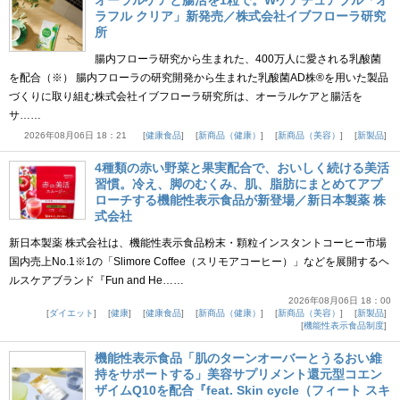
オーラルケアと腸活を1粒で。Wケアチュアブル「オ
ラフル クリア」新発売／株式会社イブフローラ研究
所
腸内フローラ研究から生まれた、400万人に愛される乳酸菌
を配合（※） 腸内フローラの研究開発から生まれた乳酸菌AD株®を用いた製品
づくりに取り組む株式会社イブフローラ研究所は、オーラルケアと腸活を
サ……
2026年08月06日 18：21
健康食品
新商品（健康）
新商品（美容）
新製品
4種類の赤い野菜と果実配合で、おいしく続ける美活
習慣。冷え、脚のむくみ、肌、脂肪にまとめてアプ
ローチする機能性表示食品が新登場／新日本製薬 株
式会社
新日本製薬 株式会社は、機能性表示食品粉末・顆粒インスタントコーヒー市場
国内売上No.1※1の「Slimore Coffee（スリモアコーヒー）」などを展開するヘ
ルスケアブランド『Fun and He……
2026年08月06日 18：00
ダイエット
健康
健康食品
新商品（健康）
新商品（美容）
新製品
機能性表示食品制度
機能性表示食品「肌のターンオーバーとうるおい維
持をサポートする」美容サプリメント還元型コエン
ザイムQ10を配合『feat. Skin cycle（フィート スキ