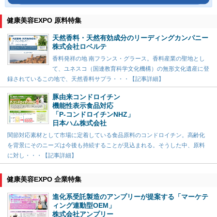
健康美容EXPO 原料特集
天然香料・天然有効成分のリーディングカンパニー
株式会社ロベルテ
香料発祥の地 南フランス・グラース。香料産業の聖地とし
て、ユネスコ（国連教育科学文化機構）の無形文化遺産に登
録されているこの地で、天然香料サプラ・・・【記事詳細】
豚由来コンドロイチン
機能性表示食品対応
「P-コンドロイチンNHZ」
日本ハム株式会社
関節対応素材として市場に定着している食品原料のコンドロイチン。高齢化
を背景にそのニーズは今後も持続することが見込まれる。そうした中、原料
に対し・・・【記事詳細】
健康美容EXPO 企業特集
進化系受託製造のアンプリーが提案する「マーケテ
ィング連動型OEM」
株式会社アンプリー