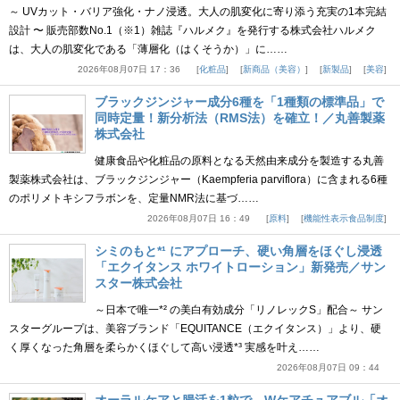
～ UVカット・バリア強化・ナノ浸透。大人の肌変化に寄り添う充実の1本完結
設計 〜 販売部数No.1（※1）雑誌『ハルメク』を発行する株式会社ハルメク
は、大人の肌変化である「薄層化（はくそうか）」に……
2026年08月07日 17：36
化粧品
新商品（美容）
新製品
美容
ブラックジンジャー成分6種を「1種類の標準品」で
同時定量！新分析法（RMS法）を確立！／丸善製薬
株式会社
健康食品や化粧品の原料となる天然由来成分を製造する丸善
製薬株式会社は、ブラックジンジャー（Kaempferia parviflora）に含まれる6種
のポリメトキシフラボンを、定量NMR法に基づ……
2026年08月07日 16：49
原料
機能性表示食品制度
シミのもと*¹ にアプローチ、硬い角層をほぐし浸透
「エクイタンス ホワイトローション」新発売／サン
スター株式会社
～日本で唯一*² の美白有効成分「リノレックS」配合～ サン
スターグループは、美容ブランド「EQUITANCE（エクイタンス）」より、硬
く厚くなった角層を柔らかくほぐして高い浸透*³ 実感を叶え……
2026年08月07日 09：44