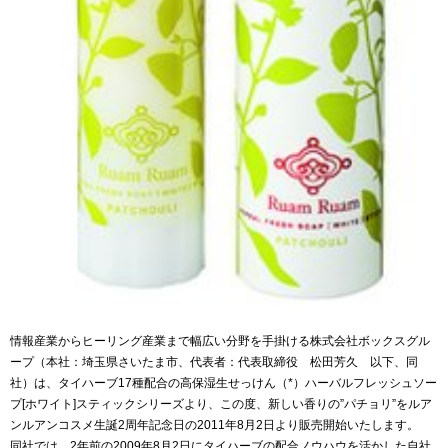
情報産業からヒーリング産業まで幅広い分野を手掛ける株式会社ボックスグル
ープ（本社：埼玉県さいたま市、代表者：代表取締役 松田芳久 以下、同
社）は、タイハーブ17種配合の高保湿生せっけん（*）ハーバルフレッシュソー
プ[ホワイト]スティックシリーズより、この度、新しい香りの”パチョリ”をルア
ンルアンコスメ生誕2周年記念日の2011年8月2日より販売開始いたします。
同社では、2年前の2009年8月2日にタイハーブの配合ノウハウを活かした自社