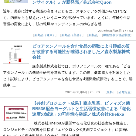
ンサイクル）』が新発売／株式会社Quon
近年、美容に対する意識の高まりとともに、スキンケアを外側からだけでな
く、内側からも整えたいというニーズが広がっています。とくに、年齢や生活
習慣の変化により、肌の乾燥やコンディションのゆらぎを感……
2026年08月05日 17：03
新商品（健康）
新商品（美容）
新製品
機能性表示食品制度
ピセアタンノールを含む食品の摂取により睡眠の質
が改善する可能性が確認されました／森永製菓株式
会社
森永製菓株式会社では、ポリフェノールの一種である「ピセ
アタンノール」の機能性研究を進めています。この度、健常成人を対象とした
ヒト試験により、ピセアタンノールを含む食品を4週間継続摂取することで、睡
眠中……
2026年08月04日 20：09
原料
研究報告
【共創プロジェクト成果】森永乳業、ビフィズス菌
BB536配合ヨーグルトと生活習慣改善による「老化
速度の減速」の可能性を確認／株式会社Rhelixa
株式会社Rhelixaが展開する老化研究の社会実装を推進し、
ロンジェビティの実現を目指す「エピクロック®共創プロジェクト」に参画い