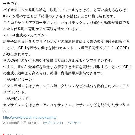
ーチです。
バイオテックの発毛理論を「脱毛にブレーキをかける」と言い換えるならば、
IGF-1を増やすことは「発毛のアクセルを踏む」と言い換えられます。
この両面からのアプローチにより、バイオテックはより確かな効果が期待でき
る次世代発毛・育毛ケアの実現を進めています。
＜IGF-1生成のメカニズム＞
唐辛子に含まれるカプサイシンなどの刺激物質により胃の知覚神経を刺激する
ことで、IGF-1を増やす働きを持つカルシトニン遺伝子関連ペプチド（CGRP）
が放出されます。
そのCGRPの産生を増やす物質は大豆に含まれるイソフラボンです。
つまり、胃の知覚神経を刺激する唐辛子と大豆を同時に摂取することで、IGF-1
の生成が効率よく高められ、発毛・育毛効果が期待できます。
「AGAIAグリーン」
イソフラボンをはじめ、シアル酸、グリシンなどの成分を配合したプレミアム
サプリメント。
「AGAIAレッド」
カプサイシンをはじめ、アスタキサンチン、セサミンなどを配合したサプリメ
ント。
http://www.biotech.ne.jp/okajima/
2011年08月08日 18：08
サプリメント
ヘアケア