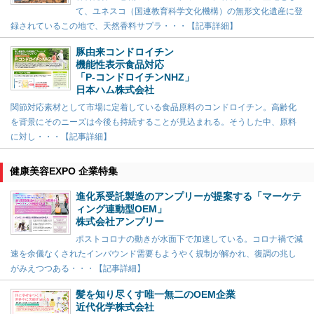
て、ユネスコ（国連教育科学文化機構）の無形文化遺産に登
録されているこの地で、天然香料サプラ・・・【記事詳細】
豚由来コンドロイチン
機能性表示食品対応
「P-コンドロイチンNHZ」
日本ハム株式会社
関節対応素材として市場に定着している食品原料のコンドロイチン。高齢化
を背景にそのニーズは今後も持続することが見込まれる。そうした中、原料
に対し・・・【記事詳細】
健康美容EXPO 企業特集
進化系受託製造のアンプリーが提案する「マーケテ
ィング連動型OEM」
株式会社アンプリー
ポストコロナの動きが水面下で加速している。コロナ禍で減
速を余儀なくされたインバウンド需要もようやく規制が解かれ、復調の兆し
がみえつつある・・・【記事詳細】
髪を知り尽くす唯一無二のOEM企業
近代化学株式会社