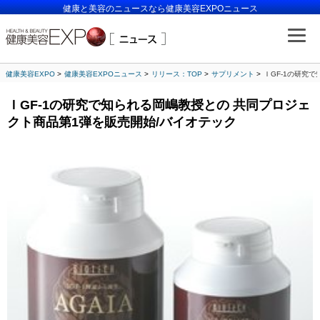
健康と美容のニュースなら健康美容EXPOニュース
健康美容EXPO
健康美容EXPOニュース
リリース：TOP
サプリメント
ＩGF-1の研究
ＩGF-1の研究で知られる岡嶋教授との 共同プロジェ
クト商品第1弾を販売開始/バイオテック