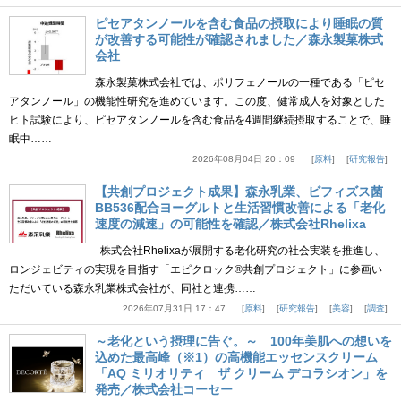
ピセアタンノールを含む食品の摂取により睡眠の質
が改善する可能性が確認されました／森永製菓株式
会社
森永製菓株式会社では、ポリフェノールの一種である「ピセ
アタンノール」の機能性研究を進めています。この度、健常成人を対象とした
ヒト試験により、ピセアタンノールを含む食品を4週間継続摂取することで、睡
眠中……
2026年08月04日 20：09
原料
研究報告
【共創プロジェクト成果】森永乳業、ビフィズス菌
BB536配合ヨーグルトと生活習慣改善による「老化
速度の減速」の可能性を確認／株式会社Rhelixa
株式会社Rhelixaが展開する老化研究の社会実装を推進し、
ロンジェビティの実現を目指す「エピクロック®共創プロジェクト」に参画い
ただいている森永乳業株式会社が、同社と連携……
2026年07月31日 17：47
原料
研究報告
美容
調査
～老化という摂理に告ぐ。～ 100年美肌への想いを
込めた最高峰（※1）の高機能エッセンスクリーム
「AQ ミリオリティ ザ クリーム デコラシオン」を
発売／株式会社コーセー