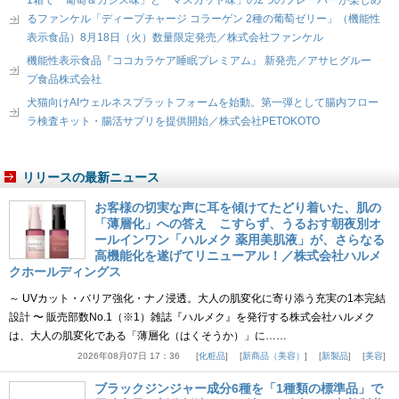
るファンケル「ディープチャージ コラーゲン 2種の葡萄ゼリー」（機能性
表示食品）8月18日（火）数量限定発売／株式会社ファンケル
機能性表示食品『ココカラケア睡眠プレミアム』 新発売／アサヒグルー
プ食品株式会社
犬猫向けAIウェルネスプラットフォームを始動。第一弾として腸内フロー
ラ検査キット・腸活サプリを提供開始／株式会社PETOKOTO
リリースの最新ニュース
お客様の切実な声に耳を傾けてたどり着いた、肌の
「薄層化」への答え こすらず、うるおす朝夜別オ
ールインワン「ハルメク 薬用美肌液」が、さらなる
高機能化を遂げてリニューアル！／株式会社ハルメ
クホールディングス
～ UVカット・バリア強化・ナノ浸透。大人の肌変化に寄り添う充実の1本完結
設計 〜 販売部数No.1（※1）雑誌『ハルメク』を発行する株式会社ハルメク
は、大人の肌変化である「薄層化（はくそうか）」に……
2026年08月07日 17：36
化粧品
新商品（美容）
新製品
美容
ブラックジンジャー成分6種を「1種類の標準品」で