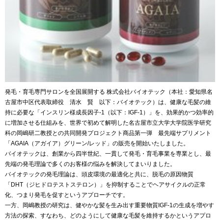
発毛・育毛専門サロンを全国展開する 株式会社バイオテック（本社：愛知県名
古屋市中区代表取締役 清水 賢 以下：バイオテック）は、健康な毛髪の維
持に必要な「インスリン様成長因子-1（以下：IGF-1）」を、効果的かつ効率的
に増加させる仕組みを、世界で初めて解明した名古屋市立大学大学院医学研究
科の岡嶋研二教授との共同開発プロジェクト商品第一弾 最先端サプリメント
「AGAIA（アガイア）グリーン/レッド」の販売を開始いたしました。
バイオテックは、創業から四半世紀、一貫して発毛・育毛事業を専業とし、最
先端の発毛理論で多くのお客様の悩みを解決してまいりました。
バイオテックの発毛理論は、頭皮環境の最適化と共に、脱毛の原因物質
「DHT（ジヒドロテストステロン）」を抑制することでヘアサイクルの正常
化、つまり発毛を促すというアプローチです。
一方、岡嶋教授の研究は、健やかな髪を生み出す重要物質IGF-1の生成を増やす
方法の探索、すなわち、どのようにして健康な毛髪を維持するかというアプロ