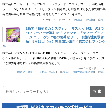
株式会社コーセーは、ハイプレステージブランド『コスメデコルテ』の最高峰
ライン「AQ ミリオリティ」より、ブランド誕生から磨き続けてきた最先端の美
容皮膚科学と独自の官能品質、卓越したテクノロジーを結集し……
2026年07月31日 10：26
化粧品
新製品
美容
1箱で「葡萄＆カシス味」と「マスカット味」の2つ
のフレーバーが楽しめるファンケル「ディープチャ
ージ コラーゲン 2種の葡萄ゼリー」（機能性表示食
品）8月18日（火）数量限定発売／株式会社ファンケ
ル
株式会社ファンケルは2026年8月18日（火）から、「ディープチャージ コラー
ゲン 2種のゼリー」（1箱10本入り／価格：2,494円＜税込＞）を「肌のうるお
いと弾力を維持する」機能性表示食品として、……
2026年07月30日 19：21
新商品（健康）
新商品（美容）
新製品
機能性表示食品制度
美容