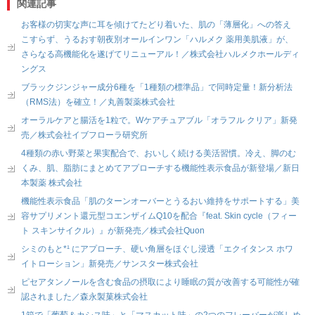
関連記事
お客様の切実な声に耳を傾けてたどり着いた、肌の「薄層化」への答え
こすらず、うるおす朝夜別オールインワン「ハルメク 薬用美肌液」が、
さらなる高機能化を遂げてリニューアル！／株式会社ハルメクホールディ
ングス
ブラックジンジャー成分6種を「1種類の標準品」で同時定量！新分析法
（RMS法）を確立！／丸善製薬株式会社
オーラルケアと腸活を1粒で。Wケアチュアブル「オラフル クリア」新発
売／株式会社イブフローラ研究所
4種類の赤い野菜と果実配合で、おいしく続ける美活習慣。冷え、脚のむ
くみ、肌、脂肪にまとめてアプローチする機能性表示食品が新登場／新日
本製薬 株式会社
機能性表示食品「肌のターンオーバーとうるおい維持をサポートする」美
容サプリメント還元型コエンザイムQ10を配合『feat. Skin cycle（フィー
ト スキンサイクル）』が新発売／株式会社Quon
シミのもと*¹ にアプローチ、硬い角層をほぐし浸透「エクイタンス ホワ
イトローション」新発売／サンスター株式会社
ピセアタンノールを含む食品の摂取により睡眠の質が改善する可能性が確
認されました／森永製菓株式会社
1箱で「葡萄＆カシス味」と「マスカット味」の2つのフレーバーが楽しめ