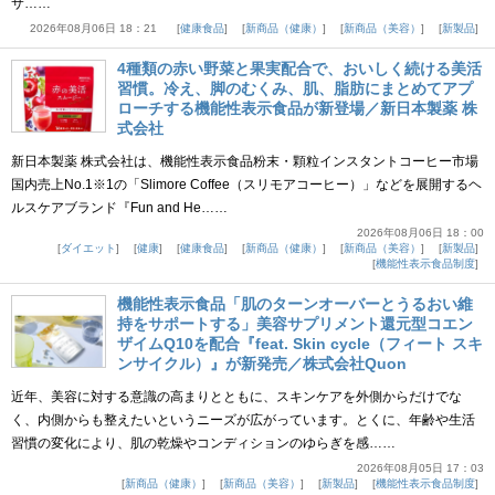
サ……
2026年08月06日 18：21
健康食品
新商品（健康）
新商品（美容）
新製品
4種類の赤い野菜と果実配合で、おいしく続ける美活
習慣。冷え、脚のむくみ、肌、脂肪にまとめてアプ
ローチする機能性表示食品が新登場／新日本製薬 株
式会社
新日本製薬 株式会社は、機能性表示食品粉末・顆粒インスタントコーヒー市場
国内売上No.1※1の「Slimore Coffee（スリモアコーヒー）」などを展開するヘ
ルスケアブランド『Fun and He……
2026年08月06日 18：00
ダイエット
健康
健康食品
新商品（健康）
新商品（美容）
新製品
機能性表示食品制度
機能性表示食品「肌のターンオーバーとうるおい維
持をサポートする」美容サプリメント還元型コエン
ザイムQ10を配合『feat. Skin cycle（フィート スキ
ンサイクル）』が新発売／株式会社Quon
近年、美容に対する意識の高まりとともに、スキンケアを外側からだけでな
く、内側からも整えたいというニーズが広がっています。とくに、年齢や生活
習慣の変化により、肌の乾燥やコンディションのゆらぎを感……
2026年08月05日 17：03
新商品（健康）
新商品（美容）
新製品
機能性表示食品制度