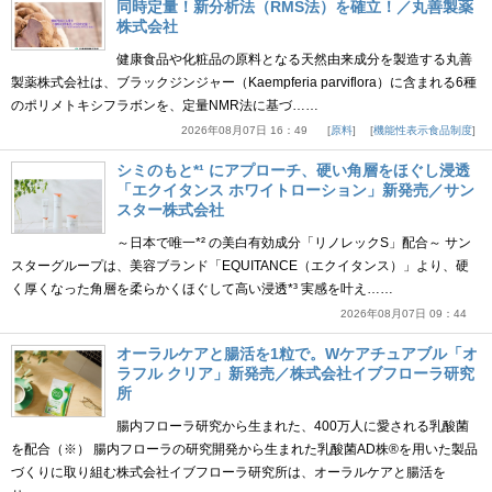
同時定量！新分析法（RMS法）を確立！／丸善製薬
株式会社
健康食品や化粧品の原料となる天然由来成分を製造する丸善
製薬株式会社は、ブラックジンジャー（Kaempferia parviflora）に含まれる6種
のポリメトキシフラボンを、定量NMR法に基づ……
2026年08月07日 16：49
原料
機能性表示食品制度
シミのもと*¹ にアプローチ、硬い角層をほぐし浸透
「エクイタンス ホワイトローション」新発売／サン
スター株式会社
～日本で唯一*² の美白有効成分「リノレックS」配合～ サン
スターグループは、美容ブランド「EQUITANCE（エクイタンス）」より、硬
く厚くなった角層を柔らかくほぐして高い浸透*³ 実感を叶え……
2026年08月07日 09：44
オーラルケアと腸活を1粒で。Wケアチュアブル「オ
ラフル クリア」新発売／株式会社イブフローラ研究
所
腸内フローラ研究から生まれた、400万人に愛される乳酸菌
を配合（※） 腸内フローラの研究開発から生まれた乳酸菌AD株®を用いた製品
づくりに取り組む株式会社イブフローラ研究所は、オーラルケアと腸活を