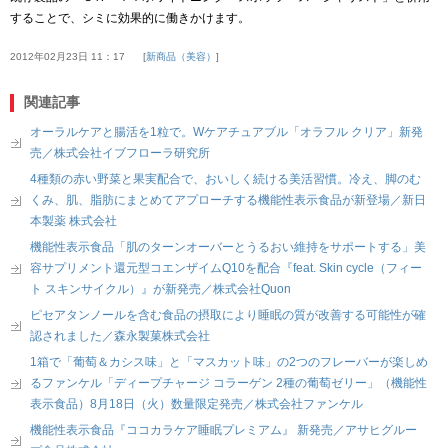
することで、シミに効果的に働きかけます。
2012年02月23日 11：17
新商品（美容）
関連記事
オーラルケアと腸活を1粒で。Wケアチュアブル「オラフル クリア」新発
売／株式会社イブフローラ研究所
4種類の赤い野菜と果実配合で、おいしく続ける美活習慣。冷え、脚のむ
くみ、肌、脂肪にまとめてアプローチする機能性表示食品が新登場／新日
本製薬 株式会社
機能性表示食品「肌のターンオーバーとうるおい維持をサポートする」美
容サプリメント還元型コエンザイムQ10を配合『feat. Skin cycle（フィー
ト スキンサイクル）』が新発売／株式会社Quon
ピセアタンノールを含む食品の摂取により睡眠の質が改善する可能性が確
認されました／森永製菓株式会社
1箱で「葡萄＆カシス味」と「マスカット味」の2つのフレーバーが楽しめ
るファンケル「ディープチャージ コラーゲン 2種の葡萄ゼリー」（機能性
表示食品）8月18日（火）数量限定発売／株式会社ファンケル
機能性表示食品『ココカラケア睡眠プレミアム』 新発売／アサヒグルー