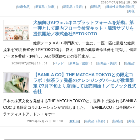
2026年07月30日 18：50
健康食品
新商品（健康）
新商品（美容）
新製品
機能性表示食品制度
美容
犬猫向けAIウェルネスプラットフォームを始動。第
一弾として腸内フローラ検査キット・腸活サプリを
提供開始／株式会社PETOKOTO
健康データ × AI + 専門家で、一生に、一匹一匹に最適な健康
提案を実現 株式会社PETOKOTOは、愛犬・愛猫の健康寿命延伸を目指し、健康
データを蓄積・解析し、AIと獣医師などの専門家が……
2026年07月29日 18：51
ペット
新商品（健康）
新商品（美容）
新製品
【BANILA CO】THE MATCHA TOKYOとの限定コ
ラボ！抹茶ラテ発想のクレンジングバームが数量限
定で7月下旬より店頭にて販売開始！／モノック株式
会社
日本の抹茶文化を発信するTHE MATCHA TOKYOと、世界中で愛されるBANILA
COによる限定コラボレーションが実現しました。 「BANILA CO」は全国のバ
ラエティストア、ドン・キホー……
2026年07月29日 18：28
化粧品
新商品（美容）
新製品
美容