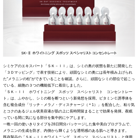
シミケアのエキスパート「ＳＫ－ＩＩ」は、シミの奥の状態を新たに開発した
「３Ｄマッピング」で表す技術により、頑固なシミの奥には長年積み上げられ
た”メラニンの柱”ができていることを確認。さらに、頑固なシミの部位で起こっ
ている、細胞の３つの機能低下に着目しました。
「ＳＫ－ＩＩ ホワイトニング スポッツ スペシャリスト コンセントレー
ト」は、ふやかし、シミの根を断つという新発想を採用。ビタミンＣ誘導体を
含む複合成分「リッチ・メラノ・ディスチャージ（＊1）」を配合した、粘り気
とコクのあるジェル状美容液が肌の上に長時間留まることで効果を発揮。夜眠
っている間に気になる部分を集中的にケアします。
一晩一回の使いきりタイプを28日間分パッケージした集中美白プログラムで、
メラニンの生成を防ぎ、内側から輝くような透明感のある肌へと導きます。
既存製品の「ＳＫ－ＩＩホワイトニング スポッツ スペシャリスト」と併用