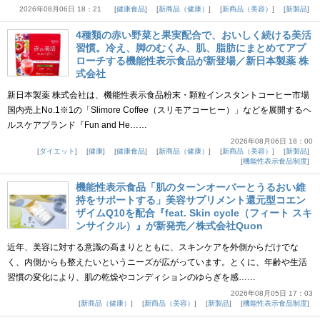
2026年08月06日 18：21
健康食品
新商品（健康）
新商品（美容）
新製品
4種類の赤い野菜と果実配合で、おいしく続ける美活
習慣。冷え、脚のむくみ、肌、脂肪にまとめてアプ
ローチする機能性表示食品が新登場／新日本製薬 株
式会社
新日本製薬 株式会社は、機能性表示食品粉末・顆粒インスタントコーヒー市場
国内売上No.1※1の「Slimore Coffee（スリモアコーヒー）」などを展開するヘ
ルスケアブランド『Fun and He……
2026年08月06日 18：00
ダイエット
健康
健康食品
新商品（健康）
新商品（美容）
新製品
機能性表示食品制度
機能性表示食品「肌のターンオーバーとうるおい維
持をサポートする」美容サプリメント還元型コエン
ザイムQ10を配合『feat. Skin cycle（フィート スキ
ンサイクル）』が新発売／株式会社Quon
近年、美容に対する意識の高まりとともに、スキンケアを外側からだけでな
く、内側からも整えたいというニーズが広がっています。とくに、年齢や生活
習慣の変化により、肌の乾燥やコンディションのゆらぎを感……
2026年08月05日 17：03
新商品（健康）
新商品（美容）
新製品
機能性表示食品制度