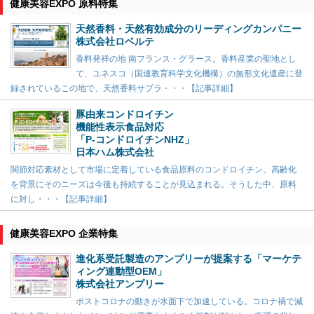
健康美容EXPO 原料特集
天然香料・天然有効成分のリーディングカンパニー
株式会社ロベルテ
香料発祥の地 南フランス・グラース。香料産業の聖地とし
て、ユネスコ（国連教育科学文化機構）の無形文化遺産に登
録されているこの地で、天然香料サプラ・・・【記事詳細】
豚由来コンドロイチン
機能性表示食品対応
「P-コンドロイチンNHZ」
日本ハム株式会社
関節対応素材として市場に定着している食品原料のコンドロイチン。高齢化
を背景にそのニーズは今後も持続することが見込まれる。そうした中、原料
に対し・・・【記事詳細】
健康美容EXPO 企業特集
進化系受託製造のアンプリーが提案する「マーケテ
ィング連動型OEM」
株式会社アンプリー
ポストコロナの動きが水面下で加速している。コロナ禍で減