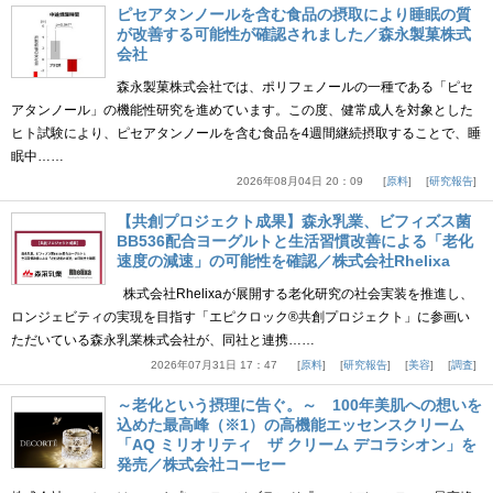
ピセアタンノールを含む食品の摂取により睡眠の質
が改善する可能性が確認されました／森永製菓株式
会社
森永製菓株式会社では、ポリフェノールの一種である「ピセ
アタンノール」の機能性研究を進めています。この度、健常成人を対象とした
ヒト試験により、ピセアタンノールを含む食品を4週間継続摂取することで、睡
眠中……
2026年08月04日 20：09
原料
研究報告
【共創プロジェクト成果】森永乳業、ビフィズス菌
BB536配合ヨーグルトと生活習慣改善による「老化
速度の減速」の可能性を確認／株式会社Rhelixa
株式会社Rhelixaが展開する老化研究の社会実装を推進し、
ロンジェビティの実現を目指す「エピクロック®共創プロジェクト」に参画い
ただいている森永乳業株式会社が、同社と連携……
2026年07月31日 17：47
原料
研究報告
美容
調査
～老化という摂理に告ぐ。～ 100年美肌への想いを
込めた最高峰（※1）の高機能エッセンスクリーム
「AQ ミリオリティ ザ クリーム デコラシオン」を
発売／株式会社コーセー