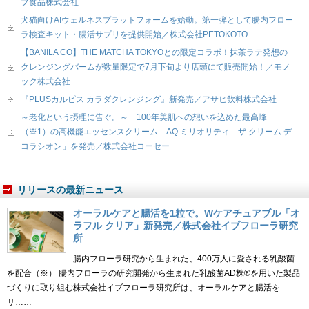
プ食品株式会社
犬猫向けAIウェルネスプラットフォームを始動。第一弾として腸内フロー
ラ検査キット・腸活サプリを提供開始／株式会社PETOKOTO
【BANILA CO】THE MATCHA TOKYOとの限定コラボ！抹茶ラテ発想の
クレンジングバームが数量限定で7月下旬より店頭にて販売開始！／モノ
ック株式会社
『PLUSカルピス カラダクレンジング』新発売／アサヒ飲料株式会社
～老化という摂理に告ぐ。～ 100年美肌への想いを込めた最高峰
（※1）の高機能エッセンスクリーム「AQ ミリオリティ ザ クリーム デ
コラシオン」を発売／株式会社コーセー
リリースの最新ニュース
オーラルケアと腸活を1粒で。Wケアチュアブル「オ
ラフル クリア」新発売／株式会社イブフローラ研究
所
腸内フローラ研究から生まれた、400万人に愛される乳酸菌
を配合（※） 腸内フローラの研究開発から生まれた乳酸菌AD株®を用いた製品
づくりに取り組む株式会社イブフローラ研究所は、オーラルケアと腸活を
サ……