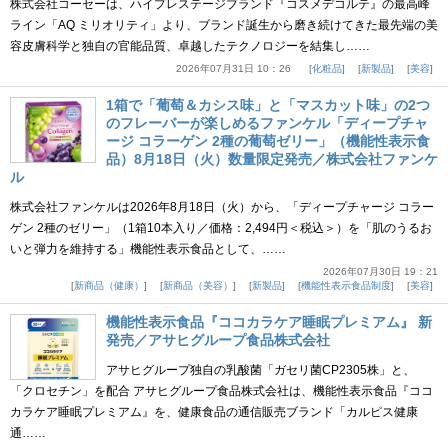
株式会社コーセーは、ハイプレステージブランド『コスメデコルテ』の最高峰
ライン「AQ ミリオリティ」より、ブランド誕生から磨き続けてきた最先端の美
容皮膚科学と独自の官能品質、卓越したテクノロジーを結集し……
2026年07月31日 10：26
化粧品
新製品
美容
1箱で「葡萄＆カシス味」と「マスカット味」の2つ
のフレーバーが楽しめるファンケル「ディープチャ
ージ コラーゲン 2種の葡萄ゼリー」（機能性表示食
品）8月18日（火）数量限定発売／株式会社ファンケ
ル
株式会社ファンケルは2026年8月18日（火）から、「ディープチャージ コラー
ゲン 2種のゼリー」（1箱10本入り／価格：2,494円＜税込＞）を「肌のうるお
いと弾力を維持する」機能性表示食品として、……
2026年07月30日 19：21
新商品（健康）
新商品（美容）
新製品
機能性表示食品制度
美容
機能性表示食品『ココカラケア睡眠プレミアム』 新
発売／アサヒグループ食品株式会社
アサヒグループ独自の乳酸菌「ガセリ菌CP2305株」と、
「クロセチン」を配合 アサヒグループ食品株式会社は、機能性表示食品『ココ
カラケア睡眠プレミアム』を、健康食品の通信販売ブランド「カルピス健康
通……