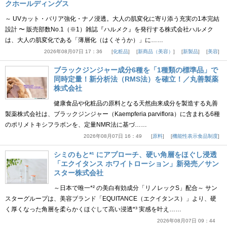
クホールディングス
～ UVカット・バリア強化・ナノ浸透。大人の肌変化に寄り添う充実の1本完結
設計 〜 販売部数No.1（※1）雑誌『ハルメク』を発行する株式会社ハルメク
は、大人の肌変化である「薄層化（はくそうか）」に……
2026年08月07日 17：36
化粧品
新商品（美容）
新製品
美容
ブラックジンジャー成分6種を「1種類の標準品」で
同時定量！新分析法（RMS法）を確立！／丸善製薬
株式会社
健康食品や化粧品の原料となる天然由来成分を製造する丸善
製薬株式会社は、ブラックジンジャー（Kaempferia parviflora）に含まれる6種
のポリメトキシフラボンを、定量NMR法に基づ……
2026年08月07日 16：49
原料
機能性表示食品制度
シミのもと*¹ にアプローチ、硬い角層をほぐし浸透
「エクイタンス ホワイトローション」新発売／サン
スター株式会社
～日本で唯一*² の美白有効成分「リノレックS」配合～ サン
スターグループは、美容ブランド「EQUITANCE（エクイタンス）」より、硬
く厚くなった角層を柔らかくほぐして高い浸透*³ 実感を叶え……
2026年08月07日 09：44