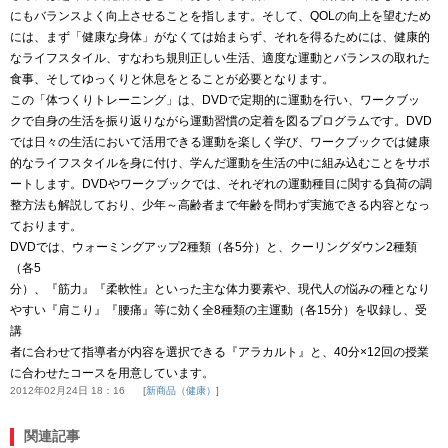
にもバランスよく向上させることを指します。そして、QOLの向上を望むため
には、まず「健康な身体」がなくては始まらず、それを得るためには、健康的
なライフスタイル、すなわち規則正しい生活、適度な運動とバランスの取れた
食事、そしてゆっくりと休息をとることが必要となります。
この「体つくりトレーニング」は、DVDで定期的に運動を行い、ワークブッ
クで自身の生活を振り返りながら運動習慣の定着を図るプログラムです。DVD
では日々の生活において活用できる運動を楽しく学び、ワークブックでは健康
的なライフスタイルを身に付け、学んだ運動を生活の中に組み込むことをサポ
ートします。DVDやワークブックでは、それぞれの運動種目に関する負荷の調
整方法も解説しており、少年～高齢者まで年齢を問わず実施できる内容となっ
ております。
DVDでは、ウォーミングアップ2種類（各5分）と、クーリングダウン2種類
（各5
分）、『筋力』『柔軟性』といった主な体力要素や、現代人の悩みの種となり
やすい『肩こり』『腰痛』等に効く全8種類の主運動（各15分）を収録し、受
講
者に合わせて指導者が内容を選択できる『アラカルト』と、40分×12回の授業
に合わせたコースを用意しています。
2012年02月24日 18：16
新商品（健康）
関連記事