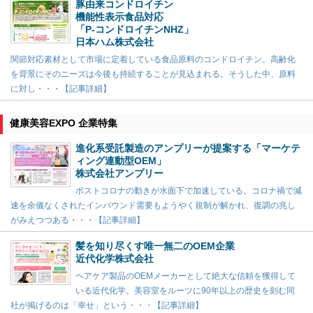
豚由来コンドロイチン
機能性表示食品対応
「P-コンドロイチンNHZ」
日本ハム株式会社
関節対応素材として市場に定着している食品原料のコンドロイチン。高齢化
を背景にそのニーズは今後も持続することが見込まれる。そうした中、原料
に対し・・・【記事詳細】
健康美容EXPO 企業特集
進化系受託製造のアンプリーが提案する「マーケテ
ィング連動型OEM」
株式会社アンプリー
ポストコロナの動きが水面下で加速している。コロナ禍で減
速を余儀なくされたインバウンド需要もようやく規制が解かれ、復調の兆し
がみえつつある・・・【記事詳細】
髪を知り尽くす唯一無二のOEM企業
近代化学株式会社
ヘアケア製品のOEMメーカーとして絶大な信頼を獲得して
いる近代化学。美容室をルーツに90年以上の歴史を刻む同
社が掲げるのは「幸せ」という・・・【記事詳細】