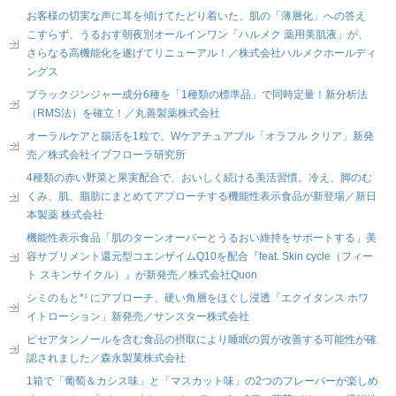
お客様の切実な声に耳を傾けてたどり着いた、肌の「薄層化」への答え
こすらず、うるおす朝夜別オールインワン「ハルメク 薬用美肌液」が、
さらなる高機能化を遂げてリニューアル！／株式会社ハルメクホールディ
ングス
ブラックジンジャー成分6種を「1種類の標準品」で同時定量！新分析法
（RMS法）を確立！／丸善製薬株式会社
オーラルケアと腸活を1粒で。Wケアチュアブル「オラフル クリア」新発
売／株式会社イブフローラ研究所
4種類の赤い野菜と果実配合で、おいしく続ける美活習慣。冷え、脚のむ
くみ、肌、脂肪にまとめてアプローチする機能性表示食品が新登場／新日
本製薬 株式会社
機能性表示食品「肌のターンオーバーとうるおい維持をサポートする」美
容サプリメント還元型コエンザイムQ10を配合『feat. Skin cycle（フィー
ト スキンサイクル）』が新発売／株式会社Quon
シミのもと*¹ にアプローチ、硬い角層をほぐし浸透「エクイタンス ホワ
イトローション」新発売／サンスター株式会社
ピセアタンノールを含む食品の摂取により睡眠の質が改善する可能性が確
認されました／森永製菓株式会社
1箱で「葡萄＆カシス味」と「マスカット味」の2つのフレーバーが楽しめ