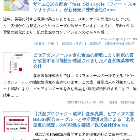
ザイムQ10を配合『feat. Skin cycle（フィート スキ
ンサイクル）』が新発売／株式会社Quon
近年、美容に対する意識の高まりとともに、スキンケアを外側からだけでな
く、内側からも整えたいというニーズが広がっています。とくに、年齢や生活
習慣の変化により、肌の乾燥やコンディションのゆらぎを感……
2026年08月05日 17：03
新商品（健康）
新商品（美容）
新製品
機能性表示食品制度
ピセアタンノールを含む食品の摂取により睡眠の質
が改善する可能性が確認されました／森永製菓株式
会社
森永製菓株式会社では、ポリフェノールの一種である「ピセ
アタンノール」の機能性研究を進めています。この度、健常成人を対象とした
ヒト試験により、ピセアタンノールを含む食品を4週間継続摂取することで、睡
眠中……
2026年08月04日 20：09
原料
研究報告
【共創プロジェクト成果】森永乳業、ビフィズス菌
BB536配合ヨーグルトと生活習慣改善による「老化
速度の減速」の可能性を確認／株式会社Rhelixa
株式会社Rhelixaが展開する老化研究の社会実装を推進し、