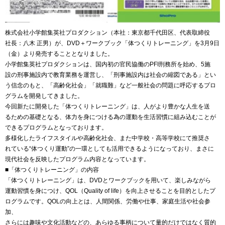
株式会社小学館集英社プロダクション（本社：東京都千代田区、代表取締役
社長：八木 正男）が、DVD＋ワークブック「体つくりトレーニング」を3月9日
（金）より発売することとなりました。
小学館集英社プロダクションは、国内初の官民協働のPFI刑務所を始め、5施
設の刑事施設内で教育業務を運営し、「刑事施設内は社会の縮図である」とい
う信念のもと、「高齢化社会」「就職難」など一般社会の問題に呼応するプロ
グラムを開発してきました。
今回新たに開発した「体つくりトレーニング」は、人がより豊かな人生を送
るための基礎となる、体力を身につける為の運動を生活習慣に組み込むことが
できるプログラムとなっております。
多様化したライフスタイルや高齢化社会、また中学校・高等学校にて推奨さ
れている“体つくり運動”の一環としても活用できるようになっており、まさに
現代社会を反映したプログラム内容となっています。
■「体つくりトレーニング」の内容
「体つくりトレーニング」は、DVDとワークブックを用いて、楽しみながら
運動習慣を身につけ、QOL（Quality of life）を向上させることを目的としたプ
ログラムです。QOLの向上とは、人間関係、労働や仕事、家庭生活や社会参
加、
さらには趣味や文化活動などの、あらゆる事柄について量的だけではなく質的