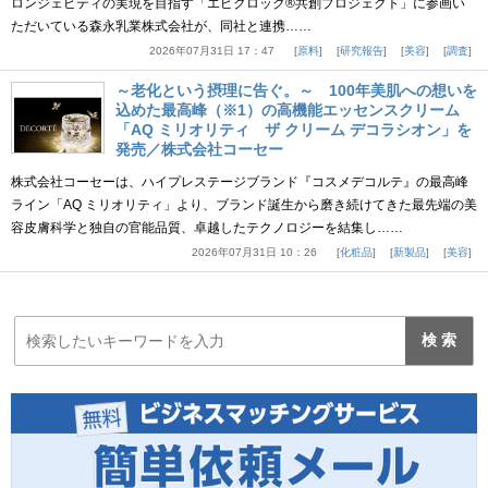
ロンジェビティの実現を目指す「エピクロック®共創プロジェクト」に参画い
ただいている森永乳業株式会社が、同社と連携……
2026年07月31日 17：47
原料
研究報告
美容
調査
～老化という摂理に告ぐ。～ 100年美肌への想いを
込めた最高峰（※1）の高機能エッセンスクリーム
「AQ ミリオリティ ザ クリーム デコラシオン」を
発売／株式会社コーセー
株式会社コーセーは、ハイプレステージブランド『コスメデコルテ』の最高峰
ライン「AQ ミリオリティ」より、ブランド誕生から磨き続けてきた最先端の美
容皮膚科学と独自の官能品質、卓越したテクノロジーを結集し……
2026年07月31日 10：26
化粧品
新製品
美容