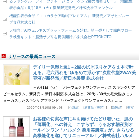
るファンケル「ディープチャージ コラーゲン 2種の葡萄ゼリー」（機能性
表示食品）8月18日（火）数量限定発売／株式会社ファンケル
機能性表示食品『ココカラケア睡眠プレミアム』 新発売／アサヒグルー
プ食品株式会社
犬猫向けAIウェルネスプラットフォームを始動。第一弾として腸内フロー
ラ検査キット・腸活サプリを提供開始／株式会社PETOKOTO
リリースの最新ニュース
デイリー保湿と週1～2回の拭き取りケアを１本で叶
える。毛穴汚れを“ゆるめて浮かす”次世代型2WAY美
容液が新発売／新日本製薬 株式会社
～9月1日（火）「パーフェクトワンフォーカス スキンクリア
ピールセラム」新発売～ 新日本製薬 株式会社は、20代～30代の毛穴悩みにフ
ォーカスしたスキンケアブランド『パーフェクトワンフォーカス』……
2026年08月10日 09：08
化粧品
新商品（美容）
新製品
美容
お客様の切実な声に耳を傾けてたどり着いた、肌の
「薄層化」への答え こすらず、うるおす朝夜別オ
ールインワン「ハルメク 薬用美肌液」が、さらなる
高機能化を遂げてリニューアル！／株式会社ハルメ