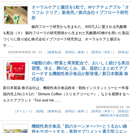
オーラルケアと腸活を1粒で。Wケアチュアブル「オ
ラフル クリア」新発売／株式会社イブフローラ研究
所
腸内フローラ研究から生まれた、400万人に愛される乳酸菌
を配合（※） 腸内フローラの研究開発から生まれた乳酸菌AD株®を用いた製品
づくりに取り組む株式会社イブフローラ研究所は、オーラルケアと腸活を
サ……
2026年08月06日 18：21
健康食品
新商品（健康）
新商品（美容）
新製品
4種類の赤い野菜と果実配合で、おいしく続ける美活
習慣。冷え、脚のむくみ、肌、脂肪にまとめてアプ
ローチする機能性表示食品が新登場／新日本製薬 株
式会社
新日本製薬 株式会社は、機能性表示食品粉末・顆粒インスタントコーヒー市場
国内売上No.1※1の「Slimore Coffee（スリモアコーヒー）」などを展開するヘ
ルスケアブランド『Fun and He……
2026年08月06日 18：00
ダイエット
健康
健康食品
新商品（健康）
新商品（美容）
新製品
機能性表示食品制度
機能性表示食品「肌のターンオーバーとうるおい維
持をサポートする」美容サプリメント還元型コエン