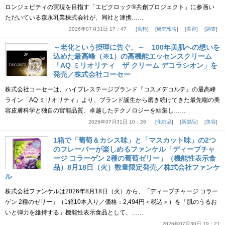
ロンジェビティの実現を目指す「エピクロック®共創プロジェクト」に参画い
ただいている森永乳業株式会社が、同社と連携……
2026年07月31日 17：47
原料
研究報告
美容
調査
～老化という摂理に告ぐ。～ 100年美肌への想いを
込めた最高峰（※1）の高機能エッセンスクリーム
「AQ ミリオリティ ザ クリーム デコラシオン」を
発売／株式会社コーセー
株式会社コーセーは、ハイプレステージブランド『コスメデコルテ』の最高峰
ライン「AQ ミリオリティ」より、ブランド誕生から磨き続けてきた最先端の美
容皮膚科学と独自の官能品質、卓越したテクノロジーを結集し……
2026年07月31日 10：26
化粧品
新製品
美容
1箱で「葡萄＆カシス味」と「マスカット味」の2つ
のフレーバーが楽しめるファンケル「ディープチャ
ージ コラーゲン 2種の葡萄ゼリー」（機能性表示食
品）8月18日（火）数量限定発売／株式会社ファンケ
ル
株式会社ファンケルは2026年8月18日（火）から、「ディープチャージ コラー
ゲン 2種のゼリー」（1箱10本入り／価格：2,494円＜税込＞）を「肌のうるお
いと弾力を維持する」機能性表示食品として、……
2026年07月30日 19：21