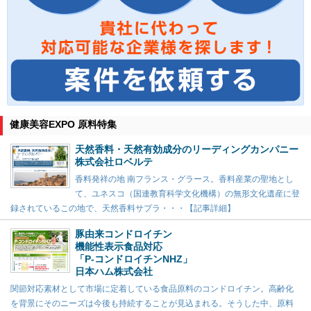
健康美容EXPO 原料特集
天然香料・天然有効成分のリーディングカンパニー
株式会社ロベルテ
香料発祥の地 南フランス・グラース。香料産業の聖地とし
て、ユネスコ（国連教育科学文化機構）の無形文化遺産に登
録されているこの地で、天然香料サプラ・・・【記事詳細】
豚由来コンドロイチン
機能性表示食品対応
「P-コンドロイチンNHZ」
日本ハム株式会社
関節対応素材として市場に定着している食品原料のコンドロイチン。高齢化
を背景にそのニーズは今後も持続することが見込まれる。そうした中、原料