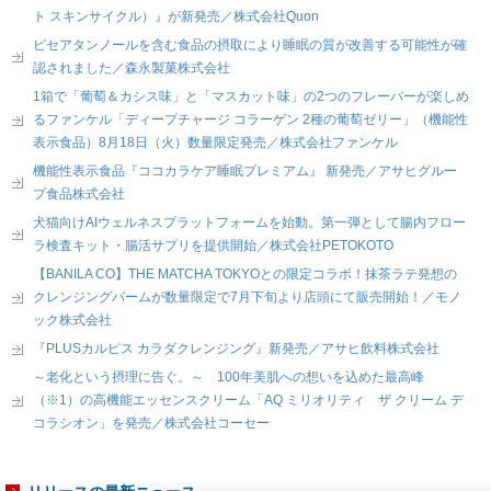
ト スキンサイクル）』が新発売／株式会社Quon
ピセアタンノールを含む食品の摂取により睡眠の質が改善する可能性が確
認されました／森永製菓株式会社
1箱で「葡萄＆カシス味」と「マスカット味」の2つのフレーバーが楽しめ
るファンケル「ディープチャージ コラーゲン 2種の葡萄ゼリー」（機能性
表示食品）8月18日（火）数量限定発売／株式会社ファンケル
機能性表示食品『ココカラケア睡眠プレミアム』 新発売／アサヒグルー
プ食品株式会社
犬猫向けAIウェルネスプラットフォームを始動。第一弾として腸内フロー
ラ検査キット・腸活サプリを提供開始／株式会社PETOKOTO
【BANILA CO】THE MATCHA TOKYOとの限定コラボ！抹茶ラテ発想の
クレンジングバームが数量限定で7月下旬より店頭にて販売開始！／モノ
ック株式会社
『PLUSカルピス カラダクレンジング』新発売／アサヒ飲料株式会社
～老化という摂理に告ぐ。～ 100年美肌への想いを込めた最高峰
（※1）の高機能エッセンスクリーム「AQ ミリオリティ ザ クリーム デ
コラシオン」を発売／株式会社コーセー