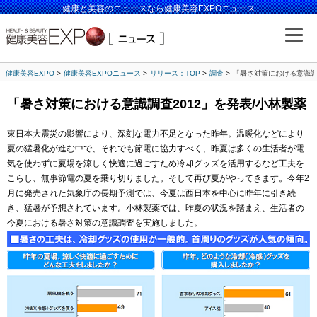
健康と美容のニュースなら健康美容EXPOニュース
健康美容EXPO
健康美容EXPOニュース
リリース：TOP
調査
「暑さ対策における意識調査
「暑さ対策における意識調査2012」を発表/小林製薬
東日本大震災の影響により、深刻な電力不足となった昨年。温暖化などにより
夏の猛暑化が進む中で、それでも節電に協力すべく、昨夏は多くの生活者が電
気を使わずに夏場を涼しく快適に過ごすため冷却グッズを活用するなど工夫を
こらし、無事節電の夏を乗り切りました。そして再び夏がやってきます。今年2
月に発売された気象庁の長期予測では、今夏は西日本を中心に昨年に引き続
き、猛暑が予想されています。小林製薬では、昨夏の状況を踏まえ、生活者の
今夏における暑さ対策の意識調査を実施しました。