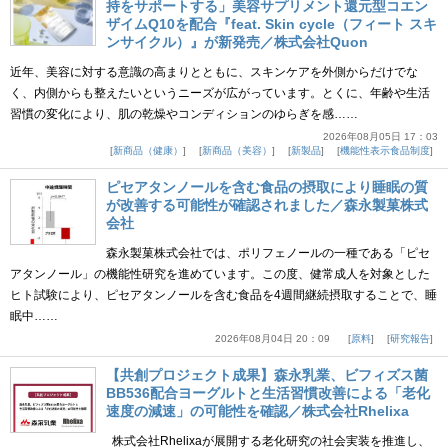
持をサポートする」美容サプリメント還元型コエン
ザイムQ10を配合『feat. Skin cycle（フィート スキ
ンサイクル）』が新発売／株式会社Quon
近年、美容に対する意識の高まりとともに、スキンケアを外側からだけでな
く、内側からも整えたいというニーズが広がっています。とくに、年齢や生活
習慣の変化により、肌の乾燥やコンディションのゆらぎを感……
2026年08月05日 17：03
新商品（健康）
新商品（美容）
新製品
機能性表示食品制度
ピセアタンノールを含む食品の摂取により睡眠の質
が改善する可能性が確認されました／森永製菓株式
会社
森永製菓株式会社では、ポリフェノールの一種である「ピセ
アタンノール」の機能性研究を進めています。この度、健常成人を対象とした
ヒト試験により、ピセアタンノールを含む食品を4週間継続摂取することで、睡
眠中……
2026年08月04日 20：09
原料
研究報告
【共創プロジェクト成果】森永乳業、ビフィズス菌
BB536配合ヨーグルトと生活習慣改善による「老化
速度の減速」の可能性を確認／株式会社Rhelixa
株式会社Rhelixaが展開する老化研究の社会実装を推進し、