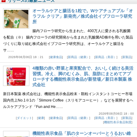
リリースの最新ニュース
オーラルケアと腸活を1粒で。Wケアチュアブル「オ
ラフル クリア」新発売／株式会社イブフローラ研究
所
腸内フローラ研究から生まれた、400万人に愛される乳酸菌
を配合（※） 腸内フローラの研究開発から生まれた乳酸菌AD株®を用いた製品
づくりに取り組む株式会社イブフローラ研究所は、オーラルケアと腸活を
サ……
2026年08月06日 18：21
健康食品
新商品（健康）
新商品（美容）
新製品
4種類の赤い野菜と果実配合で、おいしく続ける美活
習慣。冷え、脚のむくみ、肌、脂肪にまとめてアプ
ローチする機能性表示食品が新登場／新日本製薬 株
式会社
新日本製薬 株式会社は、機能性表示食品粉末・顆粒インスタントコーヒー市場
国内売上No.1※1の「Slimore Coffee（スリモアコーヒー）」などを展開するヘ
ルスケアブランド『Fun and He……
2026年08月06日 18：00
ダイエット
健康
健康食品
新商品（健康）
新商品（美容）
新製品
機能性表示食品制度
機能性表示食品「肌のターンオーバーとうるおい維