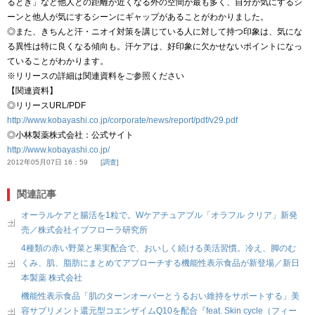
るとき」など他人との距離が近くなる外の空間が最も多く、自分が気にするシ
ーンと他人が気にするシーンにギャップがあることがわかりました。
◎また、きちんと汗・ニオイ対策を講じている人に対して持つ印象は、気にな
る異性は特に良くなる傾向も。汗ケアは、好印象に欠かせないポイントになっ
ていることがわかります。
※リリースの詳細は関連資料をご参照ください
【関連資料】
◎リリースURL/PDF
http://www.kobayashi.co.jp/corporate/news/report/pdf/v29.pdf
◎小林製薬株式会社：公式サイト
http://www.kobayashi.co.jp/
2012年05月07日 16：59
調査
関連記事
オーラルケアと腸活を1粒で。Wケアチュアブル「オラフル クリア」新発
売／株式会社イブフローラ研究所
4種類の赤い野菜と果実配合で、おいしく続ける美活習慣。冷え、脚のむ
くみ、肌、脂肪にまとめてアプローチする機能性表示食品が新登場／新日
本製薬 株式会社
機能性表示食品「肌のターンオーバーとうるおい維持をサポートする」美
容サプリメント還元型コエンザイムQ10を配合『feat. Skin cycle（フィー