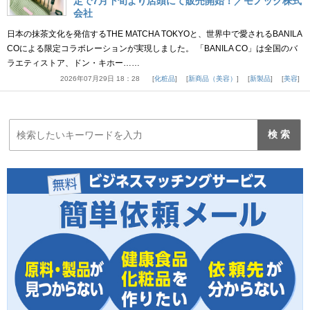
定で7月下旬より店頭にて販売開始！／モノック株式
会社
日本の抹茶文化を発信するTHE MATCHA TOKYOと、世界中で愛されるBANILA
COによる限定コラボレーションが実現しました。 「BANILA CO」は全国のバ
ラエティストア、ドン・キホー……
2026年07月29日 18：28
化粧品
新商品（美容）
新製品
美容