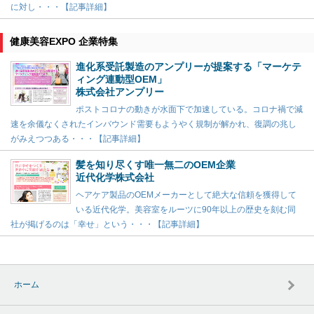
に対し・・・【記事詳細】
健康美容EXPO 企業特集
進化系受託製造のアンプリーが提案する「マーケテ
ィング連動型OEM」
株式会社アンプリー
ポストコロナの動きが水面下で加速している。コロナ禍で減
速を余儀なくされたインバウンド需要もようやく規制が解かれ、復調の兆し
がみえつつある・・・【記事詳細】
髪を知り尽くす唯一無二のOEM企業
近代化学株式会社
ヘアケア製品のOEMメーカーとして絶大な信頼を獲得して
いる近代化学。美容室をルーツに90年以上の歴史を刻む同
社が掲げるのは「幸せ」という・・・【記事詳細】
ホーム