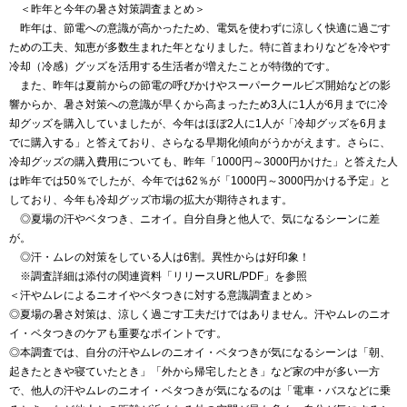
＜昨年と今年の暑さ対策調査まとめ＞
昨年は、節電への意識が高かったため、電気を使わずに涼しく快適に過ごす
ための工夫、知恵が多数生まれた年となりました。特に首まわりなどを冷やす
冷却（冷感）グッズを活用する生活者が増えたことが特徴的です。
また、昨年は夏前からの節電の呼びかけやスーパークールビズ開始などの影
響からか、暑さ対策への意識が早くから高まったため3人に1人が6月までに冷
却グッズを購入していましたが、今年はほぼ2人に1人が「冷却グッズを6月ま
でに購入する」と答えており、さらなる早期化傾向がうかがえます。さらに、
冷却グッズの購入費用についても、昨年「1000円～3000円かけた」と答えた人
は昨年では50％でしたが、今年では62％が「1000円～3000円かける予定」と
しており、今年も冷却グッズ市場の拡大が期待されます。
◎夏場の汗やベタつき、ニオイ。自分自身と他人で、気になるシーンに差
が。
◎汗・ムレの対策をしている人は6割。異性からは好印象！
※調査詳細は添付の関連資料「リリースURL/PDF」を参照
＜汗やムレによるニオイやベタつきに対する意識調査まとめ＞
◎夏場の暑さ対策は、涼しく過ごす工夫だけではありません。汗やムレのニオ
イ・ベタつきのケアも重要なポイントです。
◎本調査では、自分の汗やムレのニオイ・ベタつきが気になるシーンは「朝、
起きたときや寝ていたとき」「外から帰宅したとき」など家の中が多い一方
で、他人の汗やムレのニオイ・ベタつきが気になるのは「電車・バスなどに乗