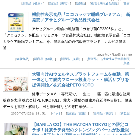
新商品（健康）
新商品（美容）
新製品
機能性表示食品制度
美容
機能性表示食品『ココカラケア睡眠プレミアム』 新
発売／アサヒグループ食品株式会社
アサヒグループ独自の乳酸菌「ガセリ菌CP2305株」と、
「クロセチン」を配合 アサヒグループ食品株式会社は、機能性表示食品『ココ
カラケア睡眠プレミアム』を、健康食品の通信販売ブランド「カルピス健康
通……
2026年07月30日 18：50
健康食品
新商品（健康）
新商品（美容）
新製品
機能性表示食品制度
美容
犬猫向けAIウェルネスプラットフォームを始動。第
一弾として腸内フローラ検査キット・腸活サプリを
提供開始／株式会社PETOKOTO
健康データ × AI + 専門家で、一生に、一匹一匹に最適な健康
提案を実現 株式会社PETOKOTOは、愛犬・愛猫の健康寿命延伸を目指し、健康
データを蓄積・解析し、AIと獣医師などの専門家が……
2026年07月29日 18：51
ペット
新商品（健康）
新商品（美容）
新製品
【BANILA CO】THE MATCHA TOKYOとの限定コ
ラボ！抹茶ラテ発想のクレンジングバームが数量限