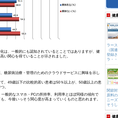
健
ラース
（国連
齢化は、一般的にも認知されているとことではありますが、健
登録さ
も高い関心を得ていることが示されました。
ラ・・
％が、糖尿病治療・管理のためのクラウドサービスに興味を示し
て、49歳以下の比較的若い患者は50％以上が、50歳以上の患
持つ。
関節対
、一般的なスマホ・PCの所持率、利用率とほぼ同様の傾向で
原料の
ても、今後いっそう関心度が高まっていくものと思われます。
ニーズ
そうし
）
健