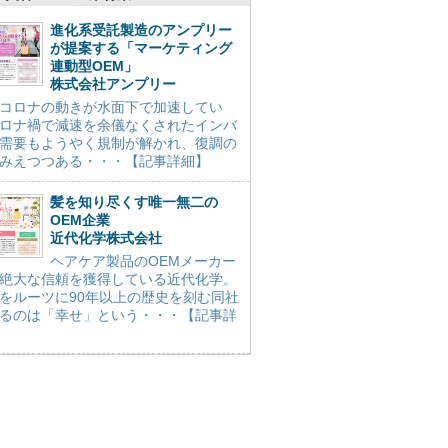
進化系受託製造のアンプリー
が提案する「マーケティング
連動型OEM」
株式会社アンプリー
コロナの動きが水面下で加速してい
ロナ禍で減速を余儀なくされたインバ
需要もようやく規制が解かれ、復調の
みえつつある・・・【記事詳細】
髪を知り尽くす唯一無二の
OEM企業
近代化学株式会社
ヘアケア製品のOEMメーカー
絶大な信頼を獲得している近代化学。
をルーツに90年以上の歴史を刻む同社
るのは「幸せ」という・・・【記事詳