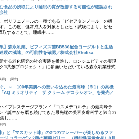
む食品の摂取により睡眠の質が改善する可能性が確認され
会社
、ポリフェノールの一種である「ピセアタンノール」の機
す。この度、健常成人を対象としたヒト試験により、ピセ
摂取することで、睡眠中……
果】森永乳業、ビフィズス菌BB536配合ヨーグルトと生活
度の減速」の可能性を確認／株式会社Rhelixa
aが展開する老化研究の社会実装を推進し、ロンジェビティの実現
ク®共創プロジェクト」に参画いただいている森永乳業株式
美容
調査
ぐ。～ 100年美肌への想いを込めた最高峰（※1）の高機
「AQ ミリオリティ ザ クリーム デコラシオン」を発売／
ハイプレステージブランド『コスメデコルテ』の最高峰ラ
ランド誕生から磨き続けてきた最先端の美容皮膚科学と独自の
集し……
美容
味」と「マスカット味」の2つのフレーバーが楽しめるファ
ージ コラーゲン 2種の葡萄ゼリー」（機能性表示食品）8月