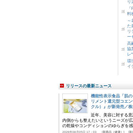
り
『
料
～
た
リ
ー
高
協
レ
環
イ
リリースの最新ニュース
機能性表示食品「肌の
リメント還元型コエンザイム
クル）』が新発売／株
近年、美容に対する意
内側からも整えたいというニーズが広
の乾燥やコンディションのゆらぎを感
2026年08月05日 17：03
新商品（健康）
新