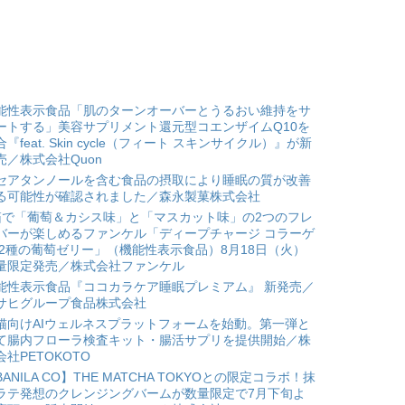
能性表示食品「肌のターンオーバーとうるおい維持をサ
ートする」美容サプリメント還元型コエンザイムQ10を
合『feat. Skin cycle（フィート スキンサイクル）』が新
売／株式会社Quon
セアタンノールを含む食品の摂取により睡眠の質が改善
る可能性が確認されました／森永製菓株式会社
箱で「葡萄＆カシス味」と「マスカット味」の2つのフレ
バーが楽しめるファンケル「ディープチャージ コラーゲ
 2種の葡萄ゼリー」（機能性表示食品）8月18日（火）
量限定発売／株式会社ファンケル
能性表示食品『ココカラケア睡眠プレミアム』 新発売／
サヒグループ食品株式会社
猫向けAIウェルネスプラットフォームを始動。第一弾と
て腸内フローラ検査キット・腸活サプリを提供開始／株
会社PETOKOTO
BANILA CO】THE MATCHA TOKYOとの限定コラボ！抹
ラテ発想のクレンジングバームが数量限定で7月下旬よ