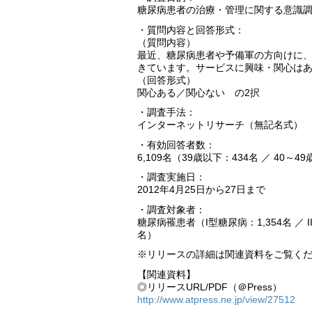
糖尿病患者の治療・管理に関する意識
・質問内容と回答形式：
（質問内容）
最近、糖尿病患者や予備軍の方向けに、
きています。サービスに興味・関心は
（回答形式）
関心ある／関心ない の2択
・調査手法：
インターネットリサーチ（無記名式）
・有効回答者数：
6,109名（39歳以下：434名 ／ 40～49歳
・調査実施日：
2012年4月25日から27日まで
・調査対象者：
糖尿病罹患者（I型糖尿病：1,354名 ／ I
名）
※リリースの詳細は関連資料をご覧く
【関連資料】
◎リリースURL/PDF（＠Press）
http://www.atpress.ne.jp/view/27512