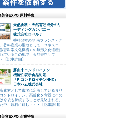
康美容EXPO 原料特集
天然香料・天然有効成分のリ
ーディングカンパニー
株式会社ロベルテ
香料発祥の地 南フランス・グ
。香料産業の聖地として、ユネスコ
教育科学文化機構）の無形文化遺産に
れているこの地で、天然香料サプ
・【記事詳細】
豚由来コンドロイチン
機能性表示食品対応
「P-コンドロイチンNHZ」
日本ハム株式会社
応素材として市場に定着している食品
コンドロイチン。高齢化を背景にその
は今後も持続することが見込まれる。
た中、原料に対し・・・【記事詳細】
康美容EXPO 企業特集