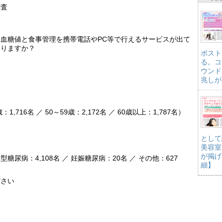
調査
血糖値と食事管理を携帯電話やPC等で行えるサービスが出て
ありますか？
ポスト
る。コ
ウンド
兆しが
：1,716名 ／ 50～59歳：2,172名 ／ 60歳以上：1,787名）
として
美容室
が掲げ
I型糖尿病：4,108名 ／ 妊娠糖尿病：20名 ／ その他：627
細】
ださい