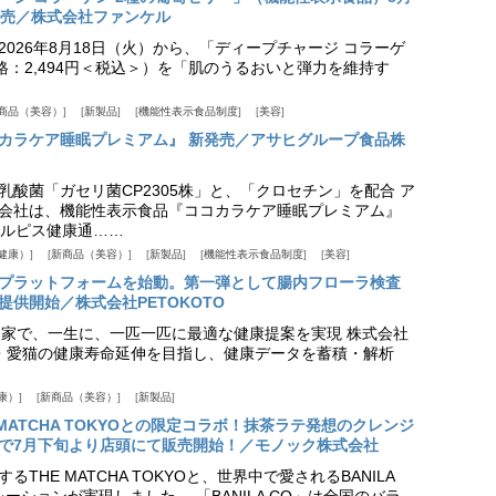
発売／株式会社ファンケル
026年8月18日（火）から、「ディープチャージ コラーゲ
価格：2,494円＜税込＞）を「肌のうるおいと弾力を維持す
商品（美容）
新製品
機能性表示食品制度
美容
カラケア睡眠プレミアム』 新発売／アサヒグループ食品株
乳酸菌「ガセリ菌CP2305株」と、「クロセチン」を配合 ア
会社は、機能性表示食品『ココカラケア睡眠プレミアム』
ルピス健康通……
健康）
新商品（美容）
新製品
機能性表示食品制度
美容
スプラットフォームを始動。第一弾として腸内フローラ検査
供開始／株式会社PETOKOTO
+ 専門家で、一生に、一匹一匹に最適な健康提案を実現 株式会社
愛犬・愛猫の健康寿命延伸を目指し、健康データを蓄積・解析
康）
新商品（美容）
新製品
HE MATCHA TOKYOとの限定コラボ！抹茶ラテ発想のクレンジ
で7月下旬より店頭にて販売開始！／モノック株式会社
THE MATCHA TOKYOと、世界中で愛されるBANILA
ーションが実現しました。 「BANILA CO」は全国のバラ