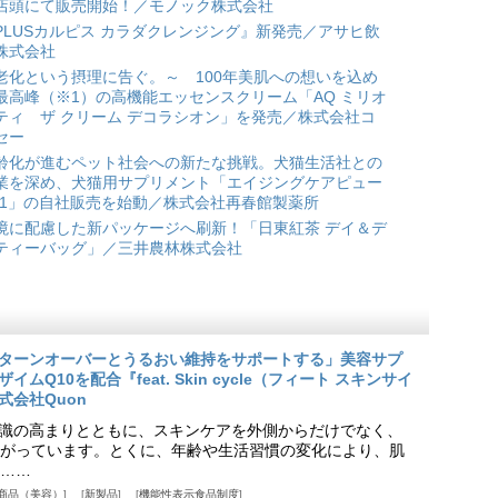
店頭にて販売開始！／モノック株式会社
PLUSカルピス カラダクレンジング』新発売／アサヒ飲
株式会社
老化という摂理に告ぐ。～ 100年美肌への想いを込め
最高峰（※1）の高機能エッセンスクリーム「AQ ミリオ
ティ ザ クリーム デコラシオン」を発売／株式会社コ
セー
齢化が進むペット社会への新たな挑戦。犬猫生活社との
業を深め、犬猫用サプリメント「エイジングケアピュー
*1」の自社販売を始動／株式会社再春館製薬所
境に配慮した新パッケージへ刷新！「日東紅茶 デイ＆デ
ティーバッグ」／三井農林株式会社
ターンオーバーとうるおい維持をサポートする」美容サプ
Q10を配合『feat. Skin cycle（フィート スキンサイ
式会社Quon
識の高まりとともに、スキンケアを外側からだけでなく、
がっています。とくに、年齢や生活習慣の変化により、肌
……
商品（美容）
新製品
機能性表示食品制度