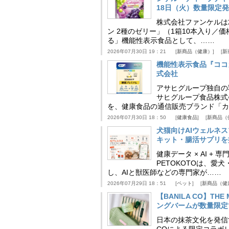
18日（火）数量限定
株式会社ファンケルは2
ン 2種のゼリー」（1箱10本入り／
る」機能性表示食品として、……
2026年07月30日 19：21
新商品（健康）
新
機能性表示食品『ココ
式会社
アサヒグループ独自の
サヒグループ食品株式
を、健康食品の通信販売ブランド「カ
2026年07月30日 18：50
健康食品
新商品（
犬猫向けAIウェルネ
キット・腸活サプリを提
健康データ × AI 
PETOKOTOは、
し、AIと獣医師などの専門家が……
2026年07月29日 18：51
ペット
新商品（健
【BANILA CO】T
ングバームが数量限定
日本の抹茶文化を発信する
COによる限定コラボレ