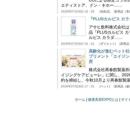
エティストア、ドン・キホー……
2026年07月29日 18：28
化粧品
新商品（美
『PLUSカルピス 
アサヒ飲料株式会社は
品『PLUSカルピス 
ルピス カラダ……
2026年07月29日 18：01
ダイエット
新商品
高齢化が進むペット社
プリメント「エイジン
所
株式会社再春館製薬所
イジングケアピューレ」に関し、202
約を締結し、今秋10月より再春館製
2026年07月28日 17：51
ペット
新商品（健
ホーム
健康美容EXPOとは
サイ