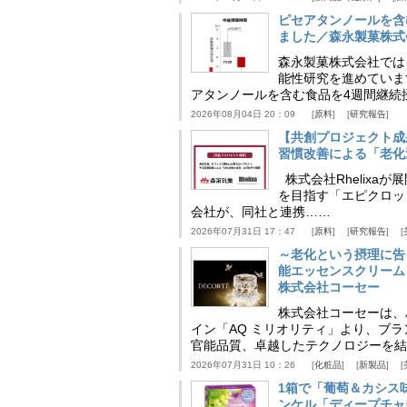
ピセアタンノールを含
ました／森永製菓株式
森永製菓株式会社では
能性研究を進めていま
アタンノールを含む食品を4週間継続
2026年08月04日 20：09
原料
研究報告
【共創プロジェクト成
習慣改善による「老化速
株式会社Rhelix
を目指す「エピクロッ
会社が、同社と連携……
2026年07月31日 17：47
原料
研究報告
～老化という摂理に告
能エッセンスクリーム
株式会社コーセー
株式会社コーセーは、
イン「AQ ミリオリティ」より、ブ
官能品質、卓越したテクノロジーを結
2026年07月31日 10：26
化粧品
新製品
1箱で「葡萄＆カシス
ンケル「ディープチャ