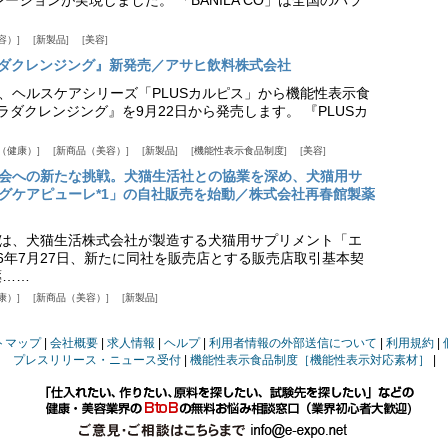
容）
新製品
美容
カラダクレンジング』新発売／アサヒ飲料株式会社
、ヘルスケアシリーズ「PLUSカルピス」から機能性表示食
カラダクレンジング』を9月22日から発売します。 『PLUSカ
（健康）
新商品（美容）
新製品
機能性表示食品制度
美容
会への新たな挑戦。犬猫生活社との協業を深め、犬猫用サ
グケアピューレ*1」の自社販売を始動／株式会社再春館製薬
は、犬猫生活株式会社が製造する犬猫用サプリメント「エ
6年7月27日、新たに同社を販売店とする販売店取引基本契
薬……
康）
新商品（美容）
新製品
トマップ
会社概要
求人情報
ヘルプ
利用者情報の外部送信について
利用規約
プレスリリース・ニュース受付
機能性表示食品制度［機能性表示対応素材］