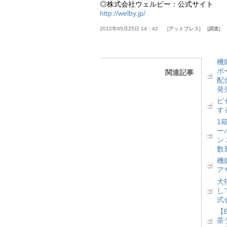
◎株式会社ウェルビー：公式サイト
http://welby.jp/
2012年05月25日 14：42
アットプレス
調査
機
ポ
関連記事
配
発
ピ
す
1
ー
ン
数
機
ア
犬
し
式
【
茶