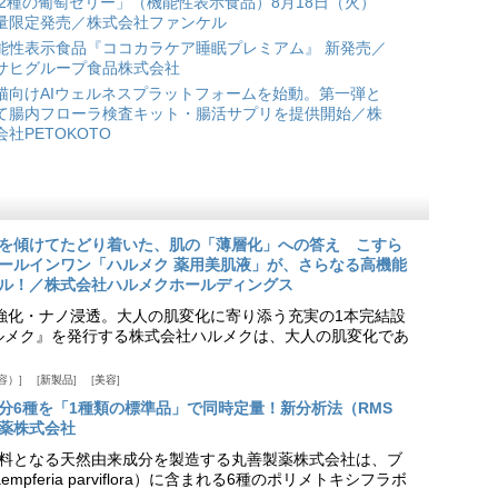
 2種の葡萄ゼリー」（機能性表示食品）8月18日（火）
量限定発売／株式会社ファンケル
能性表示食品『ココカラケア睡眠プレミアム』 新発売／
サヒグループ食品株式会社
猫向けAIウェルネスプラットフォームを始動。第一弾と
て腸内フローラ検査キット・腸活サプリを提供開始／株
会社PETOKOTO
を傾けてたどり着いた、肌の「薄層化」への答え こすら
ールインワン「ハルメク 薬用美肌液」が、さらなる高機能
ル！／株式会社ハルメクホールディングス
ア強化・ナノ浸透。大人の肌変化に寄り添う充実の1本完結設
『ハルメク』を発行する株式会社ハルメクは、大人の肌変化であ
容）
新製品
美容
分6種を「1種類の標準品」で同時定量！新分析法（RMS
薬株式会社
料となる天然由来成分を製造する丸善製薬株式会社は、ブ
pferia parviflora）に含まれる6種のポリメトキシフラボ