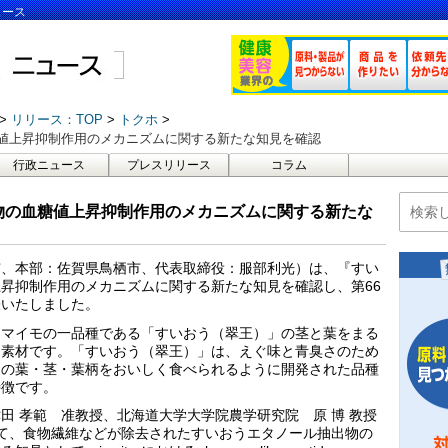
ュース
リリース：TOP
トクホ
値上昇抑制作用のメカニズムに関する新たな知見を確認
行政ニュース
プレスリリース
コラム
物の血糖値上昇抑制作用のメカニズムに関する新たな
市、本部：佐賀県鳥栖市、代表取締役：服部利光）は、『すい
昇抑制作用のメカニズムに関する新たな知見を確認し、第66
表いたしました。
ツマイモの一品種である「すいおう（翠王）」の茎と葉をまる
自素材です。「すいおう（翠王）」は、えぐ味と青臭さのため
モの葉・茎・葉柄をおいしく食べられるように開発された品種
特徴です。
田 孝範 准教授、北海道大学大学院農学研究院 原 博 教授
いて、食物繊維などが除去されたすいおうエタノール抽出物の