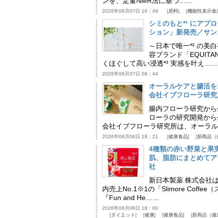
ンを、定量NMR法に基づ……
2026年08月07日 16：49
原料
機能性表示食
シミのもと*¹ にア
ション」新発売／サン
～日本で唯一*² の
容ブランド「EQUIT
くほぐして高い浸透*³ 実感を叶え……
2026年08月07日 09：44
オーラルケアと腸活を
会社イブフローラ研究
腸内フローラ研究から
ローラの研究開発から
会社イブフローラ研究所は、オーラル
2026年08月06日 18：21
健康食品
新商品（
4種類の赤い野菜と果
肌、脂肪にまとめてア
社
新日本製薬 株式会社
内売上No.1※1の「Slimore C
『Fun and He……
2026年08月06日 18：00
ダイエット
健康
健康食品
新商品（健