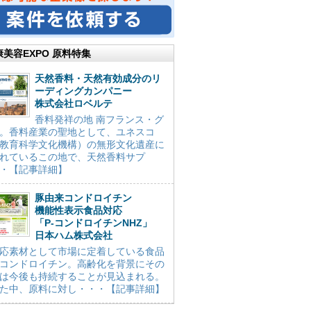
康美容EXPO 原料特集
天然香料・天然有効成分のリ
ーディングカンパニー
株式会社ロベルテ
香料発祥の地 南フランス・グ
。香料産業の聖地として、ユネスコ
教育科学文化機構）の無形文化遺産に
れているこの地で、天然香料サプ
・【記事詳細】
豚由来コンドロイチン
機能性表示食品対応
「P-コンドロイチンNHZ」
日本ハム株式会社
応素材として市場に定着している食品
コンドロイチン。高齢化を背景にその
は今後も持続することが見込まれる。
た中、原料に対し・・・【記事詳細】