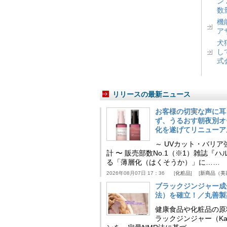
ン
数
機
ア
犬
し
式
リリースの最新ニュース
お客様の切実な声に耳
ず、うるおす朝夜別オ
化を遂げてリニューア
～ UVカット・バリ
計 〜 販売部数No.1（※1）雑誌
る「薄層化（はくそうか）」に……
2026年08月07日 17：36
化粧品
新商品（美
ブラックジンジャー成
法）を確立！／丸善製
健康食品や化粧品の原
ラックジンジャー（Kaem