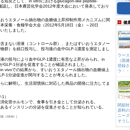
in vitroにおけるglucagon-like peptide-
を確認し、日本農芸化学会2012年度大会において発表しており
いおうエタノール抽出物の血糖値上昇抑制作用メカニズムに関
健
回日本栄養・食糧学会大会（2012年5月18日（金）～20日
表いたしました。
を含まない溶液（コントロール群）、またはすいおうエタノー
物群）を経口投与し、投与後の血中GLP-1濃度を測定しまし
ラース
の投与により血中GLP-1濃度に有意な上昇がみられ、in
（国連
物がGLP-1分泌を促進することが確認されました。
登録さ
回のin vivoでの結果から、すいおうエタノール抽出物の血糖値上
ラ・・
LP-1分泌促進が関与することが考えられました。
さらに解明し、生活習慣病に対応した商品の開発に注力してま
P-1）
る消化管ホルモンで、食事を引き金として分泌される。
関節対
であるインスリンの分泌を促進させることが知られている。
原料の
ニーズ
製造（OEM）
そうし