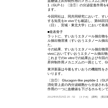
血糖値上昇抑制作用のメカニズムに関する知見として、
1（GLP-1）〔注①〕の分泌促進作用
ます。
今回同社は、同共同研究において、す
する知見をin vivoでも確認し、第66
（日）、宮城・東北大学）において発
■発表骨子
ラットに、すいおうエタノール抽出物
ル抽出物溶液（すいおうエタノール抽出
た。
その結果、すいおうエタノール抽出物溶液
vivoにおいてすいおうエタノール抽出
これまでのin vitroでの結果および今
昇抑制作用メカニズムの一因として、G
東洋新薬は今後もすいおうの機能性を
いります。
〔注①〕 Glucagon-like peptide-1（GL
消化管上皮の内分泌細胞から分泌され
作用の一つに血糖値を下げるホルモン
2012年05月25日 20：52
トクホ
原料
受託