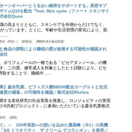
ターンオーバーとうるおい維持をサポートする」美容サプ
Q10を配合『feat. Skin cycle（フィート スキンサイ
式会社Quon
識の高まりとともに、スキンケアを外側からだけでなく、
がっています。とくに、年齢や生活習慣の変化により、肌
……
商品（美容）
新製品
機能性表示食品制度
む食品の摂取により睡眠の質が改善する可能性が確認され
会社
、ポリフェノールの一種である「ピセアタンノール」の機
す。この度、健常成人を対象としたヒト試験により、ピセ
摂取することで、睡眠中……
果】森永乳業、ビフィズス菌BB536配合ヨーグルトと生活
度の減速」の可能性を確認／株式会社Rhelixa
aが展開する老化研究の社会実装を推進し、ロンジェビティの実現
ク®共創プロジェクト」に参画いただいている森永乳業株式
美容
調査
ぐ。～ 100年美肌への想いを込めた最高峰（※1）の高機
「AQ ミリオリティ ザ クリーム デコラシオン」を発売／