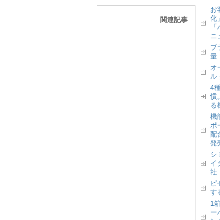
お
化
関連記事
「
ニ
ブ
量
オ
ル
4
慣
る
機
ポ
配
発
シ
イ
社
ピ
す
1
ー