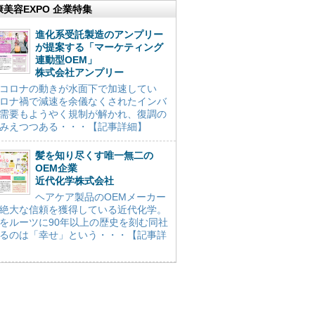
康美容EXPO 企業特集
進化系受託製造のアンプリー
が提案する「マーケティング
連動型OEM」
株式会社アンプリー
コロナの動きが水面下で加速してい
ロナ禍で減速を余儀なくされたインバ
需要もようやく規制が解かれ、復調の
みえつつある・・・【記事詳細】
髪を知り尽くす唯一無二の
OEM企業
近代化学株式会社
ヘアケア製品のOEMメーカー
絶大な信頼を獲得している近代化学。
をルーツに90年以上の歴史を刻む同社
るのは「幸せ」という・・・【記事詳