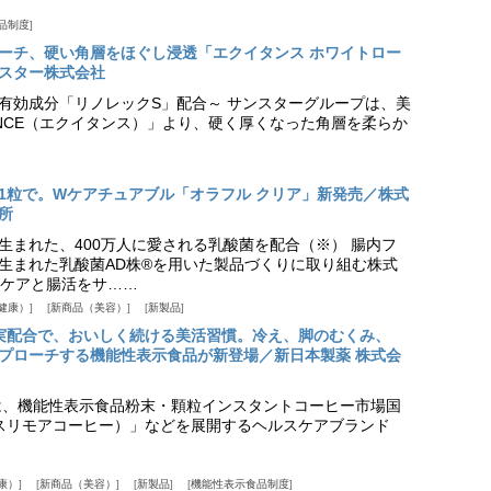
品制度
プローチ、硬い角層をほぐし浸透「エクイタンス ホワイトロー
スター株式会社
美白有効成分「リノレックS」配合～ サンスターグループは、美
ANCE（エクイタンス）」より、硬く厚くなった角層を柔らか
1粒で。Wケアチュアブル「オラフル クリア」新発売／株式
所
生まれた、400万人に愛される乳酸菌を配合（※） 腸内フ
生まれた乳酸菌AD株®を用いた製品づくりに取り組む株式
ケアと腸活をサ……
健康）
新商品（美容）
新製品
実配合で、おいしく続ける美活習慣。冷え、脚のむくみ、
プローチする機能性表示食品が新登場／新日本製薬 株式会
は、機能性表示食品粉末・顆粒インスタントコーヒー市場国
offee（スリモアコーヒー）」などを展開するヘルスケアブランド
康）
新商品（美容）
新製品
機能性表示食品制度