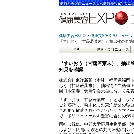
健康と美容のニュースなら健康美容EXPOニ
健康美容EXPO
健康美容EXPOニュース
『すいおう（甘藷若葉末）』抽出物の血糖
TOP
健康・美容ニュース
『すいおう（甘藷若葉末）』抽出
知見を確認
株式会社東洋新薬（本社：福岡県福岡
おう（甘藷若葉末）』抽出物の血糖値上
回日本栄養・食糧学会大会において発
『すいおう（甘藷若葉末）』とは、サ
ごと粉砕し、粉末化した東洋新薬の独
これまで敬遠されがちだったサツマイ
で、ポリフェノールを豊富に含むのが
同社は既に、中部大学応用生物学部 津
および比良 徹 助教との共同研究にお