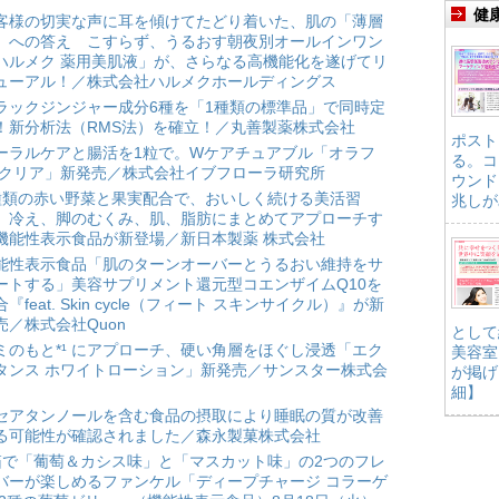
健
客様の切実な声に耳を傾けてたどり着いた、肌の「薄層
」への答え こすらず、うるおす朝夜別オールインワン
ハルメク 薬用美肌液」が、さらなる高機能化を遂げてリ
ューアル！／株式会社ハルメクホールディングス
ラックジンジャー成分6種を「1種類の標準品」で同時定
！新分析法（RMS法）を確立！／丸善製薬株式会社
ポスト
ーラルケアと腸活を1粒で。Wケアチュアブル「オラフ
る。コ
 クリア」新発売／株式会社イブフローラ研究所
ウンド
種類の赤い野菜と果実配合で、おいしく続ける美活習
兆しが
。冷え、脚のむくみ、肌、脂肪にまとめてアプローチす
機能性表示食品が新登場／新日本製薬 株式会社
能性表示食品「肌のターンオーバーとうるおい維持をサ
ートする」美容サプリメント還元型コエンザイムQ10を
合『feat. Skin cycle（フィート スキンサイクル）』が新
売／株式会社Quon
として
ミのもと*¹ にアプローチ、硬い角層をほぐし浸透「エク
美容室
タンス ホワイトローション」新発売／サンスター株式会
が掲げ
細】
セアタンノールを含む食品の摂取により睡眠の質が改善
る可能性が確認されました／森永製菓株式会社
箱で「葡萄＆カシス味」と「マスカット味」の2つのフレ
バーが楽しめるファンケル「ディープチャージ コラーゲ