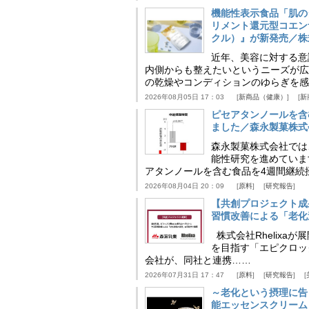
機能性表示食品「肌の
リメント還元型コエンザイム
クル）』が新発売／株
近年、美容に対する意
内側からも整えたいというニーズが広
の乾燥やコンディションのゆらぎを感
2026年08月05日 17：03
新商品（健康）
新
ピセアタンノールを含
ました／森永製菓株式
森永製菓株式会社では
能性研究を進めていま
アタンノールを含む食品を4週間継続
2026年08月04日 20：09
原料
研究報告
【共創プロジェクト成
習慣改善による「老化速
株式会社Rhelix
を目指す「エピクロッ
会社が、同社と連携……
2026年07月31日 17：47
原料
研究報告
～老化という摂理に告
能エッセンスクリーム