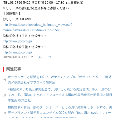
TEL:03-5796-5425 営業時間 10:00～17:30（土日祝休業）
※リリースの詳細は関連資料をご参照ください
【関連資料】
◎リリースURL/PDF
http://www.jtbcorp.jp/scripts_hd/image_view.asp?
menu=news&id=00001&news_no=1560
◎株式会社ＪＴＢ：公式サイト
http://www.jtbcorp.jp/
◎株式会社資生堂：公式サイト
http://www.jtbcorp.jp/
2012年06月14日 10：32
新サービス
関連記事
オーラルケアと腸活を1粒で。Wケアチュアブル「オラフル クリア」新発
売／株式会社イブフローラ研究所
4種類の赤い野菜と果実配合で、おいしく続ける美活習慣。冷え、脚のむ
くみ、肌、脂肪にまとめてアプローチする機能性表示食品が新登場／新日
本製薬 株式会社
機能性表示食品「肌のターンオーバーとうるおい維持をサポートする」美
容サプリメント還元型コエンザイムQ10を配合『feat. Skin cycle（フィー