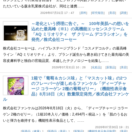
ロンジェビティの実現を目指す「エピクロック®共創プロジェクト」に参画い
ただいている森永乳業株式会社が、同社と連携……
2026年07月31日 17：47
原料
研究報告
美容
調査
～老化という摂理に告ぐ。～ 100年美肌への想いを
込めた最高峰（※1）の高機能エッセンスクリーム
「AQ ミリオリティ ザ クリーム デコラシオン」を
発売／株式会社コーセー
株式会社コーセーは、ハイプレステージブランド『コスメデコルテ』の最高峰
ライン「AQ ミリオリティ」より、ブランド誕生から磨き続けてきた最先端の美
容皮膚科学と独自の官能品質、卓越したテクノロジーを結集し……
2026年07月31日 10：26
化粧品
新製品
美容
1箱で「葡萄＆カシス味」と「マスカット味」の2つ
のフレーバーが楽しめるファンケル「ディープチャ
ージ コラーゲン 2種の葡萄ゼリー」（機能性表示食
品）8月18日（火）数量限定発売／株式会社ファンケ
ル
株式会社ファンケルは2026年8月18日（火）から、「ディープチャージ コラー
ゲン 2種のゼリー」（1箱10本入り／価格：2,494円＜税込＞）を「肌のうるお
いと弾力を維持する」機能性表示食品として、……
2026年07月30日 19：21
新商品（健康）
新商品（美容）
新製品
機能性表示食品制度
美容