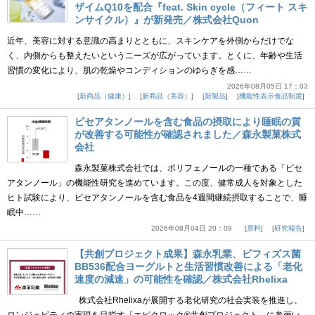
ザイムQ10を配合『feat. Skin cycle（フィート スキ
ンサイクル）』が新発売／株式会社Quon
近年、美容に対する意識の高まりとともに、スキンケアを外側からだけでな
く、内側からも整えたいというニーズが広がっています。とくに、年齢や生活
習慣の変化により、肌の乾燥やコンディションのゆらぎを感……
2026年08月05日 17：03
新商品（健康）
新商品（美容）
新製品
機能性表示食品制度
ピセアタンノールを含む食品の摂取により睡眠の質
が改善する可能性が確認されました／森永製菓株式
会社
森永製菓株式会社では、ポリフェノールの一種である「ピセ
アタンノール」の機能性研究を進めています。この度、健常成人を対象とした
ヒト試験により、ピセアタンノールを含む食品を4週間継続摂取することで、睡
眠中……
2026年08月04日 20：09
原料
研究報告
【共創プロジェクト成果】森永乳業、ビフィズス菌
BB536配合ヨーグルトと生活習慣改善による「老化
速度の減速」の可能性を確認／株式会社Rhelixa
株式会社Rhelixaが展開する老化研究の社会実装を推進し、