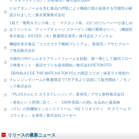
ト スキンサイクル）』が新発売／株式会社Quon
ピセアタンノールを含む食品の摂取により睡眠の質が改善する可能性が確
認されました／森永製菓株式会社
1箱で「葡萄＆カシス味」と「マスカット味」の2つのフレーバーが楽しめ
るファンケル「ディープチャージ コラーゲン 2種の葡萄ゼリー」（機能性
表示食品）8月18日（火）数量限定発売／株式会社ファンケル
機能性表示食品『ココカラケア睡眠プレミアム』 新発売／アサヒグルー
プ食品株式会社
犬猫向けAIウェルネスプラットフォームを始動。第一弾として腸内フロー
ラ検査キット・腸活サプリを提供開始／株式会社PETOKOTO
【BANILA CO】THE MATCHA TOKYOとの限定コラボ！抹茶ラテ発想の
クレンジングバームが数量限定で7月下旬より店頭にて販売開始！／モノ
ック株式会社
『PLUSカルピス カラダクレンジング』新発売／アサヒ飲料株式会社
～老化という摂理に告ぐ。～ 100年美肌への想いを込めた最高峰
（※1）の高機能エッセンスクリーム「AQ ミリオリティ ザ クリーム デ
コラシオン」を発売／株式会社コーセー
リリースの最新ニュース