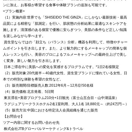
ンに加え、お客様が希望する食事や体験プランの追加も可能です。
<プラン概要>
（1）実施内容:世界でも「SHISEIDO THE GINZA」にしかない最新技術・最高
品質による精密な「肌測定」を行い、肌状態の分析結果に最適なスキンケアを
施します。清潔感のある個室で優雅に安らぎつつ、美肌の条件など正しい知識
を楽しみながら学べます。
資生堂ならではの「顔立ち（バランス）分析」機器を利用して、特徴やチャー
ムポイントを引き出します。また、より魅力的にするメーキャップの簡単な個
人レッスンも行い、美容のプロによるフルメーキャップへの最終仕上げで美し
く変身、新しい魅力を引き出します。
日本ご滞在中に美肌への変化を実感するプログラムです。*1日2名様限定
（2）販売対象:20代後半～40歳代女性、資生堂ブランドに憧れている女性、日
本での特別な体験を希望の女性など。
（3）販売期間/目標販売人数:2012年6月～12月/計50名様
（4）販売価格:北京発着、5日間
東京滞在+美容プログラム210分+1日観光（富士山五合目・山中湖温泉）
ラグジュアリークラスホテル2名1室利用、大人1名 18,880元～（約24万円～）
（5）販売方法:中国における特定法人会員組織を通じた販売
【お問合せ】
ツアー内容に関するお問い合わせ先
株式会社JTBグローバルマーケティング&トラベル