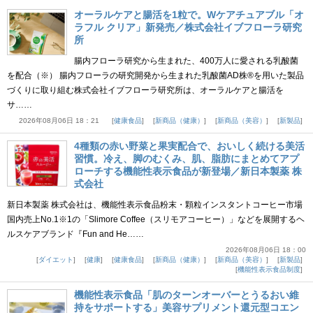
オーラルケアと腸活を1粒で。Wケアチュアブル「オ
ラフル クリア」新発売／株式会社イブフローラ研究
所
腸内フローラ研究から生まれた、400万人に愛される乳酸菌
を配合（※） 腸内フローラの研究開発から生まれた乳酸菌AD株®を用いた製品
づくりに取り組む株式会社イブフローラ研究所は、オーラルケアと腸活を
サ……
2026年08月06日 18：21
健康食品
新商品（健康）
新商品（美容）
新製品
4種類の赤い野菜と果実配合で、おいしく続ける美活
習慣。冷え、脚のむくみ、肌、脂肪にまとめてアプ
ローチする機能性表示食品が新登場／新日本製薬 株
式会社
新日本製薬 株式会社は、機能性表示食品粉末・顆粒インスタントコーヒー市場
国内売上No.1※1の「Slimore Coffee（スリモアコーヒー）」などを展開するヘ
ルスケアブランド『Fun and He……
2026年08月06日 18：00
ダイエット
健康
健康食品
新商品（健康）
新商品（美容）
新製品
機能性表示食品制度
機能性表示食品「肌のターンオーバーとうるおい維
持をサポートする」美容サプリメント還元型コエン