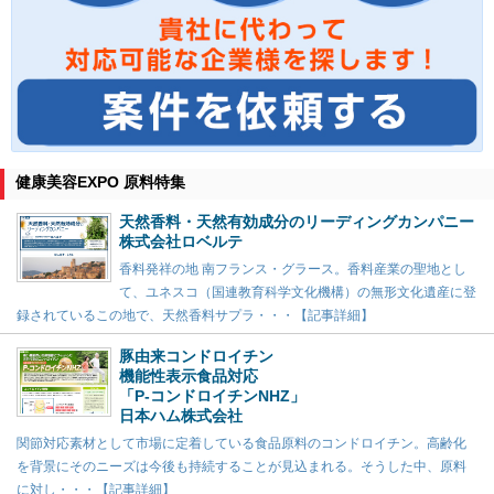
健康美容EXPO 原料特集
天然香料・天然有効成分のリーディングカンパニー
株式会社ロベルテ
香料発祥の地 南フランス・グラース。香料産業の聖地とし
て、ユネスコ（国連教育科学文化機構）の無形文化遺産に登
録されているこの地で、天然香料サプラ・・・【記事詳細】
豚由来コンドロイチン
機能性表示食品対応
「P-コンドロイチンNHZ」
日本ハム株式会社
関節対応素材として市場に定着している食品原料のコンドロイチン。高齢化
を背景にそのニーズは今後も持続することが見込まれる。そうした中、原料
に対し・・・【記事詳細】