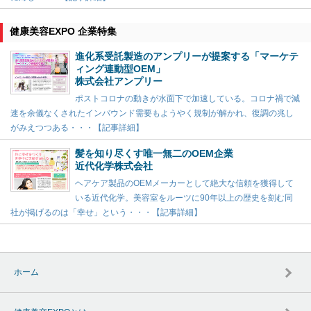
健康美容EXPO 企業特集
進化系受託製造のアンプリーが提案する「マーケテ
ィング連動型OEM」
株式会社アンプリー
ポストコロナの動きが水面下で加速している。コロナ禍で減
速を余儀なくされたインバウンド需要もようやく規制が解かれ、復調の兆し
がみえつつある・・・【記事詳細】
髪を知り尽くす唯一無二のOEM企業
近代化学株式会社
ヘアケア製品のOEMメーカーとして絶大な信頼を獲得して
いる近代化学。美容室をルーツに90年以上の歴史を刻む同
社が掲げるのは「幸せ」という・・・【記事詳細】
ホーム