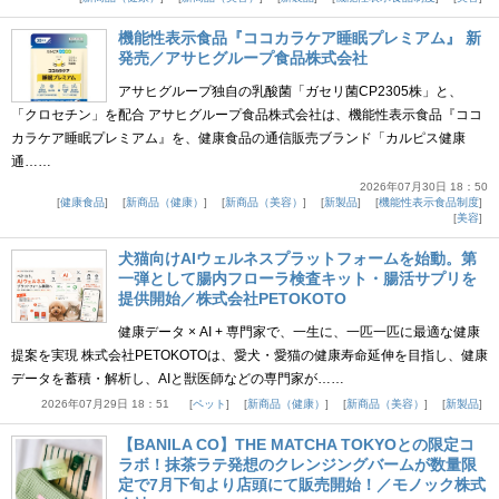
機能性表示食品『ココカラケア睡眠プレミアム』 新
発売／アサヒグループ食品株式会社
アサヒグループ独自の乳酸菌「ガセリ菌CP2305株」と、
「クロセチン」を配合 アサヒグループ食品株式会社は、機能性表示食品『ココ
カラケア睡眠プレミアム』を、健康食品の通信販売ブランド「カルピス健康
通……
2026年07月30日 18：50
健康食品
新商品（健康）
新商品（美容）
新製品
機能性表示食品制度
美容
犬猫向けAIウェルネスプラットフォームを始動。第
一弾として腸内フローラ検査キット・腸活サプリを
提供開始／株式会社PETOKOTO
健康データ × AI + 専門家で、一生に、一匹一匹に最適な健康
提案を実現 株式会社PETOKOTOは、愛犬・愛猫の健康寿命延伸を目指し、健康
データを蓄積・解析し、AIと獣医師などの専門家が……
2026年07月29日 18：51
ペット
新商品（健康）
新商品（美容）
新製品
【BANILA CO】THE MATCHA TOKYOとの限定コ
ラボ！抹茶ラテ発想のクレンジングバームが数量限
定で7月下旬より店頭にて販売開始！／モノック株式