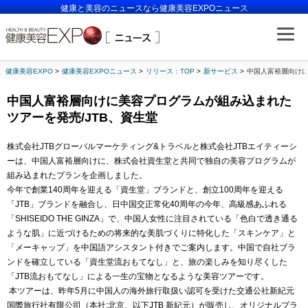
健康と美容のニュースなら健康美容EXPOニュース
健康美容EXPO
健康美容EXPOニュース
リリース：TOP
新サービス
中国人富裕層向けに
中国人富裕層向けに美容プログラムが組み込まれた
ツアーを発売/JTB、資生堂
株式会社JTBグローバルマーケティング&トラベルと株式会社JTBエイティーシ
ーは、中国人富裕層向けに、株式会社資生堂と共同で独自の美容プログラムが
組み込まれたプランを企画しました。
今年で創業140周年を迎える「資生堂」ブランドと、創立100周年を迎える
「JTB」ブランドを融合し、日中国交正常化40周年の今年、高級感あふれる
「SHISEIDO THE GINZA」で、中国人女性に注目されている「色白で透き通る
ような肌」に近づけるための将来的な美肌づくりに特化した「スキンケア」と
「メーキャップ」を中国語アシスタント付きでご案内します。中国で自社ブラ
ンドを確立している「資生堂流おもてなし」と、旅の楽しみを知り尽くした
「JTB流おもてなし」による一生の宝物となるような美容ツアーです。
本ツアーは、昨年5月に中国人の海外旅行取扱い認可を受けた交通公社新紀元
国際旅行社有限公司（本社:北京、以下JTB 新紀元）が販売し、オリジナルプラ