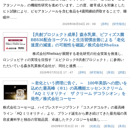
アタンノール」の機能性研究を進めています。この度、健常成人を対象とした
ヒト試験により、ピセアタンノールを含む食品を4週間継続摂取することで、睡
眠中……
2026年08月04日 20：09
原料
研究報告
【共創プロジェクト成果】森永乳業、ビフィズス菌
BB536配合ヨーグルトと生活習慣改善による「老化
速度の減速」の可能性を確認／株式会社Rhelixa
株式会社Rhelixaが展開する老化研究の社会実装を推進し、
ロンジェビティの実現を目指す「エピクロック®共創プロジェクト」に参画い
ただいている森永乳業株式会社が、同社と連携……
2026年07月31日 17：47
原料
研究報告
美容
調査
～老化という摂理に告ぐ。～ 100年美肌への想いを
込めた最高峰（※1）の高機能エッセンスクリーム
「AQ ミリオリティ ザ クリーム デコラシオン」を
発売／株式会社コーセー
株式会社コーセーは、ハイプレステージブランド『コスメデコルテ』の最高峰
ライン「AQ ミリオリティ」より、ブランド誕生から磨き続けてきた最先端の美
容皮膚科学と独自の官能品質、卓越したテクノロジーを結集し……
2026年07月31日 10：26
化粧品
新製品
美容