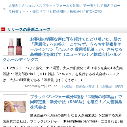
犬猫向けAIウェルネスプラットフォームを始動。第一弾として腸内フロー
ラ検査キット・腸活サプリを提供開始／株式会社PETOKOTO
リリースの最新ニュース
お客様の切実な声に耳を傾けてたどり着いた、肌の
「薄層化」への答え こすらず、うるおす朝夜別オ
ールインワン「ハルメク 薬用美肌液」が、さらなる
高機能化を遂げてリニューアル！／株式会社ハルメ
クホールディングス
～ UVカット・バリア強化・ナノ浸透。大人の肌変化に寄り添う充実の1本完結
設計 〜 販売部数No.1（※1）雑誌『ハルメク』を発行する株式会社ハルメク
は、大人の肌変化である「薄層化（はくそうか）」に……
2026年08月07日 17：36
化粧品
新商品（美容）
新製品
美容
ブラックジンジャー成分6種を「1種類の標準品」で
同時定量！新分析法（RMS法）を確立！／丸善製薬
株式会社
健康食品や化粧品の原料となる天然由来成分を製造する丸善
製薬株式会社は、ブラックジンジャー（Kaempferia parviflora）に含まれる6種