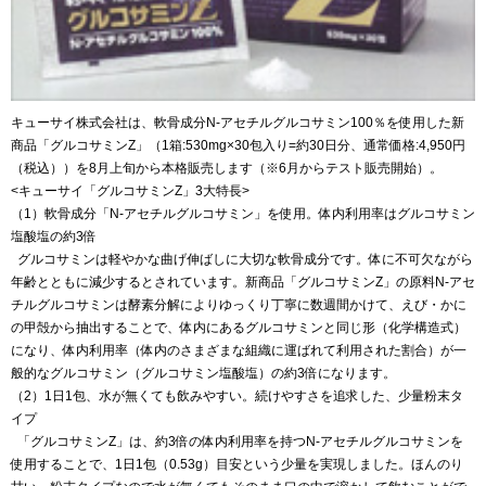
キューサイ株式会社は、軟骨成分N‐アセチルグルコサミン100％を使用した新
商品「グルコサミンZ」（1箱:530mg×30包入り=約30日分、通常価格:4,950円
（税込））を8月上旬から本格販売します（※6月からテスト販売開始）。
<キューサイ「グルコサミンZ」3大特長>
（1）軟骨成分「N‐アセチルグルコサミン」を使用。体内利用率はグルコサミン
塩酸塩の約3倍
グルコサミンは軽やかな曲げ伸ばしに大切な軟骨成分です。体に不可欠ながら
年齢とともに減少するとされています。新商品「グルコサミンZ」の原料N‐アセ
チルグルコサミンは酵素分解によりゆっくり丁寧に数週間かけて、えび・かに
の甲殻から抽出することで、体内にあるグルコサミンと同じ形（化学構造式）
になり、体内利用率（体内のさまざまな組織に運ばれて利用された割合）が一
般的なグルコサミン（グルコサミン塩酸塩）の約3倍になります。
（2）1日1包、水が無くても飲みやすい。続けやすさを追求した、少量粉末タ
イプ
「グルコサミンZ」は、約3倍の体内利用率を持つN-アセチルグルコサミンを
使用することで、1日1包（0.53g）目安という少量を実現しました。ほんのり