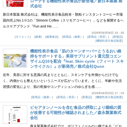
ローチする機能性表示食品が新登場／新日本製薬 株
式会社
新日本製薬 株式会社は、機能性表示食品粉末・顆粒インスタントコーヒー市場
国内売上No.1※1の「Slimore Coffee（スリモアコーヒー）」などを展開するヘ
ルスケアブランド『Fun and He……
2026年08月06日 18：00
ダイエット
健康
健康食品
新商品（健康）
新商品（美容）
新製品
機能性表示食品制度
機能性表示食品「肌のターンオーバーとうるおい維
持をサポートする」美容サプリメント還元型コエン
ザイムQ10を配合『feat. Skin cycle（フィート スキ
ンサイクル）』が新発売／株式会社Quon
近年、美容に対する意識の高まりとともに、スキンケアを外側からだけでな
く、内側からも整えたいというニーズが広がっています。とくに、年齢や生活
習慣の変化により、肌の乾燥やコンディションのゆらぎを感……
2026年08月05日 17：03
新商品（健康）
新商品（美容）
新製品
機能性表示食品制度
ピセアタンノールを含む食品の摂取により睡眠の質
が改善する可能性が確認されました／森永製菓株式
会社
森永製菓株式会社では、ポリフェノールの一種である「ピセ