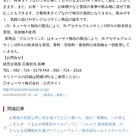
甘い、粉末タイプなので水が無くてもそのまま口の中で溶かして飲むことがで
きます。また、お茶・コーヒー・お味噌汁など普段の食事や飲み物に混ぜて飲
むこともできます。少量粉末タイプなので毎日の負担になりません。飲みやす
く、気軽に続けやすいグルコサミン商品の誕生です。
（3）キューサイ独自の製法により、N‐アセチルグルコサミン100％の粉末状を
実現。添加物不使用
新商品「グルコサミンZ」はキューサイ独自の製法により、N‐アセチルグルコ
サミン100％の粉末状を実現。香料・甘味料・着色料の添加物を一切使用して
いません。
【お問合せ】
経営企画室 広報担当 長﨑
TEL：092－724－0179 FAX：092－724－3316
※リリースの詳細は関連URLをご参照ください
◎キューサイ株式会社：公式サイト
http://corporate.kyusai.co.jp/
2012年08月03日 16：42
新商品（健康）
関連記事
お客様の切実な声に耳を傾けてたどり着いた、肌の「薄層化」への答え
こすらず、うるおす朝夜別オールインワン「ハルメク 薬用美肌液」が、
さらなる高機能化を遂げてリニューアル！／株式会社ハルメクホールディ