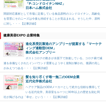
「P-コンドロイチンNHZ」
日本ハム株式会社
関節対応素材として市場に定着している食品原料のコンドロイチン。高齢化
を背景にそのニーズは今後も持続することが見込まれる。そうした中、原料
に対し・・・【記事詳細】
健康美容EXPO 企業特集
進化系受託製造のアンプリーが提案する「マーケテ
ィング連動型OEM」
株式会社アンプリー
ポストコロナの動きが水面下で加速している。コロナ禍で減
速を余儀なくされたインバウンド需要もようやく規制が解かれ、復調の兆し
がみえつつある・・・【記事詳細】
髪を知り尽くす唯一無二のOEM企業
近代化学株式会社
ヘアケア製品のOEMメーカーとして絶大な信頼を獲得して
いる近代化学。美容室をルーツに90年以上の歴史を刻む同
社が掲げるのは「幸せ」という・・・【記事詳細】