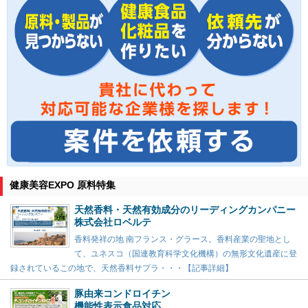
健康美容EXPO 原料特集
天然香料・天然有効成分のリーディングカンパニー
株式会社ロベルテ
香料発祥の地 南フランス・グラース。香料産業の聖地とし
て、ユネスコ（国連教育科学文化機構）の無形文化遺産に登
録されているこの地で、天然香料サプラ・・・【記事詳細】
豚由来コンドロイチン
機能性表示食品対応