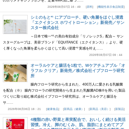
のポリメトキシフラボンを、定量NMR法に基づ……
2026年08月07日 16：49
原料
機能性表示食品制度
シミのもと*¹ にアプローチ、硬い角層をほぐし浸透
「エクイタンス ホワイトローション」新発売／サン
スター株式会社
～日本で唯一*² の美白有効成分「リノレックS」配合～ サン
スターグループは、美容ブランド「EQUITANCE（エクイタンス）」より、硬
く厚くなった角層を柔らかくほぐして高い浸透*³ 実感を叶え……
2026年08月07日 09：44
オーラルケアと腸活を1粒で。Wケアチュアブル「オ
ラフル クリア」新発売／株式会社イブフローラ研究
所
腸内フローラ研究から生まれた、400万人に愛される乳酸菌
を配合（※） 腸内フローラの研究開発から生まれた乳酸菌AD株®を用いた製品
づくりに取り組む株式会社イブフローラ研究所は、オーラルケアと腸活を
サ……
2026年08月06日 18：21
健康食品
新商品（健康）
新商品（美容）
新製品
4種類の赤い野菜と果実配合で、おいしく続ける美活
習慣。冷え、脚のむくみ、肌、脂肪にまとめてアプ