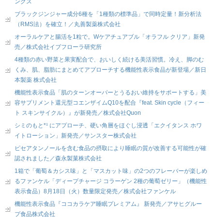
ングス
ブラックジンジャー成分6種を「1種類の標準品」で同時定量！新分析法
（RMS法）を確立！／丸善製薬株式会社
オーラルケアと腸活を1粒で。Wケアチュアブル「オラフル クリア」新発
売／株式会社イブフローラ研究所
4種類の赤い野菜と果実配合で、おいしく続ける美活習慣。冷え、脚のむ
くみ、肌、脂肪にまとめてアプローチする機能性表示食品が新登場／新日
本製薬 株式会社
機能性表示食品「肌のターンオーバーとうるおい維持をサポートする」美
容サプリメント還元型コエンザイムQ10を配合『feat. Skin cycle（フィー
ト スキンサイクル）』が新発売／株式会社Quon
シミのもと*¹ にアプローチ、硬い角層をほぐし浸透「エクイタンス ホワ
イトローション」新発売／サンスター株式会社
ピセアタンノールを含む食品の摂取により睡眠の質が改善する可能性が確
認されました／森永製菓株式会社
1箱で「葡萄＆カシス味」と「マスカット味」の2つのフレーバーが楽しめ
るファンケル「ディープチャージ コラーゲン 2種の葡萄ゼリー」（機能性
表示食品）8月18日（火）数量限定発売／株式会社ファンケル
機能性表示食品『ココカラケア睡眠プレミアム』 新発売／アサヒグルー
プ食品株式会社