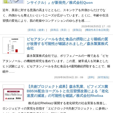
ンサイクル）』が新発売／株式会社Quon
近年、美容に対する意識の高まりとともに、スキンケアを外側からだけでな
く、内側からも整えたいというニーズが広がっています。とくに、年齢や生活
習慣の変化により、肌の乾燥やコンディションのゆらぎを感……
2026年08月05日 17：03
新商品（健康）
新商品（美容）
新製品
機能性表示食品制度
ピセアタンノールを含む食品の摂取により睡眠の質
が改善する可能性が確認されました／森永製菓株式
会社
森永製菓株式会社では、ポリフェノールの一種である「ピセ
アタンノール」の機能性研究を進めています。この度、健常成人を対象とした
ヒト試験により、ピセアタンノールを含む食品を4週間継続摂取することで、睡
眠中……
2026年08月04日 20：09
原料
研究報告
【共創プロジェクト成果】森永乳業、ビフィズス菌
BB536配合ヨーグルトと生活習慣改善による「老化
速度の減速」の可能性を確認／株式会社Rhelixa
株式会社Rhelixaが展開する老化研究の社会実装を推進し、
ロンジェビティの実現を目指す「エピクロック®共創プロジェクト」に参画い