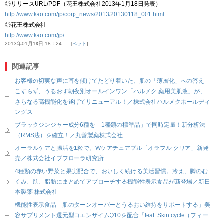
◎リリースURL/PDF（花王株式会社2013年1月18日発表）
http://www.kao.com/jp/corp_news/2013/20130118_001.html
◎花王株式会社
http://www.kao.com/jp/
2013年01月18日 18：24
ペット
関連記事
お客様の切実な声に耳を傾けてたどり着いた、肌の「薄層化」への答え
こすらず、うるおす朝夜別オールインワン「ハルメク 薬用美肌液」が、
さらなる高機能化を遂げてリニューアル！／株式会社ハルメクホールディ
ングス
ブラックジンジャー成分6種を「1種類の標準品」で同時定量！新分析法
（RMS法）を確立！／丸善製薬株式会社
オーラルケアと腸活を1粒で。Wケアチュアブル「オラフル クリア」新発
売／株式会社イブフローラ研究所
4種類の赤い野菜と果実配合で、おいしく続ける美活習慣。冷え、脚のむ
くみ、肌、脂肪にまとめてアプローチする機能性表示食品が新登場／新日
本製薬 株式会社
機能性表示食品「肌のターンオーバーとうるおい維持をサポートする」美
容サプリメント還元型コエンザイムQ10を配合『feat. Skin cycle（フィー