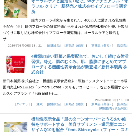
オーラルケアと腸活を1粒で。Wケアチュアブル「オ
ラフル クリア」新発売／株式会社イブフローラ研究
所
腸内フローラ研究から生まれた、400万人に愛される乳酸菌
を配合（※） 腸内フローラの研究開発から生まれた乳酸菌AD株®を用いた製品
づくりに取り組む株式会社イブフローラ研究所は、オーラルケアと腸活を
サ……
2026年08月06日 18：21
健康食品
新商品（健康）
新商品（美容）
新製品
4種類の赤い野菜と果実配合で、おいしく続ける美活
習慣。冷え、脚のむくみ、肌、脂肪にまとめてアプ
ローチする機能性表示食品が新登場／新日本製薬 株
式会社
新日本製薬 株式会社は、機能性表示食品粉末・顆粒インスタントコーヒー市場
国内売上No.1※1の「Slimore Coffee（スリモアコーヒー）」などを展開するヘ
ルスケアブランド『Fun and He……
2026年08月06日 18：00
ダイエット
健康
健康食品
新商品（健康）
新商品（美容）
新製品
機能性表示食品制度
機能性表示食品「肌のターンオーバーとうるおい維
持をサポートする」美容サプリメント還元型コエン
ザイムQ10を配合『feat. Skin cycle（フィート スキ