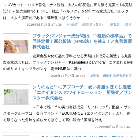
～ UVカット・バリア強化・ナノ浸透。大人の肌変化に寄り添う充実の1本完結
設計 〜 販売部数No.1（※1）雑誌『ハルメク』を発行する株式会社ハルメク
は、大人の肌変化である「薄層化（はくそうか）」に……
2026年08月07日 17：36
化粧品
新商品（美容）
新製品
美容
ブラックジンジャー成分6種を「1種類の標準品」で
同時定量！新分析法（RMS法）を確立！／丸善製薬
株式会社
健康食品や化粧品の原料となる天然由来成分を製造する丸善
製薬株式会社は、ブラックジンジャー（Kaempferia parviflora）に含まれる6種
のポリメトキシフラボンを、定量NMR法に基づ……
2026年08月07日 16：49
原料
機能性表示食品制度
シミのもと*¹ にアプローチ、硬い角層をほぐし浸透
「エクイタンス ホワイトローション」新発売／サン
スター株式会社
～日本で唯一*² の美白有効成分「リノレックS」配合～ サン
スターグループは、美容ブランド「EQUITANCE（エクイタンス）」より、硬
く厚くなった角層を柔らかくほぐして高い浸透*³ 実感を叶え……
2026年08月07日 09：44