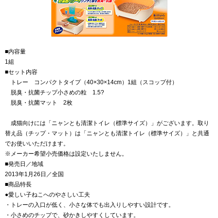
■内容量
1組
■セット内容
トレー コンパクトタイプ（40×30×14cm）1組（スコップ付）
脱臭・抗菌チップ小さめの粒 1.5?
脱臭・抗菌マット 2枚
成猫向けには「ニャンとも清潔トイレ（標準サイズ）」がございます。取り
替え品（チップ・マット）は「ニャンとも清潔トイレ（標準サイズ）」と共通
でお使いいただけます。
※メーカー希望小売価格は設定いたしません。
■発売日／地域
2013年1月26日／全国
■商品特長
●愛しい子ねこへのやさしい工夫
・トレーの入口が低く、小さな体でも出入りしやすい設計です。
・小さめのチップで、砂かきしやすくしています。