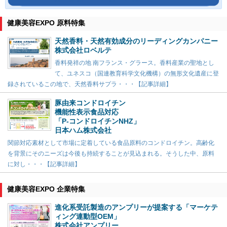
健康美容EXPO 原料特集
天然香料・天然有効成分のリーディングカンパニー
株式会社ロベルテ
香料発祥の地 南フランス・グラース。香料産業の聖地とし
て、ユネスコ（国連教育科学文化機構）の無形文化遺産に登
録されているこの地で、天然香料サプラ・・・【記事詳細】
豚由来コンドロイチン
機能性表示食品対応
「P-コンドロイチンNHZ」
日本ハム株式会社
関節対応素材として市場に定着している食品原料のコンドロイチン。高齢化
を背景にそのニーズは今後も持続することが見込まれる。そうした中、原料
に対し・・・【記事詳細】
健康美容EXPO 企業特集
進化系受託製造のアンプリーが提案する「マーケテ
ィング連動型OEM」
株式会社アンプリー