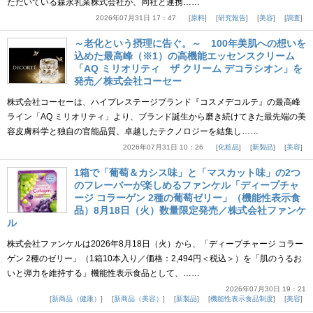
ただいている森永乳業株式会社が、同社と連携……
2026年07月31日 17：47
原料
研究報告
美容
調査
～老化という摂理に告ぐ。～ 100年美肌への想いを
込めた最高峰（※1）の高機能エッセンスクリーム
「AQ ミリオリティ ザ クリーム デコラシオン」を
発売／株式会社コーセー
株式会社コーセーは、ハイプレステージブランド『コスメデコルテ』の最高峰
ライン「AQ ミリオリティ」より、ブランド誕生から磨き続けてきた最先端の美
容皮膚科学と独自の官能品質、卓越したテクノロジーを結集し……
2026年07月31日 10：26
化粧品
新製品
美容
1箱で「葡萄＆カシス味」と「マスカット味」の2つ
のフレーバーが楽しめるファンケル「ディープチャ
ージ コラーゲン 2種の葡萄ゼリー」（機能性表示食
品）8月18日（火）数量限定発売／株式会社ファンケ
ル
株式会社ファンケルは2026年8月18日（火）から、「ディープチャージ コラー
ゲン 2種のゼリー」（1箱10本入り／価格：2,494円＜税込＞）を「肌のうるお
いと弾力を維持する」機能性表示食品として、……
2026年07月30日 19：21
新商品（健康）
新商品（美容）
新製品
機能性表示食品制度
美容