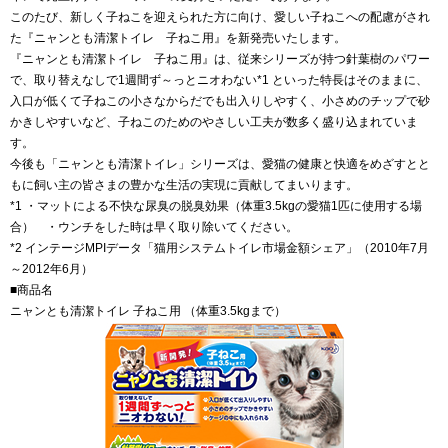
このたび、新しく子ねこを迎えられた方に向け、愛しい子ねこへの配慮がされ
た『ニャンとも清潔トイレ 子ねこ用』を新発売いたします。
『ニャンとも清潔トイレ 子ねこ用』は、従来シリーズが持つ針葉樹のパワー
で、取り替えなしで1週間ず～っとニオわない*1 といった特長はそのままに、
入口が低くて子ねこの小さなからだでも出入りしやすく、小さめのチップで砂
かきしやすいなど、子ねこのためのやさしい工夫が数多く盛り込まれていま
す。
今後も「ニャンとも清潔トイレ」シリーズは、愛猫の健康と快適をめざすとと
もに飼い主の皆さまの豊かな生活の実現に貢献してまいります。
*1 ・マットによる不快な尿臭の脱臭効果（体重3.5kgの愛猫1匹に使用する場
合） ・ウンチをした時は早く取り除いてください。
*2 インテージMPIデータ「猫用システムトイレ市場金額シェア」（2010年7月
～2012年6月）
■商品名
ニャンとも清潔トイレ 子ねこ用 （体重3.5kgまで）