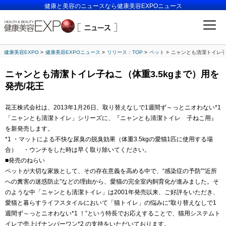
健康と美容のニュースなら健康美容EXPOニュース
健康美容EXPO
健康美容EXPOニュース
リリース：TOP
ペット
ニャンとも清潔トイレ子ね
ニャンとも清潔トイレ子ねこ（体重3.5kgまで）用を
発売/花王
花王株式会社は、2013年1月26日、取り替えなしで1週間ず～っとニオわない*1
「ニャンとも清潔トイレ」シリーズに、『ニャンとも清潔トイレ 子ねこ用』
を新発売します。
*1 ・マットによる不快な尿臭の脱臭効果（体重3.5kgの愛猫1匹に使用する場
合） ・ウンチをした時は早く取り除いてください。
■発売のねらい
ペットが大切な家族として、その存在意義を高める中で、“感染症の予防”“近所
への糞害の迷惑防止”などの理由から、愛猫の完全室内飼育化が進みました。そ
のような中「ニャンとも清潔トイレ」は2001年発売以来、ご好評をいただき、
愛猫と暮らすライフスタイルにおいて「猫トイレ」の悩みに“取り替えなしで1
週間ず～っとニオわない*1 ！”という特長でお応えすることで、猫用システムト
イレで売上げナンバーワン*2 の支持をいただいております。