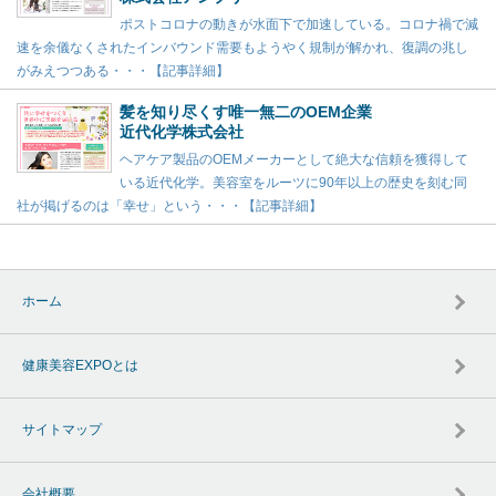
ポストコロナの動きが水面下で加速している。コロナ禍で減
速を余儀なくされたインバウンド需要もようやく規制が解かれ、復調の兆し
がみえつつある・・・【記事詳細】
髪を知り尽くす唯一無二のOEM企業
近代化学株式会社
ヘアケア製品のOEMメーカーとして絶大な信頼を獲得して
いる近代化学。美容室をルーツに90年以上の歴史を刻む同
社が掲げるのは「幸せ」という・・・【記事詳細】
ホーム
健康美容EXPOとは
サイトマップ
会社概要