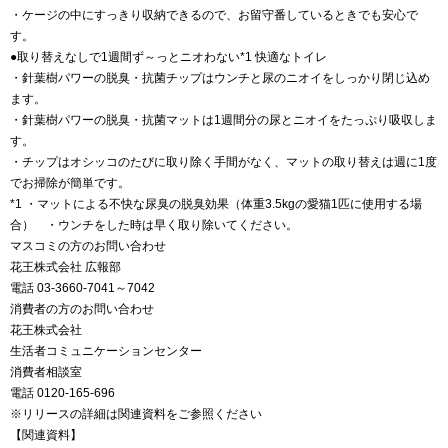
・ケージの中にすっきり収納できるので、お留守番しているときでも安心で
す。
●取り替えなしで1週間ず～っとニオわない*1 快適なトイレ
・針葉樹パワーの脱臭・抗菌チップはウンチと尿のニオイをしっかり閉じ込め
ます。
・針葉樹パワーの脱臭・抗菌マットは1週間分の尿とニオイをたっぷり吸収しま
す。
・チップはオシッコのたびに取り除く手間がなく、マットの取り替えは週に1度
でお掃除が簡単です。
*1 ・マットによる不快な尿臭の脱臭効果（体重3.5kgの愛猫1匹に使用する場
合） ・ウンチをした時は早く取り除いてください。
マスコミの方のお問い合わせ
花王株式会社 広報部
電話 03-3660-7041～7042
消費者の方のお問い合わせ
花王株式会社
生活者コミュニケーションセンター
消費者相談室
電話 0120-165-696
※リリースの詳細は関連資料をご参照ください
【関連資料】