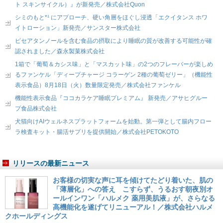
ト スキンサイクル）』が新発売／株式会社Quon
シミのもと*¹ にアプローチ、硬い角層をほぐし浸透「エクイタンス ホワ
イトローション」新発売／サンスター株式会社
ピセアタンノールを含む食品の摂取により睡眠の質が改善する可能性が確
認されました／森永製菓株式会社
1箱で「葡萄＆カシス味」と「マスカット味」の2つのフレーバーが楽しめ
るファンケル「ディープチャージ コラーゲン 2種の葡萄ゼリー」（機能性
表示食品）8月18日（火）数量限定発売／株式会社ファンケル
機能性表示食品『ココカラケア睡眠プレミアム』 新発売／アサヒグルー
プ食品株式会社
犬猫向けAIウェルネスプラットフォームを始動。第一弾として腸内フロー
ラ検査キット・腸活サプリを提供開始／株式会社PETOKOTO
リリースの最新ニュース
お客様の切実な声に耳を傾けてたどり着いた、肌の
「薄層化」への答え こすらず、うるおす朝夜別オ
ールインワン「ハルメク 薬用美肌液」が、さらなる
高機能化を遂げてリニューアル！／株式会社ハルメ
クホールディングス