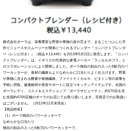
株式会社ポーラは、栄養豊富な野菜や果物の皮や芯まで、まるごとつぶした手
作りジュースやスムージーが簡単につくれるブレンダー『コンパクトブレンダ
ー（レシピ付き）』（税込￥13,440）を2013年5月2日に発売します。『コンパ
クトブレンダー』は、イギリスの代表的な家電メーカー「ラッセルホブス」と
のコラボレーションにより開発しました。ポーラ独自の刻みの入った6枚刃のパ
ワーカッターが、食材の繊維もよりなめらかに口当たりよく仕上げます。野菜
や果物に含まれる酵素や食物繊維、ファイトケミカル※、ビタミン等の栄養を
手軽に摂取。健康維持や美容サポートに役立つキッチンアイテムです。全国の
ポーラレディ、コスメ＆エステショップ「ポーラザビューティ」約570店を含
む全国約4700店舗のポーラのお店にてお取り扱いします。百貨店でのお取扱い
はございません。（2012年12月末現在）
【商品特長】
（1）ポーラ独自のパワーカッターで
なめらかな口当たり
独自の刻みの入った6枚刃のパワーカッターで、