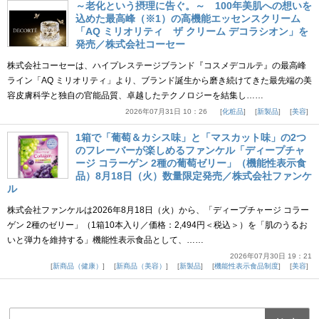
～老化という摂理に告ぐ。～ 100年美肌への想いを
込めた最高峰（※1）の高機能エッセンスクリーム
「AQ ミリオリティ ザ クリーム デコラシオン」を
発売／株式会社コーセー
株式会社コーセーは、ハイプレステージブランド『コスメデコルテ』の最高峰
ライン「AQ ミリオリティ」より、ブランド誕生から磨き続けてきた最先端の美
容皮膚科学と独自の官能品質、卓越したテクノロジーを結集し……
2026年07月31日 10：26
化粧品
新製品
美容
1箱で「葡萄＆カシス味」と「マスカット味」の2つ
のフレーバーが楽しめるファンケル「ディープチャ
ージ コラーゲン 2種の葡萄ゼリー」（機能性表示食
品）8月18日（火）数量限定発売／株式会社ファンケ
ル
株式会社ファンケルは2026年8月18日（火）から、「ディープチャージ コラー
ゲン 2種のゼリー」（1箱10本入り／価格：2,494円＜税込＞）を「肌のうるお
いと弾力を維持する」機能性表示食品として、……
2026年07月30日 19：21
新商品（健康）
新商品（美容）
新製品
機能性表示食品制度
美容