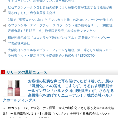
イトローション」新発売／サンスター株式会社
ピセアタンノールを含む食品の摂取により睡眠の質が改善する可能性が確
認されました／森永製菓株式会社
1箱で「葡萄＆カシス味」と「マスカット味」の2つのフレーバーが楽しめ
るファンケル「ディープチャージ コラーゲン 2種の葡萄ゼリー」（機能性
表示食品）8月18日（火）数量限定発売／株式会社ファンケル
機能性表示食品『ココカラケア睡眠プレミアム』 新発売／アサヒグルー
プ食品株式会社
犬猫向けAIウェルネスプラットフォームを始動。第一弾として腸内フロー
ラ検査キット・腸活サプリを提供開始／株式会社PETOKOTO
リリースの最新ニュース
お客様の切実な声に耳を傾けてたどり着いた、肌の
「薄層化」への答え こすらず、うるおす朝夜別オ
ールインワン「ハルメク 薬用美肌液」が、さらなる
高機能化を遂げてリニューアル！／株式会社ハルメ
クホールディングス
～ UVカット・バリア強化・ナノ浸透。大人の肌変化に寄り添う充実の1本完結
設計 〜 販売部数No.1（※1）雑誌『ハルメク』を発行する株式会社ハルメク