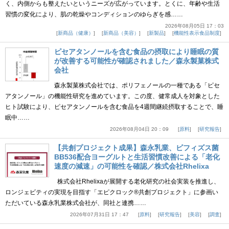
く、内側からも整えたいというニーズが広がっています。とくに、年齢や生活
習慣の変化により、肌の乾燥やコンディションのゆらぎを感……
2026年08月05日 17：03
新商品（健康）
新商品（美容）
新製品
機能性表示食品制度
ピセアタンノールを含む食品の摂取により睡眠の質
が改善する可能性が確認されました／森永製菓株式
会社
森永製菓株式会社では、ポリフェノールの一種である「ピセ
アタンノール」の機能性研究を進めています。この度、健常成人を対象とした
ヒト試験により、ピセアタンノールを含む食品を4週間継続摂取することで、睡
眠中……
2026年08月04日 20：09
原料
研究報告
【共創プロジェクト成果】森永乳業、ビフィズス菌
BB536配合ヨーグルトと生活習慣改善による「老化
速度の減速」の可能性を確認／株式会社Rhelixa
株式会社Rhelixaが展開する老化研究の社会実装を推進し、
ロンジェビティの実現を目指す「エピクロック®共創プロジェクト」に参画い
ただいている森永乳業株式会社が、同社と連携……
2026年07月31日 17：47
原料
研究報告
美容
調査