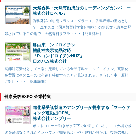
天然香料・天然有効成分のリーディングカンパニー
株式会社ロベルテ
香料発祥の地 南フランス・グラース。香料産業の聖地とし
て、ユネスコ（国連教育科学文化機構）の無形文化遺産に登
録されているこの地で、天然香料サプラ・・・【記事詳細】
豚由来コンドロイチン
機能性表示食品対応
「P-コンドロイチンNHZ」
日本ハム株式会社
関節対応素材として市場に定着している食品原料のコンドロイチン。高齢化
を背景にそのニーズは今後も持続することが見込まれる。そうした中、原料
に対し・・・【記事詳細】
健康美容EXPO 企業特集
進化系受託製造のアンプリーが提案する「マーケテ
ィング連動型OEM」
株式会社アンプリー
ポストコロナの動きが水面下で加速している。コロナ禍で減
速を余儀なくされたインバウンド需要もようやく規制が解かれ、復調の兆し