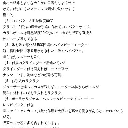
食材の繊維もよりなめらかに口当たりよく仕上
がる。錆びにくいステンレス素材で洗いやすく
衛生的。
（2）コンパクト＆耐熱温度80℃
グラス1～3杯分の適量が手軽に作れるコンパクトサイズ。
ガラスボトルは耐熱温度80℃なので、ゆでた野菜を直接入
れてスープ等もできる。
（3）氷も砕く毎分23,500回転のハイスピードモーター
短い粉砕時間で家庭用氷もきれいに砕くハイパワー。
凍らせたフルーツもOK。
（4）付属のグラインダーで用途いろいろ
グラインダーに付け替えればコーヒー豆や
ナッツ、ごま、乾物などの粉砕も可能。
（5）お手入れラクラク
ジューサーと違ってカスが残らず、モーター本体からボトルが
簡単に外れるのでお手入れもラクラク。
（6）ポーラオリジナル「ヘルシー＆ビューティスムージー
レシピブック」付き
※ファイトケミカル：抗酸化作用や免疫力を高める働きがあるといわれている
成分。
野菜の皮や芯に多く含まれています。