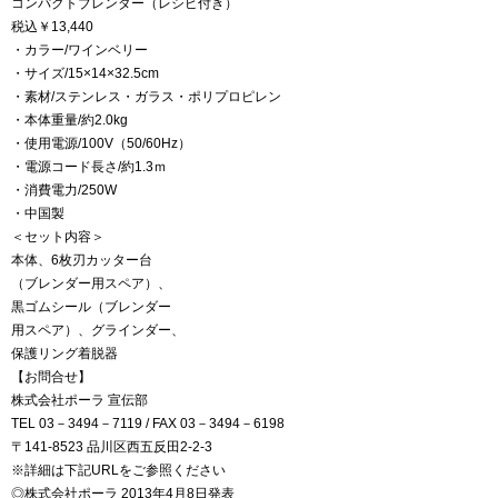
コンパクトブレンダー（レシピ付き）
税込￥13,440
・カラー/ワインベリー
・サイズ/15×14×32.5cm
・素材/ステンレス・ガラス・ポリプロピレン
・本体重量/約2.0kg
・使用電源/100V（50/60Hz）
・電源コード長さ/約1.3ｍ
・消費電力/250W
・中国製
＜セット内容＞
本体、6枚刃カッター台
（ブレンダー用スペア）、
黒ゴムシール（ブレンダー
用スペア）、グラインダー、
保護リング着脱器
【お問合せ】
株式会社ポーラ 宣伝部
TEL 03－3494－7119 / FAX 03－3494－6198
〒141-8523 品川区西五反田2-2-3
※詳細は下記URLをご参照ください
◎株式会社ポーラ 2013年4月8日発表