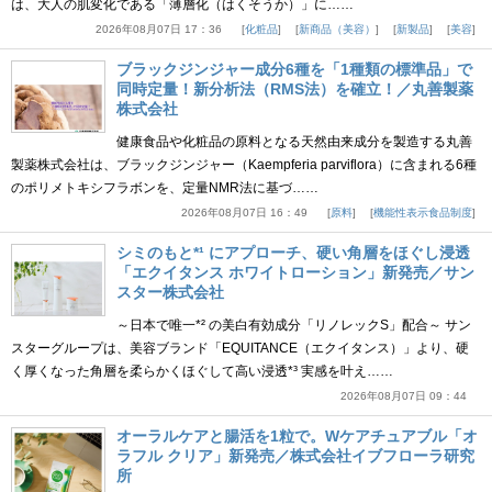
は、大人の肌変化である「薄層化（はくそうか）」に……
2026年08月07日 17：36
化粧品
新商品（美容）
新製品
美容
ブラックジンジャー成分6種を「1種類の標準品」で
同時定量！新分析法（RMS法）を確立！／丸善製薬
株式会社
健康食品や化粧品の原料となる天然由来成分を製造する丸善
製薬株式会社は、ブラックジンジャー（Kaempferia parviflora）に含まれる6種
のポリメトキシフラボンを、定量NMR法に基づ……
2026年08月07日 16：49
原料
機能性表示食品制度
シミのもと*¹ にアプローチ、硬い角層をほぐし浸透
「エクイタンス ホワイトローション」新発売／サン
スター株式会社
～日本で唯一*² の美白有効成分「リノレックS」配合～ サン
スターグループは、美容ブランド「EQUITANCE（エクイタンス）」より、硬
く厚くなった角層を柔らかくほぐして高い浸透*³ 実感を叶え……
2026年08月07日 09：44
オーラルケアと腸活を1粒で。Wケアチュアブル「オ
ラフル クリア」新発売／株式会社イブフローラ研究
所