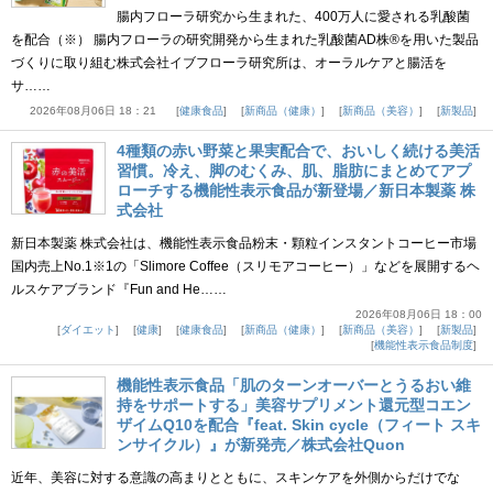
腸内フローラ研究から生まれた、400万人に愛される乳酸菌
を配合（※） 腸内フローラの研究開発から生まれた乳酸菌AD株®を用いた製品
づくりに取り組む株式会社イブフローラ研究所は、オーラルケアと腸活を
サ……
2026年08月06日 18：21
健康食品
新商品（健康）
新商品（美容）
新製品
4種類の赤い野菜と果実配合で、おいしく続ける美活
習慣。冷え、脚のむくみ、肌、脂肪にまとめてアプ
ローチする機能性表示食品が新登場／新日本製薬 株
式会社
新日本製薬 株式会社は、機能性表示食品粉末・顆粒インスタントコーヒー市場
国内売上No.1※1の「Slimore Coffee（スリモアコーヒー）」などを展開するヘ
ルスケアブランド『Fun and He……
2026年08月06日 18：00
ダイエット
健康
健康食品
新商品（健康）
新商品（美容）
新製品
機能性表示食品制度
機能性表示食品「肌のターンオーバーとうるおい維
持をサポートする」美容サプリメント還元型コエン
ザイムQ10を配合『feat. Skin cycle（フィート スキ
ンサイクル）』が新発売／株式会社Quon
近年、美容に対する意識の高まりとともに、スキンケアを外側からだけでな