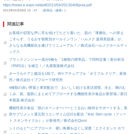
https://news.e-expo.net/pdf/2013/04/20130408pola.pdf
2013年04月08日 15：07
新商品（健康）
関連記事
お客様の切実な声に耳を傾けてたどり着いた、肌の「薄層化」への答え
こすらず、うるおす朝夜別オールインワン「ハルメク 薬用美肌液」が、
さらなる高機能化を遂げてリニューアル！／株式会社ハルメクホールディ
ングス
ブラックジンジャー成分6種を「1種類の標準品」で同時定量！新分析法
（RMS法）を確立！／丸善製薬株式会社
オーラルケアと腸活を1粒で。Wケアチュアブル「オラフル クリア」新発
売／株式会社イブフローラ研究所
4種類の赤い野菜と果実配合で、おいしく続ける美活習慣。冷え、脚のむ
くみ、肌、脂肪にまとめてアプローチする機能性表示食品が新登場／新日
本製薬 株式会社
機能性表示食品「肌のターンオーバーとうるおい維持をサポートする」美
容サプリメント還元型コエンザイムQ10を配合『feat. Skin cycle（フィー
ト スキンサイクル）』が新発売／株式会社Quon
シミのもと*¹ にアプローチ、硬い角層をほぐし浸透「エクイタンス ホワ