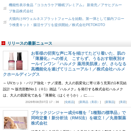
機能性表示食品『ココカラケア睡眠プレミアム』 新発売／アサヒグルー
プ食品株式会社
犬猫向けAIウェルネスプラットフォームを始動。第一弾として腸内フロー
ラ検査キット・腸活サプリを提供開始／株式会社PETOKOTO
リリースの最新ニュース
お客様の切実な声に耳を傾けてたどり着いた、肌の
「薄層化」への答え こすらず、うるおす朝夜別オ
ールインワン「ハルメク 薬用美肌液」が、さらなる
高機能化を遂げてリニューアル！／株式会社ハルメ
クホールディングス
～ UVカット・バリア強化・ナノ浸透。大人の肌変化に寄り添う充実の1本完結
設計 〜 販売部数No.1（※1）雑誌『ハルメク』を発行する株式会社ハルメク
は、大人の肌変化である「薄層化（はくそうか）」に……
2026年08月07日 17：36
化粧品
新商品（美容）
新製品
美容
ブラックジンジャー成分6種を「1種類の標準品」で
同時定量！新分析法（RMS法）を確立！／丸善製薬
株式会社