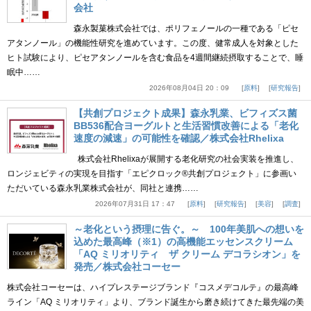
会社
森永製菓株式会社では、ポリフェノールの一種である「ピセ
アタンノール」の機能性研究を進めています。この度、健常成人を対象とした
ヒト試験により、ピセアタンノールを含む食品を4週間継続摂取することで、睡
眠中……
2026年08月04日 20：09
原料
研究報告
【共創プロジェクト成果】森永乳業、ビフィズス菌
BB536配合ヨーグルトと生活習慣改善による「老化
速度の減速」の可能性を確認／株式会社Rhelixa
株式会社Rhelixaが展開する老化研究の社会実装を推進し、
ロンジェビティの実現を目指す「エピクロック®共創プロジェクト」に参画い
ただいている森永乳業株式会社が、同社と連携……
2026年07月31日 17：47
原料
研究報告
美容
調査
～老化という摂理に告ぐ。～ 100年美肌への想いを
込めた最高峰（※1）の高機能エッセンスクリーム
「AQ ミリオリティ ザ クリーム デコラシオン」を
発売／株式会社コーセー
株式会社コーセーは、ハイプレステージブランド『コスメデコルテ』の最高峰
ライン「AQ ミリオリティ」より、ブランド誕生から磨き続けてきた最先端の美