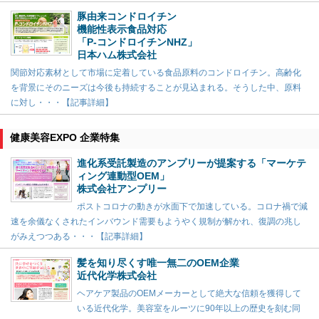
豚由来コンドロイチン
機能性表示食品対応
「P-コンドロイチンNHZ」
日本ハム株式会社
関節対応素材として市場に定着している食品原料のコンドロイチン。高齢化
を背景にそのニーズは今後も持続することが見込まれる。そうした中、原料
に対し・・・【記事詳細】
健康美容EXPO 企業特集
進化系受託製造のアンプリーが提案する「マーケテ
ィング連動型OEM」
株式会社アンプリー
ポストコロナの動きが水面下で加速している。コロナ禍で減
速を余儀なくされたインバウンド需要もようやく規制が解かれ、復調の兆し
がみえつつある・・・【記事詳細】
髪を知り尽くす唯一無二のOEM企業
近代化学株式会社
ヘアケア製品のOEMメーカーとして絶大な信頼を獲得して
いる近代化学。美容室をルーツに90年以上の歴史を刻む同