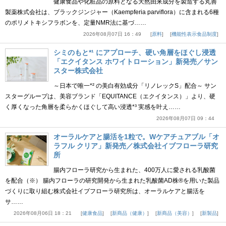
健康食品や化粧品の原料となる天然由来成分を製造する丸善
製薬株式会社は、ブラックジンジャー（Kaempferia parviflora）に含まれる6種
のポリメトキシフラボンを、定量NMR法に基づ……
2026年08月07日 16：49
原料
機能性表示食品制度
シミのもと*¹ にアプローチ、硬い角層をほぐし浸透
「エクイタンス ホワイトローション」新発売／サン
スター株式会社
～日本で唯一*² の美白有効成分「リノレックS」配合～ サン
スターグループは、美容ブランド「EQUITANCE（エクイタンス）」より、硬
く厚くなった角層を柔らかくほぐして高い浸透*³ 実感を叶え……
2026年08月07日 09：44
オーラルケアと腸活を1粒で。Wケアチュアブル「オ
ラフル クリア」新発売／株式会社イブフローラ研究
所
腸内フローラ研究から生まれた、400万人に愛される乳酸菌
を配合（※） 腸内フローラの研究開発から生まれた乳酸菌AD株®を用いた製品
づくりに取り組む株式会社イブフローラ研究所は、オーラルケアと腸活を
サ……
2026年08月06日 18：21
健康食品
新商品（健康）
新商品（美容）
新製品