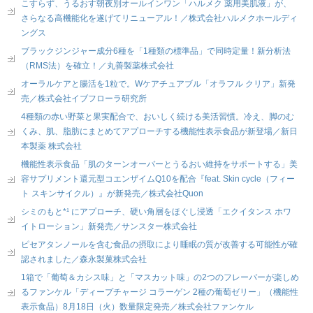
こすらず、うるおす朝夜別オールインワン「ハルメク 薬用美肌液」が、
さらなる高機能化を遂げてリニューアル！／株式会社ハルメクホールディ
ングス
ブラックジンジャー成分6種を「1種類の標準品」で同時定量！新分析法
（RMS法）を確立！／丸善製薬株式会社
オーラルケアと腸活を1粒で。Wケアチュアブル「オラフル クリア」新発
売／株式会社イブフローラ研究所
4種類の赤い野菜と果実配合で、おいしく続ける美活習慣。冷え、脚のむ
くみ、肌、脂肪にまとめてアプローチする機能性表示食品が新登場／新日
本製薬 株式会社
機能性表示食品「肌のターンオーバーとうるおい維持をサポートする」美
容サプリメント還元型コエンザイムQ10を配合『feat. Skin cycle（フィー
ト スキンサイクル）』が新発売／株式会社Quon
シミのもと*¹ にアプローチ、硬い角層をほぐし浸透「エクイタンス ホワ
イトローション」新発売／サンスター株式会社
ピセアタンノールを含む食品の摂取により睡眠の質が改善する可能性が確
認されました／森永製菓株式会社
1箱で「葡萄＆カシス味」と「マスカット味」の2つのフレーバーが楽しめ
るファンケル「ディープチャージ コラーゲン 2種の葡萄ゼリー」（機能性
表示食品）8月18日（火）数量限定発売／株式会社ファンケル