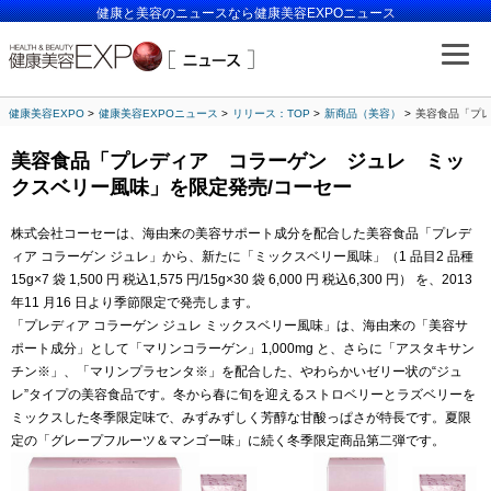
健康と美容のニュースなら健康美容EXPOニュース
健康美容EXPO
健康美容EXPOニュース
リリース：TOP
新商品（美容）
美容食品「プレ
美容食品「プレディア コラーゲン ジュレ ミッ
クスベリー風味」を限定発売/コーセー
株式会社コーセーは、海由来の美容サポート成分を配合した美容食品「プレデ
ィア コラーゲン ジュレ」から、新たに「ミックスベリー風味」（1 品目2 品種
15g×7 袋 1,500 円 税込1,575 円/15g×30 袋 6,000 円 税込6,300 円） を、2013
年11 月16 日より季節限定で発売します。
「プレディア コラーゲン ジュレ ミックスベリー風味」は、海由来の「美容サ
ポート成分」として「マリンコラーゲン」1,000mg と、さらに「アスタキサン
チン※」、「マリンプラセンタ※」を配合した、やわらかいゼリー状の“ジュ
レ”タイプの美容食品です。冬から春に旬を迎えるストロベリーとラズベリーを
ミックスした冬季限定味で、みずみずしく芳醇な甘酸っぱさが特長です。夏限
定の「グレープフルーツ＆マンゴー味」に続く冬季限定商品第二弾です。