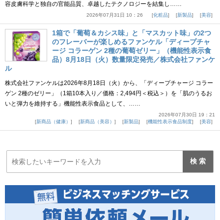
容皮膚科学と独自の官能品質、卓越したテクノロジーを結集し……
2026年07月31日 10：26
化粧品
新製品
美容
1箱で「葡萄＆カシス味」と「マスカット味」の2つ
のフレーバーが楽しめるファンケル「ディープチャ
ージ コラーゲン 2種の葡萄ゼリー」（機能性表示食
品）8月18日（火）数量限定発売／株式会社ファンケ
ル
株式会社ファンケルは2026年8月18日（火）から、「ディープチャージ コラー
ゲン 2種のゼリー」（1箱10本入り／価格：2,494円＜税込＞）を「肌のうるお
いと弾力を維持する」機能性表示食品として、……
2026年07月30日 19：21
新商品（健康）
新商品（美容）
新製品
機能性表示食品制度
美容