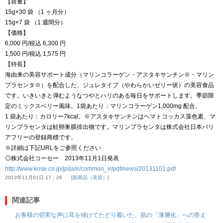
【容量】
15g×30 袋 （1 ヶ月分）
15g×7 袋 （1 週間分）
【価格】
6,000 円/税込 6,300 円
1,500 円/税込 1,575 円
【特長】
海由来の美容サポート成分（マリンコラーゲン・アスタキサンチン※・マリン
プラセンタ※）を配合した、ジュレタイプ（やわらかいゼリー状）の美容食品
です。いきいきと弾むようなつやとハリのある毎日をサポートします。季節限
定のミックスベリー風味。1袋あたり：マリンコラーゲン1,000mg 配合。
1 袋あたり：カロリー7kcal。※アスタキサンチンはヘマトコッカス藻色素、マ
リンプラセンタは鮭卵巣膜排出物です。マリンプラセンタは株式会社日本バリ
アフリーの登録商標です。
※詳細は下記URLをご参照ください
◎株式会社コーセー 2013年11月1日発表
http://www.kose.co.jp/jp/ja/ir/common_ir/pdf/news/20131101.pdf
2013年11月01日 17：26
新商品（美容）
関連記事
お客様の切実な声に耳を傾けてたどり着いた、肌の「薄層化」への答え