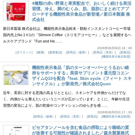
4種類の赤い野菜と果実配合で、おいしく続ける美活
習慣。冷え、脚のむくみ、肌、脂肪にまとめてアプ
ローチする機能性表示食品が新登場／新日本製薬 株
式会社
新日本製薬 株式会社は、機能性表示食品粉末・顆粒インスタントコーヒー市場
国内売上No.1※1の「Slimore Coffee（スリモアコーヒー）」などを展開するヘ
ルスケアブランド『Fun and He……
2026年08月06日 18：00
ダイエット
健康
健康食品
新商品（健康）
新商品（美容）
新製品
機能性表示食品制度
機能性表示食品「肌のターンオーバーとうるおい維
持をサポートする」美容サプリメント還元型コエン
ザイムQ10を配合『feat. Skin cycle（フィート スキ
ンサイクル）』が新発売／株式会社Quon
近年、美容に対する意識の高まりとともに、スキンケアを外側からだけでな
く、内側からも整えたいというニーズが広がっています。とくに、年齢や生活
習慣の変化により、肌の乾燥やコンディションのゆらぎを感……
2026年08月05日 17：03
新商品（健康）
新商品（美容）
新製品
機能性表示食品制度
ピセアタンノールを含む食品の摂取により睡眠の質
が改善する可能性が確認されました／森永製菓株式