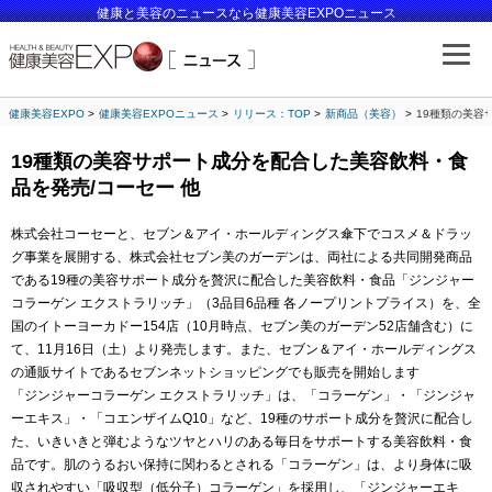
健康と美容のニュースなら健康美容EXPOニュース
健康美容EXPO
健康美容EXPOニュース
リリース：TOP
新商品（美容）
19種類の美容
19種類の美容サポート成分を配合した美容飲料・食
品を発売/コーセー 他
株式会社コーセーと、セブン＆アイ・ホールディングス傘下でコスメ＆ドラッ
グ事業を展開する、株式会社セブン美のガーデンは、両社による共同開発商品
である19種の美容サポート成分を贅沢に配合した美容飲料・食品「ジンジャー
コラーゲン エクストラリッチ」（3品目6品種 各ノープリントプライス）を、全
国のイトーヨーカドー154店（10月時点、セブン美のガーデン52店舗含む）に
て、11月16日（土）より発売します。また、セブン＆アイ・ホールディングス
の通販サイトであるセブンネットショッピングでも販売を開始します
「ジンジャーコラーゲン エクストラリッチ」は、「コラーゲン」・「ジンジャ
ーエキス」・「コエンザイムQ10」など、19種のサポート成分を贅沢に配合し
た、いきいきと弾むようなツヤとハリのある毎日をサポートする美容飲料・食
品です。肌のうるおい保持に関わるとされる「コラーゲン」は、より身体に吸
収されやすい「吸収型（低分子）コラーゲン」を採用し、「ジンジャーエキ