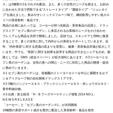
ス」は3種類※2をそれぞれ配合。また、多くの女性のニーズを踏まえ、お好み
に合わせた方法で摂取できる“ストレートタイプ”・“濃縮タイプ”・“ジュレタイ
プ”を揃えました。飲みやすいミックスフルーツ味で、継続飲用しやすい低カロ
リーの美容飲料・食品です。
商品の企画にあたっては、コーセーが持つ化粧品・美容食品の品質と、ドラッ
グストア「セブン美のガーデン」に来店されるお客様のニーズをかけ合わせ、
プレミアムな商品を共同で開発しました。店頭では、スキンケアと同時に推奨
することで、多くの女性に対して内外からの美容をサポートしていきます。近
年、“内外美容”に対する意識の高まりを背景に、健康・美容食品市場が拡大して
います。中でも、“美肌”に関する効果を訴求する商品が大きなシェアを占め、販
路としては、GMS（総合スーパー）が拡大傾向にあります。※3コーセーとセ
ブン美のガーデンは、女性の美への関心・ニーズに対応した商品の開発・提供
に努めていきます。
※1 セブン美のガーデンは、首都圏のイトーヨーカドーを中心に展開するセブ
ン＆アイグループ初の自社開発ドラッグストアです。
※2 3種のジンジャーエキス：ブラックジンジャーエキス・赤ショウガエキス・
香辛料抽出物。
※3 出典：富士経済 「H・B フーズマーケティング便覧 2014 NO.1」
N E W S R E L E A S E
「コーセー」と「セブン美のガーデン※1」が共同開発
19種類の美容サポート成分を贅沢に配合した美容飲料・食品を発売