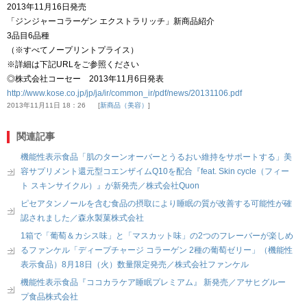
2013年11月16日発売
「ジンジャーコラーゲン エクストラリッチ」新商品紹介
3品目6品種
（※すべてノープリントプライス）
※詳細は下記URLをご参照ください
◎株式会社コーセー 2013年11月6日発表
http://www.kose.co.jp/jp/ja/ir/common_ir/pdf/news/20131106.pdf
2013年11月11日 18：26
新商品（美容）
関連記事
機能性表示食品「肌のターンオーバーとうるおい維持をサポートする」美
容サプリメント還元型コエンザイムQ10を配合『feat. Skin cycle（フィー
ト スキンサイクル）』が新発売／株式会社Quon
ピセアタンノールを含む食品の摂取により睡眠の質が改善する可能性が確
認されました／森永製菓株式会社
1箱で「葡萄＆カシス味」と「マスカット味」の2つのフレーバーが楽しめ
るファンケル「ディープチャージ コラーゲン 2種の葡萄ゼリー」（機能性
表示食品）8月18日（火）数量限定発売／株式会社ファンケル
機能性表示食品『ココカラケア睡眠プレミアム』 新発売／アサヒグルー
プ食品株式会社