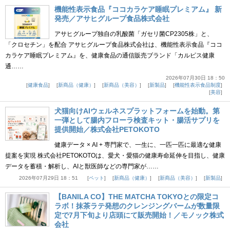
機能性表示食品『ココカラケア睡眠プレミアム』 新
発売／アサヒグループ食品株式会社
アサヒグループ独自の乳酸菌「ガセリ菌CP2305株」と、
「クロセチン」を配合 アサヒグループ食品株式会社は、機能性表示食品『ココ
カラケア睡眠プレミアム』を、健康食品の通信販売ブランド「カルピス健康
通……
2026年07月30日 18：50
健康食品
新商品（健康）
新商品（美容）
新製品
機能性表示食品制度
美容
犬猫向けAIウェルネスプラットフォームを始動。第
一弾として腸内フローラ検査キット・腸活サプリを
提供開始／株式会社PETOKOTO
健康データ × AI + 専門家で、一生に、一匹一匹に最適な健康
提案を実現 株式会社PETOKOTOは、愛犬・愛猫の健康寿命延伸を目指し、健康
データを蓄積・解析し、AIと獣医師などの専門家が……
2026年07月29日 18：51
ペット
新商品（健康）
新商品（美容）
新製品
【BANILA CO】THE MATCHA TOKYOとの限定コ
ラボ！抹茶ラテ発想のクレンジングバームが数量限
定で7月下旬より店頭にて販売開始！／モノック株式
会社