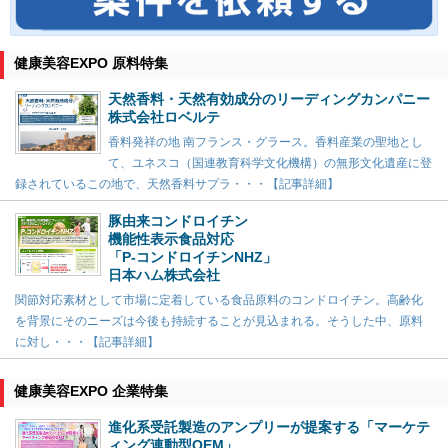
健康美容EXPO 原料特集
天然香料・天然有効成分のリーディングカンパニー
株式会社ロベルテ
香料発祥の地 南フランス・グラース。香料産業の聖地とし
て、ユネスコ（国連教育科学文化機構）の無形文化遺産に登
録されているこの地で、天然香料サプラ・・・【記事詳細】
豚由来コンドロイチン
機能性表示食品対応
「P-コンドロイチンNHZ」
日本ハム株式会社
関節対応素材として市場に定着している食品原料のコンドロイチン。高齢化
を背景にそのニーズは今後も持続することが見込まれる。そうした中、原料
に対し・・・【記事詳細】
健康美容EXPO 企業特集
進化系受託製造のアンプリーが提案する「マーケテ
ィング連動型OEM」