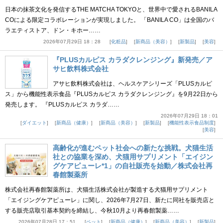
日本の抹茶文化を発信するTHE MATCHA TOKYOと、世界中で愛されるBANILA
COによる限定コラボレーションが実現しました。 「BANILA CO」は全国のバ
ラエティストア、ドン・キホー……
2026年07月29日 18：28
化粧品
新商品（美容）
新製品
美容
『PLUSカルピス カラダクレンジング』新発売／ア
サヒ飲料株式会社
アサヒ飲料株式会社は、ヘルスケアシリーズ「PLUSカルピ
ス」から機能性表示食品『PLUSカルピス カラダクレンジング』を9月22日から
発売します。 『PLUSカルピス カラダ……
2026年07月29日 18：01
ダイエット
新商品（健康）
新商品（美容）
新製品
機能性表示食品制度
美容
高齢化が進むペット社会への新たな挑戦。犬猫生活
社との協業を深め、犬猫用サプリメント「エイジン
グケアピューレ*1」の自社販売を始動／株式会社再
春館製薬所
株式会社再春館製薬所は、犬猫生活株式会社が製造する犬猫用サプリメント
「エイジングケアピューレ」に関し、2026年7月27日、新たに同社を販売店と
する販売店取引基本契約を締結し、今秋10月より再春館製薬……
2026年07月28日 17：51
ペット
新商品（健康）
新商品（美容）
新製品