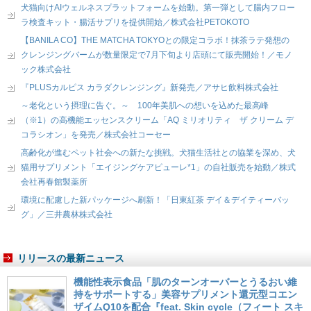
犬猫向けAIウェルネスプラットフォームを始動。第一弾として腸内フロー
ラ検査キット・腸活サプリを提供開始／株式会社PETOKOTO
【BANILA CO】THE MATCHA TOKYOとの限定コラボ！抹茶ラテ発想の
クレンジングバームが数量限定で7月下旬より店頭にて販売開始！／モノ
ック株式会社
『PLUSカルピス カラダクレンジング』新発売／アサヒ飲料株式会社
～老化という摂理に告ぐ。～ 100年美肌への想いを込めた最高峰
（※1）の高機能エッセンスクリーム「AQ ミリオリティ ザ クリーム デ
コラシオン」を発売／株式会社コーセー
高齢化が進むペット社会への新たな挑戦。犬猫生活社との協業を深め、犬
猫用サプリメント「エイジングケアピューレ*1」の自社販売を始動／株式
会社再春館製薬所
環境に配慮した新パッケージへ刷新！「日東紅茶 デイ＆デイティーバッ
グ」／三井農林株式会社
リリースの最新ニュース
機能性表示食品「肌のターンオーバーとうるおい維
持をサポートする」美容サプリメント還元型コエン
ザイムQ10を配合『feat. Skin cycle（フィート スキ