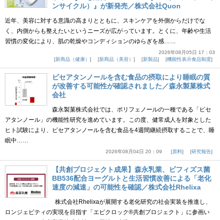
ンサイクル）』が新発売／株式会社Quon
近年、美容に対する意識の高まりとともに、スキンケアを外側からだけでな
く、内側からも整えたいというニーズが広がっています。とくに、年齢や生活
習慣の変化により、肌の乾燥やコンディションのゆらぎを感……
2026年08月05日 17：03
新商品（健康）
新商品（美容）
新製品
機能性表示食品制度
ピセアタンノールを含む食品の摂取により睡眠の質
が改善する可能性が確認されました／森永製菓株式
会社
森永製菓株式会社では、ポリフェノールの一種である「ピセ
アタンノール」の機能性研究を進めています。この度、健常成人を対象とした
ヒト試験により、ピセアタンノールを含む食品を4週間継続摂取することで、睡
眠中……
2026年08月04日 20：09
原料
研究報告
【共創プロジェクト成果】森永乳業、ビフィズス菌
BB536配合ヨーグルトと生活習慣改善による「老化
速度の減速」の可能性を確認／株式会社Rhelixa
株式会社Rhelixaが展開する老化研究の社会実装を推進し、
ロンジェビティの実現を目指す「エピクロック®共創プロジェクト」に参画い