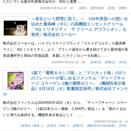
ただいている森永乳業株式会社が、同社と連携……
2026年07月31日 17：47
原料
研究報告
美容
調査
～老化という摂理に告ぐ。～ 100年美肌への想いを
込めた最高峰（※1）の高機能エッセンスクリーム
「AQ ミリオリティ ザ クリーム デコラシオン」を
発売／株式会社コーセー
株式会社コーセーは、ハイプレステージブランド『コスメデコルテ』の最高峰
ライン「AQ ミリオリティ」より、ブランド誕生から磨き続けてきた最先端の美
容皮膚科学と独自の官能品質、卓越したテクノロジーを結集し……
2026年07月31日 10：26
化粧品
新製品
美容
1箱で「葡萄＆カシス味」と「マスカット味」の2つ
のフレーバーが楽しめるファンケル「ディープチャ
ージ コラーゲン 2種の葡萄ゼリー」（機能性表示食
品）8月18日（火）数量限定発売／株式会社ファンケ
ル
株式会社ファンケルは2026年8月18日（火）から、「ディープチャージ コラー
ゲン 2種のゼリー」（1箱10本入り／価格：2,494円＜税込＞）を「肌のうるお
いと弾力を維持する」機能性表示食品として、……
2026年07月30日 19：21
新商品（健康）
新商品（美容）
新製品
機能性表示食品制度
美容