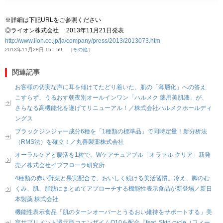
※詳細は下記URLをご参照ください
◎ライオン株式会社 2013年11月21日発表
http://www.lion.co.jp/ja/company/press/2013/2013073.htm
2013年11月28日 15：59
その他.
関連記事
お客様の切実な声に耳を傾けてたどり着いた、肌の「薄層化」への答え
こすらず、うるおす朝夜別オールインワン「ハルメク 薬用美肌液」が、
さらなる高機能化を遂げてリニューアル！／株式会社ハルメクホールディ
ングス
ブラックジンジャー成分6種を「1種類の標準品」で同時定量！新分析法
（RMS法）を確立！／丸善製薬株式会社
オーラルケアと腸活を1粒で。Wケアチュアブル「オラフル クリア」新発
売／株式会社イブフローラ研究所
4種類の赤い野菜と果実配合で、おいしく続ける美活習慣。冷え、脚のむ
くみ、肌、脂肪にまとめてアプローチする機能性表示食品が新登場／新日
本製薬 株式会社
機能性表示食品「肌のターンオーバーとうるおい維持をサポートする」美
容サプリメント還元型コエンザイムQ10を配合『feat. Skin cycle（フィー