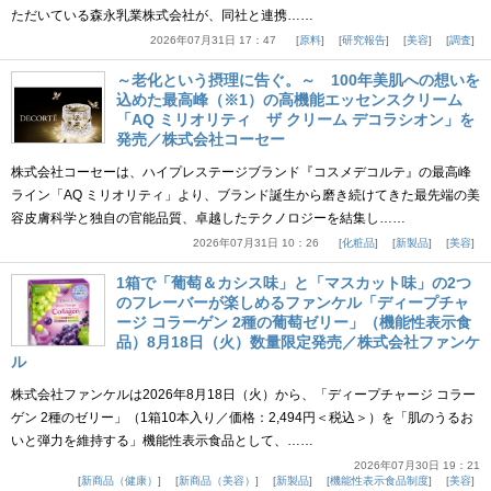
ただいている森永乳業株式会社が、同社と連携……
2026年07月31日 17：47
原料
研究報告
美容
調査
～老化という摂理に告ぐ。～ 100年美肌への想いを
込めた最高峰（※1）の高機能エッセンスクリーム
「AQ ミリオリティ ザ クリーム デコラシオン」を
発売／株式会社コーセー
株式会社コーセーは、ハイプレステージブランド『コスメデコルテ』の最高峰
ライン「AQ ミリオリティ」より、ブランド誕生から磨き続けてきた最先端の美
容皮膚科学と独自の官能品質、卓越したテクノロジーを結集し……
2026年07月31日 10：26
化粧品
新製品
美容
1箱で「葡萄＆カシス味」と「マスカット味」の2つ
のフレーバーが楽しめるファンケル「ディープチャ
ージ コラーゲン 2種の葡萄ゼリー」（機能性表示食
品）8月18日（火）数量限定発売／株式会社ファンケ
ル
株式会社ファンケルは2026年8月18日（火）から、「ディープチャージ コラー
ゲン 2種のゼリー」（1箱10本入り／価格：2,494円＜税込＞）を「肌のうるお
いと弾力を維持する」機能性表示食品として、……
2026年07月30日 19：21
新商品（健康）
新商品（美容）
新製品
機能性表示食品制度
美容