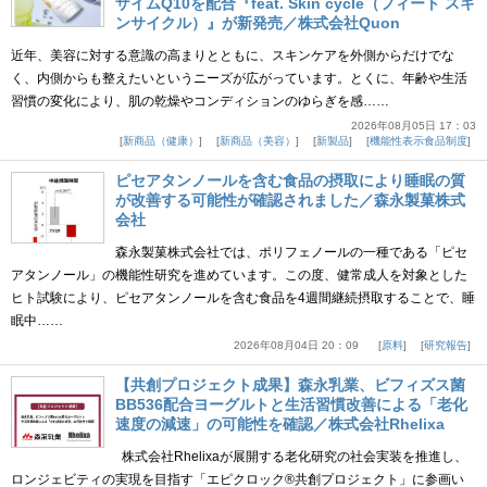
ザイムQ10を配合『feat. Skin cycle（フィート スキ
ンサイクル）』が新発売／株式会社Quon
近年、美容に対する意識の高まりとともに、スキンケアを外側からだけでな
く、内側からも整えたいというニーズが広がっています。とくに、年齢や生活
習慣の変化により、肌の乾燥やコンディションのゆらぎを感……
2026年08月05日 17：03
新商品（健康）
新商品（美容）
新製品
機能性表示食品制度
ピセアタンノールを含む食品の摂取により睡眠の質
が改善する可能性が確認されました／森永製菓株式
会社
森永製菓株式会社では、ポリフェノールの一種である「ピセ
アタンノール」の機能性研究を進めています。この度、健常成人を対象とした
ヒト試験により、ピセアタンノールを含む食品を4週間継続摂取することで、睡
眠中……
2026年08月04日 20：09
原料
研究報告
【共創プロジェクト成果】森永乳業、ビフィズス菌
BB536配合ヨーグルトと生活習慣改善による「老化
速度の減速」の可能性を確認／株式会社Rhelixa
株式会社Rhelixaが展開する老化研究の社会実装を推進し、
ロンジェビティの実現を目指す「エピクロック®共創プロジェクト」に参画い