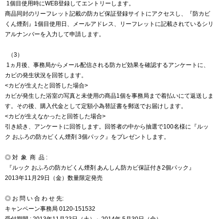
1個目使用時にWEB登録してエントリーします。
商品同封のリーフレット記載の防カビ保証登録サイトにアクセスし、『防カビ
くん煙剤』1個目使用日、メールアドレス、リーフレットに記載されているシリ
アルナンバーを入力して申請します。
（3）
1ヵ月後、事務局からメール配信される防カビ効果を確認するアンケートに、
カビの発生状況を回答します。
<カビが生えたと回答した場合>
カビが発生した浴室の写真と未使用の商品1個を事務局まで着払いにて返送しま
す。その後、購入代金として定額小為替証書を郵送でお届けします。
<カビが生えなかったと回答した場合>
引き続き、アンケートに回答します。回答者の中から抽選で100名様に『ルッ
ク おふろの防カビくん煙剤 3個パック』をプレゼントします。
◎ 対 象 商 品 :
『ルック おふろの防カビくん煙剤 あんしん防カビ保証付き2個パック』
2013年11月29日（金）数量限定発売
◎ お 問 い 合 わ せ 先:
キャンペーン事務局 0120-151532