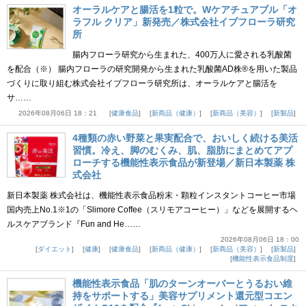
オーラルケアと腸活を1粒で。Wケアチュアブル「オ
ラフル クリア」新発売／株式会社イブフローラ研究
所
腸内フローラ研究から生まれた、400万人に愛される乳酸菌
を配合（※） 腸内フローラの研究開発から生まれた乳酸菌AD株®を用いた製品
づくりに取り組む株式会社イブフローラ研究所は、オーラルケアと腸活を
サ……
2026年08月06日 18：21
健康食品
新商品（健康）
新商品（美容）
新製品
4種類の赤い野菜と果実配合で、おいしく続ける美活
習慣。冷え、脚のむくみ、肌、脂肪にまとめてアプ
ローチする機能性表示食品が新登場／新日本製薬 株
式会社
新日本製薬 株式会社は、機能性表示食品粉末・顆粒インスタントコーヒー市場
国内売上No.1※1の「Slimore Coffee（スリモアコーヒー）」などを展開するヘ
ルスケアブランド『Fun and He……
2026年08月06日 18：00
ダイエット
健康
健康食品
新商品（健康）
新商品（美容）
新製品
機能性表示食品制度
機能性表示食品「肌のターンオーバーとうるおい維
持をサポートする」美容サプリメント還元型コエン