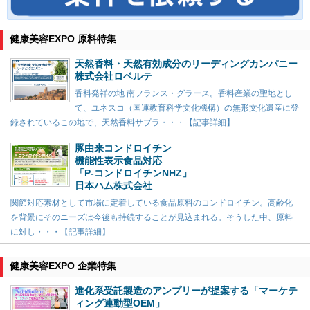
健康美容EXPO 原料特集
天然香料・天然有効成分のリーディングカンパニー
株式会社ロベルテ
香料発祥の地 南フランス・グラース。香料産業の聖地とし
て、ユネスコ（国連教育科学文化機構）の無形文化遺産に登
録されているこの地で、天然香料サプラ・・・【記事詳細】
豚由来コンドロイチン
機能性表示食品対応
「P-コンドロイチンNHZ」
日本ハム株式会社
関節対応素材として市場に定着している食品原料のコンドロイチン。高齢化
を背景にそのニーズは今後も持続することが見込まれる。そうした中、原料
に対し・・・【記事詳細】
健康美容EXPO 企業特集
進化系受託製造のアンプリーが提案する「マーケテ
ィング連動型OEM」