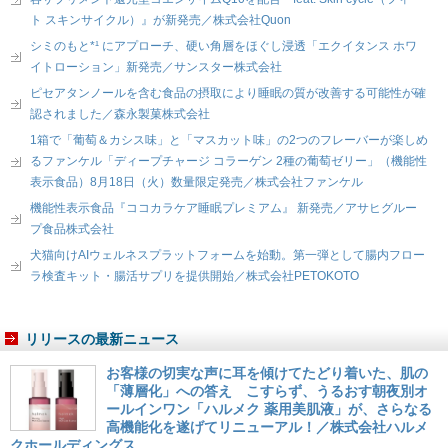
ト スキンサイクル）』が新発売／株式会社Quon
シミのもと*¹ にアプローチ、硬い角層をほぐし浸透「エクイタンス ホワ
イトローション」新発売／サンスター株式会社
ピセアタンノールを含む食品の摂取により睡眠の質が改善する可能性が確
認されました／森永製菓株式会社
1箱で「葡萄＆カシス味」と「マスカット味」の2つのフレーバーが楽しめ
るファンケル「ディープチャージ コラーゲン 2種の葡萄ゼリー」（機能性
表示食品）8月18日（火）数量限定発売／株式会社ファンケル
機能性表示食品『ココカラケア睡眠プレミアム』 新発売／アサヒグルー
プ食品株式会社
犬猫向けAIウェルネスプラットフォームを始動。第一弾として腸内フロー
ラ検査キット・腸活サプリを提供開始／株式会社PETOKOTO
リリースの最新ニュース
お客様の切実な声に耳を傾けてたどり着いた、肌の
「薄層化」への答え こすらず、うるおす朝夜別オ
ールインワン「ハルメク 薬用美肌液」が、さらなる
高機能化を遂げてリニューアル！／株式会社ハルメ
クホールディングス