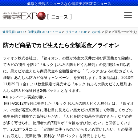
健康と美容のニュースなら健康美容EXPOニュース
健康美容EXPO
健康美容EXPOニュース
リリース：TOP
その他.
防カビ商品でカビ生え
防カビ商品でカビ生えたら全額返金／ライオン
ライオン株式会社は、「銀イオン」の煙が浴室の天井に潜む原因菌まで除菌し
てカビの“発生を防ぐ”『ルック おふろの防カビくん煙剤』の使用後1ヵ月以内
に、黒カビが生えたら商品代金を全額返金する「『ルック おふろの防カビくん
煙剤』あんしん防カビ保証キャンペーン」を実施します。対象商品は、2013年
11月29日（金）より数量限定で発売する『ルック おふろの防カビくん煙剤 あ
んしん防カビ保証付き2個パック』となります。
■キャンペーン実施の狙い
同社が2012年9月に発売した『ルック おふろの防カビくん煙剤』は、「銀イオ
ン」の煙が浴室の天井に潜む目に見えない黒カビの原因菌まで除菌してカビの
発生を防ぐ機能でご高評いただき、「カビを防ぐ効果を実感できた」などの声
が多く寄せられ、使用者の約7割※が「今後もぜひ使いたい」と回答していま
す。2013年5月には、「定期的に使うものだからまとめ買いしたい」との要望
にお応えし、定期使用に便利な『3個パック』を発売しました。