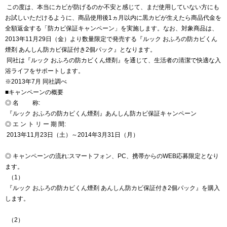
この度は、本当にカビが防げるのか不安と感じて、まだ使用していない方にも
お試しいただけるように、商品使用後1ヵ月以内に黒カビが生えたら商品代金を
全額返金する「防カビ保証キャンペーン」を実施します。なお、対象商品は、
2013年11月29日（金）より数量限定で発売する『ルック おふろの防カビくん
煙剤 あんしん防カビ保証付き2個パック』となります。
同社は『ルック おふろの防カビくん煙剤』を通じて、生活者の清潔で快適な入
浴ライフをサポートします。
※2013年7月 同社調べ
■キャンペーンの概要
◎ 名 称:
『ルック おふろの防カビくん煙剤』あんしん防カビ保証キャンペーン
◎ エ ン ト リ ー 期 間:
2013年11月23日（土）～2014年3月31日（月）
◎ キャンペーンの流れ:スマートフォン、PC、携帯からのWEB応募限定となり
ます。
（1）
『ルック おふろの防カビくん煙剤 あんしん防カビ保証付き2個パック』を購入
します。
（2）