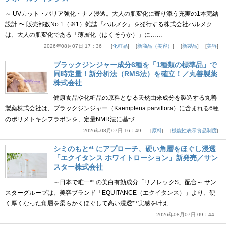
～ UVカット・バリア強化・ナノ浸透。大人の肌変化に寄り添う充実の1本完結
設計 〜 販売部数No.1（※1）雑誌『ハルメク』を発行する株式会社ハルメク
は、大人の肌変化である「薄層化（はくそうか）」に……
2026年08月07日 17：36
化粧品
新商品（美容）
新製品
美容
ブラックジンジャー成分6種を「1種類の標準品」で
同時定量！新分析法（RMS法）を確立！／丸善製薬
株式会社
健康食品や化粧品の原料となる天然由来成分を製造する丸善
製薬株式会社は、ブラックジンジャー（Kaempferia parviflora）に含まれる6種
のポリメトキシフラボンを、定量NMR法に基づ……
2026年08月07日 16：49
原料
機能性表示食品制度
シミのもと*¹ にアプローチ、硬い角層をほぐし浸透
「エクイタンス ホワイトローション」新発売／サン
スター株式会社
～日本で唯一*² の美白有効成分「リノレックS」配合～ サン
スターグループは、美容ブランド「EQUITANCE（エクイタンス）」より、硬
く厚くなった角層を柔らかくほぐして高い浸透*³ 実感を叶え……
2026年08月07日 09：44