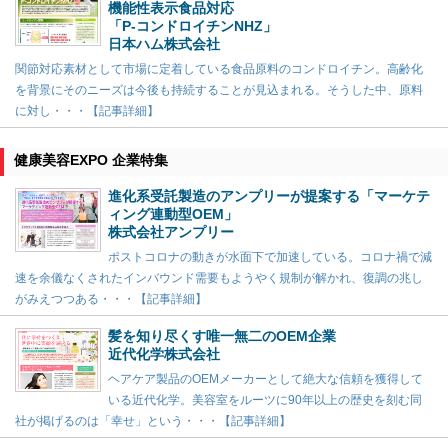
機能性表示食品対応
「P-コンドロイチンNHZ」
日本ハム株式会社
関節対応素材として市場に定着している食品原料のコンドロイチン。高齢化
を背景にそのニーズは今後も持続することが見込まれる。そうした中、原料
に対し・・・【記事詳細】
健康美容EXPO 企業特集
進化系受託製造のアンプリーが提案する「マーケテ
ィング連動型OEM」
株式会社アンプリー
ポストコロナの動きが水面下で加速している。コロナ禍で減
速を余儀なくされたインバウンド需要もようやく規制が解かれ、復調の兆し
がみえつつある・・・【記事詳細】
髪を知り尽くす唯一無二のOEM企業
近代化学株式会社
ヘアケア製品のOEMメーカーとして絶大な信頼を獲得して
いる近代化学。美容室をルーツに90年以上の歴史を刻む同
社が掲げるのは「幸せ」という・・・【記事詳細】