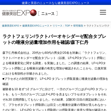
健康と美容のニュースなら健康美容EXPOニュース
健康美容EXPO
健康美容EXPOニュース
リリース：TOP
研究報告
ラクトフェリン/ラク
ラクトフェリン/ラクトパーオキシダーゼ配合タブレ
ットの唾液分泌量増加作用を確認/森下仁丹
森下仁丹株式会社は、20代から60代の男女計20名を対象に「ラクトフェリン、
ラクトパーオキシダーゼ配合タブレット（以後、LF+LPOタブレット）摂取に
よる唾液量変化に関する調査」を実施しました。この調査の結果、LF+LPOタ
ブレット摂取による唾液分泌量の有意な増加が確認されたことから、口臭対策
における有効性が示唆されました。
■プラセボとの対照実験で、LF+LPO タブレット摂取直後に唾液分泌量の増加を
確認
被験者を10 名ずつ2 グループに分けて、一方のグループにはLF+LPO タブレッ
トを、もう一方のグループにはLF+LPO を含まないプラセボタブレットをそれ
ぞれ30 日間摂取してもらいました。その結果、試験30 日目の測定結果におい
て、プラセボタブレット摂取群には目立った唾液分泌量の増加が見られなかっ
たのに対し、LF+LPO タブレット摂取群には摂取直後に有意な増加が確認され