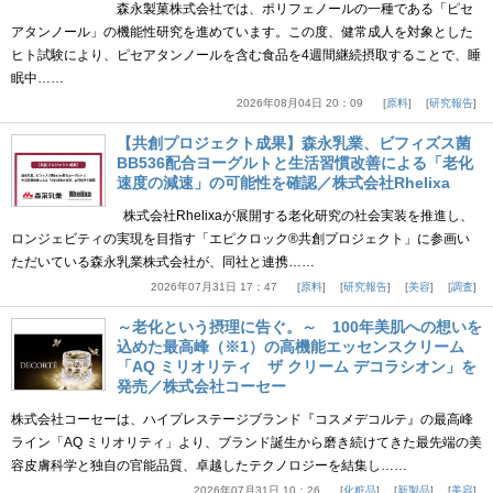
森永製菓株式会社では、ポリフェノールの一種である「ピセ
アタンノール」の機能性研究を進めています。この度、健常成人を対象とした
ヒト試験により、ピセアタンノールを含む食品を4週間継続摂取することで、睡
眠中……
2026年08月04日 20：09
原料
研究報告
【共創プロジェクト成果】森永乳業、ビフィズス菌
BB536配合ヨーグルトと生活習慣改善による「老化
速度の減速」の可能性を確認／株式会社Rhelixa
株式会社Rhelixaが展開する老化研究の社会実装を推進し、
ロンジェビティの実現を目指す「エピクロック®共創プロジェクト」に参画い
ただいている森永乳業株式会社が、同社と連携……
2026年07月31日 17：47
原料
研究報告
美容
調査
～老化という摂理に告ぐ。～ 100年美肌への想いを
込めた最高峰（※1）の高機能エッセンスクリーム
「AQ ミリオリティ ザ クリーム デコラシオン」を
発売／株式会社コーセー
株式会社コーセーは、ハイプレステージブランド『コスメデコルテ』の最高峰
ライン「AQ ミリオリティ」より、ブランド誕生から磨き続けてきた最先端の美
容皮膚科学と独自の官能品質、卓越したテクノロジーを結集し……
2026年07月31日 10：26
化粧品
新製品
美容