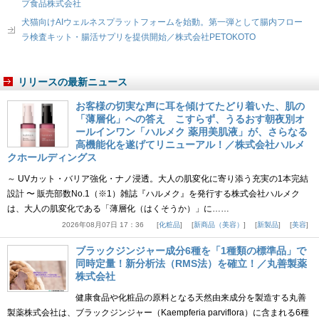
プ食品株式会社
犬猫向けAIウェルネスプラットフォームを始動。第一弾として腸内フロー
ラ検査キット・腸活サプリを提供開始／株式会社PETOKOTO
リリースの最新ニュース
お客様の切実な声に耳を傾けてたどり着いた、肌の
「薄層化」への答え こすらず、うるおす朝夜別オ
ールインワン「ハルメク 薬用美肌液」が、さらなる
高機能化を遂げてリニューアル！／株式会社ハルメ
クホールディングス
～ UVカット・バリア強化・ナノ浸透。大人の肌変化に寄り添う充実の1本完結
設計 〜 販売部数No.1（※1）雑誌『ハルメク』を発行する株式会社ハルメク
は、大人の肌変化である「薄層化（はくそうか）」に……
2026年08月07日 17：36
化粧品
新商品（美容）
新製品
美容
ブラックジンジャー成分6種を「1種類の標準品」で
同時定量！新分析法（RMS法）を確立！／丸善製薬
株式会社
健康食品や化粧品の原料となる天然由来成分を製造する丸善
製薬株式会社は、ブラックジンジャー（Kaempferia parviflora）に含まれる6種