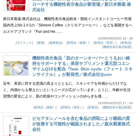
ローチする機能性表示食品が新登場／新日本製薬 株
式会社
新日本製薬 株式会社は、機能性表示食品粉末・顆粒インスタントコーヒー市場
国内売上No.1※1の「Slimore Coffee（スリモアコーヒー）」などを展開するヘ
ルスケアブランド『Fun and He……
2026年08月06日 18：00
ダイエット
健康
健康食品
新商品（健康）
新商品（美容）
新製品
機能性表示食品制度
機能性表示食品「肌のターンオーバーとうるおい維
持をサポートする」美容サプリメント還元型コエン
ザイムQ10を配合『feat. Skin cycle（フィート スキ
ンサイクル）』が新発売／株式会社Quon
近年、美容に対する意識の高まりとともに、スキンケアを外側からだけでな
く、内側からも整えたいというニーズが広がっています。とくに、年齢や生活
習慣の変化により、肌の乾燥やコンディションのゆらぎを感……
2026年08月05日 17：03
新商品（健康）
新商品（美容）
新製品
機能性表示食品制度
ピセアタンノールを含む食品の摂取により睡眠の質
が改善する可能性が確認されました／森永製菓株式
会社