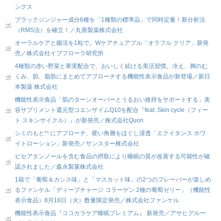
ングス
ブラックジンジャー成分6種を「1種類の標準品」で同時定量！新分析法
（RMS法）を確立！／丸善製薬株式会社
オーラルケアと腸活を1粒で。Wケアチュアブル「オラフル クリア」新発
売／株式会社イブフローラ研究所
4種類の赤い野菜と果実配合で、おいしく続ける美活習慣。冷え、脚のむ
くみ、肌、脂肪にまとめてアプローチする機能性表示食品が新登場／新日
本製薬 株式会社
機能性表示食品「肌のターンオーバーとうるおい維持をサポートする」美
容サプリメント還元型コエンザイムQ10を配合『feat. Skin cycle（フィー
ト スキンサイクル）』が新発売／株式会社Quon
シミのもと*¹ にアプローチ、硬い角層をほぐし浸透「エクイタンス ホワ
イトローション」新発売／サンスター株式会社
ピセアタンノールを含む食品の摂取により睡眠の質が改善する可能性が確
認されました／森永製菓株式会社
1箱で「葡萄＆カシス味」と「マスカット味」の2つのフレーバーが楽しめ
るファンケル「ディープチャージ コラーゲン 2種の葡萄ゼリー」（機能性
表示食品）8月18日（火）数量限定発売／株式会社ファンケル
機能性表示食品『ココカラケア睡眠プレミアム』 新発売／アサヒグルー