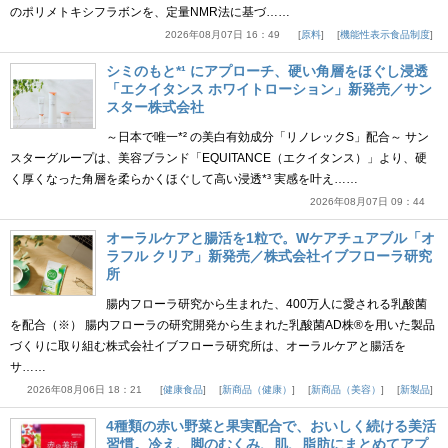
のポリメトキシフラボンを、定量NMR法に基づ……
2026年08月07日 16：49
原料
機能性表示食品制度
シミのもと*¹ にアプローチ、硬い角層をほぐし浸透
「エクイタンス ホワイトローション」新発売／サン
スター株式会社
～日本で唯一*² の美白有効成分「リノレックS」配合～ サン
スターグループは、美容ブランド「EQUITANCE（エクイタンス）」より、硬
く厚くなった角層を柔らかくほぐして高い浸透*³ 実感を叶え……
2026年08月07日 09：44
オーラルケアと腸活を1粒で。Wケアチュアブル「オ
ラフル クリア」新発売／株式会社イブフローラ研究
所
腸内フローラ研究から生まれた、400万人に愛される乳酸菌
を配合（※） 腸内フローラの研究開発から生まれた乳酸菌AD株®を用いた製品
づくりに取り組む株式会社イブフローラ研究所は、オーラルケアと腸活を
サ……
2026年08月06日 18：21
健康食品
新商品（健康）
新商品（美容）
新製品
4種類の赤い野菜と果実配合で、おいしく続ける美活
習慣。冷え、脚のむくみ、肌、脂肪にまとめてアプ