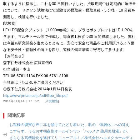
取するように指示し、これを30 日間行いました。摂取期間中は定期的に唾液量
について、サクソン試験法にて試験食の摂取前・摂取直後・5 分後・10 分後を
測定し、検証を行いました。
[試験食]
LF+LPO配合タブレット（1,000mg/粒）を、プラセボタブレットはLF+LPOを
含まず、マルチトール等で作成し、毎食後1 粒ずつ30 日間摂取しました。弊社
は今後も研究開発を進めるとともに、安心で安全な商品をご利用頂けるよう更
なる安全性・信頼性の向上を図り、皆様の健康増進に寄与して参ります。
【お問合せ】
森下仁丹株式会社 広報宣伝G
担当:磯部・本山
TEL:06-6761-1134 FAX:06-6761-8108
※詳細は下記URLをご参照ください
◎森下仁丹株式会社 2014年1月14日発表
http://www.jintan.co.jp/pdf/lflpo_file.pdf
2014年01月14日 17：52
研究報告
関連記事
お客様の切実な声に耳を傾けてたどり着いた、肌の「薄層化」への答え
こすらず、うるおす朝夜別オールインワン「ハルメク 薬用美肌液」が、
さらなる高機能化を遂げてリニューアル！／株式会社ハルメクホールディ