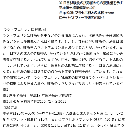
[ラクトフェリンと口腔環境]
ラクトフェリンは唾液や乳中などの外分泌液に含まれ、抗菌活性や免疫調節活
性などをもつ多機能なたんぱく質です。しかし、加齢に伴い唾液の分泌量は減
少するため、唾液中のラクトフェリン量も減少することがわかっています。ま
た、日本人の成人の約8割がかかっているとされる※1歯周病も、加齢に伴い患
者数が増加するといわれていますが、唾液が加齢に伴い減少することも原因の
一つとされています。さらに、歯周病の原因菌は増加すると、口臭の原因にも
なるため唾液の量は口臭予防の点からも重要な役割を果たしています。これま
での研究において、ラクトフェリンと乳由来の抗菌成分ラクトパーオキシダー
ゼの摂取により唾液の量や、唾液のサラサラ度が改善したと報告されています
※2。
※1:厚生労働省、平成17 年歯科疾患実態調査
※2:清水ら,歯科東洋医誌,30（1）,2,2011
[試験方法]
本研究は20代～60代（平均年齢41.3歳）の健康な成人男女を対象に、LF+LPO
配合タブレット摂取群（10名）またはプラセボタブレット摂取群（10 名）に無
作為に割り付けました。試験食は1 日3 回で1 回に1 錠ずつ、ゆっくり噛んで摂