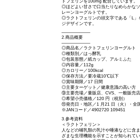
トフェリンを100mg 配合しています。
◎ほどよい甘さで口当たりなめらかな
レーンヨーグルトです。
◎ラクトフェリンの頭文字である「L」
ジデザインです。
——————–
2.商品概要
——————–
◎商品名／ラクトフェリンヨーグルト
◎種類別／はっ酵乳
◎包装形態／紙カップ、アルミふた
◎内容量／112g
◎カロリー／100kcal
◎保存方法／要冷蔵10℃以下
◎賞味期限／17 日間
◎主要ターゲット／健康意識の高い方
⑨主要売場／量販店、CVS、一般販売
◎希望小売価格／120 円（税別）
⑪発売日・地区／1 月21 日（火）・全
※JANコード／4902720 109451
3.参考資料
＜ラクトフェリン＞
人などの哺乳類の乳汁や唾液などに含
ざまな生理機能を示すことが知られて