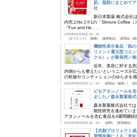
肌、脂肪にまとめてア
社
新日本製薬 株式会社
内売上No.1※1の「Slimore C
『Fun and He……
2026年08月06日 18：00
ダイエット
健康
健康食品
新商品（健
機能性表示食品「肌の
リメント還元型コエンザイム
クル）』が新発売／株
近年、美容に対する意
内側からも整えたいというニーズが広
の乾燥やコンディションのゆらぎを感
2026年08月05日 17：03
新商品（健康）
新
ピセアタンノールを含
ました／森永製菓株式
森永製菓株式会社では
能性研究を進めていま
アタンノールを含む食品を4週間継続
2026年08月04日 20：09
原料
研究報告
【共創プロジェクト成
習慣改善による「老化速