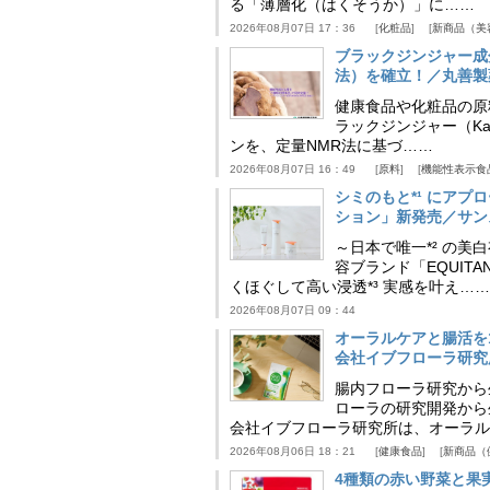
る「薄層化（はくそうか）」に……
2026年08月07日 17：36
化粧品
新商品（美
ブラックジンジャー成
法）を確立！／丸善製
健康食品や化粧品の原
ラックジンジャー（Kaem
ンを、定量NMR法に基づ……
2026年08月07日 16：49
原料
機能性表示食
シミのもと*¹ にア
ション」新発売／サン
～日本で唯一*² の
容ブランド「EQUIT
くほぐして高い浸透*³ 実感を叶え……
2026年08月07日 09：44
オーラルケアと腸活を
会社イブフローラ研究
腸内フローラ研究から
ローラの研究開発から
会社イブフローラ研究所は、オーラル
2026年08月06日 18：21
健康食品
新商品（
4種類の赤い野菜と果