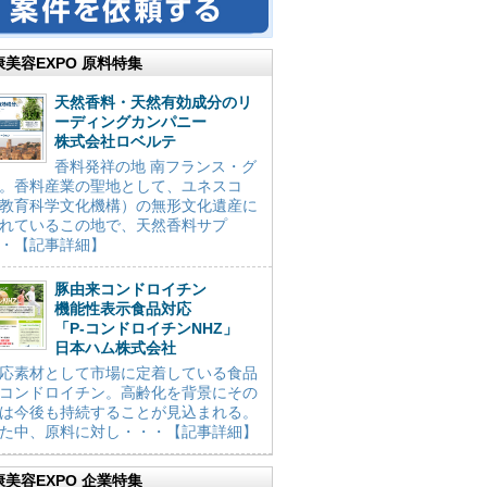
康美容EXPO 原料特集
天然香料・天然有効成分のリ
ーディングカンパニー
株式会社ロベルテ
香料発祥の地 南フランス・グ
。香料産業の聖地として、ユネスコ
教育科学文化機構）の無形文化遺産に
れているこの地で、天然香料サプ
・【記事詳細】
豚由来コンドロイチン
機能性表示食品対応
「P-コンドロイチンNHZ」
日本ハム株式会社
応素材として市場に定着している食品
コンドロイチン。高齢化を背景にその
は今後も持続することが見込まれる。
た中、原料に対し・・・【記事詳細】
康美容EXPO 企業特集