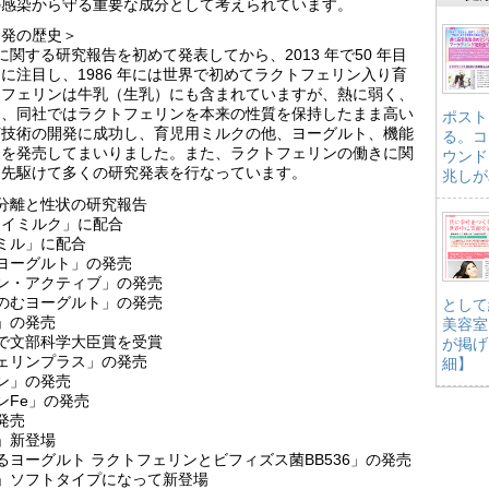
の感染から守る重要な成分として考えられています。
開発の歴史＞
に関する研究報告を初めて発表してから、2013 年で50 年目
に注目し、1986 年には世界で初めてラクトフェリン入り育
トフェリンは牛乳（生乳）にも含まれていますが、熱に弱く、
し、同社ではラクトフェリンを本来の性質を保持したまま高い
ポスト
菌技術の開発に成功し、育児用ミルクの他、ヨーグルト、機能
る。コ
品を発売してまいりました。また、ラクトフェリンの働きに関
ウンド
に先駆けて多くの研究発表を行なっています。
兆しが
の分離と性状の研究報告
ドライミルク」に配合
ルミル」に配合
達ヨーグルト」の発売
リン・アクティブ」の発売
気のむヨーグルト」の発売
として
ト」の発売
美容室
発で文部科学大臣賞を受賞
が掲げ
フェリンプラス」の発売
細】
リン」の発売
ンFe」の発売
発売
ト」新登場
するヨーグルト ラクトフェリンとビフィズス菌BB536」の発売
ト」ソフトタイプになって新登場