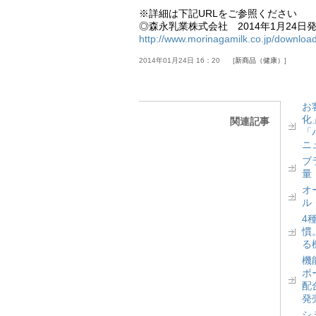
※詳細は下記URLをご参照ください
◎森永乳業株式会社 2014年1月24日
http://www.morinagamilk.co.jp/downloa
2014年01月24日 16：20
新商品（健康）
お
化
関連記事
「
ニ
ブ
量
オ
ル
4
慣
る
機
ポ
配
発
シ