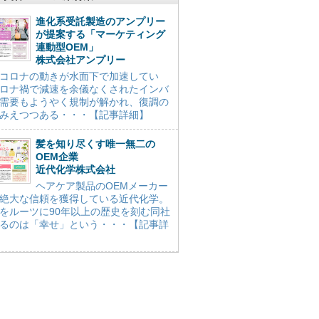
進化系受託製造のアンプリー
が提案する「マーケティング
連動型OEM」
株式会社アンプリー
コロナの動きが水面下で加速してい
ロナ禍で減速を余儀なくされたインバ
需要もようやく規制が解かれ、復調の
みえつつある・・・【記事詳細】
髪を知り尽くす唯一無二の
OEM企業
近代化学株式会社
ヘアケア製品のOEMメーカー
絶大な信頼を獲得している近代化学。
をルーツに90年以上の歴史を刻む同社
るのは「幸せ」という・・・【記事詳