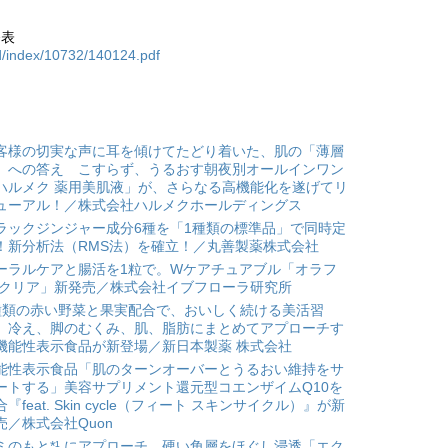
発表
d/index/10732/140124.pdf
客様の切実な声に耳を傾けてたどり着いた、肌の「薄層
」への答え こすらず、うるおす朝夜別オールインワン
ハルメク 薬用美肌液」が、さらなる高機能化を遂げてリ
ューアル！／株式会社ハルメクホールディングス
ラックジンジャー成分6種を「1種類の標準品」で同時定
！新分析法（RMS法）を確立！／丸善製薬株式会社
ーラルケアと腸活を1粒で。Wケアチュアブル「オラフ
 クリア」新発売／株式会社イブフローラ研究所
種類の赤い野菜と果実配合で、おいしく続ける美活習
。冷え、脚のむくみ、肌、脂肪にまとめてアプローチす
機能性表示食品が新登場／新日本製薬 株式会社
能性表示食品「肌のターンオーバーとうるおい維持をサ
ートする」美容サプリメント還元型コエンザイムQ10を
合『feat. Skin cycle（フィート スキンサイクル）』が新
売／株式会社Quon
ミのもと*¹ にアプローチ、硬い角層をほぐし浸透「エク