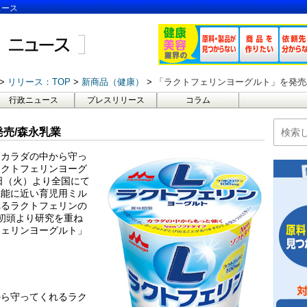
ュース
リリース：TOP
新商品（健康）
「ラクトフェリンヨーグルト」を発売
行政ニュース
プレスリリース
コラム
売/森永乳業
、カラダの中から守っ
ラクトフェリンヨーグ
 日（火）より全国にて
機能に近い育児用ミル
れるラクトフェリンの
代初頭より研究を重ね
フェリンヨーグルト」
。
から守ってくれるラク