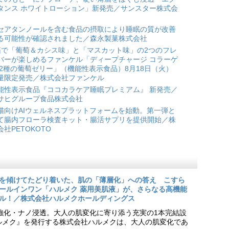
タンス ホワイトローション」新発売／サンスター株式会
セアタンノールを含む食品の摂取により睡眠の質が改善
る可能性が確認されました／森永製菓株式会社
箱で「葡萄＆カシス味」と「マスカット味」の2つのフレ
バーが楽しめるファンケル「ディープチャージ コラーゲ
 2種の葡萄ゼリー」（機能性表示食品）8月18日（火）
量限定発売／株式会社ファンケル
能性表示食品『ココカラケア睡眠プレミアム』 新発売／
サヒグループ食品株式会社
猫向けAIウェルネスプラットフォームを始動。第一弾と
て腸内フローラ検査キット・腸活サプリを提供開始／株
会社PETOKOTO
を傾けてたどり着いた、肌の「薄層化」への答え こすら
ールインワン「ハルメク 薬用美肌液」が、さらなる高機能
ル！／株式会社ハルメクホールディングス
ア強化・ナノ浸透。大人の肌変化に寄り添う充実の1本完結設
『ハルメク』を発行する株式会社ハルメクは、大人の肌変化であ