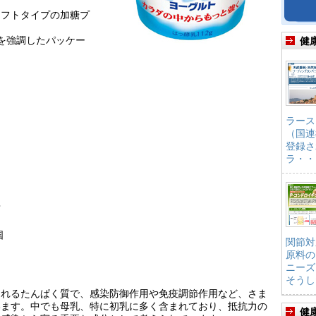
ソフトタイプの加糖プ
を強調したパッケー
健
ラース
（国連
登録さ
ラ・・
店
国
関節対
原料の
ニーズ
そうし
まれるたんぱく質で、感染防御作用や免疫調節作用など、さま
います。中でも母乳、特に初乳に多く含まれており、抵抗力の
健