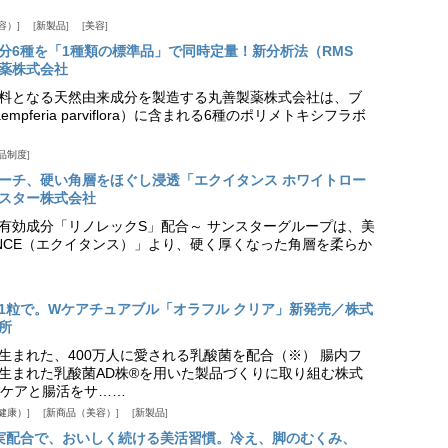
容）
新製品
美容
分6種を「1種類の標準品」で同時定量！新分析法（RMS
薬株式会社
料となる天然由来成分を製造する丸善製薬株式会社は、ブ
pferia parviflora）に含まれる6種のポリメトキシフラボ
品制度
プローチ、硬い角層をほぐし浸透「エクイタンス ホワイトロー
スター株式会社
美白有効成分「リノレックS」配合～ サンスターグループは、美
ANCE（エクイタンス）」より、硬く厚くなった角層を柔らか
1粒で。Wケアチュアブル「オラフル クリア」新発売／株式
所
生まれた、400万人に愛される乳酸菌を配合（※） 腸内フ
生まれた乳酸菌AD株®を用いた製品づくりに取り組む株式
ケアと腸活をサ……
健康）
新商品（美容）
新製品
実配合で、おいしく続ける美活習慣。冷え、脚のむくみ、