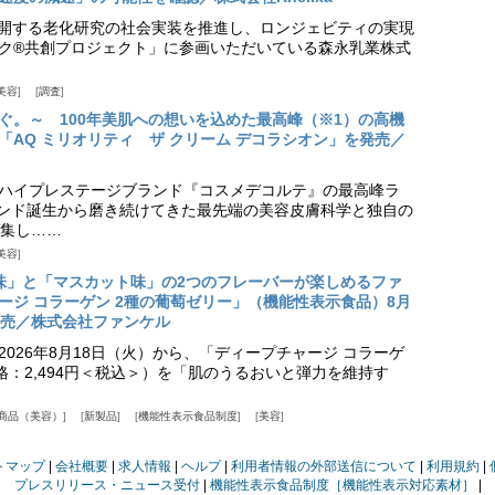
aが展開する老化研究の社会実装を推進し、ロンジェビティの実現
ク®共創プロジェクト」に参画いただいている森永乳業株式
美容
調査
ぐ。～ 100年美肌への想いを込めた最高峰（※1）の高機
「AQ ミリオリティ ザ クリーム デコラシオン」を発売／
ハイプレステージブランド『コスメデコルテ』の最高峰ラ
ランド誕生から磨き続けてきた最先端の美容皮膚科学と独自の
集し……
美容
味」と「マスカット味」の2つのフレーバーが楽しめるファ
ージ コラーゲン 2種の葡萄ゼリー」（機能性表示食品）8月
発売／株式会社ファンケル
026年8月18日（火）から、「ディープチャージ コラーゲ
価格：2,494円＜税込＞）を「肌のうるおいと弾力を維持す
商品（美容）
新製品
機能性表示食品制度
美容
トマップ
会社概要
求人情報
ヘルプ
利用者情報の外部送信について
利用規約
プレスリリース・ニュース受付
機能性表示食品制度［機能性表示対応素材］