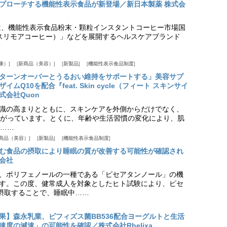
プローチする機能性表示食品が新登場／新日本製薬 株式会
は、機能性表示食品粉末・顆粒インスタントコーヒー市場国
offee（スリモアコーヒー）」などを展開するヘルスケアブランド
康）
新商品（美容）
新製品
機能性表示食品制度
ターンオーバーとうるおい維持をサポートする」美容サプ
Q10を配合『feat. Skin cycle（フィート スキンサイ
式会社Quon
識の高まりとともに、スキンケアを外側からだけでなく、
がっています。とくに、年齢や生活習慣の変化により、肌
……
商品（美容）
新製品
機能性表示食品制度
む食品の摂取により睡眠の質が改善する可能性が確認され
会社
、ポリフェノールの一種である「ピセアタンノール」の機
す。この度、健常成人を対象としたヒト試験により、ピセ
摂取することで、睡眠中……
果】森永乳業、ビフィズス菌BB536配合ヨーグルトと生活
度の減速」の可能性を確認／株式会社Rhelixa