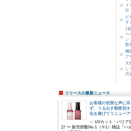
イ
社
ピ
す
1
ー
ン
数
機
ア
犬
し
式
リリースの最新ニュース
お客様の切実な声に耳
ず、うるおす朝夜別オ
化を遂げてリニューア
～ UVカット・バリ
計 〜 販売部数No.1（※1）雑誌