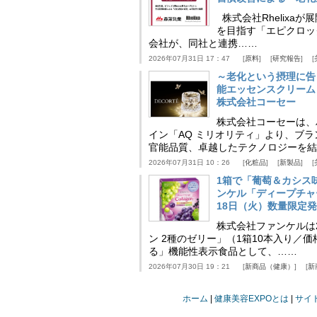
株式会社Rhelix
を目指す「エピクロッ
会社が、同社と連携……
2026年07月31日 17：47
原料
研究報告
～老化という摂理に告
能エッセンスクリーム
株式会社コーセー
株式会社コーセーは、
イン「AQ ミリオリティ」より、ブ
官能品質、卓越したテクノロジーを結
2026年07月31日 10：26
化粧品
新製品
1箱で「葡萄＆カシス
ンケル「ディープチャ
18日（火）数量限定
株式会社ファンケルは2
ン 2種のゼリー」（1箱10本入り／
る」機能性表示食品として、……
2026年07月30日 19：21
新商品（健康）
新
ホーム
健康美容EXPOとは
サイ