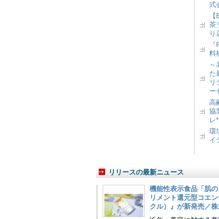
式
【
茶
り
『
料
～
た
リ
ー
高
協
レ
環
イ
リリースの最新ニュース
機能性表示食品「肌の
リメント還元型コエンザイム
クル）』が新発売／株