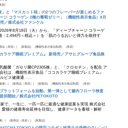
美容
味」と「マスカット味」の2つのフレーバーが楽しめるファ
ージ コラーゲン 2種の葡萄ゼリー」（機能性表示食品）8月
発売／株式会社ファンケル
026年8月18日（火）から、「ディープチャージ コラーゲ
価格：2,494円＜税込＞）を「肌のうるおいと弾力を維持す
商品（美容）
新製品
機能性表示食品制度
美容
カラケア睡眠プレミアム』 新発売／アサヒグループ食品株
乳酸菌「ガセリ菌CP2305株」と、「クロセチン」を配合 ア
会社は、機能性表示食品『ココカラケア睡眠プレミアム』
ルピス健康通……
健康）
新商品（美容）
新製品
機能性表示食品制度
美容
スプラットフォームを始動。第一弾として腸内フローラ検査
供開始／株式会社PETOKOTO
+ 専門家で、一生に、一匹一匹に最適な健康提案を実現 株式会社
愛犬・愛猫の健康寿命延伸を目指し、健康データを蓄積・解析
康）
新商品（美容）
新製品
HE MATCHA TOKYOとの限定コラボ！抹茶ラテ発想のクレンジ