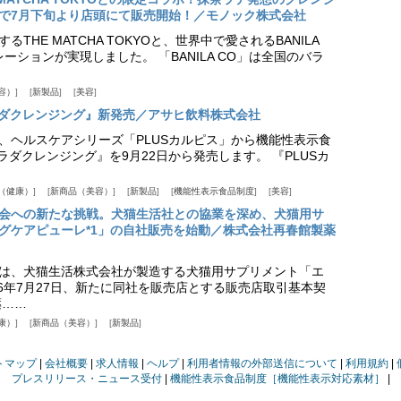
で7月下旬より店頭にて販売開始！／モノック株式会社
THE MATCHA TOKYOと、世界中で愛されるBANILA
ーションが実現しました。 「BANILA CO」は全国のバラ
容）
新製品
美容
カラダクレンジング』新発売／アサヒ飲料株式会社
、ヘルスケアシリーズ「PLUSカルピス」から機能性表示食
カラダクレンジング』を9月22日から発売します。 『PLUSカ
（健康）
新商品（美容）
新製品
機能性表示食品制度
美容
会への新たな挑戦。犬猫生活社との協業を深め、犬猫用サ
グケアピューレ*1」の自社販売を始動／株式会社再春館製薬
は、犬猫生活株式会社が製造する犬猫用サプリメント「エ
6年7月27日、新たに同社を販売店とする販売店取引基本契
薬……
康）
新商品（美容）
新製品
トマップ
会社概要
求人情報
ヘルプ
利用者情報の外部送信について
利用規約
プレスリリース・ニュース受付
機能性表示食品制度［機能性表示対応素材］