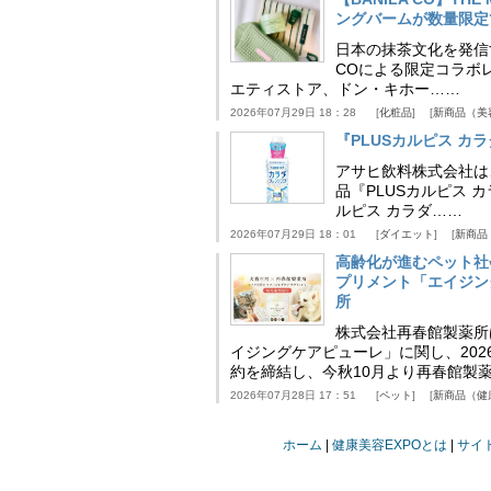
ングバームが数量限定
日本の抹茶文化を発信する
COによる限定コラボレ
エティストア、ドン・キホー……
2026年07月29日 18：28
化粧品
新商品（美
『PLUSカルピス 
アサヒ飲料株式会社は
品『PLUSカルピス 
ルピス カラダ……
2026年07月29日 18：01
ダイエット
新商品
高齢化が進むペット社
プリメント「エイジン
所
株式会社再春館製薬所
イジングケアピューレ」に関し、202
約を締結し、今秋10月より再春館製
2026年07月28日 17：51
ペット
新商品（健
ホーム
健康美容EXPOとは
サイ