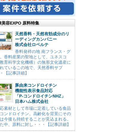
康美容EXPO 原料特集
天然香料・天然有効成分のリ
ーディングカンパニー
株式会社ロベルテ
香料発祥の地 南フランス・グ
。香料産業の聖地として、ユネスコ
教育科学文化機構）の無形文化遺産に
れているこの地で、天然香料サプ
・【記事詳細】
豚由来コンドロイチン
機能性表示食品対応
「P-コンドロイチンNHZ」
日本ハム株式会社
応素材として市場に定着している食品
コンドロイチン。高齢化を背景にその
は今後も持続することが見込まれる。
た中、原料に対し・・・【記事詳細】