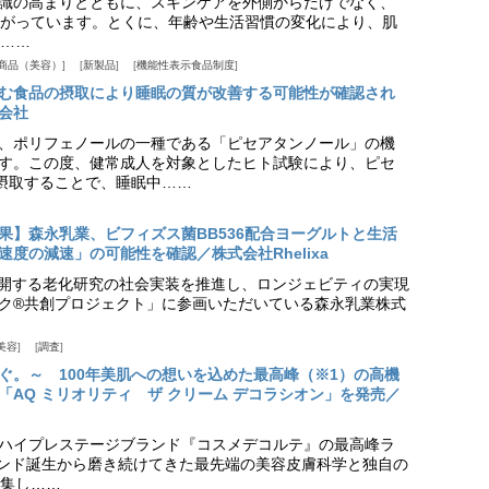
識の高まりとともに、スキンケアを外側からだけでなく、
がっています。とくに、年齢や生活習慣の変化により、肌
……
商品（美容）
新製品
機能性表示食品制度
む食品の摂取により睡眠の質が改善する可能性が確認され
会社
、ポリフェノールの一種である「ピセアタンノール」の機
す。この度、健常成人を対象としたヒト試験により、ピセ
摂取することで、睡眠中……
果】森永乳業、ビフィズス菌BB536配合ヨーグルトと生活
度の減速」の可能性を確認／株式会社Rhelixa
aが展開する老化研究の社会実装を推進し、ロンジェビティの実現
ク®共創プロジェクト」に参画いただいている森永乳業株式
美容
調査
ぐ。～ 100年美肌への想いを込めた最高峰（※1）の高機
「AQ ミリオリティ ザ クリーム デコラシオン」を発売／
ハイプレステージブランド『コスメデコルテ』の最高峰ラ
ランド誕生から磨き続けてきた最先端の美容皮膚科学と独自の
集し……