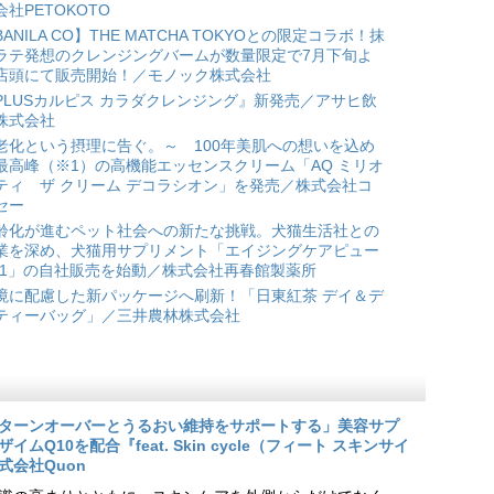
会社PETOKOTO
BANILA CO】THE MATCHA TOKYOとの限定コラボ！抹
ラテ発想のクレンジングバームが数量限定で7月下旬よ
店頭にて販売開始！／モノック株式会社
PLUSカルピス カラダクレンジング』新発売／アサヒ飲
株式会社
老化という摂理に告ぐ。～ 100年美肌への想いを込め
最高峰（※1）の高機能エッセンスクリーム「AQ ミリオ
ティ ザ クリーム デコラシオン」を発売／株式会社コ
セー
齢化が進むペット社会への新たな挑戦。犬猫生活社との
業を深め、犬猫用サプリメント「エイジングケアピュー
*1」の自社販売を始動／株式会社再春館製薬所
境に配慮した新パッケージへ刷新！「日東紅茶 デイ＆デ
ティーバッグ」／三井農林株式会社
ターンオーバーとうるおい維持をサポートする」美容サプ
Q10を配合『feat. Skin cycle（フィート スキンサイ
式会社Quon