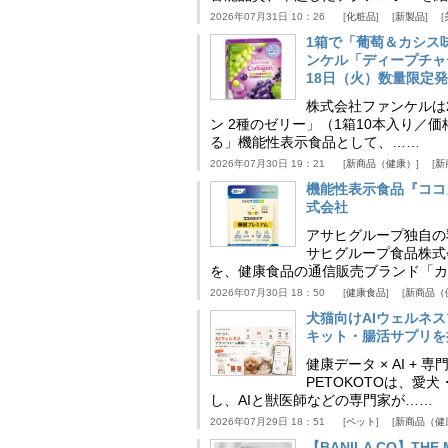
2026年07月31日 10：26
化粧品
新製品
1箱で「葡萄＆カシス
ンケル「ディープチャ
18日（火）数量限定
株式会社ファンケルは2
ン 2種のゼリー」（1箱10本入り／
る」機能性表示食品として、……
2026年07月30日 19：21
新商品（健康）
新
機能性表示食品『ココ
式会社
アサヒグループ独自の
サヒグループ食品株式
を、健康食品の通信販売ブランド「カ
2026年07月30日 18：50
健康食品
新商品（
犬猫向けAIウェルネ
キット・腸活サプリを提
健康データ × AI 
PETOKOTOは、
し、AIと獣医師などの専門家が……
2026年07月29日 18：51
ペット
新商品（健
【BANILA CO】T