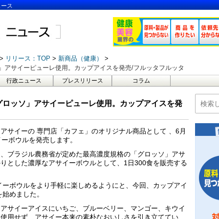
ュース
リリース：TOP
新商品（健康）
」アサイーピューレ使用。カップアイスを発売/フルッタフルッタ
行政ニュース
プレスリリース
コラム
グロッソ」アサイーピューレ使用。カップアイスを発
アサイーの 専門店「カフェ」のオリジナル商品として 、6月
イーボウルを発売します。
は、ブラジル農務省が定めた最高濃度規格の「グロッソ」アサ
りとした濃厚なアサイーボウルとして、1日300食を販売する
サイーボウルをより手軽に楽しめるようにと、今回、カップアイ
を始めました。
なアサイーアイスにいちご、ブルーベリー、マンゴー、キウイ
を使用せず、アサイー本来の素朴なおいしさを引き立ててい