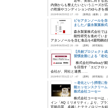
近年、美容に対する意
内側からも整えたいというニーズが広
の乾燥やコンディションのゆらぎを感
2026年08月05日 17：03
新商品（健康）
新
ピセアタンノールを含
ました／森永製菓株式
森永製菓株式会社では
能性研究を進めていま
アタンノールを含む食品を4週間継続
2026年08月04日 20：09
原料
研究報告
【共創プロジェクト成
習慣改善による「老化速
株式会社Rhelix
を目指す「エピクロッ
会社が、同社と連携……
2026年07月31日 17：47
原料
研究報告
～老化という摂理に告
能エッセンスクリーム
株式会社コーセー
株式会社コーセーは、
イン「AQ ミリオリティ」より、ブ
官能品質、卓越したテクノロジーを結