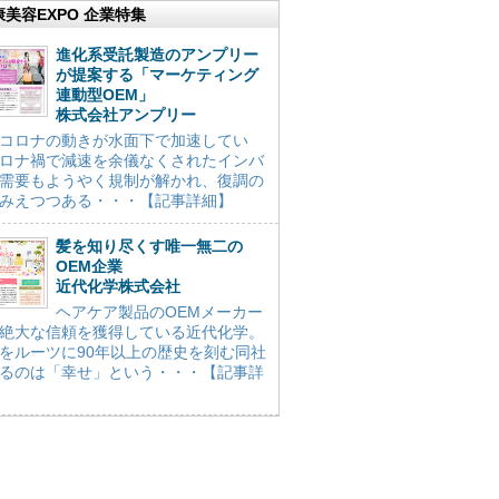
康美容EXPO 企業特集
進化系受託製造のアンプリー
が提案する「マーケティング
連動型OEM」
株式会社アンプリー
コロナの動きが水面下で加速してい
ロナ禍で減速を余儀なくされたインバ
需要もようやく規制が解かれ、復調の
みえつつある・・・【記事詳細】
髪を知り尽くす唯一無二の
OEM企業
近代化学株式会社
ヘアケア製品のOEMメーカー
絶大な信頼を獲得している近代化学。
をルーツに90年以上の歴史を刻む同社
るのは「幸せ」という・・・【記事詳