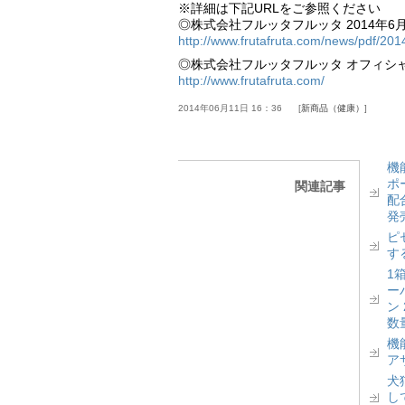
※詳細は下記URLをご参照ください
◎株式会社フルッタフルッタ 2014年6
http://www.frutafruta.com/news/pdf/20
◎株式会社フルッタフルッタ オフィシ
http://www.frutafruta.com/
2014年06月11日 16：36
新商品（健康）
機
ポ
関連記事
配
発
ピ
す
1
ー
ン
数
機
ア
犬
し