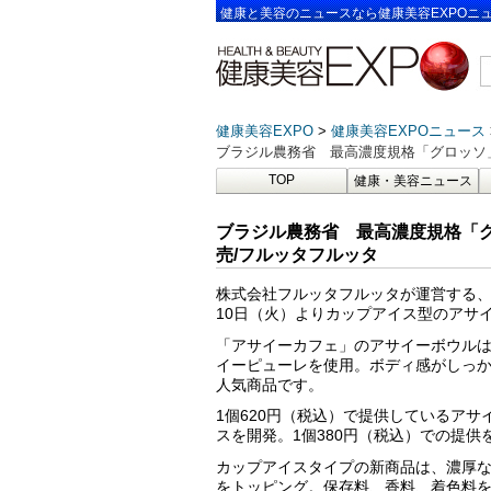
健康と美容のニュースなら健康美容EXPOニ
健康美容EXPO
健康美容EXPOニュース
ブラジル農務省 最高濃度規格「グロッソ
TOP
健康・美容ニュース
ブラジル農務省 最高濃度規格「
売/フルッタフルッタ
株式会社フルッタフルッタが運営する、
10日（火）よりカップアイス型のアサ
「アサイーカフェ」のアサイーボウル
イーピューレを使用。ボディ感がしっか
人気商品です。
1個620円（税込）で提供しているア
スを開発。1個380円（税込）での提供
カップアイスタイプの新商品は、濃厚
をトッピング。保存料、香料、着色料