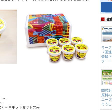
健
ラース
（国連
登録さ
ラ・・
関節対
原料の
火）～、
ニーズ
～、
そうし
（火）～※ギフトセットのみ