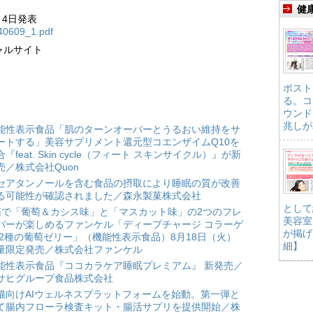
健
月4日発表
140609_1.pdf
ャルサイト
ポスト
る。コ
ウンド
兆しが
能性表示食品「肌のターンオーバーとうるおい維持をサ
ートする」美容サプリメント還元型コエンザイムQ10を
合『feat. Skin cycle（フィート スキンサイクル）』が新
売／株式会社Quon
セアタンノールを含む食品の摂取により睡眠の質が改善
る可能性が確認されました／森永製菓株式会社
として
箱で「葡萄＆カシス味」と「マスカット味」の2つのフレ
美容室
バーが楽しめるファンケル「ディープチャージ コラーゲ
が掲げ
 2種の葡萄ゼリー」（機能性表示食品）8月18日（火）
細】
量限定発売／株式会社ファンケル
能性表示食品『ココカラケア睡眠プレミアム』 新発売／
サヒグループ食品株式会社
猫向けAIウェルネスプラットフォームを始動。第一弾と
て腸内フローラ検査キット・腸活サプリを提供開始／株