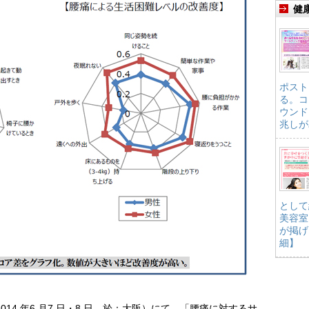
健
ポスト
る。コ
ウンド
兆しが
として
美容室
が掲げ
細】
014 年6 月7 日・8 日、於：大阪）にて、「腰痛に対するサ