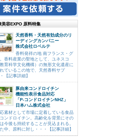
康美容EXPO 原料特集
天然香料・天然有効成分のリ
ーディングカンパニー
株式会社ロベルテ
香料発祥の地 南フランス・グ
。香料産業の聖地として、ユネスコ
教育科学文化機構）の無形文化遺産に
れているこの地で、天然香料サプ
・【記事詳細】
豚由来コンドロイチン
機能性表示食品対応
「P-コンドロイチンNHZ」
日本ハム株式会社
応素材として市場に定着している食品
コンドロイチン。高齢化を背景にその
は今後も持続することが見込まれる。
た中、原料に対し・・・【記事詳細】