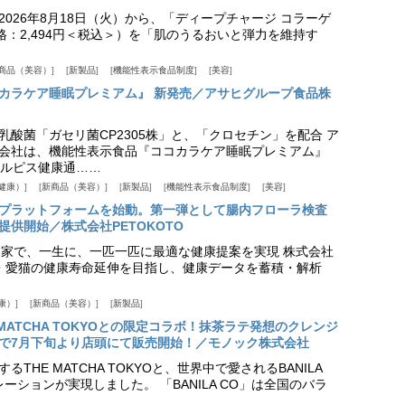
026年8月18日（火）から、「ディープチャージ コラーゲ
価格：2,494円＜税込＞）を「肌のうるおいと弾力を維持す
商品（美容）
新製品
機能性表示食品制度
美容
カラケア睡眠プレミアム』 新発売／アサヒグループ食品株
乳酸菌「ガセリ菌CP2305株」と、「クロセチン」を配合 ア
会社は、機能性表示食品『ココカラケア睡眠プレミアム』
ルピス健康通……
健康）
新商品（美容）
新製品
機能性表示食品制度
美容
スプラットフォームを始動。第一弾として腸内フローラ検査
供開始／株式会社PETOKOTO
+ 専門家で、一生に、一匹一匹に最適な健康提案を実現 株式会社
愛犬・愛猫の健康寿命延伸を目指し、健康データを蓄積・解析
康）
新商品（美容）
新製品
HE MATCHA TOKYOとの限定コラボ！抹茶ラテ発想のクレンジ
で7月下旬より店頭にて販売開始！／モノック株式会社
THE MATCHA TOKYOと、世界中で愛されるBANILA
ーションが実現しました。 「BANILA CO」は全国のバラ