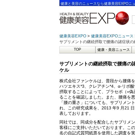
健康と美容のニュースなら健康美容EXPOニ
健康美容EXPO
健康美容EXPOニュース
サプリメントの継続摂取で腰痛の諸症状の
TOP
健康・美容ニュース
サプリメントの継続摂取で腰痛の
ケル
株式会社ファンケルは、普段から腰痛を
ハツエキス*3、クレアチン*4、α-リポ
摂取することによって、プラセボ（=偽
ることを確認しました。また、腰痛を
「腰の重さ」についても、サプリメン
れ、この研究成果を、2013 年9 月2
表しております。
同社では、同成分を配合したサプリメント
客様にご支持いただいております。この
名の自記式質問紙票を使用した調査を