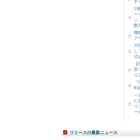
す
1
ー
ン
数
機
ア
犬
し
式
【
茶
り
『
料
～
た
リ
ー
リリースの最新ニュース