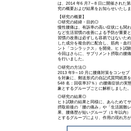
は、2014 年6 月7～8 日に開催さ
究の概要および結果をお知らせいたし
【研究の概要】
◎研究の経緯・目的◎
慢性腰痛は、有訴率の高い症状にも関
など生活習慣の改善による予防が重要
習慣の改善は必ずしも容易ではないた
した成分を複合的に配合し、筋肉・血
ント「コシラックス」を開発。ヒト試
今回はさらに、サプリメント摂取の腰
を行いました。
◎研究の方法◎
2013 年9～10 月に腰痛対策をコン
を対象に、郵送形式の自記式質問紙票を使
548 名：回収率37％）の腰痛症状の
象とするグループごとに解析しました
◎研究の結果◎
ヒト試験の結果と同様に、あらためて
摂取前後の「腰の痛み」や「生活困難レベ
果、腰痛歴が短いグループ（1 年以内
とするグループにより、作用の現れ方