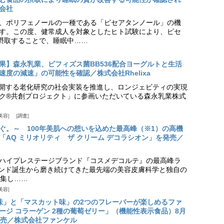
会社
、ポリフェノールの一種である「ピセアタンノール」の機
す。この度、健常成人を対象としたヒト試験により、ピセ
摂取することで、睡眠中……
果】森永乳業、ビフィズス菌BB536配合ヨーグルトと生活
度の減速」の可能性を確認／株式会社Rhelixa
aが展開する老化研究の社会実装を推進し、ロンジェビティの実現
ク®共創プロジェクト」に参画いただいている森永乳業株式
美容
調査
ぐ。～ 100年美肌への想いを込めた最高峰（※1）の高機
「AQ ミリオリティ ザ クリーム デコラシオン」を発売／
ハイプレステージブランド『コスメデコルテ』の最高峰ラ
ランド誕生から磨き続けてきた最先端の美容皮膚科学と独自の
集し……
美容
味」と「マスカット味」の2つのフレーバーが楽しめるファ
ージ コラーゲン 2種の葡萄ゼリー」（機能性表示食品）8月
発売／株式会社ファンケル