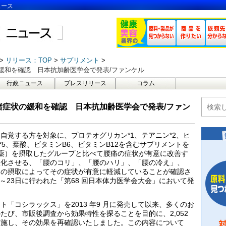
ュース
リリース：TOP
サプリメント
緩和を確認 日本抗加齢医学会で発表/ファンケル
行政ニュース
プレスリリース
コラム
諸症状の緩和を確認 日本抗加齢医学会で発表/ファン
自覚する方を対象に、プロテオグリカン*1、テアニン*2、ヒ
酸*5、葉酸、ビタミンB6、ビタミンB12を含むサプリメントを
薬）を摂取したグループと比べて腰痛の症状が有意に改善す
悪化させる、「腰のコリ」、「腰のハリ」、「腰の冷え」、
トの摂取によってその症状が有意に軽減していることが確認さ
1 日～23日に行われた「第68 回日本体力医学会大会」において発
「コシラックス」を2013 年9 月に発売して以来、多くのお
たび、市販後調査から効果特性を探ることを目的に、2,052
実施し、その効果を再確認いたしました。この内容について