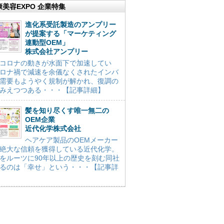
康美容EXPO 企業特集
進化系受託製造のアンプリー
が提案する「マーケティング
連動型OEM」
株式会社アンプリー
コロナの動きが水面下で加速してい
ロナ禍で減速を余儀なくされたインバ
需要もようやく規制が解かれ、復調の
みえつつある・・・【記事詳細】
髪を知り尽くす唯一無二の
OEM企業
近代化学株式会社
ヘアケア製品のOEMメーカー
絶大な信頼を獲得している近代化学。
をルーツに90年以上の歴史を刻む同社
るのは「幸せ」という・・・【記事詳