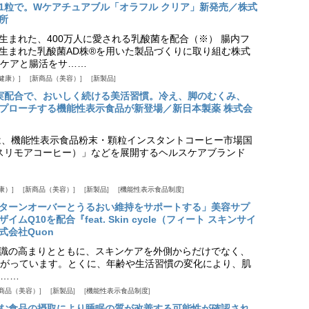
1粒で。Wケアチュアブル「オラフル クリア」新発売／株式
所
生まれた、400万人に愛される乳酸菌を配合（※） 腸内フ
生まれた乳酸菌AD株®を用いた製品づくりに取り組む株式
ケアと腸活をサ……
健康）
新商品（美容）
新製品
実配合で、おいしく続ける美活習慣。冷え、脚のむくみ、
プローチする機能性表示食品が新登場／新日本製薬 株式会
は、機能性表示食品粉末・顆粒インスタントコーヒー市場国
offee（スリモアコーヒー）」などを展開するヘルスケアブランド
康）
新商品（美容）
新製品
機能性表示食品制度
ターンオーバーとうるおい維持をサポートする」美容サプ
Q10を配合『feat. Skin cycle（フィート スキンサイ
式会社Quon
識の高まりとともに、スキンケアを外側からだけでなく、
がっています。とくに、年齢や生活習慣の変化により、肌
……
商品（美容）
新製品
機能性表示食品制度
む食品の摂取により睡眠の質が改善する可能性が確認され