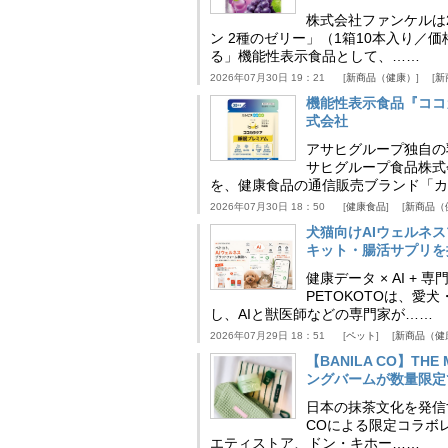
株式会社ファンケルは2
ン 2種のゼリー」（1箱10本入り／
る」機能性表示食品として、……
2026年07月30日 19：21
新商品（健康）
新
機能性表示食品『ココ
式会社
アサヒグループ独自の
サヒグループ食品株式
を、健康食品の通信販売ブランド「カ
2026年07月30日 18：50
健康食品
新商品（
犬猫向けAIウェルネ
キット・腸活サプリを提
健康データ × AI 
PETOKOTOは、
し、AIと獣医師などの専門家が……
2026年07月29日 18：51
ペット
新商品（健
【BANILA CO】T
ングバームが数量限定
日本の抹茶文化を発信する
COによる限定コラボレ
エティストア、ドン・キホー……