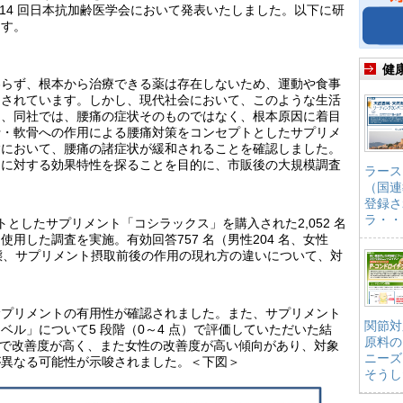
れた第14 回日本抗加齢医学会において発表いたしました。以下に研
ます。
健
わらず、根本から治療できる薬は存在しないため、運動や食事
とされています。しかし、現代社会において、このような生活
め、同社では、腰痛の症状そのものではなく、根本原因に着目
行・軟骨への作用による腰痛対策をコンセプトとしたサプリメ
験において、腰痛の諸症状が緩和されることを確認しました。
痛に対する効果特性を探ることを目的に、市販後の大規模調査
ラース
（国連
登録さ
ラ・・
セプトとしたサプリメント「コシラックス」を購入された2,052 名
用した調査を実施。有効回答757 名（男性204 名、女性
実態、サプリメント摂取前後の作用の現れ方の違いについて、対
。
サプリメントの有用性が確認されました。また、サプリメント
関節対
ル」について5 段階（0～4 点）で評価していただいた結
原料の
）で改善度が高く、また女性の改善度が高い傾向があり、対象
ニーズ
が異なる可能性が示唆されました。＜下図＞
そうし