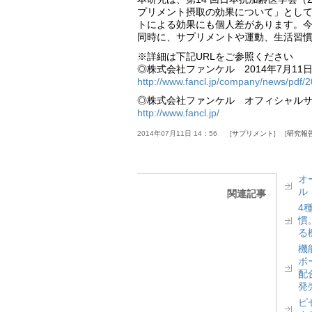
プリメント摂取の効果について」とし
トによる効果にも個人差があります。
同時に、サプリメントや運動、生活習
※詳細は下記URLをご参照ください
◎株式会社ファンケル 2014年7月11
http://www.fancl.jp/company/news/pdf/2
◎株式会社ファンケル オフィシャル
http://www.fancl.jp/
2014年07月11日 14：56
サプリメント
研究報
オ
ル
関連記事
4
慣
る
機
ポ
配
発
ピ