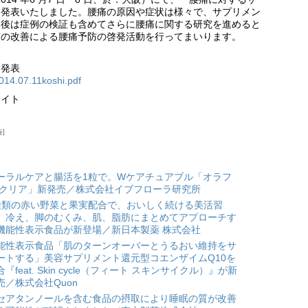
て発表いたしました。腰痛の原因や症状は様々で、サプリメン
今後は症例の検証も含めてさらに腰痛に関する研究を進めると
慣の改善による腰痛予防の啓発活動を行ってまいります。
日発表
014.07.11koshi.pdf
サイト
告
ーラルケアと腸活を1粒で。Wケアチュアブル「オラフ
 クリア」新発売／株式会社イブフローラ研究所
種類の赤い野菜と果実配合で、おいしく続ける美活習
。冷え、脚のむくみ、肌、脂肪にまとめてアプローチす
機能性表示食品が新登場／新日本製薬 株式会社
能性表示食品「肌のターンオーバーとうるおい維持をサ
ートする」美容サプリメント還元型コエンザイムQ10を
合『feat. Skin cycle（フィート スキンサイクル）』が新
売／株式会社Quon
セアタンノールを含む食品の摂取により睡眠の質が改善