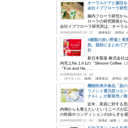
オーラルケアと腸活を
会社イブフローラ研究
腸内フローラ研究から
ローラの研究開発から
会社イブフローラ研究所は、オーラル
2026年08月06日 18：21
健康食品
新商品（
4種類の赤い野菜と果
肌、脂肪にまとめてア
社
新日本製薬 株式会社
内売上No.1※1の「Slimore C
『Fun and He……
2026年08月06日 18：00
ダイエット
健康
健康食品
新商品（健
機能性表示食品「肌の
リメント還元型コエンザイム
クル）』が新発売／株
近年、美容に対する意
内側からも整えたいというニーズが広
の乾燥やコンディションのゆらぎを感
2026年08月05日 17：03
新商品（健康）
新
ピセアタンノールを含