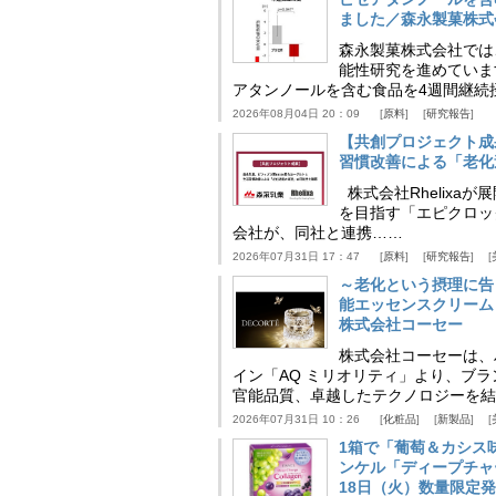
ました／森永製菓株式
森永製菓株式会社では
能性研究を進めていま
アタンノールを含む食品を4週間継続
2026年08月04日 20：09
原料
研究報告
【共創プロジェクト成
習慣改善による「老化速
株式会社Rhelix
を目指す「エピクロッ
会社が、同社と連携……
2026年07月31日 17：47
原料
研究報告
～老化という摂理に告
能エッセンスクリーム
株式会社コーセー
株式会社コーセーは、
イン「AQ ミリオリティ」より、ブ
官能品質、卓越したテクノロジーを結
2026年07月31日 10：26
化粧品
新製品
1箱で「葡萄＆カシス
ンケル「ディープチャ
18日（火）数量限定