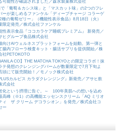
る可能性が確認されました／森永製菓株式会社
箱で「葡萄＆カシス味」と「マスカット味」の2つのフレ
バーが楽しめるファンケル「ディープチャージ コラーゲ
 2種の葡萄ゼリー」（機能性表示食品）8月18日（火）
量限定発売／株式会社ファンケル
能性表示食品『ココカラケア睡眠プレミアム』 新発売／
サヒグループ食品株式会社
猫向けAIウェルネスプラットフォームを始動。第一弾と
て腸内フローラ検査キット・腸活サプリを提供開始／株
会社PETOKOTO
BANILA CO】THE MATCHA TOKYOとの限定コラボ！抹
ラテ発想のクレンジングバームが数量限定で7月下旬よ
店頭にて販売開始！／モノック株式会社
PLUSカルピス カラダクレンジング』新発売／アサヒ飲
株式会社
老化という摂理に告ぐ。～ 100年美肌への想いを込め
最高峰（※1）の高機能エッセンスクリーム「AQ ミリオ
ティ ザ クリーム デコラシオン」を発売／株式会社コ
セー