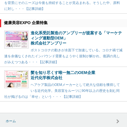
を背景にそのニーズは今後も持続することが見込まれる。そうした中、原料
に対し・・・【記事詳細】
健康美容EXPO 企業特集
進化系受託製造のアンプリーが提案する「マーケテ
ィング連動型OEM」
株式会社アンプリー
ポストコロナの動きが水面下で加速している。コロナ禍で減
速を余儀なくされたインバウンド需要もようやく規制が解かれ、復調の兆し
がみえつつある・・・【記事詳細】
髪を知り尽くす唯一無二のOEM企業
近代化学株式会社
ヘアケア製品のOEMメーカーとして絶大な信頼を獲得して
いる近代化学。美容室をルーツに90年以上の歴史を刻む同
社が掲げるのは「幸せ」という・・・【記事詳細】
ホーム