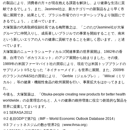
の製品により、消費者の方々が現在抱える課題を解決し、より健康な生活に貢
献できるでしょう。また、Jasmine社は、新カテゴリーの新製品をより早く市
場に展開でき、結果として、ブラジル市場でのリーダーシップをより強固にで
きるでしょう。」と述べています。
大塚製薬の代表取締役副社長である梅野雅之は、「このたびJasmine社が大塚
グループに仲間入りし、成長著しいブラジルでの事業を開始することで、南米
という新しいエリアの人々の健康に貢献できることを嬉しく思います。」と述
べています。
大塚製薬のニュートラシューティカルズ関連事業の世界展開は、1982年の香
港、台湾での「ポカリスエット」のアジア展開から始まりました。その後、
1989年の米国ファーマバイト社の買収により、現在では米国トップブランドの
サプリメント※5となった「ネイチャーメイド」を世界に展開、また、2009年
のフランスのN&S社の買収により、「Gerble（ジェルブレ）」「Milical（ミリ
カル）」等の健康・機能性食品の欧州展開を行い、事業拡大をはかってきまし
た。
今後も、大塚製薬は、「Otsuka-people creating new products for better health
worldwide」の企業理念のもと、人々の健康の維持増進に役立つ創造的な製品を
世界に提案してまいります。
※1 SERASA 2012
※2 名目GDPで第7位（IMF – World Economic Outlook Database 2014）
※3 フィットネスジムの数が世界2位（www.ihrsa.org）