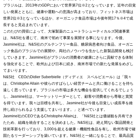
ブラジルは、2013年のGDPにおいて世界第7位※2となっています。近年の目覚
しい発展とともに、健康や運動への意識が高まっており、フィットネス市場は
世界2位※3となっているほか、オーガニック食品市場は今後年間17％※4で成
長すると見込まれています。
このたびの買収によって、大塚製薬のニュートラシューティカルズ関連事業
は、N&S社を通じて、南米で初めて事業を展開する事になります。今後、
Jasmine社は、N&S社のグルテンフリー食品、糖尿病患者向け食品、オーガニ
ック食品のブラジルでの展開や、両社のノウハウを生かした新製品開発も検討
していきます。Jasmine社がブラジルの消費者の健康にさらに貢献できる体制
を強化することで、欧州および日本に続き、南米市場での新たな発展をめざし
てまいります。
N&S社 CEOのDidier Suberbielle（ディディエ スベルビエール）は「我々
は、Christophe Allain や彼らのすばらしい経営チームと共に働けることを待ち
遠しく思っています。ブラジルの市場は多大な機会を提供してくれるでしょう
し、Jasmine社は、マーケットリーダーとして、顧客や消費者から尊敬と賞賛
を得ています。我々は目標を共有し、Jasmine社が今後も目覚しい成長率を維
持し続けられるよう支援してまいります。」と述べています。
Jasmine社のCEOであるChristophe Allainは、「N&S社とは価値観を共有でき
たため、組織を統合することを決めました。N&S社は、絶え間ない製品開発と
技術革新を行っており、3,000を超える健康・機能性食品を有し、欧州市場で確
固たるリーダーシップを築いています。N&S社と一緒になることで、最高品質