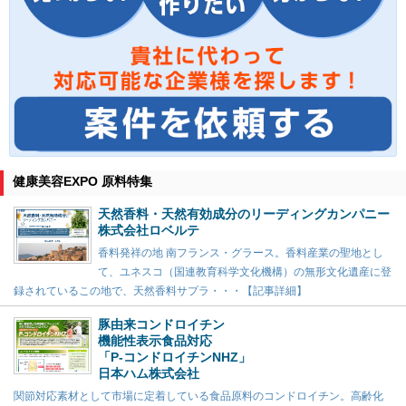
健康美容EXPO 原料特集
天然香料・天然有効成分のリーディングカンパニー
株式会社ロベルテ
香料発祥の地 南フランス・グラース。香料産業の聖地とし
て、ユネスコ（国連教育科学文化機構）の無形文化遺産に登
録されているこの地で、天然香料サプラ・・・【記事詳細】
豚由来コンドロイチン
機能性表示食品対応
「P-コンドロイチンNHZ」
日本ハム株式会社
関節対応素材として市場に定着している食品原料のコンドロイチン。高齢化