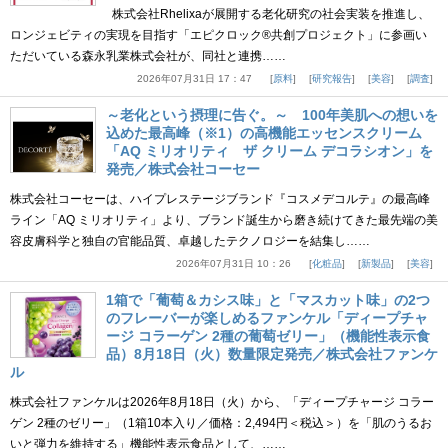
株式会社Rhelixaが展開する老化研究の社会実装を推進し、
ロンジェビティの実現を目指す「エピクロック®共創プロジェクト」に参画い
ただいている森永乳業株式会社が、同社と連携……
2026年07月31日 17：47
原料
研究報告
美容
調査
～老化という摂理に告ぐ。～ 100年美肌への想いを
込めた最高峰（※1）の高機能エッセンスクリーム
「AQ ミリオリティ ザ クリーム デコラシオン」を
発売／株式会社コーセー
株式会社コーセーは、ハイプレステージブランド『コスメデコルテ』の最高峰
ライン「AQ ミリオリティ」より、ブランド誕生から磨き続けてきた最先端の美
容皮膚科学と独自の官能品質、卓越したテクノロジーを結集し……
2026年07月31日 10：26
化粧品
新製品
美容
1箱で「葡萄＆カシス味」と「マスカット味」の2つ
のフレーバーが楽しめるファンケル「ディープチャ
ージ コラーゲン 2種の葡萄ゼリー」（機能性表示食
品）8月18日（火）数量限定発売／株式会社ファンケ
ル
株式会社ファンケルは2026年8月18日（火）から、「ディープチャージ コラー
ゲン 2種のゼリー」（1箱10本入り／価格：2,494円＜税込＞）を「肌のうるお
いと弾力を維持する」機能性表示食品として、……