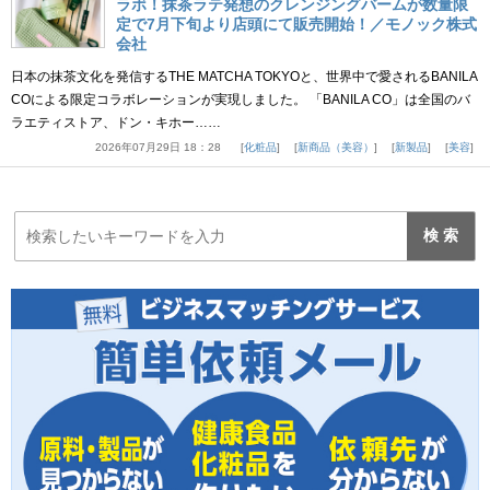
ラボ！抹茶ラテ発想のクレンジングバームが数量限
定で7月下旬より店頭にて販売開始！／モノック株式
会社
日本の抹茶文化を発信するTHE MATCHA TOKYOと、世界中で愛されるBANILA
COによる限定コラボレーションが実現しました。 「BANILA CO」は全国のバ
ラエティストア、ドン・キホー……
2026年07月29日 18：28
化粧品
新商品（美容）
新製品
美容