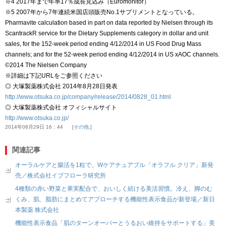
※4 2017年まで年率17％成長見込み（Euromonitor）
※5 2007年から7年連続米国店頭販売No.1サプリメントとなっている。
Pharmavite calculation based in part on data reported by Nielsen through its
ScantrackR service for the Dietary Supplements category in dollar and unit
sales, for the 152-week period ending 4/12/2014 in US Food Drug Mass
channels; and for the 52-week period ending 4/12/2014 in US xAOC channels.
©2014 The Nielsen Company
※詳細は下記URLをご参照ください
◎ 大塚製薬株式会社 2014年8月28日発表
http://www.otsuka.co.jp/company/release/2014/0828_01.html
◎ 大塚製薬株式会社 オフィシャルサイト
http://www.otsuka.co.jp/
2014年08月29日 16：44
その他.
関連記事
オーラルケアと腸活を1粒で。Wケアチュアブル「オラフル クリア」新発
売／株式会社イブフローラ研究所
4種類の赤い野菜と果実配合で、おいしく続ける美活習慣。冷え、脚のむ
くみ、肌、脂肪にまとめてアプローチする機能性表示食品が新登場／新日
本製薬 株式会社
機能性表示食品「肌のターンオーバーとうるおい維持をサポートする」美