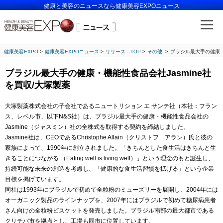
健康と美容のニュースなら健康美容EXPOニュース
健康美容EXPO
健康美容EXPOニュース
リリース：TOP
その他.
ブラジル最大手の健康・
ブラジル最大手の健康・機能性食品会社Jasmine社
を買収/大塚製薬
大塚製薬株式会社の子会社であるニュートリション エ サンテ社（本社：フラン
ス、レベル市、以下N&S社）は、ブラジル最大手の健康・機能性食品会社の
Jasmine（ジャスミン）社の全株式を取得する契約を締結しました。
Jasmine社は、CEOであるChristophe Allain（クリストフ アラン）氏と彼の
家族によって、1990年に創立されました。「きちんとした食生活はきちんと生
きることにつながる （Eating well is living well）」という理念のもと誕生し、
持続可能な未来の創造を考慮し、「健康的な食生活習慣を拡げる」という企業
目標を掲げています。
同社は1993年にブラジルで初めて全粒粉のミューズリーを展開し、2004年には
オーガニック製品のラインナップを、2007年にはブラジルで初めて糖尿病患者
さん向けの全粒粉ビスケットを発売しました。ブラジル南部の最大都市である
クリチバ市を拠点とし、工場も同市に位置しています。