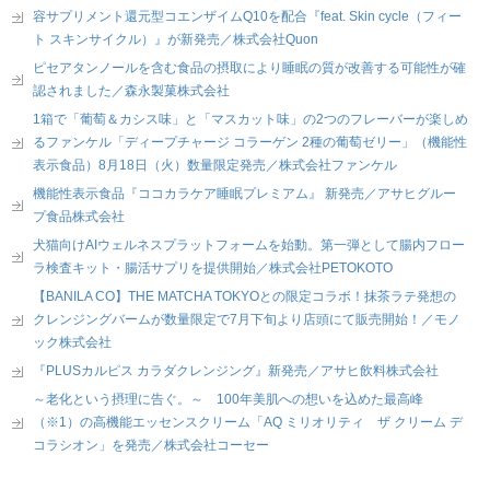
容サプリメント還元型コエンザイムQ10を配合『feat. Skin cycle（フィー
ト スキンサイクル）』が新発売／株式会社Quon
ピセアタンノールを含む食品の摂取により睡眠の質が改善する可能性が確
認されました／森永製菓株式会社
1箱で「葡萄＆カシス味」と「マスカット味」の2つのフレーバーが楽しめ
るファンケル「ディープチャージ コラーゲン 2種の葡萄ゼリー」（機能性
表示食品）8月18日（火）数量限定発売／株式会社ファンケル
機能性表示食品『ココカラケア睡眠プレミアム』 新発売／アサヒグルー
プ食品株式会社
犬猫向けAIウェルネスプラットフォームを始動。第一弾として腸内フロー
ラ検査キット・腸活サプリを提供開始／株式会社PETOKOTO
【BANILA CO】THE MATCHA TOKYOとの限定コラボ！抹茶ラテ発想の
クレンジングバームが数量限定で7月下旬より店頭にて販売開始！／モノ
ック株式会社
『PLUSカルピス カラダクレンジング』新発売／アサヒ飲料株式会社
～老化という摂理に告ぐ。～ 100年美肌への想いを込めた最高峰
（※1）の高機能エッセンスクリーム「AQ ミリオリティ ザ クリーム デ
コラシオン」を発売／株式会社コーセー