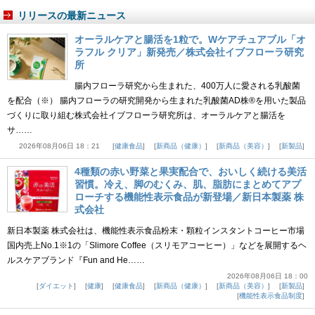
リリースの最新ニュース
オーラルケアと腸活を1粒で。Wケアチュアブル「オ
ラフル クリア」新発売／株式会社イブフローラ研究
所
腸内フローラ研究から生まれた、400万人に愛される乳酸菌
を配合（※） 腸内フローラの研究開発から生まれた乳酸菌AD株®を用いた製品
づくりに取り組む株式会社イブフローラ研究所は、オーラルケアと腸活を
サ……
2026年08月06日 18：21
健康食品
新商品（健康）
新商品（美容）
新製品
4種類の赤い野菜と果実配合で、おいしく続ける美活
習慣。冷え、脚のむくみ、肌、脂肪にまとめてアプ
ローチする機能性表示食品が新登場／新日本製薬 株
式会社
新日本製薬 株式会社は、機能性表示食品粉末・顆粒インスタントコーヒー市場
国内売上No.1※1の「Slimore Coffee（スリモアコーヒー）」などを展開するヘ
ルスケアブランド『Fun and He……
2026年08月06日 18：00
ダイエット
健康
健康食品
新商品（健康）
新商品（美容）
新製品
機能性表示食品制度