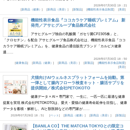
2026年07月30日 19：21
新商品（健康）
新商品（美容）
新製品
機能性表示食品制度
美容
機能性表示食品『ココカラケア睡眠プレミアム』 新
発売／アサヒグループ食品株式会社
アサヒグループ独自の乳酸菌「ガセリ菌CP2305株」と、
「クロセチン」を配合 アサヒグループ食品株式会社は、機能性表示食品『ココ
カラケア睡眠プレミアム』を、健康食品の通信販売ブランド「カルピス健康
通……
2026年07月30日 18：50
健康食品
新商品（健康）
新商品（美容）
新製品
機能性表示食品制度
美容
犬猫向けAIウェルネスプラットフォームを始動。第
一弾として腸内フローラ検査キット・腸活サプリを
提供開始／株式会社PETOKOTO
健康データ × AI + 専門家で、一生に、一匹一匹に最適な健康
提案を実現 株式会社PETOKOTOは、愛犬・愛猫の健康寿命延伸を目指し、健康
データを蓄積・解析し、AIと獣医師などの専門家が……
2026年07月29日 18：51
ペット
新商品（健康）
新商品（美容）
新製品
【BANILA CO】THE MATCHA TOKYOとの限定コ