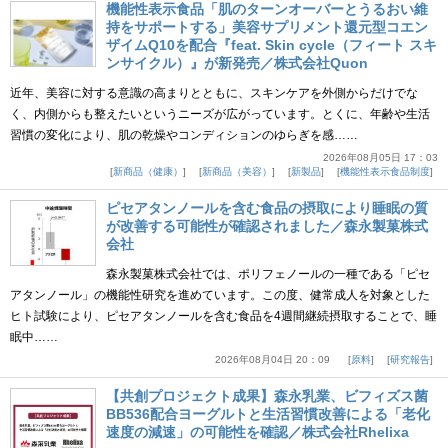
機能性表示食品「肌のターンオーバーとうるおい維
持をサポートする」美容サプリメント還元型コエン
ザイムQ10を配合『feat. Skin cycle（フィート スキ
ンサイクル）』が新発売／株式会社Quon
近年、美容に対する意識の高まりとともに、スキンケアを外側からだけでな
く、内側からも整えたいというニーズが広がっています。とくに、年齢や生活
習慣の変化により、肌の乾燥やコンディションのゆらぎを感……
2026年08月05日 17：03
新商品（健康）
新商品（美容）
新製品
機能性表示食品制度
ピセアタンノールを含む食品の摂取により睡眠の質
が改善する可能性が確認されました／森永製菓株式
会社
森永製菓株式会社では、ポリフェノールの一種である「ピセ
アタンノール」の機能性研究を進めています。この度、健常成人を対象とした
ヒト試験により、ピセアタンノールを含む食品を4週間継続摂取することで、睡
眠中……
2026年08月04日 20：09
原料
研究報告
【共創プロジェクト成果】森永乳業、ビフィズス菌
BB536配合ヨーグルトと生活習慣改善による「老化
速度の減速」の可能性を確認／株式会社Rhelixa