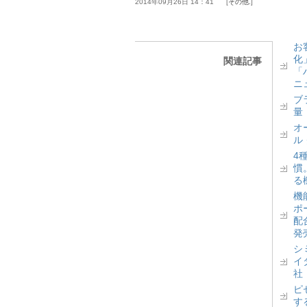
2014年09月26日 14：41
その他.
お
化
関連記事
「
ニ
ブ
量
オ
ル
4
慣
る
機
ポ
配
発
シ
イ
社
ピ
す