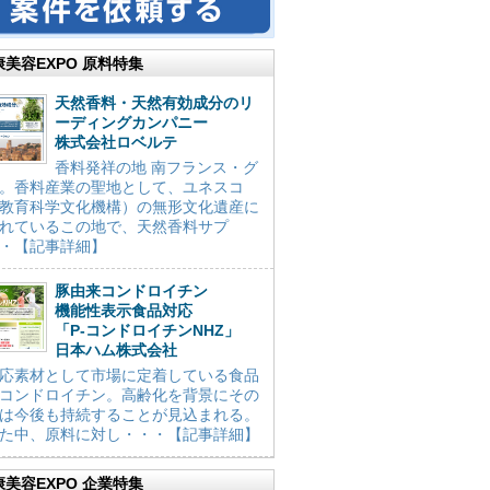
康美容EXPO 原料特集
天然香料・天然有効成分のリ
ーディングカンパニー
株式会社ロベルテ
香料発祥の地 南フランス・グ
。香料産業の聖地として、ユネスコ
教育科学文化機構）の無形文化遺産に
れているこの地で、天然香料サプ
・【記事詳細】
豚由来コンドロイチン
機能性表示食品対応
「P-コンドロイチンNHZ」
日本ハム株式会社
応素材として市場に定着している食品
コンドロイチン。高齢化を背景にその
は今後も持続することが見込まれる。
た中、原料に対し・・・【記事詳細】
康美容EXPO 企業特集