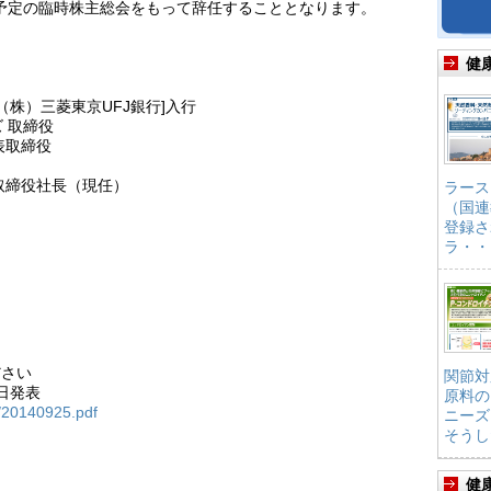
催予定の臨時株主総会をもって辞任することとなります。
健
 （株）三菱東京UFJ銀行]入行
ズ 取締役
表取締役
表取締役社長（現任）
ラース
（国連
登録さ
ラ・・
ださい
関節対
5日発表
原料の
s/20140925.pdf
ニーズ
そうし
健