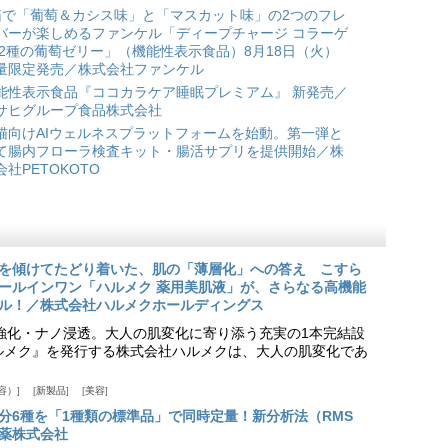
箱で「葡萄＆カシス味」と「マスカット味」の2つのフレ
バーが楽しめるファンケル「ディープチャージ コラーゲ
 2種の葡萄ゼリー」（機能性表示食品）8月18日（火）
量限定発売／株式会社ファンケル
能性表示食品『ココカラケア睡眠プレミアム』 新発売／
サヒグループ食品株式会社
猫向けAIウェルネスプラットフォームを始動。第一弾と
て腸内フローラ検査キット・腸活サプリを提供開始／株
会社PETOKOTO
を傾けてたどり着いた、肌の「薄層化」への答え こすら
ールインワン「ハルメク 薬用美肌液」が、さらなる高機能
ル！／株式会社ハルメクホールディングス
ア強化・ナノ浸透。大人の肌変化に寄り添う充実の1本完結設
『ハルメク』を発行する株式会社ハルメクは、大人の肌変化であ
容）
新製品
美容
分6種を「1種類の標準品」で同時定量！新分析法（RMS
薬株式会社