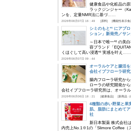
健康食品や化粧品の原
ラックジンジャー（Kaem
ンを、定量NMR法に基づ……
2026年08月07日 16：49
原料
機能性表示食
シミのもと*¹ にア
ション」新発売／サン
～日本で唯一*² の
容ブランド「EQUIT
くほぐして高い浸透*³ 実感を叶え……
2026年08月07日 09：44
オーラルケアと腸活を
会社イブフローラ研究
腸内フローラ研究から
ローラの研究開発から
会社イブフローラ研究所は、オーラル
2026年08月06日 18：21
健康食品
新商品（
4種類の赤い野菜と果
肌、脂肪にまとめてア
社
新日本製薬 株式会社
内売上No.1※1の「Slimore C