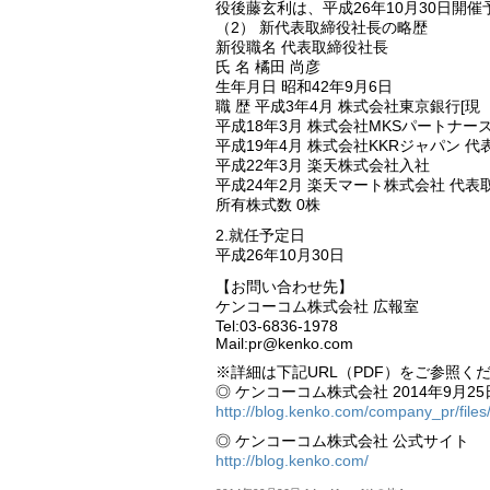
役後藤玄利は、平成26年10月30日開
（2） 新代表取締役社長の略歴
新役職名 代表取締役社長
氏 名 橘田 尚彦
生年月日 昭和42年9月6日
職 歴 平成3年4月 株式会社東京銀行[現
平成18年3月 株式会社MKSパートナー
平成19年4月 株式会社KKRジャパン 代
平成22年3月 楽天株式会社入社
平成24年2月 楽天マート株式会社 代
所有株式数 0株
2.就任予定日
平成26年10月30日
【お問い合わせ先】
ケンコーコム株式会社 広報室
Tel:03-6836-1978
Mail:pr@kenko.com
※詳細は下記URL（PDF）をご参照く
◎ ケンコーコム株式会社 2014年9月2
http://blog.kenko.com/company_pr/file
◎ ケンコーコム株式会社 公式サイト
http://blog.kenko.com/