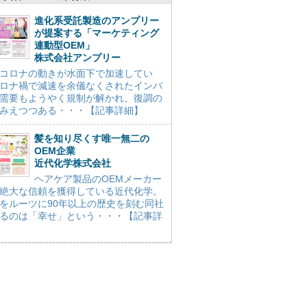
進化系受託製造のアンプリー
が提案する「マーケティング
連動型OEM」
株式会社アンプリー
コロナの動きが水面下で加速してい
ロナ禍で減速を余儀なくされたインバ
需要もようやく規制が解かれ、復調の
みえつつある・・・【記事詳細】
髪を知り尽くす唯一無二の
OEM企業
近代化学株式会社
ヘアケア製品のOEMメーカー
絶大な信頼を獲得している近代化学。
をルーツに90年以上の歴史を刻む同社
るのは「幸せ」という・・・【記事詳