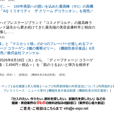
ぐ。～ 100年美肌への想いを込めた最高峰（※1）の高機
「AQ ミリオリティ ザ クリーム デコラシオン」を発売／
ハイプレステージブランド『コスメデコルテ』の最高峰ラ
ランド誕生から磨き続けてきた最先端の美容皮膚科学と独自の
集し……
美容
味」と「マスカット味」の2つのフレーバーが楽しめるファ
ージ コラーゲン 2種の葡萄ゼリー」（機能性表示食品）8月
発売／株式会社ファンケル
026年8月18日（火）から、「ディープチャージ コラーゲ
価格：2,494円＜税込＞）を「肌のうるおいと弾力を維持す
商品（美容）
新製品
機能性表示食品制度
美容
トマップ
会社概要
求人情報
ヘルプ
利用者情報の外部送信について
利用規約
プレスリリース・ニュース受付
機能性表示食品制度［機能性表示対応素材］