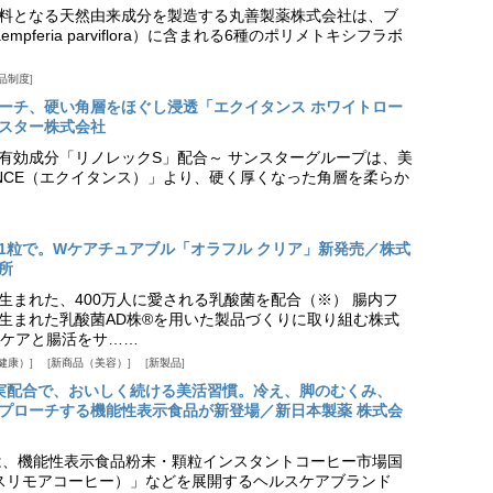
料となる天然由来成分を製造する丸善製薬株式会社は、ブ
pferia parviflora）に含まれる6種のポリメトキシフラボ
品制度
プローチ、硬い角層をほぐし浸透「エクイタンス ホワイトロー
スター株式会社
美白有効成分「リノレックS」配合～ サンスターグループは、美
ANCE（エクイタンス）」より、硬く厚くなった角層を柔らか
1粒で。Wケアチュアブル「オラフル クリア」新発売／株式
所
生まれた、400万人に愛される乳酸菌を配合（※） 腸内フ
生まれた乳酸菌AD株®を用いた製品づくりに取り組む株式
ケアと腸活をサ……
健康）
新商品（美容）
新製品
実配合で、おいしく続ける美活習慣。冷え、脚のむくみ、
プローチする機能性表示食品が新登場／新日本製薬 株式会
は、機能性表示食品粉末・顆粒インスタントコーヒー市場国
offee（スリモアコーヒー）」などを展開するヘルスケアブランド