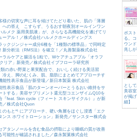
客様の切実な声に耳を傾けてたどり着いた、肌の「薄層
」への答え こすらず、うるおす朝夜別オールインワン
ハルメク 薬用美肌液」が、さらなる高機能化を遂げてリ
ポスト
ューアル！／株式会社ハルメクホールディングス
る。コ
ウンド
ラックジンジャー成分6種を「1種類の標準品」で同時定
兆しが
！新分析法（RMS法）を確立！／丸善製薬株式会社
ーラルケアと腸活を1粒で。Wケアチュアブル「オラフ
 クリア」新発売／株式会社イブフローラ研究所
種類の赤い野菜と果実配合で、おいしく続ける美活習
。冷え、脚のむくみ、肌、脂肪にまとめてアプローチす
機能性表示食品が新登場／新日本製薬 株式会社
として
能性表示食品「肌のターンオーバーとうるおい維持をサ
美容室
ートする」美容サプリメント還元型コエンザイムQ10を
が掲げ
合『feat. Skin cycle（フィート スキンサイクル）』が新
細】
売／株式会社Quon
ミのもと*¹ にアプローチ、硬い角層をほぐし浸透「エク
タンス ホワイトローション」新発売／サンスター株式会
セアタンノールを含む食品の摂取により睡眠の質が改善
る可能性が確認されました／森永製菓株式会社