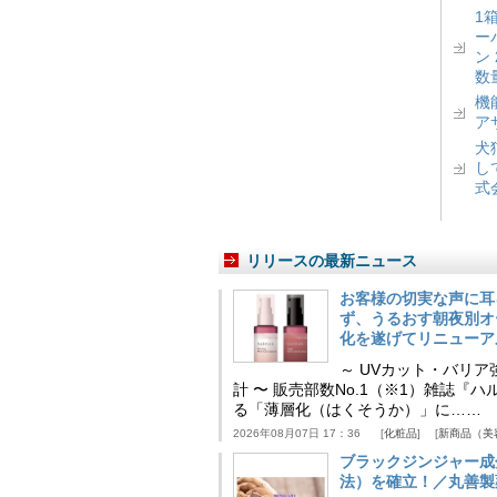
1
ー
ン
数
機
ア
犬
し
式
リリースの最新ニュース
お客様の切実な声に耳
ず、うるおす朝夜別オ
化を遂げてリニューア
～ UVカット・バリ
計 〜 販売部数No.1（※1）雑誌
る「薄層化（はくそうか）」に……
2026年08月07日 17：36
化粧品
新商品（美
ブラックジンジャー成
法）を確立！／丸善製