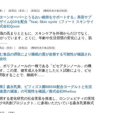
康）
新商品（美容）
新製品
機能性表示食品制度
ターンオーバーとうるおい維持をサポートする」美容サプ
Q10を配合『feat. Skin cycle（フィート スキンサイ
式会社Quon
識の高まりとともに、スキンケアを外側からだけでなく、
がっています。とくに、年齢や生活習慣の変化により、肌
……
商品（美容）
新製品
機能性表示食品制度
む食品の摂取により睡眠の質が改善する可能性が確認され
会社
、ポリフェノールの一種である「ピセアタンノール」の機
す。この度、健常成人を対象としたヒト試験により、ピセ
摂取することで、睡眠中……
果】森永乳業、ビフィズス菌BB536配合ヨーグルトと生活
度の減速」の可能性を確認／株式会社Rhelixa
aが展開する老化研究の社会実装を推進し、ロンジェビティの実現
ク®共創プロジェクト」に参画いただいている森永乳業株式
美容
調査