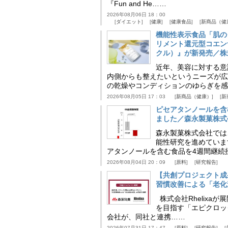
『Fun and He……
2026年08月06日 18：00
ダイエット
健康
健康食品
新商品（健
機能性表示食品「肌の
リメント還元型コエンザイム
クル）』が新発売／株
近年、美容に対する意
内側からも整えたいというニーズが広
の乾燥やコンディションのゆらぎを感
2026年08月05日 17：03
新商品（健康）
新
ピセアタンノールを含
ました／森永製菓株式
森永製菓株式会社では
能性研究を進めていま
アタンノールを含む食品を4週間継続
2026年08月04日 20：09
原料
研究報告
【共創プロジェクト成
習慣改善による「老化速
株式会社Rhelix
を目指す「エピクロッ
会社が、同社と連携……
2026年07月31日 17：47
原料
研究報告