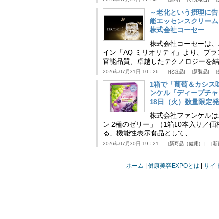
～老化という摂理に告
能エッセンスクリーム
株式会社コーセー
株式会社コーセーは、
イン「AQ ミリオリティ」より、ブ
官能品質、卓越したテクノロジーを結
2026年07月31日 10：26
化粧品
新製品
1箱で「葡萄＆カシス
ンケル「ディープチャ
18日（火）数量限定
株式会社ファンケルは2
ン 2種のゼリー」（1箱10本入り／
る」機能性表示食品として、……
2026年07月30日 19：21
新商品（健康）
新
ホーム
健康美容EXPOとは
サイ