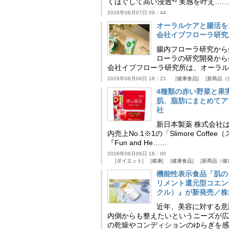
くほぐして高い浸透*³ 実感を叶え……
2026年08月07日 09：44
オーラルケアと腸活を
会社イブフローラ研究
腸内フローラ研究から
ローラの研究開発から
会社イブフローラ研究所は、オーラル
2026年08月06日 18：21
健康食品
新商品（
4種類の赤い野菜と果
肌、脂肪にまとめてア
社
新日本製薬 株式会社
内売上No.1※1の「Slimore C
『Fun and He……
2026年08月06日 18：00
ダイエット
健康
健康食品
新商品（健
機能性表示食品「肌の
リメント還元型コエンザイム
クル）』が新発売／株
近年、美容に対する意
内側からも整えたいというニーズが広
の乾燥やコンディションのゆらぎを感