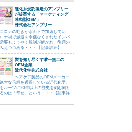
進化系受託製造のアンプリー
が提案する「マーケティング
連動型OEM」
株式会社アンプリー
コロナの動きが水面下で加速してい
ロナ禍で減速を余儀なくされたインバ
需要もようやく規制が解かれ、復調の
みえつつある・・・【記事詳細】
髪を知り尽くす唯一無二の
OEM企業
近代化学株式会社
ヘアケア製品のOEMメーカー
絶大な信頼を獲得している近代化学。
をルーツに90年以上の歴史を刻む同社
るのは「幸せ」という・・・【記事詳