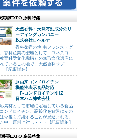
康美容EXPO 原料特集
天然香料・天然有効成分のリ
ーディングカンパニー
株式会社ロベルテ
香料発祥の地 南フランス・グ
。香料産業の聖地として、ユネスコ
教育科学文化機構）の無形文化遺産に
れているこの地で、天然香料サプ
・【記事詳細】
豚由来コンドロイチン
機能性表示食品対応
「P-コンドロイチンNHZ」
日本ハム株式会社
応素材として市場に定着している食品
コンドロイチン。高齢化を背景にその
は今後も持続することが見込まれる。
た中、原料に対し・・・【記事詳細】
康美容EXPO 企業特集