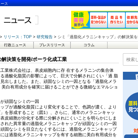
ュース
リリース：TOP
研究報告
シミ「過脂化メラニンキャップ」の解決策を
行政ニュース
プレスリリース
コラム
解決策を開発/ポーラ化成工業
工業株式会社は、表皮細胞内に存 在するメラニンの集合体
る過酸化脂質の影響によって、巨大で分解されにくい「過 脂
を見出しました。また、頑固なシミの一因となる「過脂化メラ
、美白有用成分を確実に届けることができる微細なエマルショ
」が頑固なシミの一因
ャップが過酸化脂質により変化することで、色調が濃く、より
」を形成すること（図1）、さらに、通常のメラニンキャッ
は表皮細胞が分化する際に分解されにくいことを明らかにしま
積された異常量の過脂化メラニンキャップが頑固なシミの一因
る頑固なシミを目立たなくするには、過脂化メラニンキャップ
めには過脂化メラニンキャップを有する細胞に美白有用成分を