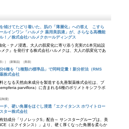
を傾けてたどり着いた、肌の「薄層化」への答え こすら
ールインワン「ハルメク 薬用美肌液」が、さらなる高機能
ル！／株式会社ハルメクホールディングス
ア強化・ナノ浸透。大人の肌変化に寄り添う充実の1本完結設
『ハルメク』を発行する株式会社ハルメクは、大人の肌変化であ
容）
新製品
美容
分6種を「1種類の標準品」で同時定量！新分析法（RMS
薬株式会社
料となる天然由来成分を製造する丸善製薬株式会社は、ブ
pferia parviflora）に含まれる6種のポリメトキシフラボ
品制度
プローチ、硬い角層をほぐし浸透「エクイタンス ホワイトロー
スター株式会社
美白有効成分「リノレックS」配合～ サンスターグループは、美
ANCE（エクイタンス）」より、硬く厚くなった角層を柔らか