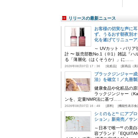
リリースの最新ニュース
お客様の切実な声に耳
ず、うるおす朝夜別オ
化を遂げてリニューア
～ UVカット・バリ
計 〜 販売部数No.1（※1）雑誌
る「薄層化（はくそうか）」に……
2026年08月07日 17：36
化粧品
新商品（美
ブラックジンジャー成
法）を確立！／丸善製
健康食品や化粧品の原
ラックジンジャー（Kaem
ンを、定量NMR法に基づ……
2026年08月07日 16：49
原料
機能性表示食
シミのもと*¹ にア
ション」新発売／サン
～日本で唯一*² の
容ブランド「EQUIT