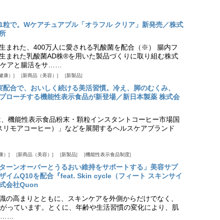
1粒で。Wケアチュアブル「オラフル クリア」新発売／株式
所
生まれた、400万人に愛される乳酸菌を配合（※） 腸内フ
生まれた乳酸菌AD株®を用いた製品づくりに取り組む株式
ケアと腸活をサ……
健康）
新商品（美容）
新製品
実配合で、おいしく続ける美活習慣。冷え、脚のむくみ、
プローチする機能性表示食品が新登場／新日本製薬 株式会
は、機能性表示食品粉末・顆粒インスタントコーヒー市場国
offee（スリモアコーヒー）」などを展開するヘルスケアブランド
康）
新商品（美容）
新製品
機能性表示食品制度
ターンオーバーとうるおい維持をサポートする」美容サプ
Q10を配合『feat. Skin cycle（フィート スキンサイ
式会社Quon
識の高まりとともに、スキンケアを外側からだけでなく、
がっています。とくに、年齢や生活習慣の変化により、肌
……