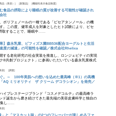
商品（美容）
新製品
機能性表示食品制度
む食品の摂取により睡眠の質が改善する可能性が確認され
会社
、ポリフェノールの一種である「ピセアタンノール」の機
す。この度、健常成人を対象としたヒト試験により、ピセ
摂取することで、睡眠中……
果】森永乳業、ビフィズス菌BB536配合ヨーグルトと生活
度の減速」の可能性を確認／株式会社Rhelixa
aが展開する老化研究の社会実装を推進し、ロンジェビティの実現
ク®共創プロジェクト」に参画いただいている森永乳業株式
美容
調査
ぐ。～ 100年美肌への想いを込めた最高峰（※1）の高機
「AQ ミリオリティ ザ クリーム デコラシオン」を発売／
ハイプレステージブランド『コスメデコルテ』の最高峰ラ
ランド誕生から磨き続けてきた最先端の美容皮膚科学と独自の
集し……
美容
味」と「マスカット味」の2つのフレーバーが楽しめるファ