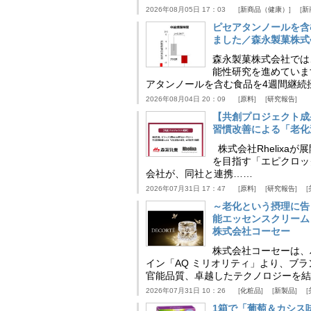
2026年08月05日 17：03
新商品（健康）
新
ピセアタンノールを含
ました／森永製菓株式
森永製菓株式会社では
能性研究を進めていま
アタンノールを含む食品を4週間継続
2026年08月04日 20：09
原料
研究報告
【共創プロジェクト成
習慣改善による「老化速
株式会社Rhelix
を目指す「エピクロッ
会社が、同社と連携……
2026年07月31日 17：47
原料
研究報告
～老化という摂理に告
能エッセンスクリーム
株式会社コーセー
株式会社コーセーは、
イン「AQ ミリオリティ」より、ブ
官能品質、卓越したテクノロジーを結
2026年07月31日 10：26
化粧品
新製品
1箱で「葡萄＆カシス