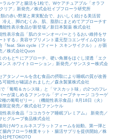
ーラルケアと腸活を1粒で。Wケアチュアブル「オラフ
 クリア」新発売／株式会社イブフローラ研究所
種類の赤い野菜と果実配合で、おいしく続ける美活習
。冷え、脚のむくみ、肌、脂肪にまとめてアプローチす
機能性表示食品が新登場／新日本製薬 株式会社
能性表示食品「肌のターンオーバーとうるおい維持をサ
ートする」美容サプリメント還元型コエンザイムQ10を
合『feat. Skin cycle（フィート スキンサイクル）』が新
売／株式会社Quon
ミのもと*¹ にアプローチ、硬い角層をほぐし浸透「エク
タンス ホワイトローション」新発売／サンスター株式会
セアタンノールを含む食品の摂取により睡眠の質が改善
る可能性が確認されました／森永製菓株式会社
箱で「葡萄＆カシス味」と「マスカット味」の2つのフレ
バーが楽しめるファンケル「ディープチャージ コラーゲ
 2種の葡萄ゼリー」（機能性表示食品）8月18日（火）
量限定発売／株式会社ファンケル
能性表示食品『ココカラケア睡眠プレミアム』 新発売／
サヒグループ食品株式会社
猫向けAIウェルネスプラットフォームを始動。第一弾と
て腸内フローラ検査キット・腸活サプリを提供開始／株
会社PETOKOTO