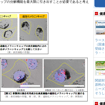
ャップの分解機能を最大限に引き出すことが必要であると考え
健
ラース
（国連
登録さ
ラ・・
関節対
原料の
ニーズ
そうし
健