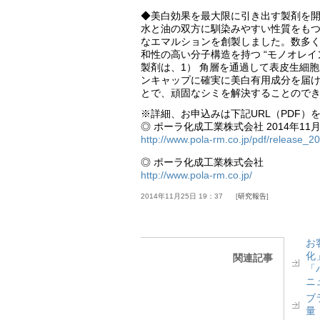
◆美白効果を最大限に引き出す製剤を
水と油の双方に馴染みやすい性質をも
なエマルションを創製しました。数多
和性の高い分子構造を持つ “モノオレイ
製剤は、1） 角層を通過して表皮生細胞
ンキャップに確実に美白有用成分を届け
とで、頑固なシミを解決することので
※詳細、お申込みは下記URL（PDF）
◎ ポーラ化成工業株式会社 2014年11
http://www.pola-rm.co.jp/pdf/release_2
◎ ポーラ化成工業株式会社
http://www.pola-rm.co.jp/
2014年11月25日 19：37
研究報告
お
化
関連記事
「
ニ
ブ
量