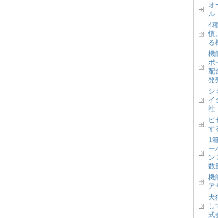
オ
ル
4
慣
る
機
ポ
配
発
シ
イ
社
ピ
す
1
ー
ン
数
機
ア
犬
し
式