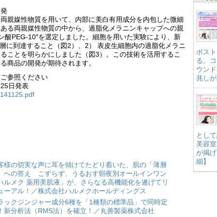
開発
つ両親媒性物質を用いて、内部に美白有用成分を内包した微細
くある両親媒性物質の中から、過脂化メラニンキャップへの親
ン酸PEG-10″を選定しました。細胞を用いた実験により、新
層に到達すること（図2）、2） 表皮生細胞内の過脂化メラニ
ポスト
ることを明らかにしました（図3）。この技術を活用するこ
る。コ
きる商品の開発が期待されます。
ウンド
をご参照ください
兆しが
月25日発表
0141125.pdf
として
美容室
が掲げ
細】
客様の切実な声に耳を傾けてたどり着いた、肌の「薄層
」への答え こすらず、うるおす朝夜別オールインワン
ハルメク 薬用美肌液」が、さらなる高機能化を遂げてリ
ューアル！／株式会社ハルメクホールディングス
ラックジンジャー成分6種を「1種類の標準品」で同時定
！新分析法（RMS法）を確立！／丸善製薬株式会社