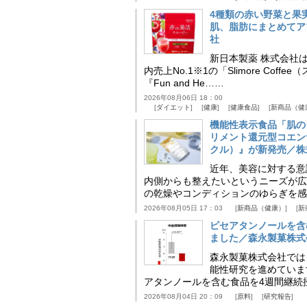
4種類の赤い野菜と果
肌、脂肪にまとめてア
社
新日本製薬 株式会社
内売上No.1※1の「Slimore C
『Fun and He……
2026年08月06日 18：00
ダイエット
健康
健康食品
新商品（健
機能性表示食品「肌の
リメント還元型コエンザイム
クル）』が新発売／株
近年、美容に対する意
内側からも整えたいというニーズが広
の乾燥やコンディションのゆらぎを感
2026年08月05日 17：03
新商品（健康）
新
ピセアタンノールを含
ました／森永製菓株式
森永製菓株式会社では
能性研究を進めていま
アタンノールを含む食品を4週間継続
2026年08月04日 20：09
原料
研究報告