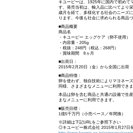
キユーピーは、1925年に国内で初め
す。発売当初は、輸入品に比べてより栄
歳月を経て、多様化する社会のニーズ
ります。今後も社会に求められる商品
■商品概要
商品名
・キユーピー エッグケア（卵不使用）
・内容量・205g
・税抜：248円（税込：268円）
・賞味期間 8ヵ月
■出荷日：
2015年2月20日（金）から全国に出荷
■商品特徴：
卵を使わず、独自技術によりマヨネー
同様、さまざまなメニューに利用でき
本品は卵を含む商品と共通の設備で生
まなメニューに利用できます。
■販売目標：
1億5千万円（小売ベース／年間換）
※詳細は下記URLをご参照下さい
◎キユーピー株式会社 2015年1月27日
http://www.kewpie.co.jp/company/corp/