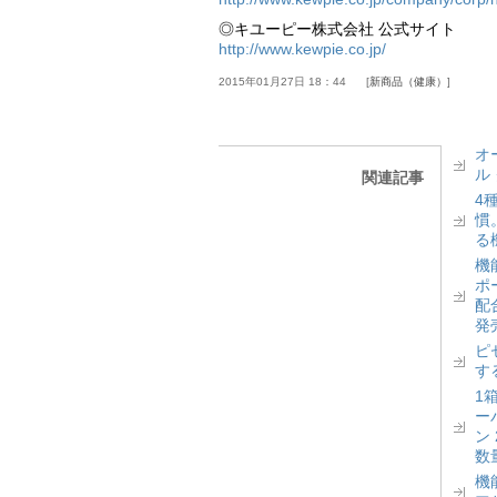
◎キユーピー株式会社 公式サイト
http://www.kewpie.co.jp/
2015年01月27日 18：44
新商品（健康）
オ
ル
関連記事
4
慣
る
機
ポ
配
発
ピ
す
1
ー
ン
数
機