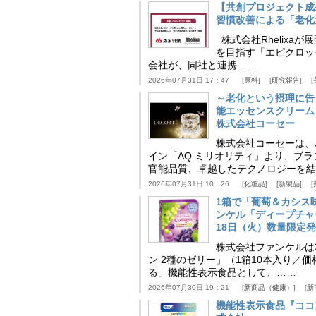
【共創プロジェクト成
習慣改善による「老化速
株式会社Rhelix
を目指す「エピクロッ
会社が、同社と連携……
2026年07月31日 17：47
原料
研究報告
～老化という摂理に告
能エッセンスクリーム
株式会社コーセー
株式会社コーセーは、
イン「AQ ミリオリティ」より、ブ
官能品質、卓越したテクノロジーを結
2026年07月31日 10：26
化粧品
新製品
1箱で「葡萄＆カシス
ンケル「ディープチャ
18日（火）数量限定
株式会社ファンケルは2
ン 2種のゼリー」（1箱10本入り／
る」機能性表示食品として、……
2026年07月30日 19：21
新商品（健康）
新
機能性表示食品『ココ