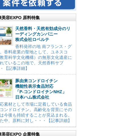
康美容EXPO 原料特集
天然香料・天然有効成分のリ
ーディングカンパニー
株式会社ロベルテ
香料発祥の地 南フランス・グ
。香料産業の聖地として、ユネスコ
教育科学文化機構）の無形文化遺産に
れているこの地で、天然香料サプ
・【記事詳細】
豚由来コンドロイチン
機能性表示食品対応
「P-コンドロイチンNHZ」
日本ハム株式会社
応素材として市場に定着している食品
コンドロイチン。高齢化を背景にその
は今後も持続することが見込まれる。
た中、原料に対し・・・【記事詳細】
康美容EXPO 企業特集