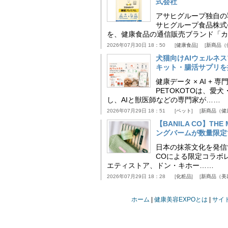
式会社
アサヒグループ独自の
サヒグループ食品株式
を、健康食品の通信販売ブランド「カ
2026年07月30日 18：50
健康食品
新商品（
犬猫向けAIウェルネ
キット・腸活サプリを提
健康データ × AI 
PETOKOTOは、
し、AIと獣医師などの専門家が……
2026年07月29日 18：51
ペット
新商品（健
【BANILA CO】T
ングバームが数量限定
日本の抹茶文化を発信する
COによる限定コラボレ
エティストア、ドン・キホー……
2026年07月29日 18：28
化粧品
新商品（美
ホーム
健康美容EXPOとは
サイ