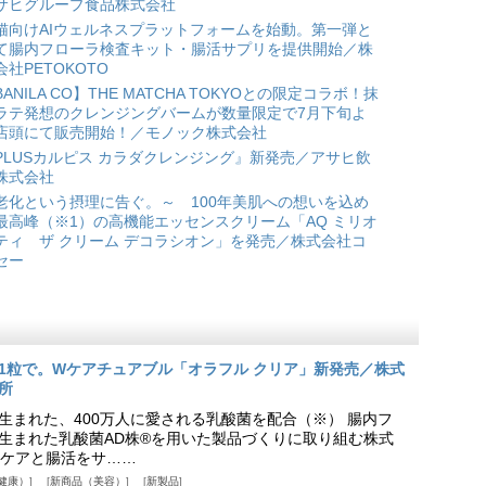
サヒグループ食品株式会社
猫向けAIウェルネスプラットフォームを始動。第一弾と
て腸内フローラ検査キット・腸活サプリを提供開始／株
会社PETOKOTO
BANILA CO】THE MATCHA TOKYOとの限定コラボ！抹
ラテ発想のクレンジングバームが数量限定で7月下旬よ
店頭にて販売開始！／モノック株式会社
PLUSカルピス カラダクレンジング』新発売／アサヒ飲
株式会社
老化という摂理に告ぐ。～ 100年美肌への想いを込め
最高峰（※1）の高機能エッセンスクリーム「AQ ミリオ
ティ ザ クリーム デコラシオン」を発売／株式会社コ
セー
1粒で。Wケアチュアブル「オラフル クリア」新発売／株式
所
生まれた、400万人に愛される乳酸菌を配合（※） 腸内フ
生まれた乳酸菌AD株®を用いた製品づくりに取り組む株式
ケアと腸活をサ……
健康）
新商品（美容）
新製品