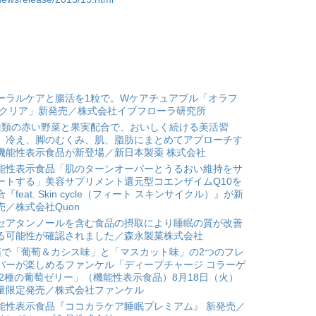
ーラルケアと腸活を1粒で。Wケアチュアブル「オラフ
 クリア」新発売／株式会社イブフローラ研究所
種類の赤い野菜と果実配合で、おいしく続ける美活習
。冷え、脚のむくみ、肌、脂肪にまとめてアプローチす
機能性表示食品が新登場／新日本製薬 株式会社
能性表示食品「肌のターンオーバーとうるおい維持をサ
ートする」美容サプリメント還元型コエンザイムQ10を
合『feat. Skin cycle（フィート スキンサイクル）』が新
売／株式会社Quon
セアタンノールを含む食品の摂取により睡眠の質が改善
る可能性が確認されました／森永製菓株式会社
箱で「葡萄＆カシス味」と「マスカット味」の2つのフレ
バーが楽しめるファンケル「ディープチャージ コラーゲ
 2種の葡萄ゼリー」（機能性表示食品）8月18日（火）
量限定発売／株式会社ファンケル
能性表示食品『ココカラケア睡眠プレミアム』 新発売／