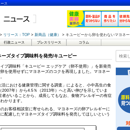
ュース
リリース：TOP
新商品（健康）
キユーピーから卵を使わないマヨネー
行政ニュース
プレスリリース
コラム
ーズタイプ調味料を発売/キユーピー
イプ調味料「キユーピー エッグケア（卵不使用）」を新発売
、卵を使用せずにマヨネーズのコクを再現しました。マヨネー
す。
校生活における健康管理に関する調査」によると、小中高生の食
2007年）から4.5％（2013年）へと高い伸びを示していま
有症者がいることから、成長してもなお、食物アレルギーの有症
がわかります。
ーのお客様相談室に寄せられる、マヨネーズの卵アレルギーに
ーに配慮したマヨネーズタイプ調味料を発売してほしいという