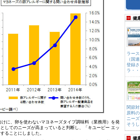
健
ラース
（国連
登録さ
ラ・・
関節対
原料の
ニーズ
食向けに、卵を使わないマヨネーズタイプ調味料（業務用）を発
そうし
としてのニーズが高まっていると判断し、「キユーピー エッ
売することにしました。
健