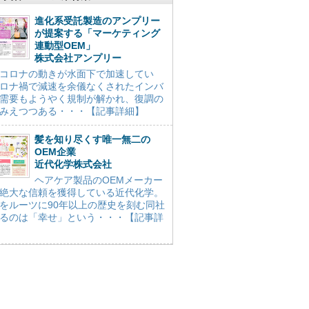
進化系受託製造のアンプリー
が提案する「マーケティング
連動型OEM」
株式会社アンプリー
コロナの動きが水面下で加速してい
ロナ禍で減速を余儀なくされたインバ
需要もようやく規制が解かれ、復調の
みえつつある・・・【記事詳細】
髪を知り尽くす唯一無二の
OEM企業
近代化学株式会社
ヘアケア製品のOEMメーカー
絶大な信頼を獲得している近代化学。
をルーツに90年以上の歴史を刻む同社
るのは「幸せ」という・・・【記事詳