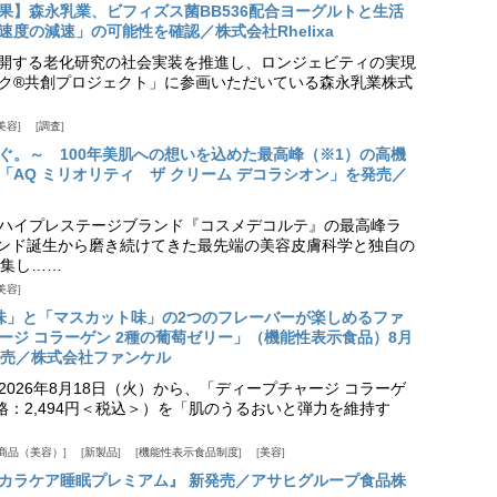
果】森永乳業、ビフィズス菌BB536配合ヨーグルトと生活
度の減速」の可能性を確認／株式会社Rhelixa
aが展開する老化研究の社会実装を推進し、ロンジェビティの実現
ク®共創プロジェクト」に参画いただいている森永乳業株式
美容
調査
ぐ。～ 100年美肌への想いを込めた最高峰（※1）の高機
「AQ ミリオリティ ザ クリーム デコラシオン」を発売／
ハイプレステージブランド『コスメデコルテ』の最高峰ラ
ランド誕生から磨き続けてきた最先端の美容皮膚科学と独自の
集し……
美容
味」と「マスカット味」の2つのフレーバーが楽しめるファ
ージ コラーゲン 2種の葡萄ゼリー」（機能性表示食品）8月
発売／株式会社ファンケル
026年8月18日（火）から、「ディープチャージ コラーゲ
価格：2,494円＜税込＞）を「肌のうるおいと弾力を維持す
商品（美容）
新製品
機能性表示食品制度
美容
カラケア睡眠プレミアム』 新発売／アサヒグループ食品株