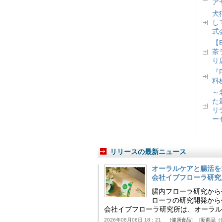
ア
犬
し
式
【
茶
り
『
料
～
た
リ
ー
リリースの最新ニュース
オーラルケアと腸活を
会社イブフローラ研究
腸内フローラ研究から
ローラの研究開発から
会社イブフローラ研究所は、オーラル
2026年08月06日 18：21
健康食品
新商品（