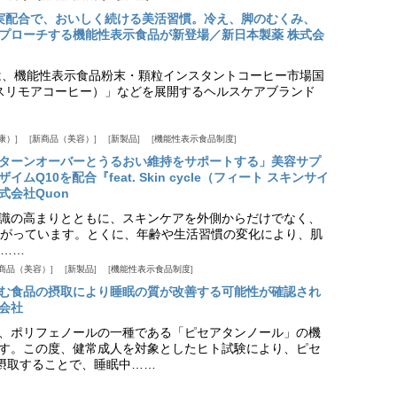
実配合で、おいしく続ける美活習慣。冷え、脚のむくみ、
プローチする機能性表示食品が新登場／新日本製薬 株式会
は、機能性表示食品粉末・顆粒インスタントコーヒー市場国
offee（スリモアコーヒー）」などを展開するヘルスケアブランド
康）
新商品（美容）
新製品
機能性表示食品制度
ターンオーバーとうるおい維持をサポートする」美容サプ
Q10を配合『feat. Skin cycle（フィート スキンサイ
式会社Quon
識の高まりとともに、スキンケアを外側からだけでなく、
がっています。とくに、年齢や生活習慣の変化により、肌
……
商品（美容）
新製品
機能性表示食品制度
む食品の摂取により睡眠の質が改善する可能性が確認され
会社
、ポリフェノールの一種である「ピセアタンノール」の機
す。この度、健常成人を対象としたヒト試験により、ピセ
摂取することで、睡眠中……