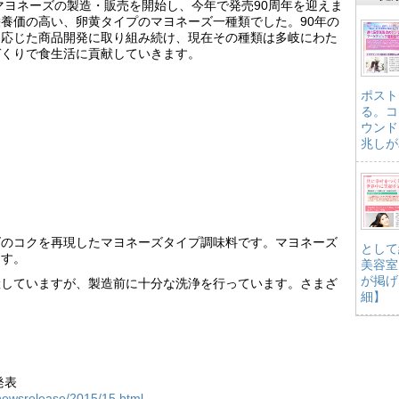
てマヨネーズの製造・販売を開始し、今年で発売90周年を迎えま
養価の高い、卵黄タイプのマヨネーズ一種類でした。90年の
に応じた商品開発に取り組み続け、現在その種類は多岐にわた
づくりで食生活に貢献していきます。
ポスト
る。コ
ウンド
兆しが
ズのコクを再現したマヨネーズタイプ調味料です。マヨネーズ
として
ます。
美容室
が掲げ
産していますが、製造前に十分な洗浄を行っています。さまざ
細】
発表
newsrelease/2015/15.html