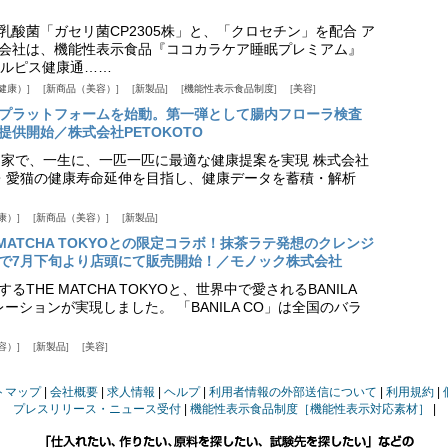
乳酸菌「ガセリ菌CP2305株」と、「クロセチン」を配合 ア
会社は、機能性表示食品『ココカラケア睡眠プレミアム』
ルピス健康通……
健康）
新商品（美容）
新製品
機能性表示食品制度
美容
スプラットフォームを始動。第一弾として腸内フローラ検査
供開始／株式会社PETOKOTO
+ 専門家で、一生に、一匹一匹に最適な健康提案を実現 株式会社
愛犬・愛猫の健康寿命延伸を目指し、健康データを蓄積・解析
康）
新商品（美容）
新製品
HE MATCHA TOKYOとの限定コラボ！抹茶ラテ発想のクレンジ
で7月下旬より店頭にて販売開始！／モノック株式会社
THE MATCHA TOKYOと、世界中で愛されるBANILA
ーションが実現しました。 「BANILA CO」は全国のバラ
容）
新製品
美容
トマップ
会社概要
求人情報
ヘルプ
利用者情報の外部送信について
利用規約
プレスリリース・ニュース受付
機能性表示食品制度［機能性表示対応素材］