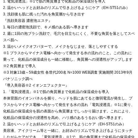
1. 電気浸透流」※1で肌の角質層まで化粧品の保湿成分を導入
2. 温かいヘッドとお好みのリズムで引き上げるようにケア（EH-ST51のみ）
3. 洗顔後も肌に残った汚れを角質層から引き出す
『洗顔美容器 濃密泡エステ』
1. 毎日の濃密泡洗顔で、キメ感のある肌へ導きます
2. 週に1回の泡ブラシ洗顔で、毛穴を目立ちにくく、不要な角質を落としてスベ
スベ肌へ
3. 温かいメイクオフパターで、メイクをなじませ、落としやすくする
※1 プラスからマイナス電極へ向かって発生する水の流れのこと。この流れに
乗って、化粧品の保湿成分も一緒に移動し、角質層への浸透性がアップします
※2 角質層まで導入
※3 対象13歳～59歳女性 各世代200名 N=1000 WEB調査 実施期間 2013年9月
パナソニック調べ
『導入美容器※2 イオンエフェクター』
1. 「電気浸透流」※1で肌の角質層まで化粧品の保湿成分を導入
本体背面のイオンパネルを握り、ヘッドを肌にあてると微弱電流が発生し、プ
ラスからマイナス電極へ向かって発生する水の流れ「電気浸透流」※1に乗り、
化粧品の保湿成分を肌の表面から角質層までしっかり届けます。これにより、
化粧品の保湿成分の浸透性を高め、ハリ感のあるうるおい肌へ導きます。
2. 温かいヘッドとお好みのリズムで引上げるようにケア（EH-ST51のみ）
美容液、アイクリーム等と一緒に、お好みのリズムで引き上げるようにタッチ
しながらケアができ、「電気浸透流」※1で、肌の角質層まで化粧品の保湿成分