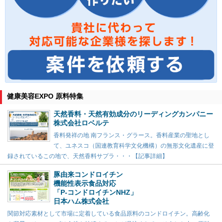
健康美容EXPO 原料特集
天然香料・天然有効成分のリーディングカンパニー
株式会社ロベルテ
香料発祥の地 南フランス・グラース。香料産業の聖地とし
て、ユネスコ（国連教育科学文化機構）の無形文化遺産に登
録されているこの地で、天然香料サプラ・・・【記事詳細】
豚由来コンドロイチン
機能性表示食品対応
「P-コンドロイチンNHZ」
日本ハム株式会社
関節対応素材として市場に定着している食品原料のコンドロイチン。高齢化