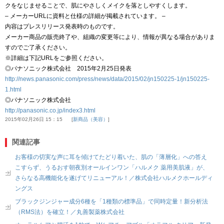
クをなじませることで、肌にやさしくメイクを落としやすくします。
– メーカーURLに資料と仕様の詳細が掲載されています。 –
内容はプレスリリース発表時のものです。
メーカー商品の販売終了や、組織の変更等により、情報が異なる場合がありま
すのでご了承ください。
※詳細は下記URLをご参照ください。
◎パナソニック株式会社 2015年2月25日発表
http://news.panasonic.com/press/news/data/2015/02/jn150225-1/jn150225-
1.html
◎パナソニック株式会社
http://panasonic.co.jp/index3.html
2015年02月26日 15：15
新商品（美容）
関連記事
お客様の切実な声に耳を傾けてたどり着いた、肌の「薄層化」への答え
こすらず、うるおす朝夜別オールインワン「ハルメク 薬用美肌液」が、
さらなる高機能化を遂げてリニューアル！／株式会社ハルメクホールディ
ングス
ブラックジンジャー成分6種を「1種類の標準品」で同時定量！新分析法
（RMS法）を確立！／丸善製薬株式会社