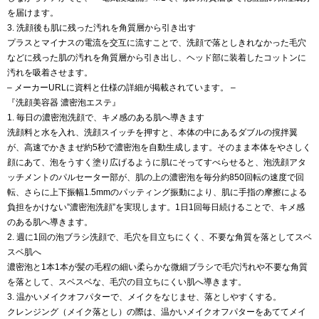
を届けます。
3. 洗顔後も肌に残った汚れを角質層から引き出す
プラスとマイナスの電流を交互に流すことで、洗顔で落としきれなかった毛穴
などに残った肌の汚れを角質層から引き出し、ヘッド部に装着したコットンに
汚れを吸着させます。
– メーカーURLに資料と仕様の詳細が掲載されています。 –
『洗顔美容器 濃密泡エステ』
1. 毎日の濃密泡洗顔で、キメ感のある肌へ導きます
洗顔料と水を入れ、洗顔スイッチを押すと、本体の中にあるダブルの撹拌翼
が、高速でかきまぜ約5秒で濃密泡を自動生成します。そのまま本体をやさしく
顔にあて、泡をうすく塗り広げるように肌にそってすべらせると、泡洗顔アタ
ッチメントのパルセーター部が、肌の上の濃密泡を毎分約850回転の速度で回
転、さらに上下振幅1.5mmのパッティング振動により、肌に手指の摩擦による
負担をかけない”濃密泡洗顔”を実現します。1日1回毎日続けることで、キメ感
のある肌へ導きます。
2. 週に1回の泡ブラシ洗顔で、毛穴を目立ちにくく、不要な角質を落としてスベ
スベ肌へ
濃密泡と1本1本が髪の毛程の細い柔らかな微細ブラシで毛穴汚れや不要な角質
を落として、スベスベな、毛穴の目立ちにくい肌へ導きます。
3. 温かいメイクオフパターで、メイクをなじませ、落としやすくする。
クレンジング（メイク落とし）の際は、温かいメイクオフパターをあててメイ