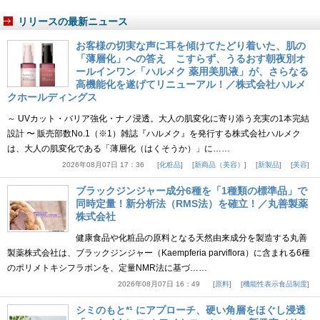
リリースの最新ニュース
お客様の切実な声に耳を傾けてたどり着いた、肌の
「薄層化」への答え こすらず、うるおす朝夜別オ
ールインワン「ハルメク 薬用美肌液」が、さらなる
高機能化を遂げてリニューアル！／株式会社ハルメ
クホールディングス
～ UVカット・バリア強化・ナノ浸透。大人の肌変化に寄り添う充実の1本完結
設計 〜 販売部数No.1（※1）雑誌『ハルメク』を発行する株式会社ハルメク
は、大人の肌変化である「薄層化（はくそうか）」に……
2026年08月07日 17：36
化粧品
新商品（美容）
新製品
美容
ブラックジンジャー成分6種を「1種類の標準品」で
同時定量！新分析法（RMS法）を確立！／丸善製薬
株式会社
健康食品や化粧品の原料となる天然由来成分を製造する丸善
製薬株式会社は、ブラックジンジャー（Kaempferia parviflora）に含まれる6種
のポリメトキシフラボンを、定量NMR法に基づ……
2026年08月07日 16：49
原料
機能性表示食品制度
シミのもと*¹ にアプローチ、硬い角層をほぐし浸透