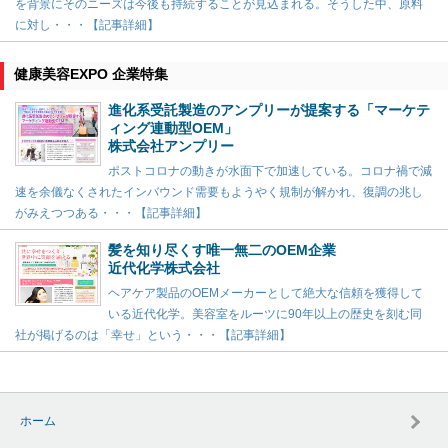
を背景にそのニーズは今後も持続することが見込まれる。そうした中、原料
に対し・・・【記事詳細】
健康美容EXPO 企業特集
進化系受託製造のアンプリーが提案する「マーケテ
ィング連動型OEM」
株式会社アンプリー
ポストコロナの動きが水面下で加速している。コロナ禍で減
速を余儀なくされたインバウンド需要もようやく規制が解かれ、復調の兆し
がみえつつある・・・【記事詳細】
髪を知り尽くす唯一無二のOEM企業
近代化学株式会社
ヘアケア製品のOEMメーカーとして絶大な信頼を獲得して
いる近代化学。美容室をルーツに90年以上の歴史を刻む同
社が掲げるのは「幸せ」という・・・【記事詳細】
ホーム