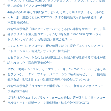
オーラルケアと腸活を1粒で。Wケアチュアブル「オラフル クリア」新発
売／株式会社イブフローラ研究所
4種類の赤い野菜と果実配合で、おいしく続ける美活習慣。冷え、脚のむ
くみ、肌、脂肪にまとめてアプローチする機能性表示食品が新登場／新日
本製薬 株式会社
機能性表示食品「肌のターンオーバーとうるおい維持をサポートする」美
容サプリメント還元型コエンザイムQ10を配合『feat. Skin cycle（フィー
ト スキンサイクル）』が新発売／株式会社Quon
シミのもと*¹ にアプローチ、硬い角層をほぐし浸透「エクイタンス ホワ
イトローション」新発売／サンスター株式会社
ピセアタンノールを含む食品の摂取により睡眠の質が改善する可能性が確
認されました／森永製菓株式会社
1箱で「葡萄＆カシス味」と「マスカット味」の2つのフレーバーが楽しめ
るファンケル「ディープチャージ コラーゲン 2種の葡萄ゼリー」（機能性
表示食品）8月18日（火）数量限定発売／株式会社ファンケル
機能性表示食品『ココカラケア睡眠プレミアム』 新発売／アサヒグルー
プ食品株式会社
犬猫向けAIウェルネスプラットフォームを始動。第一弾として腸内フロー
ラ検査キット・腸活サプリを提供開始／株式会社PETOKOTO