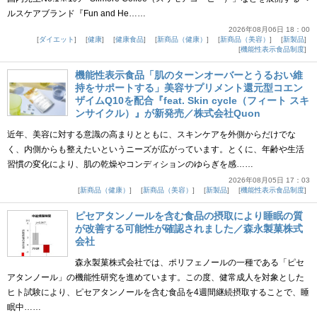
ルスケアブランド『Fun and He……
2026年08月06日 18：00
ダイエット
健康
健康食品
新商品（健康）
新商品（美容）
新製品
機能性表示食品制度
機能性表示食品「肌のターンオーバーとうるおい維
持をサポートする」美容サプリメント還元型コエン
ザイムQ10を配合『feat. Skin cycle（フィート スキ
ンサイクル）』が新発売／株式会社Quon
近年、美容に対する意識の高まりとともに、スキンケアを外側からだけでな
く、内側からも整えたいというニーズが広がっています。とくに、年齢や生活
習慣の変化により、肌の乾燥やコンディションのゆらぎを感……
2026年08月05日 17：03
新商品（健康）
新商品（美容）
新製品
機能性表示食品制度
ピセアタンノールを含む食品の摂取により睡眠の質
が改善する可能性が確認されました／森永製菓株式
会社
森永製菓株式会社では、ポリフェノールの一種である「ピセ
アタンノール」の機能性研究を進めています。この度、健常成人を対象とした
ヒト試験により、ピセアタンノールを含む食品を4週間継続摂取することで、睡
眠中……