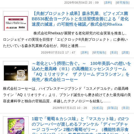
2026年08月04日 20：09
原料
研究報告
【共創プロジェクト成果】森永乳業、ビフィズス菌
BB536配合ヨーグルトと生活習慣改善による「老化
速度の減速」の可能性を確認／株式会社Rhelixa
株式会社Rhelixaが展開する老化研究の社会実装を推進し、
ロンジェビティの実現を目指す「エピクロック®共創プロジェクト」に参画い
ただいている森永乳業株式会社が、同社と連携……
2026年07月31日 17：47
原料
研究報告
美容
調査
～老化という摂理に告ぐ。～ 100年美肌への想いを
込めた最高峰（※1）の高機能エッセンスクリーム
「AQ ミリオリティ ザ クリーム デコラシオン」を
発売／株式会社コーセー
株式会社コーセーは、ハイプレステージブランド『コスメデコルテ』の最高峰
ライン「AQ ミリオリティ」より、ブランド誕生から磨き続けてきた最先端の美
容皮膚科学と独自の官能品質、卓越したテクノロジーを結集し……
2026年07月31日 10：26
化粧品
新製品
美容
1箱で「葡萄＆カシス味」と「マスカット味」の2つ
のフレーバーが楽しめるファンケル「ディープチャ
ージ コラーゲン 2種の葡萄ゼリー」（機能性表示食