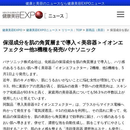
健康と美容のニュースなら健康美容EXPOニュース
健康美容EXPO
健康美容EXPOニュース
リリース：TOP
新商品（美容）
保湿成分を肌の
保湿成分を肌の角質層まで導入＜美容器＞イオンエ
フェクター他3機種を発売/パナソニック
パナソニック株式会社は、化粧品の保湿成分を肌の角質層まで導入し、ハリ感
のあるうるおい肌へ導く美容器「イオンエフェクター」2機種、他1機種を、5
月1日より発売します。
近年、肌のキメが粗い、肌にうるおいがないことに悩む女性が増加しています
※3。特に素肌ケアの意識が高く、肌悩みの改善・予防への使用意向は、スキン
ケア化粧品が93.6％と高く、家庭用の美容器具についても56.3％の半数以上が
使用したいと答えています。
同製品「導入美容器※2 イオンエフェクター」は、プラスからマイナス電極へ
向かって発生する「電気浸透流」※1の仕組みを利用し、その流れに乗って、化
粧品の保湿成分を、肌の表面から角質層まで効率的に届け、ハリ感のあるうる
おい肌へ導きます。併せて、濃密な泡を自動生成し、肌をこすらずにやさしく
洗顔することで、肌のキメ感を整える「洗顔美容器 濃密泡エステ」も発売し、