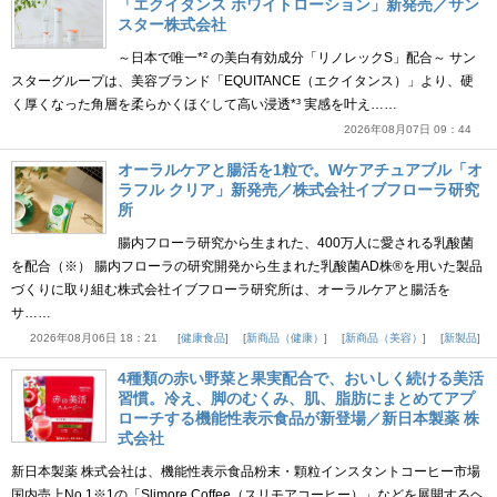
「エクイタンス ホワイトローション」新発売／サン
スター株式会社
～日本で唯一*² の美白有効成分「リノレックS」配合～ サン
スターグループは、美容ブランド「EQUITANCE（エクイタンス）」より、硬
く厚くなった角層を柔らかくほぐして高い浸透*³ 実感を叶え……
2026年08月07日 09：44
オーラルケアと腸活を1粒で。Wケアチュアブル「オ
ラフル クリア」新発売／株式会社イブフローラ研究
所
腸内フローラ研究から生まれた、400万人に愛される乳酸菌
を配合（※） 腸内フローラの研究開発から生まれた乳酸菌AD株®を用いた製品
づくりに取り組む株式会社イブフローラ研究所は、オーラルケアと腸活を
サ……
2026年08月06日 18：21
健康食品
新商品（健康）
新商品（美容）
新製品
4種類の赤い野菜と果実配合で、おいしく続ける美活
習慣。冷え、脚のむくみ、肌、脂肪にまとめてアプ
ローチする機能性表示食品が新登場／新日本製薬 株
式会社
新日本製薬 株式会社は、機能性表示食品粉末・顆粒インスタントコーヒー市場
国内売上No.1※1の「Slimore Coffee（スリモアコーヒー）」などを展開するヘ