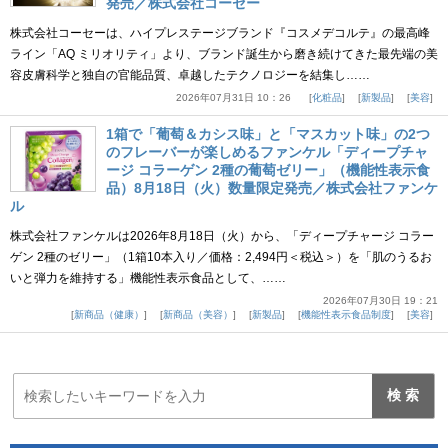
発売／株式会社コーセー
株式会社コーセーは、ハイプレステージブランド『コスメデコルテ』の最高峰
ライン「AQ ミリオリティ」より、ブランド誕生から磨き続けてきた最先端の美
容皮膚科学と独自の官能品質、卓越したテクノロジーを結集し……
2026年07月31日 10：26
化粧品
新製品
美容
1箱で「葡萄＆カシス味」と「マスカット味」の2つ
のフレーバーが楽しめるファンケル「ディープチャ
ージ コラーゲン 2種の葡萄ゼリー」（機能性表示食
品）8月18日（火）数量限定発売／株式会社ファンケ
ル
株式会社ファンケルは2026年8月18日（火）から、「ディープチャージ コラー
ゲン 2種のゼリー」（1箱10本入り／価格：2,494円＜税込＞）を「肌のうるお
いと弾力を維持する」機能性表示食品として、……
2026年07月30日 19：21
新商品（健康）
新商品（美容）
新製品
機能性表示食品制度
美容