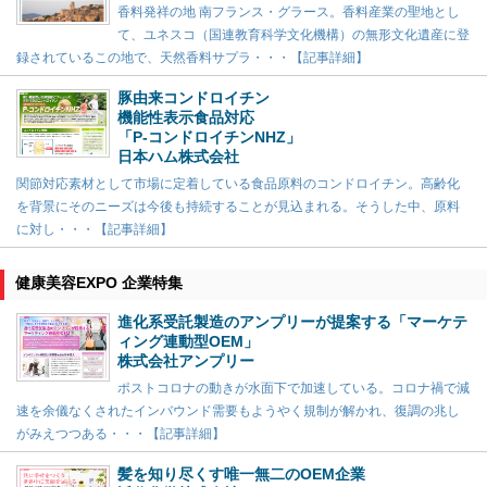
香料発祥の地 南フランス・グラース。香料産業の聖地とし
て、ユネスコ（国連教育科学文化機構）の無形文化遺産に登
録されているこの地で、天然香料サプラ・・・【記事詳細】
豚由来コンドロイチン
機能性表示食品対応
「P-コンドロイチンNHZ」
日本ハム株式会社
関節対応素材として市場に定着している食品原料のコンドロイチン。高齢化
を背景にそのニーズは今後も持続することが見込まれる。そうした中、原料
に対し・・・【記事詳細】
健康美容EXPO 企業特集
進化系受託製造のアンプリーが提案する「マーケテ
ィング連動型OEM」
株式会社アンプリー
ポストコロナの動きが水面下で加速している。コロナ禍で減
速を余儀なくされたインバウンド需要もようやく規制が解かれ、復調の兆し
がみえつつある・・・【記事詳細】
髪を知り尽くす唯一無二のOEM企業