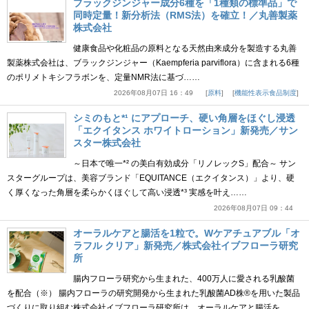
ブラックジンジャー成分6種を「1種類の標準品」で
同時定量！新分析法（RMS法）を確立！／丸善製薬
株式会社
健康食品や化粧品の原料となる天然由来成分を製造する丸善
製薬株式会社は、ブラックジンジャー（Kaempferia parviflora）に含まれる6種
のポリメトキシフラボンを、定量NMR法に基づ……
2026年08月07日 16：49
原料
機能性表示食品制度
シミのもと*¹ にアプローチ、硬い角層をほぐし浸透
「エクイタンス ホワイトローション」新発売／サン
スター株式会社
～日本で唯一*² の美白有効成分「リノレックS」配合～ サン
スターグループは、美容ブランド「EQUITANCE（エクイタンス）」より、硬
く厚くなった角層を柔らかくほぐして高い浸透*³ 実感を叶え……
2026年08月07日 09：44
オーラルケアと腸活を1粒で。Wケアチュアブル「オ
ラフル クリア」新発売／株式会社イブフローラ研究
所
腸内フローラ研究から生まれた、400万人に愛される乳酸菌
を配合（※） 腸内フローラの研究開発から生まれた乳酸菌AD株®を用いた製品
づくりに取り組む株式会社イブフローラ研究所は、オーラルケアと腸活を