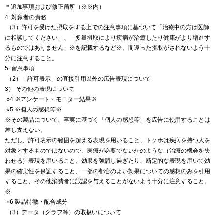
＊追加事項および修正箇所（※※内）
4. 対象者の責務
（3）許可を受けた摂取をする上での注意事項に基づいて「治療中の方は医師
に相談してください」、「多量摂取により疾病が治癒したり健康がより増進す
るものではありません」※を記載するなど※、間違った摂取がされないよう十
分に注意すること。
5. 留意事項
（2）「許可表示」の直接引用以外の広告表現について
3） その他の表現について
○4 ※アンケート・モニター結果※
○5 ※個人の感想等※
※その製品について、事実に基づく「個人の感想等」を広告に使用することは
差し支えない。
ただし、許可表示の範囲を超える表現を用いること、トクホは疾病を持つ人を
対象とするものではないので、医療が必要でないかのような（治療の機会を失
わせる）表現を用いること、効果を強調し過ぎたり、断定的な表現を用いて効
果の確実性を保証すること、一部の都合のよい効果についての感想のみを引用
すること、その他消費者に誤認を与えることがないよう十分に注意すること。
※
○6 製品特徴・配合成分
（3）データ（グラフ等）の取扱いについて