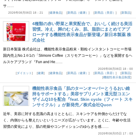
サ……
2026年08月06日 18：21
健康食品
新商品（健康）
新商品（美容）
新製品
4種類の赤い野菜と果実配合で、おいしく続ける美活
習慣。冷え、脚のむくみ、肌、脂肪にまとめてアプ
ローチする機能性表示食品が新登場／新日本製薬 株
式会社
新日本製薬 株式会社は、機能性表示食品粉末・顆粒インスタントコーヒー市場
国内売上No.1※1の「Slimore Coffee（スリモアコーヒー）」などを展開するヘ
ルスケアブランド『Fun and He……
2026年08月06日 18：00
ダイエット
健康
健康食品
新商品（健康）
新商品（美容）
新製品
機能性表示食品制度
機能性表示食品「肌のターンオーバーとうるおい維
持をサポートする」美容サプリメント還元型コエン
ザイムQ10を配合『feat. Skin cycle（フィート スキ
ンサイクル）』が新発売／株式会社Quon
近年、美容に対する意識の高まりとともに、スキンケアを外側からだけでな
く、内側からも整えたいというニーズが広がっています。とくに、年齢や生活
習慣の変化により、肌の乾燥やコンディションのゆらぎを感……
2026年08月05日 17：03