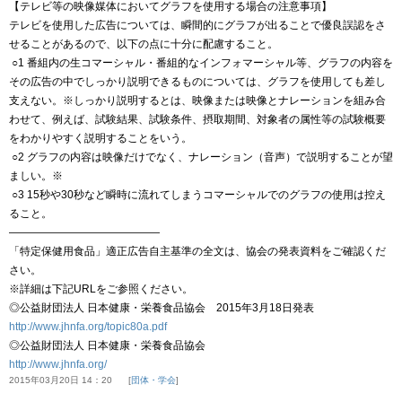
【テレビ等の映像媒体においてグラフを使用する場合の注意事項】
テレビを使用した広告については、瞬間的にグラフが出ることで優良誤認をさ
せることがあるので、以下の点に十分に配慮すること。
○1 番組内の生コマーシャル・番組的なインフォマーシャル等、グラフの内容を
その広告の中でしっかり説明できるものについては、グラフを使用しても差し
支えない。※しっかり説明するとは、映像または映像とナレーションを組み合
わせて、例えば、試験結果、試験条件、摂取期間、対象者の属性等の試験概要
をわかりやすく説明することをいう。
○2 グラフの内容は映像だけでなく、ナレーション（音声）で説明することが望
ましい。※
○3 15秒や30秒など瞬時に流れてしまうコマーシャルでのグラフの使用は控え
ること。
——————————————
「特定保健用食品」適正広告自主基準の全文は、協会の発表資料をご確認くだ
さい。
※詳細は下記URLをご参照ください。
◎公益財団法人 日本健康・栄養食品協会 2015年3月18日発表
http://www.jhnfa.org/topic80a.pdf
◎公益財団法人 日本健康・栄養食品協会
http://www.jhnfa.org/
2015年03月20日 14：20
団体・学会