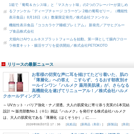
1箱で「葡萄＆カシス味」と「マスカット味」の2つのフレーバーが楽しめ
るファンケル「ディープチャージ コラーゲン 2種の葡萄ゼリー」（機能性
表示食品）8月18日（火）数量限定発売／株式会社ファンケル
機能性表示食品『ココカラケア睡眠プレミアム』 新発売／アサヒグルー
プ食品株式会社
犬猫向けAIウェルネスプラットフォームを始動。第一弾として腸内フロー
ラ検査キット・腸活サプリを提供開始／株式会社PETOKOTO
リリースの最新ニュース
お客様の切実な声に耳を傾けてたどり着いた、肌の
「薄層化」への答え こすらず、うるおす朝夜別オ
ールインワン「ハルメク 薬用美肌液」が、さらなる
高機能化を遂げてリニューアル！／株式会社ハルメ
クホールディングス
～ UVカット・バリア強化・ナノ浸透。大人の肌変化に寄り添う充実の1本完結
設計 〜 販売部数No.1（※1）雑誌『ハルメク』を発行する株式会社ハルメク
は、大人の肌変化である「薄層化（はくそうか）」に……
2026年08月07日 17：36
化粧品
新商品（美容）
新製品
美容