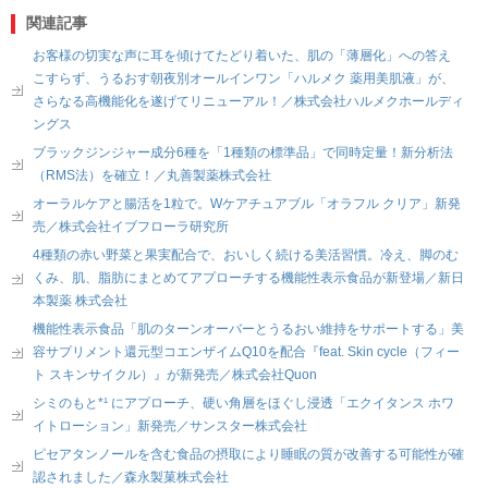
関連記事
お客様の切実な声に耳を傾けてたどり着いた、肌の「薄層化」への答え
こすらず、うるおす朝夜別オールインワン「ハルメク 薬用美肌液」が、
さらなる高機能化を遂げてリニューアル！／株式会社ハルメクホールディ
ングス
ブラックジンジャー成分6種を「1種類の標準品」で同時定量！新分析法
（RMS法）を確立！／丸善製薬株式会社
オーラルケアと腸活を1粒で。Wケアチュアブル「オラフル クリア」新発
売／株式会社イブフローラ研究所
4種類の赤い野菜と果実配合で、おいしく続ける美活習慣。冷え、脚のむ
くみ、肌、脂肪にまとめてアプローチする機能性表示食品が新登場／新日
本製薬 株式会社
機能性表示食品「肌のターンオーバーとうるおい維持をサポートする」美
容サプリメント還元型コエンザイムQ10を配合『feat. Skin cycle（フィー
ト スキンサイクル）』が新発売／株式会社Quon
シミのもと*¹ にアプローチ、硬い角層をほぐし浸透「エクイタンス ホワ
イトローション」新発売／サンスター株式会社
ピセアタンノールを含む食品の摂取により睡眠の質が改善する可能性が確
認されました／森永製菓株式会社