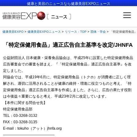
健康と美容のニュースなら健康美容EXPOニュース
健康美容EXPO
健康美容EXPOニュース
リリース：TOP
団体・学会
「特定保健用食品」
「特定保健用食品」適正広告自主基準を改定/JHNFA
公益財団法人 日本健康・栄養食品協会は、平成25年に設置した特定保健用食品
広告審査会での審査を踏まえ、『「特定保健用食品」適正広告自主基準』を改
定しました。
同協会では、平成19年6月に、特定保健用食品（トクホ）が消費者に正しく理
解され、適切に活用されることが健康の維持・増進に役立つものと考え、「特
定保健用食品」適正広告自主基準を作成しました。さらに、広告の果たす役割
は今後益々重要になると考え、平成23年2月に改定しています。
【本件に関する問合せ先】
特定保健用食品部
TEL：03-3268-3132
FAX：03-3268-3135
E-mail：tokuho（アット）jhnfa.org
——————————————