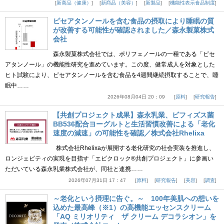
新商品（健康）
新商品（美容）
新製品
機能性表示食品制度
ピセアタンノールを含む食品の摂取により睡眠の質
が改善する可能性が確認されました／森永製菓株式
会社
森永製菓株式会社では、ポリフェノールの一種である「ピセ
アタンノール」の機能性研究を進めています。この度、健常成人を対象とした
ヒト試験により、ピセアタンノールを含む食品を4週間継続摂取することで、睡
眠中……
2026年08月04日 20：09
原料
研究報告
【共創プロジェクト成果】森永乳業、ビフィズス菌
BB536配合ヨーグルトと生活習慣改善による「老化
速度の減速」の可能性を確認／株式会社Rhelixa
株式会社Rhelixaが展開する老化研究の社会実装を推進し、
ロンジェビティの実現を目指す「エピクロック®共創プロジェクト」に参画い
ただいている森永乳業株式会社が、同社と連携……
2026年07月31日 17：47
原料
研究報告
美容
調査
～老化という摂理に告ぐ。～ 100年美肌への想いを
込めた最高峰（※1）の高機能エッセンスクリーム
「AQ ミリオリティ ザ クリーム デコラシオン」を