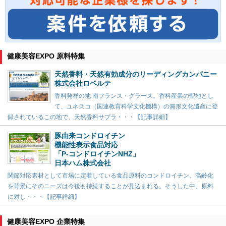
健康美容EXPO 原料特集
天然香料・天然有効成分のリーディングカンパニー
株式会社ロベルテ
香料発祥の地 南フランス・グラース。香料産業の聖地とし
て、ユネスコ（国連教育科学文化機構）の無形文化遺産に登
録されているこの地で、天然香料サプラ・・・【記事詳細】
豚由来コンドロイチン
機能性表示食品対応
「P-コンドロイチンNHZ」
日本ハム株式会社
関節対応素材として市場に定着している食品原料のコンドロイチン。高齢化
を背景にそのニーズは今後も持続することが見込まれる。そうした中、原料
に対し・・・【記事詳細】
健康美容EXPO 企業特集