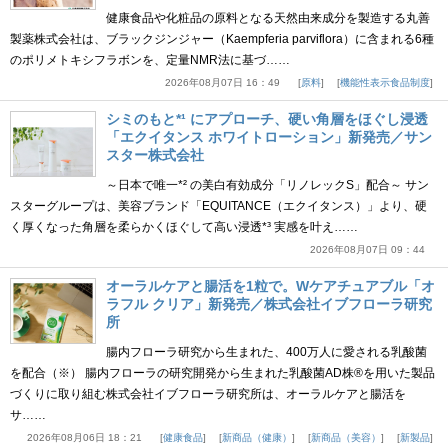
健康食品や化粧品の原料となる天然由来成分を製造する丸善
製薬株式会社は、ブラックジンジャー（Kaempferia parviflora）に含まれる6種
のポリメトキシフラボンを、定量NMR法に基づ……
2026年08月07日 16：49
原料
機能性表示食品制度
シミのもと*¹ にアプローチ、硬い角層をほぐし浸透
「エクイタンス ホワイトローション」新発売／サン
スター株式会社
～日本で唯一*² の美白有効成分「リノレックS」配合～ サン
スターグループは、美容ブランド「EQUITANCE（エクイタンス）」より、硬
く厚くなった角層を柔らかくほぐして高い浸透*³ 実感を叶え……
2026年08月07日 09：44
オーラルケアと腸活を1粒で。Wケアチュアブル「オ
ラフル クリア」新発売／株式会社イブフローラ研究
所
腸内フローラ研究から生まれた、400万人に愛される乳酸菌
を配合（※） 腸内フローラの研究開発から生まれた乳酸菌AD株®を用いた製品
づくりに取り組む株式会社イブフローラ研究所は、オーラルケアと腸活を
サ……
2026年08月06日 18：21
健康食品
新商品（健康）
新商品（美容）
新製品