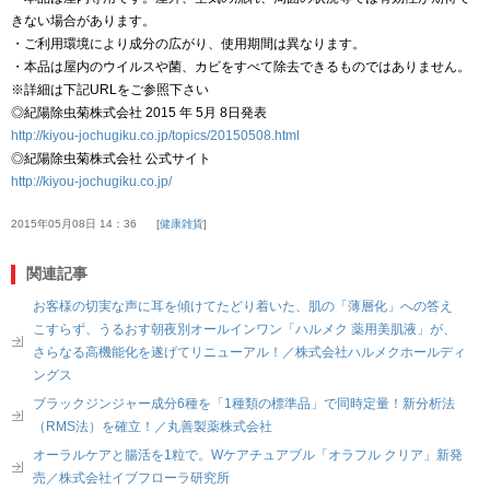
きない場合があります。
・ご利用環境により成分の広がり、使用期間は異なります。
・本品は屋内のウイルスや菌、カビをすべて除去できるものではありません。
※詳細は下記URLをご参照下さい
◎紀陽除虫菊株式会社 2015 年 5月 8日発表
http://kiyou-jochugiku.co.jp/topics/20150508.html
◎紀陽除虫菊株式会社 公式サイト
http://kiyou-jochugiku.co.jp/
2015年05月08日 14：36
健康雑貨
関連記事
お客様の切実な声に耳を傾けてたどり着いた、肌の「薄層化」への答え
こすらず、うるおす朝夜別オールインワン「ハルメク 薬用美肌液」が、
さらなる高機能化を遂げてリニューアル！／株式会社ハルメクホールディ
ングス
ブラックジンジャー成分6種を「1種類の標準品」で同時定量！新分析法
（RMS法）を確立！／丸善製薬株式会社
オーラルケアと腸活を1粒で。Wケアチュアブル「オラフル クリア」新発
売／株式会社イブフローラ研究所