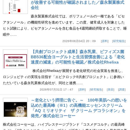
が改善する可能性が確認されました／森永製菓株式
会社
森永製菓株式会社では、ポリフェノールの一種である「ピセ
アタンノール」の機能性研究を進めています。この度、健常成人を対象とした
ヒト試験により、ピセアタンノールを含む食品を4週間継続摂取することで、睡
眠中……
2026年08月04日 20：09
原料
研究報告
【共創プロジェクト成果】森永乳業、ビフィズス菌
BB536配合ヨーグルトと生活習慣改善による「老化
速度の減速」の可能性を確認／株式会社Rhelixa
株式会社Rhelixaが展開する老化研究の社会実装を推進し、
ロンジェビティの実現を目指す「エピクロック®共創プロジェクト」に参画い
ただいている森永乳業株式会社が、同社と連携……
2026年07月31日 17：47
原料
研究報告
美容
調査
～老化という摂理に告ぐ。～ 100年美肌への想いを
込めた最高峰（※1）の高機能エッセンスクリーム
「AQ ミリオリティ ザ クリーム デコラシオン」を
発売／株式会社コーセー
株式会社コーセーは、ハイプレステージブランド『コスメデコルテ』の最高峰