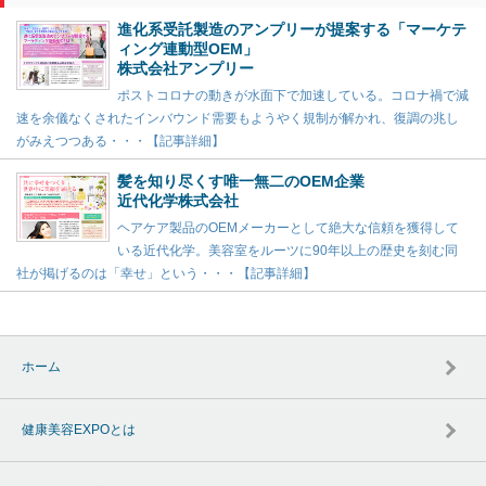
進化系受託製造のアンプリーが提案する「マーケテ
ィング連動型OEM」
株式会社アンプリー
ポストコロナの動きが水面下で加速している。コロナ禍で減
速を余儀なくされたインバウンド需要もようやく規制が解かれ、復調の兆し
がみえつつある・・・【記事詳細】
髪を知り尽くす唯一無二のOEM企業
近代化学株式会社
ヘアケア製品のOEMメーカーとして絶大な信頼を獲得して
いる近代化学。美容室をルーツに90年以上の歴史を刻む同
社が掲げるのは「幸せ」という・・・【記事詳細】
ホーム
健康美容EXPOとは