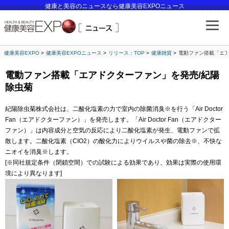
健康と美容のニュースなら健康美容EXPOニュース
健康美容EXPO
健康美容EXPOニュース
リリース：TOP
健康雑貨
電動ファン搭載「エア
電動ファン搭載「エアドクターファン」を発売/紀陽
除虫菊
紀陽除虫菊株式会社は、二酸化塩素の力で室内の除菌消臭※を行う「Air Doctor
Fan（エアドクターファン）」を発売します。「Air Doctor Fan（エアドクター
ファン）」は内容成分と空気の反応により二酸化塩素が発生、電動ファンで拡
散します。二酸化塩素（CIO2）の酸化力によりウイルスや菌の除去※、不快な
ニオイを消臭※します。
[※同社規定条件（閉鎖空間）での試験による効果であり、効果は実際の使用環
境により異なります]