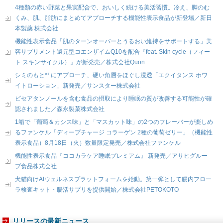
4種類の赤い野菜と果実配合で、おいしく続ける美活習慣。冷え、脚のむ
くみ、肌、脂肪にまとめてアプローチする機能性表示食品が新登場／新日
本製薬 株式会社
機能性表示食品「肌のターンオーバーとうるおい維持をサポートする」美
容サプリメント還元型コエンザイムQ10を配合『feat. Skin cycle（フィー
ト スキンサイクル）』が新発売／株式会社Quon
シミのもと*¹ にアプローチ、硬い角層をほぐし浸透「エクイタンス ホワ
イトローション」新発売／サンスター株式会社
ピセアタンノールを含む食品の摂取により睡眠の質が改善する可能性が確
認されました／森永製菓株式会社
1箱で「葡萄＆カシス味」と「マスカット味」の2つのフレーバーが楽しめ
るファンケル「ディープチャージ コラーゲン 2種の葡萄ゼリー」（機能性
表示食品）8月18日（火）数量限定発売／株式会社ファンケル
機能性表示食品『ココカラケア睡眠プレミアム』 新発売／アサヒグルー
プ食品株式会社
犬猫向けAIウェルネスプラットフォームを始動。第一弾として腸内フロー
ラ検査キット・腸活サプリを提供開始／株式会社PETOKOTO
リリースの最新ニュース