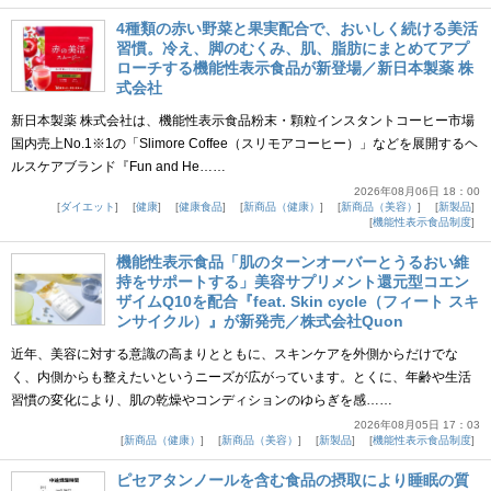
4種類の赤い野菜と果実配合で、おいしく続ける美活
習慣。冷え、脚のむくみ、肌、脂肪にまとめてアプ
ローチする機能性表示食品が新登場／新日本製薬 株
式会社
新日本製薬 株式会社は、機能性表示食品粉末・顆粒インスタントコーヒー市場
国内売上No.1※1の「Slimore Coffee（スリモアコーヒー）」などを展開するヘ
ルスケアブランド『Fun and He……
2026年08月06日 18：00
ダイエット
健康
健康食品
新商品（健康）
新商品（美容）
新製品
機能性表示食品制度
機能性表示食品「肌のターンオーバーとうるおい維
持をサポートする」美容サプリメント還元型コエン
ザイムQ10を配合『feat. Skin cycle（フィート スキ
ンサイクル）』が新発売／株式会社Quon
近年、美容に対する意識の高まりとともに、スキンケアを外側からだけでな
く、内側からも整えたいというニーズが広がっています。とくに、年齢や生活
習慣の変化により、肌の乾燥やコンディションのゆらぎを感……
2026年08月05日 17：03
新商品（健康）
新商品（美容）
新製品
機能性表示食品制度
ピセアタンノールを含む食品の摂取により睡眠の質