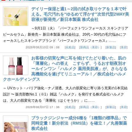
デイリー保湿と週1～2回の拭き取りケアを１本で叶
える。毛穴汚れを“ゆるめて浮かす”次世代型2WAY美
容液が新発売／新日本製薬 株式会社
～9月1日（火）「パーフェクトワンフォーカス スキンクリア
ピールセラム」新発売～ 新日本製薬 株式会社は、20代～30代の毛穴悩みにフ
ォーカスしたスキンケアブランド『パーフェクトワンフォーカス』……
2026年08月10日 09：08
化粧品
新商品（美容）
新製品
美容
お客様の切実な声に耳を傾けてたどり着いた、肌の
「薄層化」への答え こすらず、うるおす朝夜別オ
ールインワン「ハルメク 薬用美肌液」が、さらなる
高機能化を遂げてリニューアル！／株式会社ハルメ
クホールディングス
～ UVカット・バリア強化・ナノ浸透。大人の肌変化に寄り添う充実の1本完結
設計 〜 販売部数No.1（※1）雑誌『ハルメク』を発行する株式会社ハルメク
は、大人の肌変化である「薄層化（はくそうか）」に……
2026年08月07日 17：36
化粧品
新商品（美容）
新製品
美容
ブラックジンジャー成分6種を「1種類の標準品」で
同時定量！新分析法（RMS法）を確立！／丸善製薬
株式会社