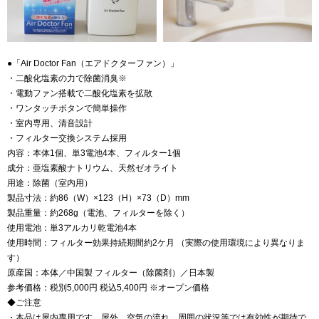
●「Air Doctor Fan（エアドクターファン）」
・二酸化塩素の力で除菌消臭※
・電動ファン搭載で二酸化塩素を拡散
・ワンタッチボタンで簡単操作
・室内専用、清音設計
・フィルター交換システム採用
内容：本体1個、単3電池4本、フィルター1個
成分：亜塩素酸ナトリウム、天然ゼオライト
用途：除菌（室内用）
製品寸法：約86（W）×123（H）×73（D）mm
製品重量：約268g（電池、フィルターを除く）
使用電池：単3アルカリ乾電池4本
使用時間：フィルター効果持続期間約2ケ月 （実際の使用環境により異なりま
す）
原産国：本体／中国製 フィルター（除菌剤）／日本製
参考価格：税別5,000円 税込5,400円 ※オープン価格
◆ご注意
・本品は屋内専用です。屋外、空気の流れ、周囲の状況等では有効性が期待で