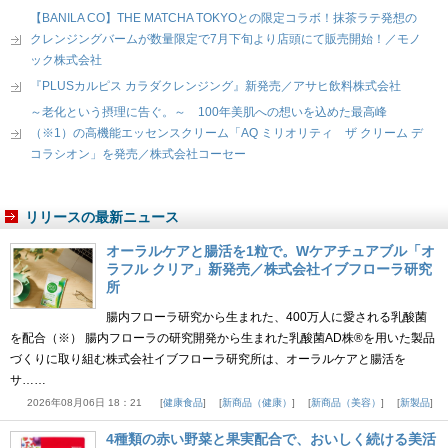
【BANILA CO】THE MATCHA TOKYOとの限定コラボ！抹茶ラテ発想の
クレンジングバームが数量限定で7月下旬より店頭にて販売開始！／モノ
ック株式会社
『PLUSカルピス カラダクレンジング』新発売／アサヒ飲料株式会社
～老化という摂理に告ぐ。～ 100年美肌への想いを込めた最高峰
（※1）の高機能エッセンスクリーム「AQ ミリオリティ ザ クリーム デ
コラシオン」を発売／株式会社コーセー
リリースの最新ニュース
オーラルケアと腸活を1粒で。Wケアチュアブル「オ
ラフル クリア」新発売／株式会社イブフローラ研究
所
腸内フローラ研究から生まれた、400万人に愛される乳酸菌
を配合（※） 腸内フローラの研究開発から生まれた乳酸菌AD株®を用いた製品
づくりに取り組む株式会社イブフローラ研究所は、オーラルケアと腸活を
サ……
2026年08月06日 18：21
健康食品
新商品（健康）
新商品（美容）
新製品
4種類の赤い野菜と果実配合で、おいしく続ける美活