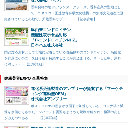
株式会社ロベルテ
香料発祥の地 南フランス・グラース。香料産業の聖地とし
て、ユネスコ（国連教育科学文化機構）の無形文化遺産に登
録されているこの地で、天然香料サプラ・・・【記事詳細】
豚由来コンドロイチン
機能性表示食品対応
「P-コンドロイチンNHZ」
日本ハム株式会社
関節対応素材として市場に定着している食品原料のコンドロイチン。高齢化
を背景にそのニーズは今後も持続することが見込まれる。そうした中、原料
に対し・・・【記事詳細】
健康美容EXPO 企業特集
進化系受託製造のアンプリーが提案する「マーケテ
ィング連動型OEM」
株式会社アンプリー
ポストコロナの動きが水面下で加速している。コロナ禍で減
速を余儀なくされたインバウンド需要もようやく規制が解かれ、復調の兆し
がみえつつある・・・【記事詳細】