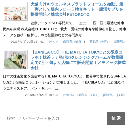
犬猫向けAIウェルネスプラットフォームを始動。第
一弾として腸内フローラ検査キット・腸活サプリを
提供開始／株式会社PETOKOTO
健康データ × AI + 専門家で、一生に、一匹一匹に最適な健康
提案を実現 株式会社PETOKOTOは、愛犬・愛猫の健康寿命延伸を目指し、健康
データを蓄積・解析し、AIと獣医師などの専門家が……
2026年07月29日 18：51
ペット
新商品（健康）
新商品（美容）
新製品
【BANILA CO】THE MATCHA TOKYOとの限定コ
ラボ！抹茶ラテ発想のクレンジングバームが数量限
定で7月下旬より店頭にて販売開始！／モノック株式
会社
日本の抹茶文化を発信するTHE MATCHA TOKYOと、世界中で愛されるBANILA
COによる限定コラボレーションが実現しました。 「BANILA CO」は全国のバ
ラエティストア、ドン・キホー……
2026年07月29日 18：28
化粧品
新商品（美容）
新製品
美容