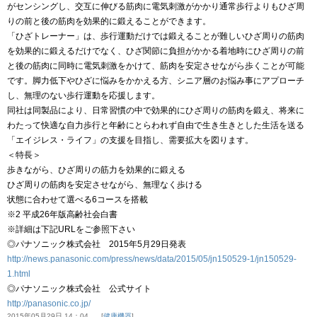
がセンシングし、交互に伸びる筋肉に電気刺激がかかり通常歩行よりもひざ周
りの前と後の筋肉を効果的に鍛えることができます。
「ひざトレーナー」は、歩行運動だけでは鍛えることが難しいひざ周りの筋肉
を効果的に鍛えるだけでなく、ひざ関節に負担がかかる着地時にひざ周りの前
と後の筋肉に同時に電気刺激をかけて、筋肉を安定させながら歩くことが可能
です。脚力低下やひざに悩みをかかえる方、シニア層のお悩み事にアプローチ
し、無理のない歩行運動を応援します。
同社は同製品により、日常習慣の中で効果的にひざ周りの筋肉を鍛え、将来に
わたって快適な自力歩行と年齢にとらわれず自由で生き生きとした生活を送る
「エイジレス・ライフ」の支援を目指し、需要拡大を図ります。
＜特長＞
歩きながら、ひざ周りの筋力を効果的に鍛える
ひざ周りの筋肉を安定させながら、無理なく歩ける
状態に合わせて選べる6コースを搭載
※2 平成26年版高齢社会白書
※詳細は下記URLをご参照下さい
◎パナソニック株式会社 2015年5月29日発表
http://news.panasonic.com/press/news/data/2015/05/jn150529-1/jn150529-
1.html
◎パナソニック株式会社 公式サイト
http://panasonic.co.jp/
2015年05月29日 14：04
健康機器