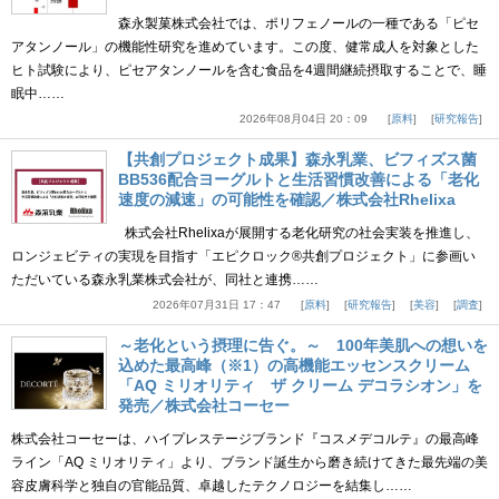
森永製菓株式会社では、ポリフェノールの一種である「ピセ
アタンノール」の機能性研究を進めています。この度、健常成人を対象とした
ヒト試験により、ピセアタンノールを含む食品を4週間継続摂取することで、睡
眠中……
2026年08月04日 20：09
原料
研究報告
【共創プロジェクト成果】森永乳業、ビフィズス菌
BB536配合ヨーグルトと生活習慣改善による「老化
速度の減速」の可能性を確認／株式会社Rhelixa
株式会社Rhelixaが展開する老化研究の社会実装を推進し、
ロンジェビティの実現を目指す「エピクロック®共創プロジェクト」に参画い
ただいている森永乳業株式会社が、同社と連携……
2026年07月31日 17：47
原料
研究報告
美容
調査
～老化という摂理に告ぐ。～ 100年美肌への想いを
込めた最高峰（※1）の高機能エッセンスクリーム
「AQ ミリオリティ ザ クリーム デコラシオン」を
発売／株式会社コーセー
株式会社コーセーは、ハイプレステージブランド『コスメデコルテ』の最高峰
ライン「AQ ミリオリティ」より、ブランド誕生から磨き続けてきた最先端の美
容皮膚科学と独自の官能品質、卓越したテクノロジーを結集し……