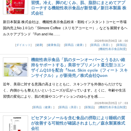
習慣。冷え、脚のむくみ、肌、脂肪にまとめてアプ
ローチする機能性表示食品が新登場／新日本製薬 株
式会社
新日本製薬 株式会社は、機能性表示食品粉末・顆粒インスタントコーヒー市場
国内売上No.1※1の「Slimore Coffee（スリモアコーヒー）」などを展開するヘ
ルスケアブランド『Fun and He……
2026年08月06日 18：00
ダイエット
健康
健康食品
新商品（健康）
新商品（美容）
新製品
機能性表示食品制度
機能性表示食品「肌のターンオーバーとうるおい維
持をサポートする」美容サプリメント還元型コエン
ザイムQ10を配合『feat. Skin cycle（フィート スキ
ンサイクル）』が新発売／株式会社Quon
近年、美容に対する意識の高まりとともに、スキンケアを外側からだけでな
く、内側からも整えたいというニーズが広がっています。とくに、年齢や生活
習慣の変化により、肌の乾燥やコンディションのゆらぎを感……
2026年08月05日 17：03
新商品（健康）
新商品（美容）
新製品
機能性表示食品制度
ピセアタンノールを含む食品の摂取により睡眠の質
が改善する可能性が確認されました／森永製菓株式
会社