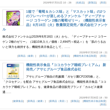
2026年07月31日 10：26
化粧品
新製品
美容
1箱で「葡萄＆カシス味」と「マスカット味」の2つ
のフレーバーが楽しめるファンケル「ディープチャ
ージ コラーゲン 2種の葡萄ゼリー」（機能性表示食
品）8月18日（火）数量限定発売／株式会社ファンケ
ル
株式会社ファンケルは2026年8月18日（火）から、「ディープチャージ コラー
ゲン 2種のゼリー」（1箱10本入り／価格：2,494円＜税込＞）を「肌のうるお
いと弾力を維持する」機能性表示食品として、……
2026年07月30日 19：21
新商品（健康）
新商品（美容）
新製品
機能性表示食品制度
美容
機能性表示食品『ココカラケア睡眠プレミアム』 新
発売／アサヒグループ食品株式会社
アサヒグループ独自の乳酸菌「ガセリ菌CP2305株」と、
「クロセチン」を配合 アサヒグループ食品株式会社は、機能性表示食品『ココ
カラケア睡眠プレミアム』を、健康食品の通信販売ブランド「カルピス健康
通……
2026年07月30日 18：50
健康食品
新商品（健康）
新商品（美容）
新製品
機能性表示食品制度
美容