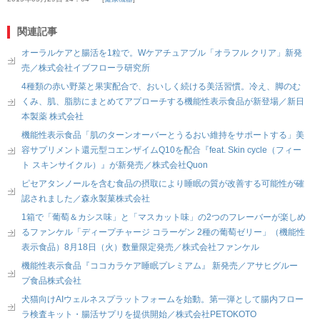
関連記事
オーラルケアと腸活を1粒で。Wケアチュアブル「オラフル クリア」新発
売／株式会社イブフローラ研究所
4種類の赤い野菜と果実配合で、おいしく続ける美活習慣。冷え、脚のむ
くみ、肌、脂肪にまとめてアプローチする機能性表示食品が新登場／新日
本製薬 株式会社
機能性表示食品「肌のターンオーバーとうるおい維持をサポートする」美
容サプリメント還元型コエンザイムQ10を配合『feat. Skin cycle（フィー
ト スキンサイクル）』が新発売／株式会社Quon
ピセアタンノールを含む食品の摂取により睡眠の質が改善する可能性が確
認されました／森永製菓株式会社
1箱で「葡萄＆カシス味」と「マスカット味」の2つのフレーバーが楽しめ
るファンケル「ディープチャージ コラーゲン 2種の葡萄ゼリー」（機能性
表示食品）8月18日（火）数量限定発売／株式会社ファンケル
機能性表示食品『ココカラケア睡眠プレミアム』 新発売／アサヒグルー
プ食品株式会社
犬猫向けAIウェルネスプラットフォームを始動。第一弾として腸内フロー
ラ検査キット・腸活サプリを提供開始／株式会社PETOKOTO