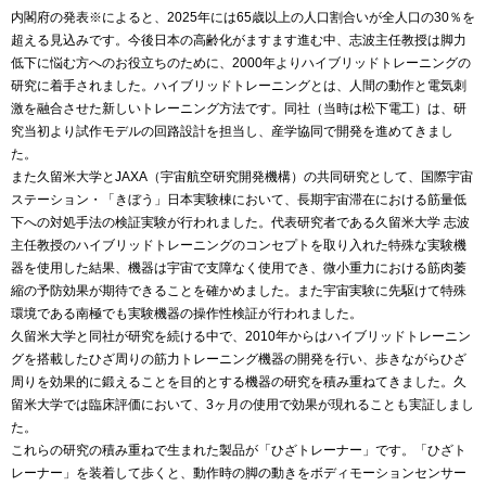
内閣府の発表※によると、2025年には65歳以上の人口割合いが全人口の30％を
超える見込みです。今後日本の高齢化がますます進む中、志波主任教授は脚力
低下に悩む方へのお役立ちのために、2000年よりハイブリッドトレーニングの
研究に着手されました。ハイブリッドトレーニングとは、人間の動作と電気刺
激を融合させた新しいトレーニング方法です。同社（当時は松下電工）は、研
究当初より試作モデルの回路設計を担当し、産学協同で開発を進めてきまし
た。
また久留米大学とJAXA（宇宙航空研究開発機構）の共同研究として、国際宇宙
ステーション・「きぼう」日本実験棟において、長期宇宙滞在における筋量低
下への対処手法の検証実験が行われました。代表研究者である久留米大学 志波
主任教授のハイブリッドトレーニングのコンセプトを取り入れた特殊な実験機
器を使用した結果、機器は宇宙で支障なく使用でき、微小重力における筋肉萎
縮の予防効果が期待できることを確かめました。また宇宙実験に先駆けて特殊
環境である南極でも実験機器の操作性検証が行われました。
久留米大学と同社が研究を続ける中で、2010年からはハイブリッドトレーニン
グを搭載したひざ周りの筋力トレーニング機器の開発を行い、歩きながらひざ
周りを効果的に鍛えることを目的とする機器の研究を積み重ねてきました。久
留米大学では臨床評価において、3ヶ月の使用で効果が現れることも実証しまし
た。
これらの研究の積み重ねで生まれた製品が「ひざトレーナー」です。「ひざト
レーナー」を装着して歩くと、動作時の脚の動きをボディモーションセンサー