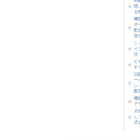
4
慣
る
機
ポ
配
発
シ
イ
社
ピ
す
1
ー
ン
数
機
ア
犬
し
式