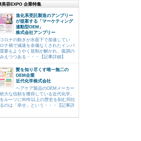
康美容EXPO 企業特集
進化系受託製造のアンプリー
が提案する「マーケティング
連動型OEM」
株式会社アンプリー
コロナの動きが水面下で加速してい
ロナ禍で減速を余儀なくされたインバ
需要もようやく規制が解かれ、復調の
みえつつある・・・【記事詳細】
髪を知り尽くす唯一無二の
OEM企業
近代化学株式会社
ヘアケア製品のOEMメーカー
絶大な信頼を獲得している近代化学。
をルーツに90年以上の歴史を刻む同社
るのは「幸せ」という・・・【記事詳