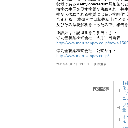
勢種であるMethylobacterium属細菌
植物の生長を促す物質が供給され、共
物から供給される物質には高い抗酸化活
含まれる。 本研究では植物葉上のメタ
及びその系統解析を行ったので、報告
※詳細は下記URLをご参照下さい
◎丸善製薬株式会社 6月11日発表
http://www.maruzenpcy.co.jp/news/150
◎丸善製薬株式会社 公式サイト
http://www.maruzenpcy.co.jp/
2015年06月11日 13：51
研究報告
お
化
関連記事
「
ニ
ブ
量
オ
ル