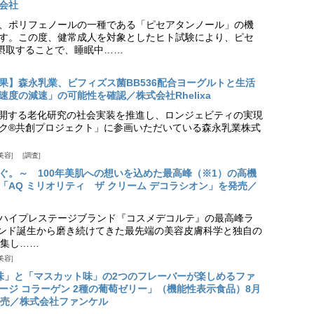
会社
、ポリフェノールの一種である「ピセアタンノール」の機
す。この度、健常成人を対象としたヒト試験により、ピセ
摂取することで、睡眠中……
果】森永乳業、ビフィズス菌BB536配合ヨーグルトと生活
度の減速」の可能性を確認／株式会社Rhelixa
aが展開する老化研究の社会実装を推進し、ロンジェビティの実現
ク®共創プロジェクト」に参画いただいている森永乳業株式
美容
調査
ぐ。～ 100年美肌への想いを込めた最高峰（※1）の高機
「AQ ミリオリティ ザ クリーム デコラシオン」を発売／
ハイプレステージブランド『コスメデコルテ』の最高峰ラ
ランド誕生から磨き続けてきた最先端の美容皮膚科学と独自の
集し……
美容
味」と「マスカット味」の2つのフレーバーが楽しめるファ
ージ コラーゲン 2種の葡萄ゼリー」（機能性表示食品）8月
発売／株式会社ファンケル