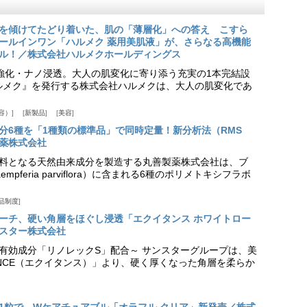
を傾けてたどり着いた、肌の「薄層化」への答え こすら
ールインワン「ハルメク 薬用美肌液」が、さらなる高機能
ル！／株式会社ハルメクホールディングス
ア強化・ナノ浸透。大人の肌変化に寄り添う充実の1本完結設
『ハルメク』を発行する株式会社ハルメクは、大人の肌変化であ
容）
新製品
美容
分6種を「1種類の標準品」で同時定量！新分析法（RMS
薬株式会社
料となる天然由来成分を製造する丸善製薬株式会社は、ブ
pferia parviflora）に含まれる6種のポリメトキシフラボ
品制度
プローチ、硬い角層をほぐし浸透「エクイタンス ホワイトロー
スター株式会社
美白有効成分「リノレックS」配合～ サンスターグループは、美
ANCE（エクイタンス）」より、硬く厚くなった角層を柔らか