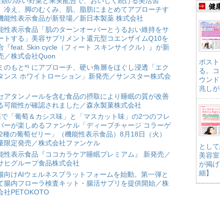
種類の赤い野菜と果実配合で、おいしく続ける美活習
健
。冷え、脚のむくみ、肌、脂肪にまとめてアプローチす
機能性表示食品が新登場／新日本製薬 株式会社
能性表示食品「肌のターンオーバーとうるおい維持をサ
ートする」美容サプリメント還元型コエンザイムQ10を
合『feat. Skin cycle（フィート スキンサイクル）』が新
売／株式会社Quon
ポスト
ミのもと*¹ にアプローチ、硬い角層をほぐし浸透「エク
る。コ
タンス ホワイトローション」新発売／サンスター株式会
ウンド
兆しが
セアタンノールを含む食品の摂取により睡眠の質が改善
る可能性が確認されました／森永製菓株式会社
箱で「葡萄＆カシス味」と「マスカット味」の2つのフレ
バーが楽しめるファンケル「ディープチャージ コラーゲ
 2種の葡萄ゼリー」（機能性表示食品）8月18日（火）
量限定発売／株式会社ファンケル
として
能性表示食品『ココカラケア睡眠プレミアム』 新発売／
美容室
サヒグループ食品株式会社
が掲げ
細】
猫向けAIウェルネスプラットフォームを始動。第一弾と
て腸内フローラ検査キット・腸活サプリを提供開始／株
会社PETOKOTO