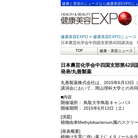
健康と美容のニュースなら健康美容EXPOニ
健康美容EXPO
健康美容EXPOニュース
日本農芸化学会中四国支部第42回講演会 
TOP
健康・美容ニュース
日本農芸化学会中四国支部第42回
発表/丸善製薬
丸善製薬株式会社は、2015年6月13
講演会において、岡山理科大学との共
■内容
開催場所： 鳥取大学鳥取キャンパス
開催期間： 2015年6月13日（土）
[演題]
植物由来Methylobacterium属のス
[発表概要]
植物は生育に伴い葉上にメタノールを