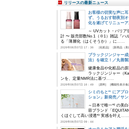
リリースの最新ニュース
お客様の切実な声に耳
ず、うるおす朝夜別オ
化を遂げてリニューア
～ UVカット・バリ
計 〜 販売部数No.1（※1）雑誌
る「薄層化（はくそうか）」に……
2026年08月07日 17：36
化粧品
新商品（美
ブラックジンジャー成
法）を確立！／丸善製
健康食品や化粧品の原
ラックジンジャー（Kaem
ンを、定量NMR法に基づ……
2026年08月07日 16：49
原料
機能性表示食
シミのもと*¹ にア
ション」新発売／サン
～日本で唯一*² の
容ブランド「EQUIT
くほぐして高い浸透*³ 実感を叶え……
2026年08月07日 09：44