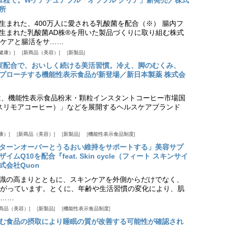
1粒で。Wケアチュアブル「オラフル クリア」新発売／株式
所
生まれた、400万人に愛される乳酸菌を配合（※） 腸内フ
生まれた乳酸菌AD株®を用いた製品づくりに取り組む株式
ケアと腸活をサ……
健康）
新商品（美容）
新製品
実配合で、おいしく続ける美活習慣。冷え、脚のむくみ、
プローチする機能性表示食品が新登場／新日本製薬 株式会
は、機能性表示食品粉末・顆粒インスタントコーヒー市場国
offee（スリモアコーヒー）」などを展開するヘルスケアブランド
康）
新商品（美容）
新製品
機能性表示食品制度
ターンオーバーとうるおい維持をサポートする」美容サプ
Q10を配合『feat. Skin cycle（フィート スキンサイ
式会社Quon
識の高まりとともに、スキンケアを外側からだけでなく、
がっています。とくに、年齢や生活習慣の変化により、肌
……
商品（美容）
新製品
機能性表示食品制度
む食品の摂取により睡眠の質が改善する可能性が確認され