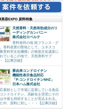
康美容EXPO 原料特集
天然香料・天然有効成分のリ
ーディングカンパニー
株式会社ロベルテ
香料発祥の地 南フランス・グ
。香料産業の聖地として、ユネスコ
教育科学文化機構）の無形文化遺産に
れているこの地で、天然香料サプ
・【記事詳細】
豚由来コンドロイチン
機能性表示食品対応
「P-コンドロイチンNHZ」
日本ハム株式会社
応素材として市場に定着している食品
コンドロイチン。高齢化を背景にその
は今後も持続することが見込まれる。
た中、原料に対し・・・【記事詳細】