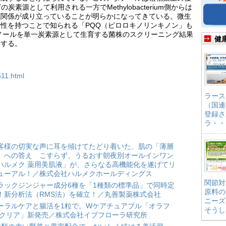
などの炭素源として利用される一方でMethylobacterium側からは
生関係が成り立っていることが明らかになってきている。微生
性を持つことで知られる「PQQ（ピロロキノリンキノン」も
ノールを単一炭素源として生育する菌株のスクリーニング結果
健
をする。
611.html
ラース
（国連
登録さ
ラ・・
客様の切実な声に耳を傾けてたどり着いた、肌の「薄層
」への答え こすらず、うるおす朝夜別オールインワン
ハルメク 薬用美肌液」が、さらなる高機能化を遂げてリ
ューアル！／株式会社ハルメクホールディングス
関節対
ラックジンジャー成分6種を「1種類の標準品」で同時定
原料の
！新分析法（RMS法）を確立！／丸善製薬株式会社
ニーズ
ーラルケアと腸活を1粒で。Wケアチュアブル「オラフ
そうし
 クリア」新発売／株式会社イブフローラ研究所