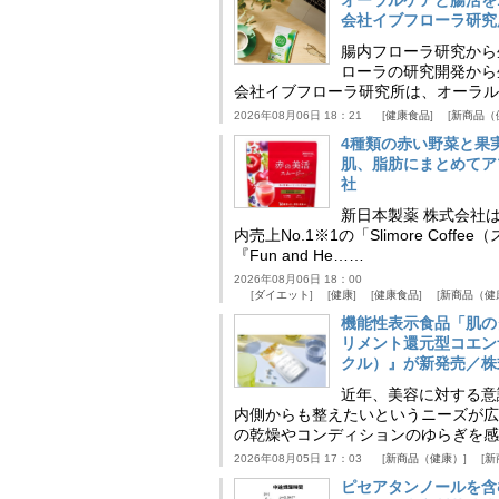
オーラルケアと腸活を
会社イブフローラ研究
腸内フローラ研究から
ローラの研究開発から
会社イブフローラ研究所は、オーラル
2026年08月06日 18：21
健康食品
新商品（
4種類の赤い野菜と果
肌、脂肪にまとめてア
社
新日本製薬 株式会社
内売上No.1※1の「Slimore C
『Fun and He……
2026年08月06日 18：00
ダイエット
健康
健康食品
新商品（健
機能性表示食品「肌の
リメント還元型コエンザイム
クル）』が新発売／株
近年、美容に対する意
内側からも整えたいというニーズが広
の乾燥やコンディションのゆらぎを感
2026年08月05日 17：03
新商品（健康）
新
ピセアタンノールを含