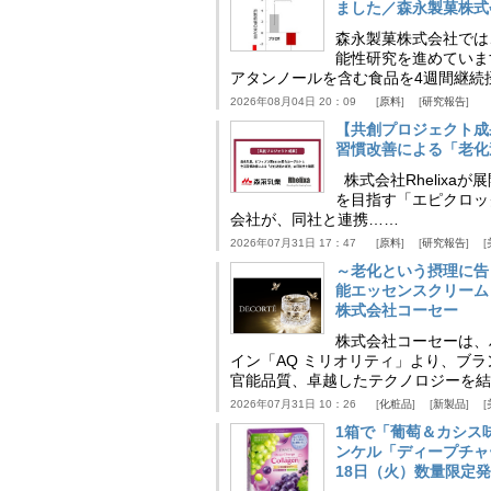
ました／森永製菓株式
森永製菓株式会社では
能性研究を進めていま
アタンノールを含む食品を4週間継続
2026年08月04日 20：09
原料
研究報告
【共創プロジェクト成
習慣改善による「老化速
株式会社Rhelix
を目指す「エピクロッ
会社が、同社と連携……
2026年07月31日 17：47
原料
研究報告
～老化という摂理に告
能エッセンスクリーム
株式会社コーセー
株式会社コーセーは、
イン「AQ ミリオリティ」より、ブ
官能品質、卓越したテクノロジーを結
2026年07月31日 10：26
化粧品
新製品
1箱で「葡萄＆カシス
ンケル「ディープチャ
18日（火）数量限定