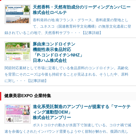
天然香料・天然有効成分のリーディングカンパニー
株式会社ロベルテ
香料発祥の地 南フランス・グラース。香料産業の聖地とし
て、ユネスコ（国連教育科学文化機構）の無形文化遺産に登
録されているこの地で、天然香料サプラ・・・【記事詳細】
豚由来コンドロイチン
機能性表示食品対応
「P-コンドロイチンNHZ」
日本ハム株式会社
関節対応素材として市場に定着している食品原料のコンドロイチン。高齢化
を背景にそのニーズは今後も持続することが見込まれる。そうした中、原料
に対し・・・【記事詳細】
健康美容EXPO 企業特集
進化系受託製造のアンプリーが提案する「マーケテ
ィング連動型OEM」
株式会社アンプリー
ポストコロナの動きが水面下で加速している。コロナ禍で減
速を余儀なくされたインバウンド需要もようやく規制が解かれ、復調の兆し