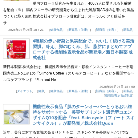
腸内フローラ研究から生まれた、400万人に愛される乳酸菌
を配合（※） 腸内フローラの研究開発から生まれた乳酸菌AD株®を用いた製品
づくりに取り組む株式会社イブフローラ研究所は、オーラルケアと腸活を
サ……
2026年08月06日 18：21
健康食品
新商品（健康）
新商品（美容）
新製品
4種類の赤い野菜と果実配合で、おいしく続ける美活
習慣。冷え、脚のむくみ、肌、脂肪にまとめてアプ
ローチする機能性表示食品が新登場／新日本製薬 株
式会社
新日本製薬 株式会社は、機能性表示食品粉末・顆粒インスタントコーヒー市場
国内売上No.1※1の「Slimore Coffee（スリモアコーヒー）」などを展開するヘ
ルスケアブランド『Fun and He……
2026年08月06日 18：00
ダイエット
健康
健康食品
新商品（健康）
新商品（美容）
新製品
機能性表示食品制度
機能性表示食品「肌のターンオーバーとうるおい維
持をサポートする」美容サプリメント還元型コエン
ザイムQ10を配合『feat. Skin cycle（フィート スキ
ンサイクル）』が新発売／株式会社Quon
近年、美容に対する意識の高まりとともに、スキンケアを外側からだけでな