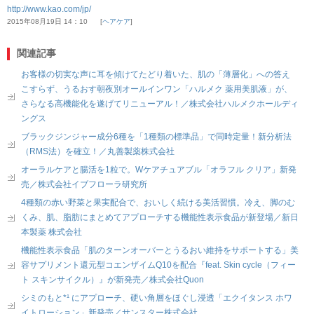
http://www.kao.com/jp/
2015年08月19日 14：10
ヘアケア
関連記事
お客様の切実な声に耳を傾けてたどり着いた、肌の「薄層化」への答え
こすらず、うるおす朝夜別オールインワン「ハルメク 薬用美肌液」が、
さらなる高機能化を遂げてリニューアル！／株式会社ハルメクホールディ
ングス
ブラックジンジャー成分6種を「1種類の標準品」で同時定量！新分析法
（RMS法）を確立！／丸善製薬株式会社
オーラルケアと腸活を1粒で。Wケアチュアブル「オラフル クリア」新発
売／株式会社イブフローラ研究所
4種類の赤い野菜と果実配合で、おいしく続ける美活習慣。冷え、脚のむ
くみ、肌、脂肪にまとめてアプローチする機能性表示食品が新登場／新日
本製薬 株式会社
機能性表示食品「肌のターンオーバーとうるおい維持をサポートする」美
容サプリメント還元型コエンザイムQ10を配合『feat. Skin cycle（フィー
ト スキンサイクル）』が新発売／株式会社Quon
シミのもと*¹ にアプローチ、硬い角層をほぐし浸透「エクイタンス ホワ
イトローション」新発売／サンスター株式会社