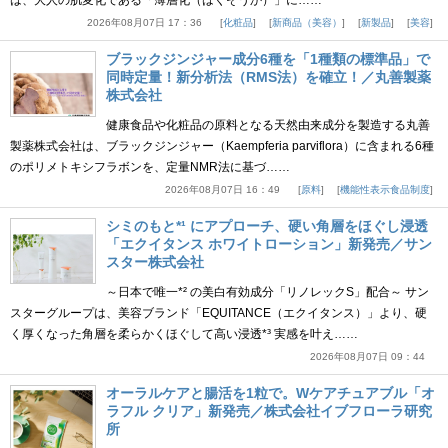
は、大人の肌変化である「薄層化（はくそうか）」に……
2026年08月07日 17：36
化粧品
新商品（美容）
新製品
美容
ブラックジンジャー成分6種を「1種類の標準品」で
同時定量！新分析法（RMS法）を確立！／丸善製薬
株式会社
健康食品や化粧品の原料となる天然由来成分を製造する丸善
製薬株式会社は、ブラックジンジャー（Kaempferia parviflora）に含まれる6種
のポリメトキシフラボンを、定量NMR法に基づ……
2026年08月07日 16：49
原料
機能性表示食品制度
シミのもと*¹ にアプローチ、硬い角層をほぐし浸透
「エクイタンス ホワイトローション」新発売／サン
スター株式会社
～日本で唯一*² の美白有効成分「リノレックS」配合～ サン
スターグループは、美容ブランド「EQUITANCE（エクイタンス）」より、硬
く厚くなった角層を柔らかくほぐして高い浸透*³ 実感を叶え……
2026年08月07日 09：44
オーラルケアと腸活を1粒で。Wケアチュアブル「オ
ラフル クリア」新発売／株式会社イブフローラ研究
所