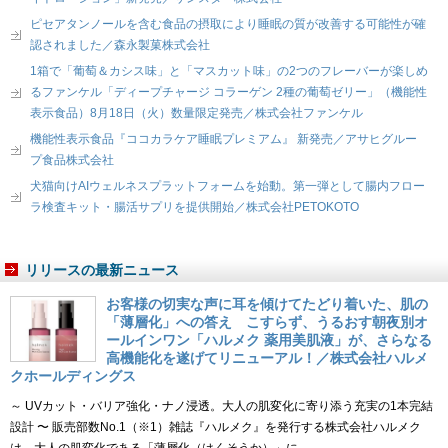
ピセアタンノールを含む食品の摂取により睡眠の質が改善する可能性が確
認されました／森永製菓株式会社
1箱で「葡萄＆カシス味」と「マスカット味」の2つのフレーバーが楽しめ
るファンケル「ディープチャージ コラーゲン 2種の葡萄ゼリー」（機能性
表示食品）8月18日（火）数量限定発売／株式会社ファンケル
機能性表示食品『ココカラケア睡眠プレミアム』 新発売／アサヒグルー
プ食品株式会社
犬猫向けAIウェルネスプラットフォームを始動。第一弾として腸内フロー
ラ検査キット・腸活サプリを提供開始／株式会社PETOKOTO
リリースの最新ニュース
お客様の切実な声に耳を傾けてたどり着いた、肌の
「薄層化」への答え こすらず、うるおす朝夜別オ
ールインワン「ハルメク 薬用美肌液」が、さらなる
高機能化を遂げてリニューアル！／株式会社ハルメ
クホールディングス
～ UVカット・バリア強化・ナノ浸透。大人の肌変化に寄り添う充実の1本完結
設計 〜 販売部数No.1（※1）雑誌『ハルメク』を発行する株式会社ハルメク