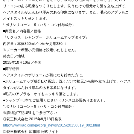
リ・コシのある毛束をつくりだします。洗うだけで根元から髪を立ち上げて、
ヘアスタイルがふんわり厚みのある印象になります。また、毛穴のアブラもニ
オイもスッキリ落とします。
* ポリシリコーン－9（ハリ・コシ付与成分）
■商品名／内容量／価格
『サクセス シャンプー ボリュームアップタイプ』
内容量：本体350ml／つめかえ用280ml
※メーカー希望小売価格は設定いたしません。
発売日／地域
2015年10月10日／全国
■商品特長
ヘアスタイルのボリュームが気になり始めた方に。
●ボリュームアップ成分EX* 配合。洗うだけで根元から髪を立ち上げて、ヘアス
タイルがふんわり厚みのある印象になります。
●毛穴のアブラもニオイもスッキリ落とします。
●シャンプー1本でご使用ください（リンスは必要ありません）。
* ポリシリコーン－9（ハリ・コシ付与成分）
※詳細は下記URLをご参照下さい
◎花王株式会社 2015年8月18日発表
http://www.kao.com/jp/corp_news/2015/20150819_002.html
◎花王株式会社 広報部 公式サイト