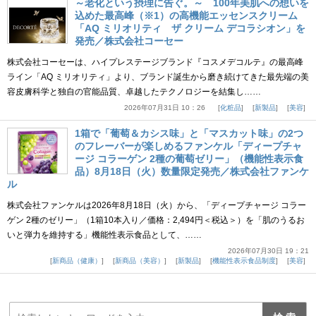
～老化という摂理に告ぐ。～ 100年美肌への想いを
込めた最高峰（※1）の高機能エッセンスクリーム
「AQ ミリオリティ ザ クリーム デコラシオン」を
発売／株式会社コーセー
株式会社コーセーは、ハイプレステージブランド『コスメデコルテ』の最高峰
ライン「AQ ミリオリティ」より、ブランド誕生から磨き続けてきた最先端の美
容皮膚科学と独自の官能品質、卓越したテクノロジーを結集し……
2026年07月31日 10：26
化粧品
新製品
美容
1箱で「葡萄＆カシス味」と「マスカット味」の2つ
のフレーバーが楽しめるファンケル「ディープチャ
ージ コラーゲン 2種の葡萄ゼリー」（機能性表示食
品）8月18日（火）数量限定発売／株式会社ファンケ
ル
株式会社ファンケルは2026年8月18日（火）から、「ディープチャージ コラー
ゲン 2種のゼリー」（1箱10本入り／価格：2,494円＜税込＞）を「肌のうるお
いと弾力を維持する」機能性表示食品として、……
2026年07月30日 19：21
新商品（健康）
新商品（美容）
新製品
機能性表示食品制度
美容