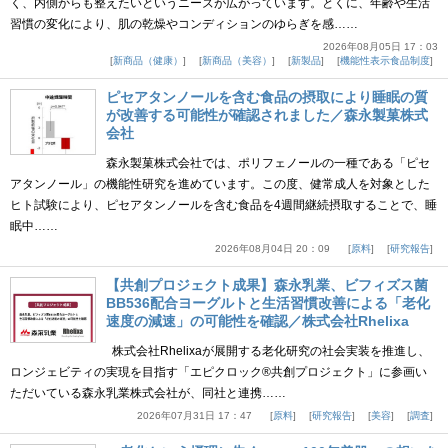
く、内側からも整えたいというニーズが広がっています。とくに、年齢や生活
習慣の変化により、肌の乾燥やコンディションのゆらぎを感……
2026年08月05日 17：03
新商品（健康）
新商品（美容）
新製品
機能性表示食品制度
ピセアタンノールを含む食品の摂取により睡眠の質
が改善する可能性が確認されました／森永製菓株式
会社
森永製菓株式会社では、ポリフェノールの一種である「ピセ
アタンノール」の機能性研究を進めています。この度、健常成人を対象とした
ヒト試験により、ピセアタンノールを含む食品を4週間継続摂取することで、睡
眠中……
2026年08月04日 20：09
原料
研究報告
【共創プロジェクト成果】森永乳業、ビフィズス菌
BB536配合ヨーグルトと生活習慣改善による「老化
速度の減速」の可能性を確認／株式会社Rhelixa
株式会社Rhelixaが展開する老化研究の社会実装を推進し、
ロンジェビティの実現を目指す「エピクロック®共創プロジェクト」に参画い
ただいている森永乳業株式会社が、同社と連携……
2026年07月31日 17：47
原料
研究報告
美容
調査