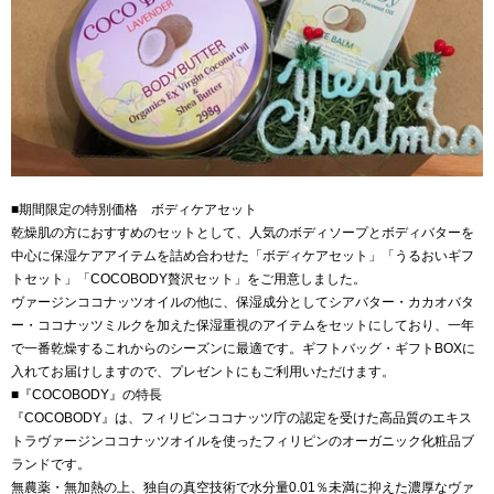
■期間限定の特別価格 ボディケアセット
乾燥肌の方におすすめのセットとして、人気のボディソープとボディバターを
中心に保湿ケアアイテムを詰め合わせた「ボディケアセット」「うるおいギフ
トセット」「COCOBODY贅沢セット」をご用意しました。
ヴァージンココナッツオイルの他に、保湿成分としてシアバター・カカオバタ
ー・ココナッツミルクを加えた保湿重視のアイテムをセットにしており、一年
で一番乾燥するこれからのシーズンに最適です。ギフトバッグ・ギフトBOXに
入れてお届けしますので、プレゼントにもご利用いただけます。
■『COCOBODY』の特長
『COCOBODY』は、フィリピンココナッツ庁の認定を受けた高品質のエキス
トラヴァージンココナッツオイルを使ったフィリピンのオーガニック化粧品ブ
ランドです。
無農薬・無加熱の上、独自の真空技術で水分量0.01％未満に抑えた濃厚なヴァ