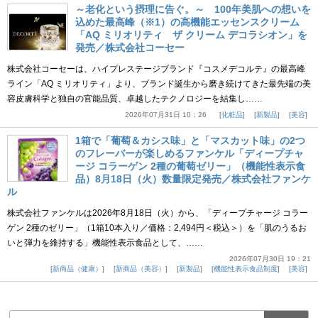
～老化という摂理に告ぐ。～ 100年美肌への想いを
込めた最高峰（※1）の高機能エッセンスクリーム
「AQ ミリオリティ ザ クリーム デコラシオン」を
発売／株式会社コーセー
株式会社コーセーは、ハイプレステージブランド『コスメデコルテ』の最高峰
ライン「AQ ミリオリティ」より、ブランド誕生から磨き続けてきた最先端の美
容皮膚科学と独自の官能品質、卓越したテクノロジーを結集し……
2026年07月31日 10：26
化粧品
新製品
美容
1箱で「葡萄＆カシス味」と「マスカット味」の2つ
のフレーバーが楽しめるファンケル「ディープチャ
ージ コラーゲン 2種の葡萄ゼリー」（機能性表示食
品）8月18日（火）数量限定発売／株式会社ファンケ
ル
株式会社ファンケルは2026年8月18日（火）から、「ディープチャージ コラー
ゲン 2種のゼリー」（1箱10本入り／価格：2,494円＜税込＞）を「肌のうるお
いと弾力を維持する」機能性表示食品として、……
2026年07月30日 19：21
新商品（健康）
新商品（美容）
新製品
機能性表示食品制度
美容