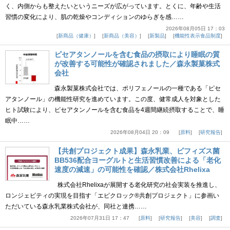
く、内側からも整えたいというニーズが広がっています。とくに、年齢や生活
習慣の変化により、肌の乾燥やコンディションのゆらぎを感……
2026年08月05日 17：03
新商品（健康）
新商品（美容）
新製品
機能性表示食品制度
ピセアタンノールを含む食品の摂取により睡眠の質
が改善する可能性が確認されました／森永製菓株式
会社
森永製菓株式会社では、ポリフェノールの一種である「ピセ
アタンノール」の機能性研究を進めています。この度、健常成人を対象とした
ヒト試験により、ピセアタンノールを含む食品を4週間継続摂取することで、睡
眠中……
2026年08月04日 20：09
原料
研究報告
【共創プロジェクト成果】森永乳業、ビフィズス菌
BB536配合ヨーグルトと生活習慣改善による「老化
速度の減速」の可能性を確認／株式会社Rhelixa
株式会社Rhelixaが展開する老化研究の社会実装を推進し、
ロンジェビティの実現を目指す「エピクロック®共創プロジェクト」に参画い
ただいている森永乳業株式会社が、同社と連携……
2026年07月31日 17：47
原料
研究報告
美容
調査