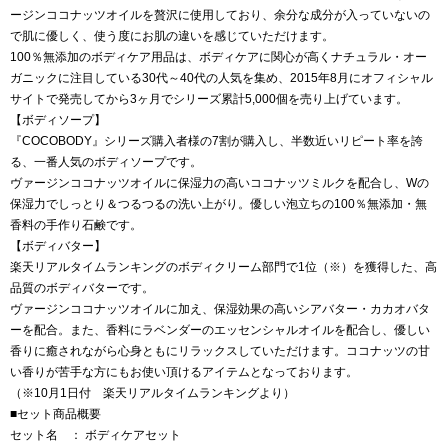
ージンココナッツオイルを贅沢に使用しており、余分な成分が入っていないの
で肌に優しく、使う度にお肌の違いを感じていただけます。
100％無添加のボディケア用品は、ボディケアに関心が高くナチュラル・オー
ガニックに注目している30代～40代の人気を集め、2015年8月にオフィシャル
サイトで発売してから3ヶ月でシリーズ累計5,000個を売り上げています。
【ボディソープ】
『COCOBODY』シリーズ購入者様の7割が購入し、半数近いリピート率を誇
る、一番人気のボディソープです。
ヴァージンココナッツオイルに保湿力の高いココナッツミルクを配合し、Wの
保湿力でしっとり＆つるつるの洗い上がり。優しい泡立ちの100％無添加・無
香料の手作り石鹸です。
【ボディバター】
楽天リアルタイムランキングのボディクリーム部門で1位（※）を獲得した、高
品質のボディバターです。
ヴァージンココナッツオイルに加え、保湿効果の高いシアバター・カカオバタ
ーを配合。また、香料にラベンダーのエッセンシャルオイルを配合し、優しい
香りに癒されながら心身ともにリラックスしていただけます。ココナッツの甘
い香りが苦手な方にもお使い頂けるアイテムとなっております。
（※10月1日付 楽天リアルタイムランキングより）
■セット商品概要
セット名 ： ボディケアセット