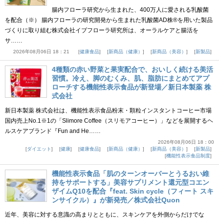
腸内フローラ研究から生まれた、400万人に愛される乳酸菌
を配合（※） 腸内フローラの研究開発から生まれた乳酸菌AD株®を用いた製品
づくりに取り組む株式会社イブフローラ研究所は、オーラルケアと腸活を
サ……
2026年08月06日 18：21
健康食品
新商品（健康）
新商品（美容）
新製品
4種類の赤い野菜と果実配合で、おいしく続ける美活
習慣。冷え、脚のむくみ、肌、脂肪にまとめてアプ
ローチする機能性表示食品が新登場／新日本製薬 株
式会社
新日本製薬 株式会社は、機能性表示食品粉末・顆粒インスタントコーヒー市場
国内売上No.1※1の「Slimore Coffee（スリモアコーヒー）」などを展開するヘ
ルスケアブランド『Fun and He……
2026年08月06日 18：00
ダイエット
健康
健康食品
新商品（健康）
新商品（美容）
新製品
機能性表示食品制度
機能性表示食品「肌のターンオーバーとうるおい維
持をサポートする」美容サプリメント還元型コエン
ザイムQ10を配合『feat. Skin cycle（フィート スキ
ンサイクル）』が新発売／株式会社Quon
近年、美容に対する意識の高まりとともに、スキンケアを外側からだけでな