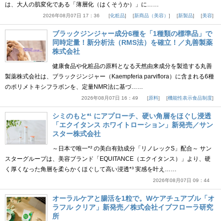
は、大人の肌変化である「薄層化（はくそうか）」に……
2026年08月07日 17：36
化粧品
新商品（美容）
新製品
美容
ブラックジンジャー成分6種を「1種類の標準品」で
同時定量！新分析法（RMS法）を確立！／丸善製薬
株式会社
健康食品や化粧品の原料となる天然由来成分を製造する丸善
製薬株式会社は、ブラックジンジャー（Kaempferia parviflora）に含まれる6種
のポリメトキシフラボンを、定量NMR法に基づ……
2026年08月07日 16：49
原料
機能性表示食品制度
シミのもと*¹ にアプローチ、硬い角層をほぐし浸透
「エクイタンス ホワイトローション」新発売／サン
スター株式会社
～日本で唯一*² の美白有効成分「リノレックS」配合～ サン
スターグループは、美容ブランド「EQUITANCE（エクイタンス）」より、硬
く厚くなった角層を柔らかくほぐして高い浸透*³ 実感を叶え……
2026年08月07日 09：44
オーラルケアと腸活を1粒で。Wケアチュアブル「オ
ラフル クリア」新発売／株式会社イブフローラ研究
所