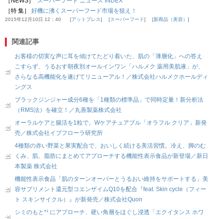
［NEWS］
スーパーフード ニュース INDEX
［特 集］
好機に沸くスーパーフード市場を狙え！
2015年12月10日 12：40
アットプレス
スーパーフード
新商品（美容）
関連記事
お客様の切実な声に耳を傾けてたどり着いた、肌の「薄層化」への答え
こすらず、うるおす朝夜別オールインワン「ハルメク 薬用美肌液」が、
さらなる高機能化を遂げてリニューアル！／株式会社ハルメクホールディ
ングス
ブラックジンジャー成分6種を「1種類の標準品」で同時定量！新分析法
（RMS法）を確立！／丸善製薬株式会社
オーラルケアと腸活を1粒で。Wケアチュアブル「オラフル クリア」新発
売／株式会社イブフローラ研究所
4種類の赤い野菜と果実配合で、おいしく続ける美活習慣。冷え、脚のむ
くみ、肌、脂肪にまとめてアプローチする機能性表示食品が新登場／新日
本製薬 株式会社
機能性表示食品「肌のターンオーバーとうるおい維持をサポートする」美
容サプリメント還元型コエンザイムQ10を配合『feat. Skin cycle（フィー
ト スキンサイクル）』が新発売／株式会社Quon
シミのもと*¹ にアプローチ、硬い角層をほぐし浸透「エクイタンス ホワ