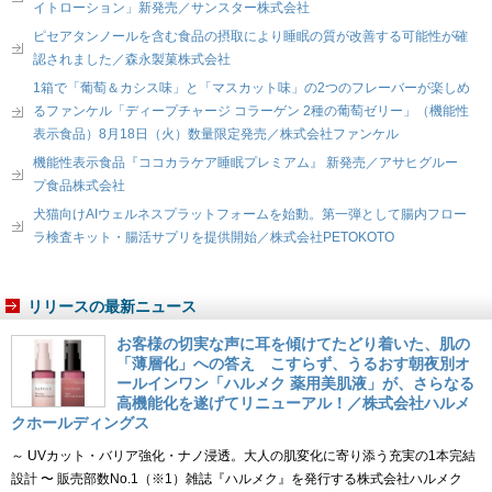
イトローション」新発売／サンスター株式会社
ピセアタンノールを含む食品の摂取により睡眠の質が改善する可能性が確
認されました／森永製菓株式会社
1箱で「葡萄＆カシス味」と「マスカット味」の2つのフレーバーが楽しめ
るファンケル「ディープチャージ コラーゲン 2種の葡萄ゼリー」（機能性
表示食品）8月18日（火）数量限定発売／株式会社ファンケル
機能性表示食品『ココカラケア睡眠プレミアム』 新発売／アサヒグルー
プ食品株式会社
犬猫向けAIウェルネスプラットフォームを始動。第一弾として腸内フロー
ラ検査キット・腸活サプリを提供開始／株式会社PETOKOTO
リリースの最新ニュース
お客様の切実な声に耳を傾けてたどり着いた、肌の
「薄層化」への答え こすらず、うるおす朝夜別オ
ールインワン「ハルメク 薬用美肌液」が、さらなる
高機能化を遂げてリニューアル！／株式会社ハルメ
クホールディングス
～ UVカット・バリア強化・ナノ浸透。大人の肌変化に寄り添う充実の1本完結
設計 〜 販売部数No.1（※1）雑誌『ハルメク』を発行する株式会社ハルメク