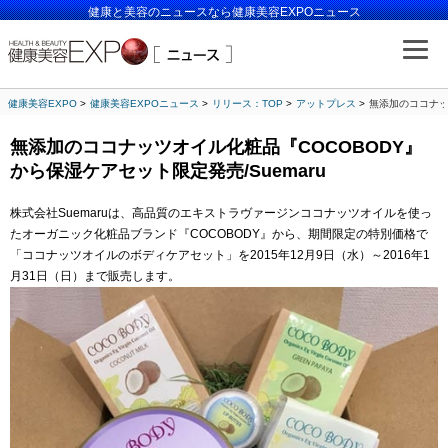
健康と美容のニュースなら健康美容EXPOニュース
健康美容EXPO
健康美容EXPOニュース
リリース：TOP
アットプレス
無添加のココナッ
無添加のココナッツオイル化粧品『COCOBODY』
から保湿ケアセット限定発売/Suemaru
株式会社Suemaruは、高品質のエキストラヴァージンココナッツオイルを使っ
たオーガニック化粧品ブランド『COCOBODY』から、期間限定の特別価格で
「ココナッツオイルのボディケアセット」を2015年12月9日（水）～2016年1
月31日（日）まで販売します。