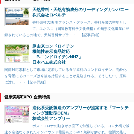
天然香料・天然有効成分のリーディングカンパニー
株式会社ロベルテ
香料発祥の地 南フランス・グラース。香料産業の聖地とし
て、ユネスコ（国連教育科学文化機構）の無形文化遺産に登
録されているこの地で、天然香料サプラ・・・【記事詳細】
豚由来コンドロイチン
機能性表示食品対応
「P-コンドロイチンNHZ」
日本ハム株式会社
関節対応素材として市場に定着している食品原料のコンドロイチン。高齢化
を背景にそのニーズは今後も持続することが見込まれる。そうした中、原料
に対し・・・【記事詳細】
健康美容EXPO 企業特集
進化系受託製造のアンプリーが提案する「マーケテ
ィング連動型OEM」
株式会社アンプリー
ポストコロナの動きが水面下で加速している。コロナ禍で減
速を余儀なくされたインバウンド需要もようやく規制が解かれ、復調の兆し