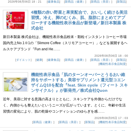
2026年08月06日 18：21
健康食品
新商品（健康）
新商品（美容）
新製品
4種類の赤い野菜と果実配合で、おいしく続ける美活
習慣。冷え、脚のむくみ、肌、脂肪にまとめてアプ
ローチする機能性表示食品が新登場／新日本製薬 株
式会社
新日本製薬 株式会社は、機能性表示食品粉末・顆粒インスタントコーヒー市場
国内売上No.1※1の「Slimore Coffee（スリモアコーヒー）」などを展開するヘ
ルスケアブランド『Fun and He……
2026年08月06日 18：00
ダイエット
健康
健康食品
新商品（健康）
新商品（美容）
新製品
機能性表示食品制度
機能性表示食品「肌のターンオーバーとうるおい維
持をサポートする」美容サプリメント還元型コエン
ザイムQ10を配合『feat. Skin cycle（フィート スキ
ンサイクル）』が新発売／株式会社Quon
近年、美容に対する意識の高まりとともに、スキンケアを外側からだけでな
く、内側からも整えたいというニーズが広がっています。とくに、年齢や生活
習慣の変化により、肌の乾燥やコンディションのゆらぎを感……
2026年08月05日 17：03
新商品（健康）
新商品（美容）
新製品
機能性表示食品制度