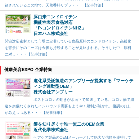
録されているこの地で、天然香料サプラ・・・【記事詳細】
豚由来コンドロイチン
機能性表示食品対応
「P-コンドロイチンNHZ」
日本ハム株式会社
関節対応素材として市場に定着している食品原料のコンドロイチン。高齢化
を背景にそのニーズは今後も持続することが見込まれる。そうした中、原料
に対し・・・【記事詳細】
健康美容EXPO 企業特集
進化系受託製造のアンプリーが提案する「マーケテ
ィング連動型OEM」
株式会社アンプリー
ポストコロナの動きが水面下で加速している。コロナ禍で減
速を余儀なくされたインバウンド需要もようやく規制が解かれ、復調の兆し
がみえつつある・・・【記事詳細】
髪を知り尽くす唯一無二のOEM企業
近代化学株式会社
ヘアケア製品のOEMメーカーとして絶大な信頼を獲得して