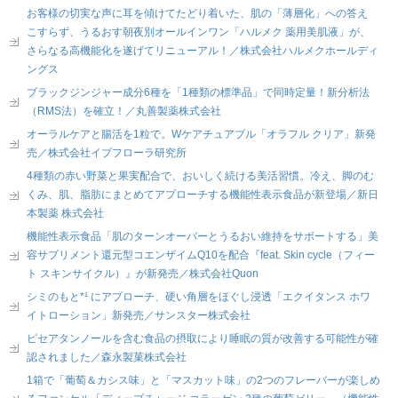
お客様の切実な声に耳を傾けてたどり着いた、肌の「薄層化」への答え
こすらず、うるおす朝夜別オールインワン「ハルメク 薬用美肌液」が、
さらなる高機能化を遂げてリニューアル！／株式会社ハルメクホールディ
ングス
ブラックジンジャー成分6種を「1種類の標準品」で同時定量！新分析法
（RMS法）を確立！／丸善製薬株式会社
オーラルケアと腸活を1粒で。Wケアチュアブル「オラフル クリア」新発
売／株式会社イブフローラ研究所
4種類の赤い野菜と果実配合で、おいしく続ける美活習慣。冷え、脚のむ
くみ、肌、脂肪にまとめてアプローチする機能性表示食品が新登場／新日
本製薬 株式会社
機能性表示食品「肌のターンオーバーとうるおい維持をサポートする」美
容サプリメント還元型コエンザイムQ10を配合『feat. Skin cycle（フィー
ト スキンサイクル）』が新発売／株式会社Quon
シミのもと*¹ にアプローチ、硬い角層をほぐし浸透「エクイタンス ホワ
イトローション」新発売／サンスター株式会社
ピセアタンノールを含む食品の摂取により睡眠の質が改善する可能性が確
認されました／森永製菓株式会社
1箱で「葡萄＆カシス味」と「マスカット味」の2つのフレーバーが楽しめ