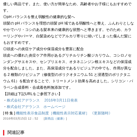
優しい商品です。また、使い方が簡単なため、高齢者やお子様にもおすすめで
す。
◎pH バランスを整え弱酸性の健康的な髪へ
頭髪の pH バランスを理想の頭髪 pH 域である弱酸性へと整え、ふんわりとしな
やかでハリ・コシのある髪本来の健康的な状態へと導きます。そのため、カラ
ーリングやパーマ、白髪染めなどでアルカリ寄りに傾いてしまった傷んだ髪に
もおすすめです。
◎頭皮への炎症ケア成分や保湿成分を豊富に配合
頭皮への優れた炎症ケア作用があるグリチルリチン酸ジカリウム、コシロノセ
ンダングサエキスや、センブリエキス、オタネニンジン根エキスなどの保湿成
分を配合しました。また、高保湿成分であるリピジュアの中でも、作用が異な
る 2 種類のリピジュア（修復型のポリクオタニウム 51 と浸透型のポリクタニ
ウム 61）を配合することで、トリートメント効果を高めました。シリコン・パ
ラベン合成香料・合成着色料無添加です。
【詳細は下記URLをご参照下さい】
・
株式会社アデランス 2016年3月11日発表
・
株式会社アデランス ホームページ
[ 特 集 ]
機能性表示食品制度［機能性表示対応素材］ 《更新随時》
2016年03月15日 12：52
新商品（健康）
関連記事