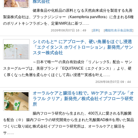
株式会社
健康食品や化粧品の原料となる天然由来成分を製造する丸善
製薬株式会社は、ブラックジンジャー（Kaempferia parviflora）に含まれる6種
のポリメトキシフラボンを、定量NMR法に基づ……
2026年08月07日 16：49
原料
機能性表示食品制度
シミのもと*¹ にアプローチ、硬い角層をほぐし浸透
「エクイタンス ホワイトローション」新発売／サン
スター株式会社
～日本で唯一*² の美白有効成分「リノレックS」配合～ サン
スターグループは、美容ブランド「EQUITANCE（エクイタンス）」より、硬
く厚くなった角層を柔らかくほぐして高い浸透*³ 実感を叶え……
2026年08月07日 09：44
オーラルケアと腸活を1粒で。Wケアチュアブル「オ
ラフル クリア」新発売／株式会社イブフローラ研究
所
腸内フローラ研究から生まれた、400万人に愛される乳酸菌
を配合（※） 腸内フローラの研究開発から生まれた乳酸菌AD株®を用いた製品
づくりに取り組む株式会社イブフローラ研究所は、オーラルケアと腸活を
サ……