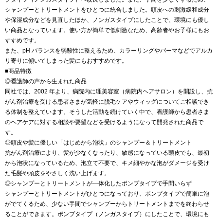
シャンプーとトリートメントをひとつに統合しました。頭皮への刺激緩和成分
や保湿成分などを見直したほか、ノンガスタイプにしたことで、環境にも優し
い商品となっています。使い方が簡単で低刺激なため、高齢者やお子様にもお
すすめです。
また、pH バランスを弱酸性に整えるため、カラーリングやパーマなどでアルカ
リ寄りに傾いてしまった髪にもおすすめです。
■商品特徴
◎看護師の声から生まれた商品
同社では、2002 年より、病院内に理美容室（病院内ヘアサロン）を開設し、抗
がん剤治療を受ける患者さまが気軽に脱毛ケアやウィッグについてご相談でき
る体制を整えています。そうした活動を続けていく中で、看護師から患者さま
のヘアケアに対する相談や要望などを受けるようになって開発された商品で
す。
◎頭皮や髪に優しい「はじめから泡状」のシャンプー＆トリートメント
抗がん剤治療により、髪が少なくなったり、敏感になっている頭皮でも、最初
から泡状になっているため、泡立て不要で、キメ細やかな泡がダメージを受け
た毛髪や頭皮をやさしく洗い上げます。
◎シャンプーとトリートメントが一体化したポンプタイプで手間いらず
シャンプーとトリートメントがひとつになっており、ポンプタイプで簡単に泡
がでてくるため、少ない手間でシャンプーからトリートメントまでを終わらせ
ることができます。ポンプタイプ（ノンガスタイプ）にしたことで、環境にも