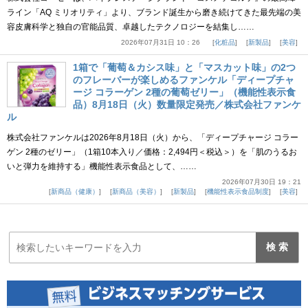
ライン「AQ ミリオリティ」より、ブランド誕生から磨き続けてきた最先端の美
容皮膚科学と独自の官能品質、卓越したテクノロジーを結集し……
2026年07月31日 10：26
化粧品
新製品
美容
1箱で「葡萄＆カシス味」と「マスカット味」の2つ
のフレーバーが楽しめるファンケル「ディープチャ
ージ コラーゲン 2種の葡萄ゼリー」（機能性表示食
品）8月18日（火）数量限定発売／株式会社ファンケ
ル
株式会社ファンケルは2026年8月18日（火）から、「ディープチャージ コラー
ゲン 2種のゼリー」（1箱10本入り／価格：2,494円＜税込＞）を「肌のうるお
いと弾力を維持する」機能性表示食品として、……
2026年07月30日 19：21
新商品（健康）
新商品（美容）
新製品
機能性表示食品制度
美容