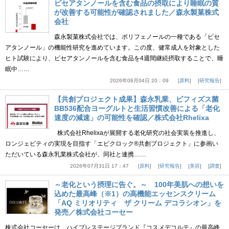
ピセアタンノールを含む食品の摂取により睡眠の質
が改善する可能性が確認されました／森永製菓株式
会社
森永製菓株式会社では、ポリフェノールの一種である「ピセ
アタンノール」の機能性研究を進めています。この度、健常成人を対象とした
ヒト試験により、ピセアタンノールを含む食品を4週間継続摂取することで、睡
眠中……
2026年08月04日 20：09
原料
研究報告
【共創プロジェクト成果】森永乳業、ビフィズス菌
BB536配合ヨーグルトと生活習慣改善による「老化
速度の減速」の可能性を確認／株式会社Rhelixa
株式会社Rhelixaが展開する老化研究の社会実装を推進し、
ロンジェビティの実現を目指す「エピクロック®共創プロジェクト」に参画い
ただいている森永乳業株式会社が、同社と連携……
2026年07月31日 17：47
原料
研究報告
美容
調査
～老化という摂理に告ぐ。～ 100年美肌への想いを
込めた最高峰（※1）の高機能エッセンスクリーム
「AQ ミリオリティ ザ クリーム デコラシオン」を
発売／株式会社コーセー
株式会社コーセーは、ハイプレステージブランド『コスメデコルテ』の最高峰