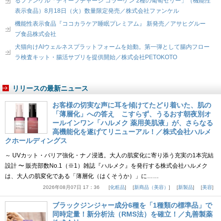
るファンケル「ディープチャージ コラーゲン 2種の葡萄ゼリー」（機能性
表示食品）8月18日（火）数量限定発売／株式会社ファンケル
機能性表示食品『ココカラケア睡眠プレミアム』 新発売／アサヒグルー
プ食品株式会社
犬猫向けAIウェルネスプラットフォームを始動。第一弾として腸内フロー
ラ検査キット・腸活サプリを提供開始／株式会社PETOKOTO
リリースの最新ニュース
お客様の切実な声に耳を傾けてたどり着いた、肌の
「薄層化」への答え こすらず、うるおす朝夜別オ
ールインワン「ハルメク 薬用美肌液」が、さらなる
高機能化を遂げてリニューアル！／株式会社ハルメ
クホールディングス
～ UVカット・バリア強化・ナノ浸透。大人の肌変化に寄り添う充実の1本完結
設計 〜 販売部数No.1（※1）雑誌『ハルメク』を発行する株式会社ハルメク
は、大人の肌変化である「薄層化（はくそうか）」に……
2026年08月07日 17：36
化粧品
新商品（美容）
新製品
美容
ブラックジンジャー成分6種を「1種類の標準品」で
同時定量！新分析法（RMS法）を確立！／丸善製薬