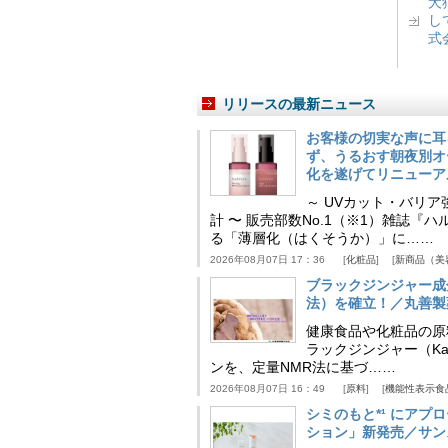
犬
し
式
リリースの最新ニュース
お客様の切実な声に耳
ず、うるおす朝夜別オ
化を遂げてリニューア
～ UVカット・バリ
計 〜 販売部数No.1（※1）雑誌
る「薄層化（はくそうか）」に……
2026年08月07日 17：36
化粧品
新商品（美
ブラックジンジャー成
法）を確立！／丸善製
健康食品や化粧品の原
ラックジンジャー（Kaem
ンを、定量NMR法に基づ……
2026年08月07日 16：49
原料
機能性表示食
シミのもと*¹ にア
ション」新発売／サン