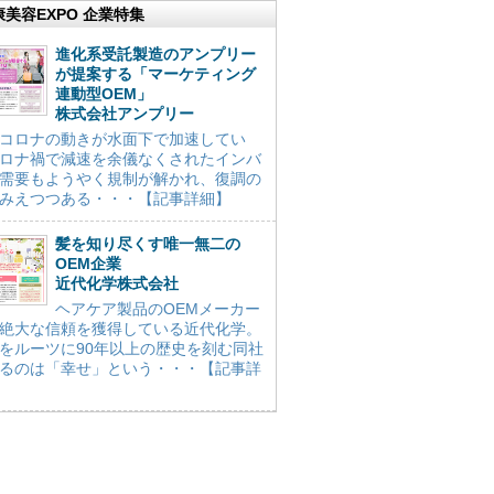
康美容EXPO 企業特集
進化系受託製造のアンプリー
が提案する「マーケティング
連動型OEM」
株式会社アンプリー
コロナの動きが水面下で加速してい
ロナ禍で減速を余儀なくされたインバ
需要もようやく規制が解かれ、復調の
みえつつある・・・【記事詳細】
髪を知り尽くす唯一無二の
OEM企業
近代化学株式会社
ヘアケア製品のOEMメーカー
絶大な信頼を獲得している近代化学。
をルーツに90年以上の歴史を刻む同社
るのは「幸せ」という・・・【記事詳