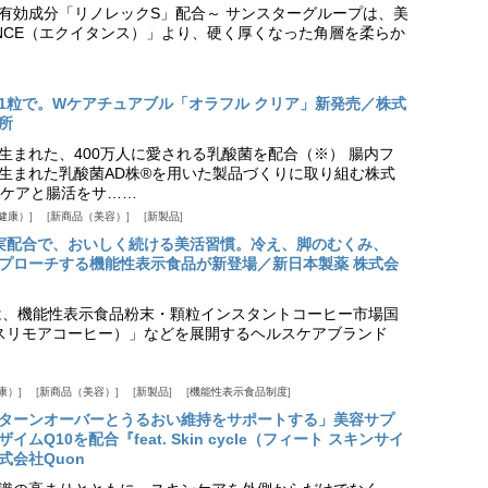
美白有効成分「リノレックS」配合～ サンスターグループは、美
ANCE（エクイタンス）」より、硬く厚くなった角層を柔らか
1粒で。Wケアチュアブル「オラフル クリア」新発売／株式
所
生まれた、400万人に愛される乳酸菌を配合（※） 腸内フ
生まれた乳酸菌AD株®を用いた製品づくりに取り組む株式
ケアと腸活をサ……
健康）
新商品（美容）
新製品
実配合で、おいしく続ける美活習慣。冷え、脚のむくみ、
プローチする機能性表示食品が新登場／新日本製薬 株式会
は、機能性表示食品粉末・顆粒インスタントコーヒー市場国
offee（スリモアコーヒー）」などを展開するヘルスケアブランド
康）
新商品（美容）
新製品
機能性表示食品制度
ターンオーバーとうるおい維持をサポートする」美容サプ
Q10を配合『feat. Skin cycle（フィート スキンサイ
式会社Quon