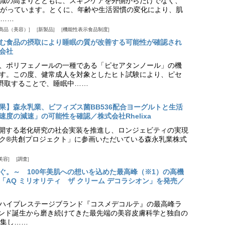
識の高まりとともに、スキンケアを外側からだけでなく、
がっています。とくに、年齢や生活習慣の変化により、肌
……
商品（美容）
新製品
機能性表示食品制度
む食品の摂取により睡眠の質が改善する可能性が確認され
会社
、ポリフェノールの一種である「ピセアタンノール」の機
す。この度、健常成人を対象としたヒト試験により、ピセ
摂取することで、睡眠中……
果】森永乳業、ビフィズス菌BB536配合ヨーグルトと生活
度の減速」の可能性を確認／株式会社Rhelixa
aが展開する老化研究の社会実装を推進し、ロンジェビティの実現
ク®共創プロジェクト」に参画いただいている森永乳業株式
美容
調査
ぐ。～ 100年美肌への想いを込めた最高峰（※1）の高機
「AQ ミリオリティ ザ クリーム デコラシオン」を発売／
ハイプレステージブランド『コスメデコルテ』の最高峰ラ
ランド誕生から磨き続けてきた最先端の美容皮膚科学と独自の
集し……