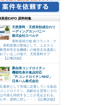
康美容EXPO 原料特集
天然香料・天然有効成分のリ
ーディングカンパニー
株式会社ロベルテ
香料発祥の地 南フランス・グ
。香料産業の聖地として、ユネスコ
教育科学文化機構）の無形文化遺産に
れているこの地で、天然香料サプ
・【記事詳細】
豚由来コンドロイチン
機能性表示食品対応
「P-コンドロイチンNHZ」
日本ハム株式会社
応素材として市場に定着している食品
コンドロイチン。高齢化を背景にその
は今後も持続することが見込まれる。
た中、原料に対し・・・【記事詳細】