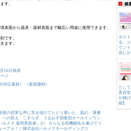
します。
健
環境表面から器具・器材表面まで幅広い用途に使用できます。
ポスト
製剤です。
る。コ
できます。
ウンド
兆しが
月15日発表
ページ
示対応素材］ 《更新随時》
として
美容室
が掲げ
細】
客様の切実な声に耳を傾けてたどり着いた、肌の「薄層
」への答え こすらず、うるおす朝夜別オールインワン
ハルメク 薬用美肌液」が、さらなる高機能化を遂げてリ
ューアル！／株式会社ハルメクホールディングス