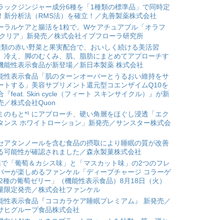
ラックジンジャー成分6種を「1種類の標準品」で同時定
！新分析法（RMS法）を確立！／丸善製薬株式会社
ーラルケアと腸活を1粒で。Wケアチュアブル「オラフ
 クリア」新発売／株式会社イブフローラ研究所
種類の赤い野菜と果実配合で、おいしく続ける美活習
。冷え、脚のむくみ、肌、脂肪にまとめてアプローチす
機能性表示食品が新登場／新日本製薬 株式会社
能性表示食品「肌のターンオーバーとうるおい維持をサ
ートする」美容サプリメント還元型コエンザイムQ10を
合『feat. Skin cycle（フィート スキンサイクル）』が新
売／株式会社Quon
ミのもと*¹ にアプローチ、硬い角層をほぐし浸透「エク
タンス ホワイトローション」新発売／サンスター株式会
セアタンノールを含む食品の摂取により睡眠の質が改善
る可能性が確認されました／森永製菓株式会社
箱で「葡萄＆カシス味」と「マスカット味」の2つのフレ
バーが楽しめるファンケル「ディープチャージ コラーゲ
 2種の葡萄ゼリー」（機能性表示食品）8月18日（火）
量限定発売／株式会社ファンケル
能性表示食品『ココカラケア睡眠プレミアム』 新発売／
サヒグループ食品株式会社