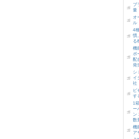
ブ
量
オ
ル
4
慣
る
機
ポ
配
発
シ
イ
社
ピ
す
1
ー
ン
数
機
ア