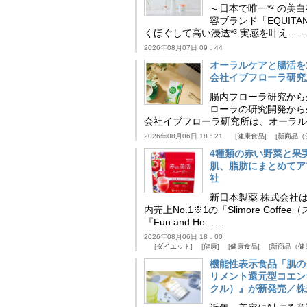
～日本で唯一*² の
容ブランド「EQUIT
くほぐして高い浸透*³ 実感を叶え……
2026年08月07日 09：44
オーラルケアと腸活を
会社イブフローラ研究
腸内フローラ研究から
ローラの研究開発から
会社イブフローラ研究所は、オーラル
2026年08月06日 18：21
健康食品
新商品（
4種類の赤い野菜と果
肌、脂肪にまとめてア
社
新日本製薬 株式会社
内売上No.1※1の「Slimore C
『Fun and He……
2026年08月06日 18：00
ダイエット
健康
健康食品
新商品（健
機能性表示食品「肌の
リメント還元型コエンザイム
クル）』が新発売／株