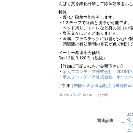
んぱく質を酸化分解して除菌効果を示
特長
・優れた除菌性能を有します。
・1ステップで除菌と洗浄が可能です。
・ベッド周り、トイレなど身の回りの
・塩素臭がほとんどありません。
・金属・プラスチックに影響が少ない
・調製液の有効期間の目安が色で判別
メーカー希望小売価格
5g×12包 3,120円（税抜）
【詳細は下記URLをご参照下さい】
・
帝人フロンティア株式会社 2016年3
・
帝人フロンティア株式会社 ホーム
[ 特 集 ]
機能性表示食品制度［機能性表
2016年03月17日 15：51
その他.
お
化
関連記事
「
ニ