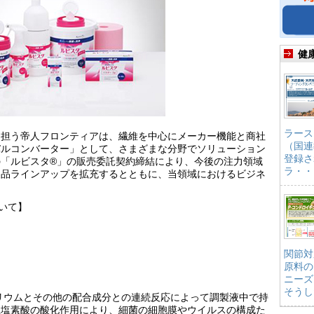
健
ラース
を担う帝人フロンティアは、繊維を中心にメーカー機能と商社
（国連
バルコンバーター」として、さまざまな分野でソリューション
登録さ
「ルビスタ®」の販売委託契約締結により、今後の注力領域
ラ・・
製品ラインアップを拡充するとともに、当領域におけるビジネ
。
いて】
関節対
原料の
ニーズ
そうし
リウムとその他の配合成分との連続反応によって調製液中で持
亜塩素酸の酸化作用により、細菌の細胞膜やウイルスの構成た