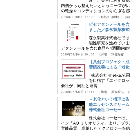
近年、美容に対する意
内側からも整えたいというニーズが広
の乾燥やコンディションのゆらぎを感
2026年08月05日 17：03
新商品（健康）
新
ピセアタンノールを含
ました／森永製菓株式
森永製菓株式会社では
能性研究を進めていま
アタンノールを含む食品を4週間継続
2026年08月04日 20：09
原料
研究報告
【共創プロジェクト成
習慣改善による「老化速
株式会社Rhelix
を目指す「エピクロッ
会社が、同社と連携……
2026年07月31日 17：47
原料
研究報告
～老化という摂理に告
能エッセンスクリーム
株式会社コーセー
株式会社コーセーは、
イン「AQ ミリオリティ」より、ブ
官能品質、卓越したテクノロジーを結