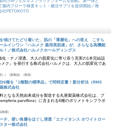
猫向けAIウェルネスプラットフォームを始動。第一弾と
て腸内フローラ検査キット・腸活サプリを提供開始／株
会社PETOKOTO
を傾けてたどり着いた、肌の「薄層化」への答え こすら
ールインワン「ハルメク 薬用美肌液」が、さらなる高機能
ル！／株式会社ハルメクホールディングス
ア強化・ナノ浸透。大人の肌変化に寄り添う充実の1本完結設
『ハルメク』を発行する株式会社ハルメクは、大人の肌変化であ
容）
新製品
美容
分6種を「1種類の標準品」で同時定量！新分析法（RMS
薬株式会社
料となる天然由来成分を製造する丸善製薬株式会社は、ブ
pferia parviflora）に含まれる6種のポリメトキシフラボ
品制度
プローチ、硬い角層をほぐし浸透「エクイタンス ホワイトロー
スター株式会社