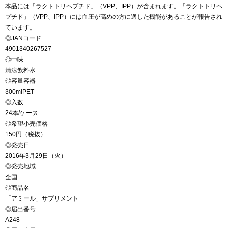
本品には「ラクトトリペプチド」（VPP、IPP）が含まれます。「ラクトトリペ
プチド」（VPP、IPP）には血圧が高めの方に適した機能があることが報告され
ています。
◎JANコード
4901340267527
◎中味
清涼飲料水
◎容量容器
300mlPET
◎入数
24本/ケース
◎希望小売価格
150円（税抜）
◎発売日
2016年3月29日（火）
◎発売地域
全国
◎商品名
「アミール」サプリメント
◎届出番号
A248