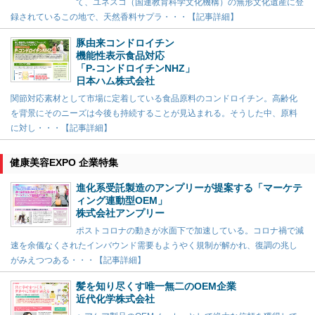
て、ユネスコ（国連教育科学文化機構）の無形文化遺産に登
録されているこの地で、天然香料サプラ・・・【記事詳細】
豚由来コンドロイチン
機能性表示食品対応
「P-コンドロイチンNHZ」
日本ハム株式会社
関節対応素材として市場に定着している食品原料のコンドロイチン。高齢化
を背景にそのニーズは今後も持続することが見込まれる。そうした中、原料
に対し・・・【記事詳細】
健康美容EXPO 企業特集
進化系受託製造のアンプリーが提案する「マーケテ
ィング連動型OEM」
株式会社アンプリー
ポストコロナの動きが水面下で加速している。コロナ禍で減
速を余儀なくされたインバウンド需要もようやく規制が解かれ、復調の兆し
がみえつつある・・・【記事詳細】
髪を知り尽くす唯一無二のOEM企業
近代化学株式会社