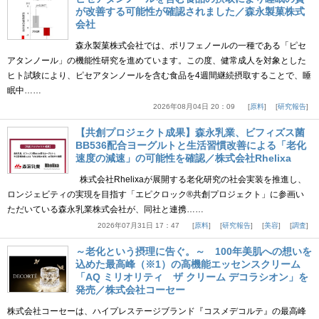
が改善する可能性が確認されました／森永製菓株式
会社
森永製菓株式会社では、ポリフェノールの一種である「ピセ
アタンノール」の機能性研究を進めています。この度、健常成人を対象とした
ヒト試験により、ピセアタンノールを含む食品を4週間継続摂取することで、睡
眠中……
2026年08月04日 20：09
原料
研究報告
【共創プロジェクト成果】森永乳業、ビフィズス菌
BB536配合ヨーグルトと生活習慣改善による「老化
速度の減速」の可能性を確認／株式会社Rhelixa
株式会社Rhelixaが展開する老化研究の社会実装を推進し、
ロンジェビティの実現を目指す「エピクロック®共創プロジェクト」に参画い
ただいている森永乳業株式会社が、同社と連携……
2026年07月31日 17：47
原料
研究報告
美容
調査
～老化という摂理に告ぐ。～ 100年美肌への想いを
込めた最高峰（※1）の高機能エッセンスクリーム
「AQ ミリオリティ ザ クリーム デコラシオン」を
発売／株式会社コーセー
株式会社コーセーは、ハイプレステージブランド『コスメデコルテ』の最高峰