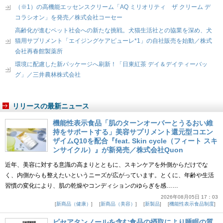
（※1）の高機能エッセンスクリーム「AQ ミリオリティ ザ クリーム デ
コラシオン」を発売／株式会社コーセー
高齢化が進むペット社会への新たな挑戦。犬猫生活社との協業を深め、犬
猫用サプリメント「エイジングケアピューレ*1」の自社販売を始動／株式
会社再春館製薬所
環境に配慮した新パッケージへ刷新！「日東紅茶 デイ＆デイティーバッ
グ」／三井農林株式会社
リリースの最新ニュース
機能性表示食品「肌のターンオーバーとうるおい維
持をサポートする」美容サプリメント還元型コエン
ザイムQ10を配合『feat. Skin cycle（フィート スキ
ンサイクル）』が新発売／株式会社Quon
近年、美容に対する意識の高まりとともに、スキンケアを外側からだけでな
く、内側からも整えたいというニーズが広がっています。とくに、年齢や生活
習慣の変化により、肌の乾燥やコンディションのゆらぎを感……
2026年08月05日 17：03
新商品（健康）
新商品（美容）
新製品
機能性表示食品制度
ピセアタンノールを含む食品の摂取により睡眠の質