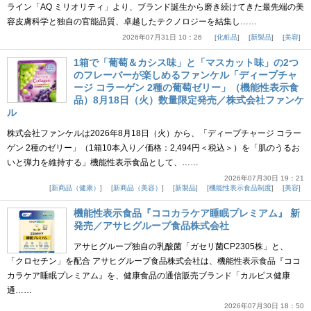
ライン「AQ ミリオリティ」より、ブランド誕生から磨き続けてきた最先端の美
容皮膚科学と独自の官能品質、卓越したテクノロジーを結集し……
2026年07月31日 10：26
化粧品
新製品
美容
1箱で「葡萄＆カシス味」と「マスカット味」の2つ
のフレーバーが楽しめるファンケル「ディープチャ
ージ コラーゲン 2種の葡萄ゼリー」（機能性表示食
品）8月18日（火）数量限定発売／株式会社ファンケ
ル
株式会社ファンケルは2026年8月18日（火）から、「ディープチャージ コラー
ゲン 2種のゼリー」（1箱10本入り／価格：2,494円＜税込＞）を「肌のうるお
いと弾力を維持する」機能性表示食品として、……
2026年07月30日 19：21
新商品（健康）
新商品（美容）
新製品
機能性表示食品制度
美容
機能性表示食品『ココカラケア睡眠プレミアム』 新
発売／アサヒグループ食品株式会社
アサヒグループ独自の乳酸菌「ガセリ菌CP2305株」と、
「クロセチン」を配合 アサヒグループ食品株式会社は、機能性表示食品『ココ
カラケア睡眠プレミアム』を、健康食品の通信販売ブランド「カルピス健康
通……
2026年07月30日 18：50