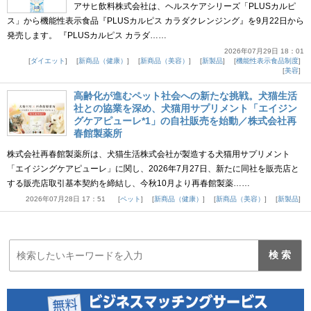
アサヒ飲料株式会社は、ヘルスケアシリーズ「PLUSカルピ
ス」から機能性表示食品『PLUSカルピス カラダクレンジング』を9月22日から
発売します。 『PLUSカルピス カラダ……
2026年07月29日 18：01
ダイエット
新商品（健康）
新商品（美容）
新製品
機能性表示食品制度
美容
高齢化が進むペット社会への新たな挑戦。犬猫生活
社との協業を深め、犬猫用サプリメント「エイジン
グケアピューレ*1」の自社販売を始動／株式会社再
春館製薬所
株式会社再春館製薬所は、犬猫生活株式会社が製造する犬猫用サプリメント
「エイジングケアピューレ」に関し、2026年7月27日、新たに同社を販売店と
する販売店取引基本契約を締結し、今秋10月より再春館製薬……
2026年07月28日 17：51
ペット
新商品（健康）
新商品（美容）
新製品