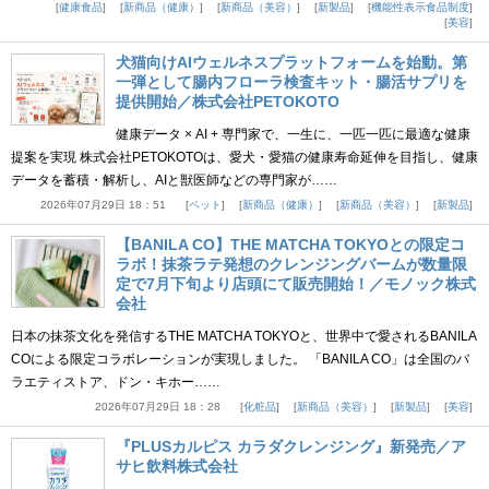
健康食品
新商品（健康）
新商品（美容）
新製品
機能性表示食品制度
美容
犬猫向けAIウェルネスプラットフォームを始動。第
一弾として腸内フローラ検査キット・腸活サプリを
提供開始／株式会社PETOKOTO
健康データ × AI + 専門家で、一生に、一匹一匹に最適な健康
提案を実現 株式会社PETOKOTOは、愛犬・愛猫の健康寿命延伸を目指し、健康
データを蓄積・解析し、AIと獣医師などの専門家が……
2026年07月29日 18：51
ペット
新商品（健康）
新商品（美容）
新製品
【BANILA CO】THE MATCHA TOKYOとの限定コ
ラボ！抹茶ラテ発想のクレンジングバームが数量限
定で7月下旬より店頭にて販売開始！／モノック株式
会社
日本の抹茶文化を発信するTHE MATCHA TOKYOと、世界中で愛されるBANILA
COによる限定コラボレーションが実現しました。 「BANILA CO」は全国のバ
ラエティストア、ドン・キホー……
2026年07月29日 18：28
化粧品
新商品（美容）
新製品
美容
『PLUSカルピス カラダクレンジング』新発売／ア
サヒ飲料株式会社