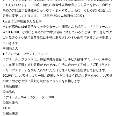
いただいています。この度、新たに機能性表示食品として届出を行い、血圧が
高めの方に適する機能を分かりやすく表示するとともに、まとめ買いに適した
容量に変更しております。（15日分:60粒→30日分:120粒）
■広告には中畑清さんを起用
テレビ広告には健康的なキャラクターの中畑清さんを起用し、『「アミール」
WATER300』が血圧が高めの方の水分補給に適していることや、すっきりゴク
ゴク飲みやすい味で日常生活に手軽に取り入れやすい飲料であることを訴求し
ていきます。
中畑清さん
■「アミール」ブランドについて
「アミール」ブランドは、特定保健用食品「カルピス酸乳/アミールS」を中心
に、血圧を意識するお客様がそれぞれの生活に合わせて手軽に「LTP（ラクト
トリペプチド）」を取り入れていただける様々な製品を提供しております。
2016年も、お客様により一層ご愛顧いただけるよう商品に磨きをかけ、お客様
のすこやかな生活に貢献し続けるブランドを目指します。
【商品概要】
◎商品名
「アミール」WATERウォーター 300
◎届出番号
A168
◎届出表示