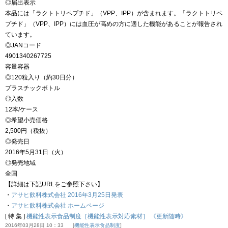
◎届出表示
本品には「ラクトトリペプチド」（VPP、IPP）が含まれます。「ラクトトリペ
プチド」（VPP、IPP）には血圧が高めの方に適した機能があることが報告され
ています。
◎JANコード
4901340267725
容量容器
◎120粒入り（約30日分）
プラスチックボトル
◎入数
12本/ケース
◎希望小売価格
2,500円（税抜）
◎発売日
2016年5月31日（火）
◎発売地域
全国
【詳細は下記URLをご参照下さい】
・
アサヒ飲料株式会社 2016年3月25日発表
・
アサヒ飲料株式会社 ホームページ
[ 特 集 ]
機能性表示食品制度［機能性表示対応素材］ 《更新随時》
2016年03月28日 10：33
機能性表示食品制度