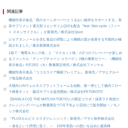
関連記事
機能性表示食品「肌のターンオーバーとうるおい維持をサポートする」美
容サプリメント還元型コエンザイムQ10を配合『feat. Skin cycle（フィー
ト スキンサイクル）』が新発売／株式会社Quon
ピセアタンノールを含む食品の摂取により睡眠の質が改善する可能性が確
認されました／森永製菓株式会社
1箱で「葡萄＆カシス味」と「マスカット味」の2つのフレーバーが楽しめ
るファンケル「ディープチャージ コラーゲン 2種の葡萄ゼリー」（機能性
表示食品）8月18日（火）数量限定発売／株式会社ファンケル
機能性表示食品『ココカラケア睡眠プレミアム』 新発売／アサヒグルー
プ食品株式会社
犬猫向けAIウェルネスプラットフォームを始動。第一弾として腸内フロー
ラ検査キット・腸活サプリを提供開始／株式会社PETOKOTO
【BANILA CO】THE MATCHA TOKYOとの限定コラボ！抹茶ラテ発想の
クレンジングバームが数量限定で7月下旬より店頭にて販売開始！／モノ
ック株式会社
『PLUSカルピス カラダクレンジング』新発売／アサヒ飲料株式会社
～老化という摂理に告ぐ。～ 100年美肌への想いを込めた最高峰