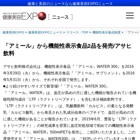
健康と美容のニュースなら健康美容EXPOニュース
健康美容EXPO
健康美容EXPOニュース
リリース：TOP
機能性表示食品制度
「アミール
「アミール」から機能性表示食品2品を発売/アサヒ
飲料
アサヒ飲料株式会社は、機能性表示食品『「アミール」WATER 300』を2016
年3月29日（火）から、機能性表示食品『「アミール」サプリメント』を2016
年5月31日（火）から、それぞれ全国で発売します。
■より続けやすいサイズで新登場!『「アミール」WATER 300』
『「アミール」WATER』は、血圧が高めの方に適した機能が報告されている機
能性関与成分「LTP（ラクトトリペプチド）」を含む水分補給飲料です。
「LTP（ラクトトリペプチド）」は、乳酸菌飲料「カルピス」の素となる発酵
乳「カルピス酸乳」から発見された乳成分由来のペプチドで、血圧が高めの方
に適した機能があることが報告されています。2015年6月、豊富な「LTP（ラク
トトリペプチド）」の研究成果を背景に血圧対処領域で初めての機能性表示食
品『「アミール」WATER』500mlPETを発売し、ご好評いただきました。この
度発売する『「アミール」WATER300』は、ご好評いただいているすっきり爽