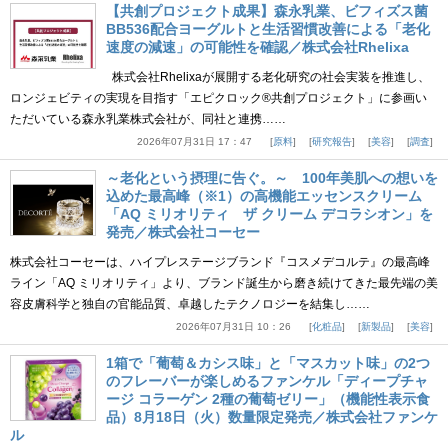
【共創プロジェクト成果】森永乳業、ビフィズス菌
BB536配合ヨーグルトと生活習慣改善による「老化
速度の減速」の可能性を確認／株式会社Rhelixa
株式会社Rhelixaが展開する老化研究の社会実装を推進し、
ロンジェビティの実現を目指す「エピクロック®共創プロジェクト」に参画い
ただいている森永乳業株式会社が、同社と連携……
2026年07月31日 17：47
原料
研究報告
美容
調査
～老化という摂理に告ぐ。～ 100年美肌への想いを
込めた最高峰（※1）の高機能エッセンスクリーム
「AQ ミリオリティ ザ クリーム デコラシオン」を
発売／株式会社コーセー
株式会社コーセーは、ハイプレステージブランド『コスメデコルテ』の最高峰
ライン「AQ ミリオリティ」より、ブランド誕生から磨き続けてきた最先端の美
容皮膚科学と独自の官能品質、卓越したテクノロジーを結集し……
2026年07月31日 10：26
化粧品
新製品
美容
1箱で「葡萄＆カシス味」と「マスカット味」の2つ
のフレーバーが楽しめるファンケル「ディープチャ
ージ コラーゲン 2種の葡萄ゼリー」（機能性表示食
品）8月18日（火）数量限定発売／株式会社ファンケ
ル