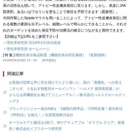
系の活性化も招いて、アトピー性皮膚炎発症に至ります。しかし、表皮にJAK
阻害剤、あるいはワセリンを塗ることで発症を予防できます（図参照）。
今回作製したSpadeマウスを用いることによって、アトピー性皮膚炎発症に関
わる複数の要因を分子レベル、細胞レベルで明らかにできることから、それぞ
れのターゲットを決めた発症予防や治療法の確立につながると期待できます。
【詳細は下記URLをご参照下さい】
・
理化学研究所 2016年4月26日発表
・
理化学研究所 ホームページ
[ 特 集 ]
機能性表示食品制度［機能性表示対応素材］ 《更新随時》
2016年04月26日 12：45
研究報告
関連記事
お客様の切実な声に耳を傾けてたどり着いた、肌の「薄層化」への答え
こすらず、うるおす朝夜別オールインワン「ハルメク 薬用美肌液」が、
さらなる高機能化を遂げてリニューアル！／株式会社ハルメクホールディ
ングス
ブラックジンジャー成分6種を「1種類の標準品」で同時定量！新分析法
（RMS法）を確立！／丸善製薬株式会社
オーラルケアと腸活を1粒で。Wケアチュアブル「オラフル クリア」新発
売／株式会社イブフローラ研究所