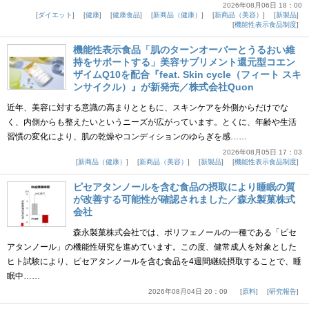
2026年08月06日 18：00
ダイエット
健康
健康食品
新商品（健康）
新商品（美容）
新製品
機能性表示食品制度
機能性表示食品「肌のターンオーバーとうるおい維
持をサポートする」美容サプリメント還元型コエン
ザイムQ10を配合『feat. Skin cycle（フィート スキ
ンサイクル）』が新発売／株式会社Quon
近年、美容に対する意識の高まりとともに、スキンケアを外側からだけでな
く、内側からも整えたいというニーズが広がっています。とくに、年齢や生活
習慣の変化により、肌の乾燥やコンディションのゆらぎを感……
2026年08月05日 17：03
新商品（健康）
新商品（美容）
新製品
機能性表示食品制度
ピセアタンノールを含む食品の摂取により睡眠の質
が改善する可能性が確認されました／森永製菓株式
会社
森永製菓株式会社では、ポリフェノールの一種である「ピセ
アタンノール」の機能性研究を進めています。この度、健常成人を対象とした
ヒト試験により、ピセアタンノールを含む食品を4週間継続摂取することで、睡
眠中……
2026年08月04日 20：09
原料
研究報告