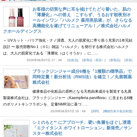
お客様の切実な声に耳を傾けてたどり着いた、肌の
「薄層化」への答え こすらず、うるおす朝夜別オ
ールインワン「ハルメク 薬用美肌液」が、さらなる
高機能化を遂げてリニューアル！／株式会社ハルメ
クホールディングス
～ UVカット・バリア強化・ナノ浸透。大人の肌変化に寄り添う充実の1本完結
設計 〜 販売部数No.1（※1）雑誌『ハルメク』を発行する株式会社ハルメク
は、大人の肌変化である「薄層化（はくそうか）」に……
2026年08月07日 17：36
化粧品
新商品（美容）
新製品
美容
ブラックジンジャー成分6種を「1種類の標準品」で
同時定量！新分析法（RMS法）を確立！／丸善製薬
株式会社
健康食品や化粧品の原料となる天然由来成分を製造する丸善
製薬株式会社は、ブラックジンジャー（Kaempferia parviflora）に含まれる6種
のポリメトキシフラボンを、定量NMR法に基づ……
2026年08月07日 16：49
原料
機能性表示食品制度
シミのもと*¹ にアプローチ、硬い角層をほぐし浸透
「エクイタンス ホワイトローション」新発売／サン
スター株式会社