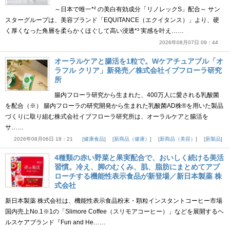
～日本で唯一*² の美白有効成分「リノレックS」配合～ サン
スターグループは、美容ブランド「EQUITANCE（エクイタンス）」より、硬
く厚くなった角層を柔らかくほぐして高い浸透*³ 実感を叶え……
2026年08月07日 09：44
オーラルケアと腸活を1粒で。Wケアチュアブル「オ
ラフル クリア」新発売／株式会社イブフローラ研究
所
腸内フローラ研究から生まれた、400万人に愛される乳酸菌
を配合（※） 腸内フローラの研究開発から生まれた乳酸菌AD株®を用いた製品
づくりに取り組む株式会社イブフローラ研究所は、オーラルケアと腸活を
サ……
2026年08月06日 18：21
健康食品
新商品（健康）
新商品（美容）
新製品
4種類の赤い野菜と果実配合で、おいしく続ける美活
習慣。冷え、脚のむくみ、肌、脂肪にまとめてアプ
ローチする機能性表示食品が新登場／新日本製薬 株
式会社
新日本製薬 株式会社は、機能性表示食品粉末・顆粒インスタントコーヒー市場
国内売上No.1※1の「Slimore Coffee（スリモアコーヒー）」などを展開するヘ
ルスケアブランド『Fun and He……