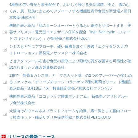
4種類の赤い野菜と果実配合で、おいしく続ける美活習慣。冷え、脚のむ
くみ、肌、脂肪にまとめてアプローチする機能性表示食品が新登場／新日
本製薬 株式会社
機能性表示食品「肌のターンオーバーとうるおい維持をサポートする」美
容サプリメント還元型コエンザイムQ10を配合『feat. Skin cycle（フィー
ト スキンサイクル）』が新発売／株式会社Quon
シミのもと*¹ にアプローチ、硬い角層をほぐし浸透「エクイタンス ホワ
イトローション」新発売／サンスター株式会社
ピセアタンノールを含む食品の摂取により睡眠の質が改善する可能性が確
認されました／森永製菓株式会社
1箱で「葡萄＆カシス味」と「マスカット味」の2つのフレーバーが楽しめ
るファンケル「ディープチャージ コラーゲン 2種の葡萄ゼリー」（機能性
表示食品）8月18日（火）数量限定発売／株式会社ファンケル
機能性表示食品『ココカラケア睡眠プレミアム』 新発売／アサヒグルー
プ食品株式会社
犬猫向けAIウェルネスプラットフォームを始動。第一弾として腸内フロー
ラ検査キット・腸活サプリを提供開始／株式会社PETOKOTO
リリースの最新ニュース