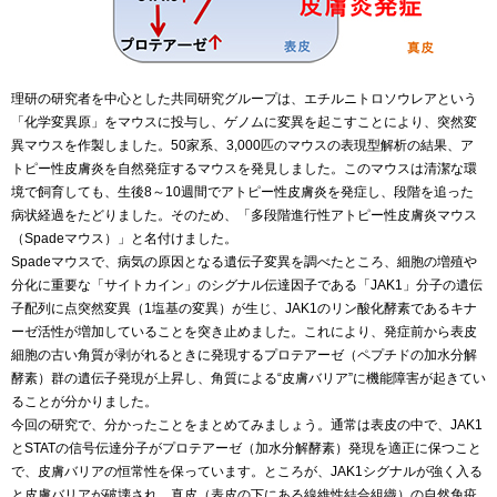
理研の研究者を中心とした共同研究グループは、エチルニトロソウレアという
「化学変異原」をマウスに投与し、ゲノムに変異を起こすことにより、突然変
異マウスを作製しました。50家系、3,000匹のマウスの表現型解析の結果、ア
トピー性皮膚炎を自然発症するマウスを発見しました。このマウスは清潔な環
境で飼育しても、生後8～10週間でアトピー性皮膚炎を発症し、段階を追った
病状経過をたどりました。そのため、「多段階進行性アトピー性皮膚炎マウス
（Spadeマウス）」と名付けました。
Spadeマウスで、病気の原因となる遺伝子変異を調べたところ、細胞の増殖や
分化に重要な「サイトカイン」のシグナル伝達因子である「JAK1」分子の遺伝
子配列に点突然変異（1塩基の変異）が生じ、JAK1のリン酸化酵素であるキナ
ーゼ活性が増加していることを突き止めました。これにより、発症前から表皮
細胞の古い角質が剥がれるときに発現するプロテアーゼ（ペプチドの加水分解
酵素）群の遺伝子発現が上昇し、角質による“皮膚バリア”に機能障害が起きてい
ることが分かりました。
今回の研究で、分かったことをまとめてみましょう。通常は表皮の中で、JAK1
とSTATの信号伝達分子がプロテアーゼ（加水分解酵素）発現を適正に保つこと
で、皮膚バリアの恒常性を保っています。ところが、JAK1シグナルが強く入る
と皮膚バリアが破壊され、真皮（表皮の下にある線維性結合組織）の自然免疫