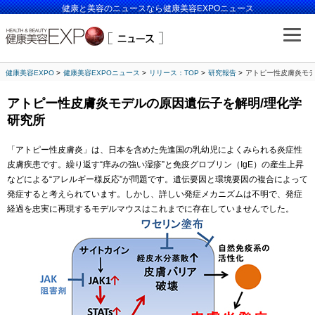
健康と美容のニュースなら健康美容EXPOニュース
健康美容EXPO
健康美容EXPOニュース
リリース：TOP
研究報告
アトピー性皮膚炎モデ
アトピー性皮膚炎モデルの原因遺伝子を解明/理化学
研究所
「アトピー性皮膚炎」は、日本を含めた先進国の乳幼児によくみられる炎症性
皮膚疾患です。繰り返す“痒みの強い湿疹”と免疫グロブリン（IgE）の産生上昇
などによる“アレルギー様反応”が問題です。遺伝要因と環境要因の複合によって
発症すると考えられています。しかし、詳しい発症メカニズムは不明で、発症
経過を忠実に再現するモデルマウスはこれまでに存在していませんでした。