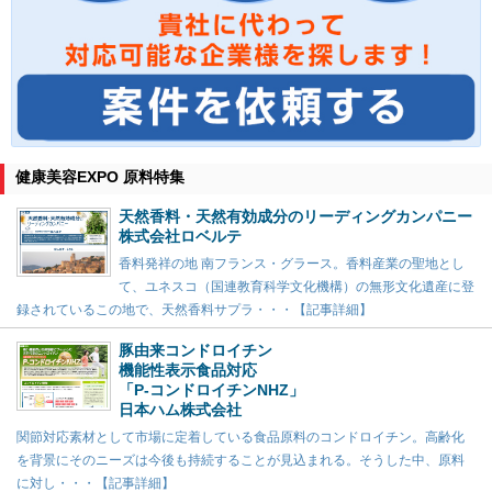
健康美容EXPO 原料特集
天然香料・天然有効成分のリーディングカンパニー
株式会社ロベルテ
香料発祥の地 南フランス・グラース。香料産業の聖地とし
て、ユネスコ（国連教育科学文化機構）の無形文化遺産に登
録されているこの地で、天然香料サプラ・・・【記事詳細】
豚由来コンドロイチン
機能性表示食品対応
「P-コンドロイチンNHZ」
日本ハム株式会社
関節対応素材として市場に定着している食品原料のコンドロイチン。高齢化
を背景にそのニーズは今後も持続することが見込まれる。そうした中、原料
に対し・・・【記事詳細】