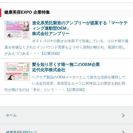
健康美容EXPO 企業特集
進化系受託製造のアンプリーが提案する「マーケテ
ィング連動型OEM」
株式会社アンプリー
ポストコロナの動きが水面下で加速している。コロナ禍で減
速を余儀なくされたインバウンド需要もようやく規制が解かれ、復調の兆し
がみえつつある・・・【記事詳細】
髪を知り尽くす唯一無二のOEM企業
近代化学株式会社
ヘアケア製品のOEMメーカーとして絶大な信頼を獲得して
いる近代化学。美容室をルーツに90年以上の歴史を刻む同
社が掲げるのは「幸せ」という・・・【記事詳細】
ホーム
健康美容EXPOとは