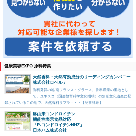
健康美容EXPO 原料特集
天然香料・天然有効成分のリーディングカンパニー
株式会社ロベルテ
香料発祥の地 南フランス・グラース。香料産業の聖地とし
て、ユネスコ（国連教育科学文化機構）の無形文化遺産に登
録されているこの地で、天然香料サプラ・・・【記事詳細】
豚由来コンドロイチン
機能性表示食品対応
「P-コンドロイチンNHZ」
日本ハム株式会社