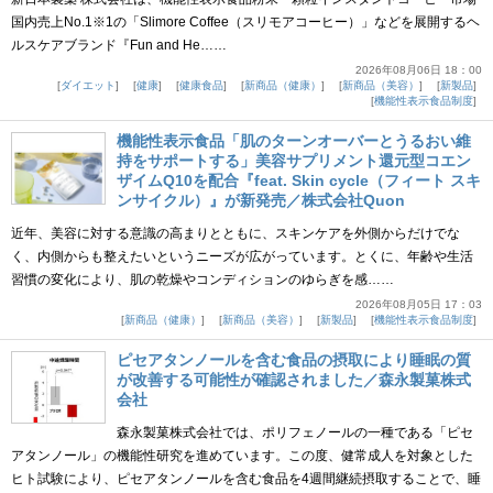
国内売上No.1※1の「Slimore Coffee（スリモアコーヒー）」などを展開するヘ
ルスケアブランド『Fun and He……
2026年08月06日 18：00
ダイエット
健康
健康食品
新商品（健康）
新商品（美容）
新製品
機能性表示食品制度
機能性表示食品「肌のターンオーバーとうるおい維
持をサポートする」美容サプリメント還元型コエン
ザイムQ10を配合『feat. Skin cycle（フィート スキ
ンサイクル）』が新発売／株式会社Quon
近年、美容に対する意識の高まりとともに、スキンケアを外側からだけでな
く、内側からも整えたいというニーズが広がっています。とくに、年齢や生活
習慣の変化により、肌の乾燥やコンディションのゆらぎを感……
2026年08月05日 17：03
新商品（健康）
新商品（美容）
新製品
機能性表示食品制度
ピセアタンノールを含む食品の摂取により睡眠の質
が改善する可能性が確認されました／森永製菓株式
会社
森永製菓株式会社では、ポリフェノールの一種である「ピセ
アタンノール」の機能性研究を進めています。この度、健常成人を対象とした
ヒト試験により、ピセアタンノールを含む食品を4週間継続摂取することで、睡