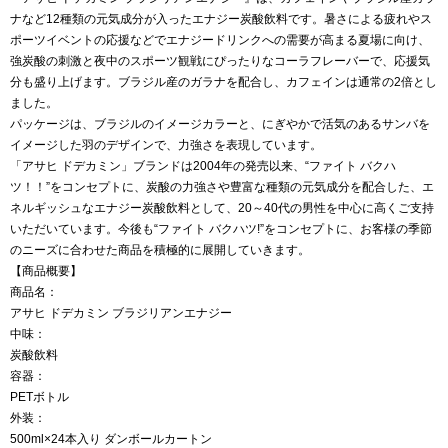
ナなど12種類の元気成分が入ったエナジー炭酸飲料です。暑さによる疲れやス
ポーツイベントの応援などでエナジードリンクへの需要が高まる夏場に向け、
強炭酸の刺激と夜中のスポーツ観戦にぴったりなコーラフレーバーで、応援気
分も盛り上げます。ブラジル産のガラナを配合し、カフェインは通常の2倍とし
ました。
パッケージは、ブラジルのイメージカラーと、にぎやかで活気のあるサンバを
イメージした羽のデザインで、力強さを表現しています。
「アサヒ ドデカミン」ブランドは2004年の発売以来、“ファイト バクハ
ツ！！”をコンセプトに、炭酸の力強さや豊富な種類の元気成分を配合した、エ
ネルギッシュなエナジー炭酸飲料として、20～40代の男性を中心に高くご支持
いただいています。今後も“ファイト バクハツ!”をコンセプトに、お客様の季節
のニーズに合わせた商品を積極的に展開していきます。
【商品概要】
商品名：
アサヒ ドデカミン ブラジリアンエナジー
中味：
炭酸飲料
容器：
PETボトル
外装：
500ml×24本入り ダンボールカートン