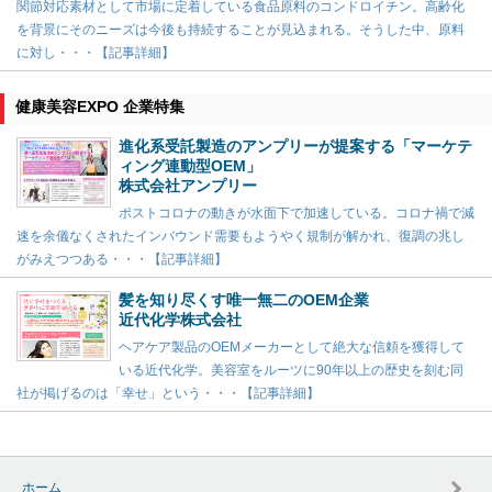
関節対応素材として市場に定着している食品原料のコンドロイチン。高齢化
を背景にそのニーズは今後も持続することが見込まれる。そうした中、原料
に対し・・・【記事詳細】
健康美容EXPO 企業特集
進化系受託製造のアンプリーが提案する「マーケテ
ィング連動型OEM」
株式会社アンプリー
ポストコロナの動きが水面下で加速している。コロナ禍で減
速を余儀なくされたインバウンド需要もようやく規制が解かれ、復調の兆し
がみえつつある・・・【記事詳細】
髪を知り尽くす唯一無二のOEM企業
近代化学株式会社
ヘアケア製品のOEMメーカーとして絶大な信頼を獲得して
いる近代化学。美容室をルーツに90年以上の歴史を刻む同
社が掲げるのは「幸せ」という・・・【記事詳細】
ホーム