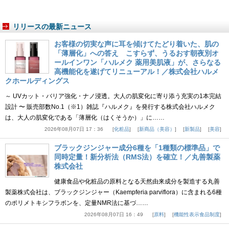
リリースの最新ニュース
お客様の切実な声に耳を傾けてたどり着いた、肌の
「薄層化」への答え こすらず、うるおす朝夜別オ
ールインワン「ハルメク 薬用美肌液」が、さらなる
高機能化を遂げてリニューアル！／株式会社ハルメ
クホールディングス
～ UVカット・バリア強化・ナノ浸透。大人の肌変化に寄り添う充実の1本完結
設計 〜 販売部数No.1（※1）雑誌『ハルメク』を発行する株式会社ハルメク
は、大人の肌変化である「薄層化（はくそうか）」に……
2026年08月07日 17：36
化粧品
新商品（美容）
新製品
美容
ブラックジンジャー成分6種を「1種類の標準品」で
同時定量！新分析法（RMS法）を確立！／丸善製薬
株式会社
健康食品や化粧品の原料となる天然由来成分を製造する丸善
製薬株式会社は、ブラックジンジャー（Kaempferia parviflora）に含まれる6種
のポリメトキシフラボンを、定量NMR法に基づ……
2026年08月07日 16：49
原料
機能性表示食品制度