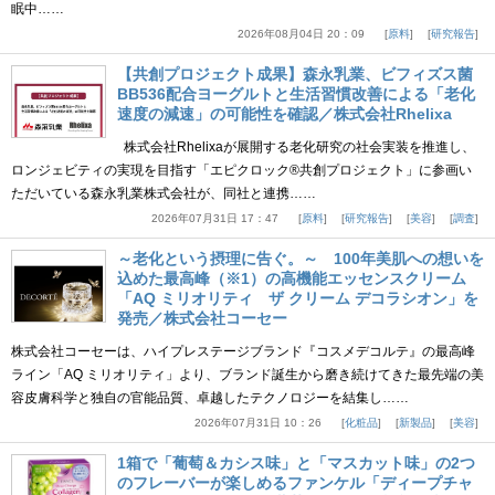
眠中……
2026年08月04日 20：09
原料
研究報告
【共創プロジェクト成果】森永乳業、ビフィズス菌
BB536配合ヨーグルトと生活習慣改善による「老化
速度の減速」の可能性を確認／株式会社Rhelixa
株式会社Rhelixaが展開する老化研究の社会実装を推進し、
ロンジェビティの実現を目指す「エピクロック®共創プロジェクト」に参画い
ただいている森永乳業株式会社が、同社と連携……
2026年07月31日 17：47
原料
研究報告
美容
調査
～老化という摂理に告ぐ。～ 100年美肌への想いを
込めた最高峰（※1）の高機能エッセンスクリーム
「AQ ミリオリティ ザ クリーム デコラシオン」を
発売／株式会社コーセー
株式会社コーセーは、ハイプレステージブランド『コスメデコルテ』の最高峰
ライン「AQ ミリオリティ」より、ブランド誕生から磨き続けてきた最先端の美
容皮膚科学と独自の官能品質、卓越したテクノロジーを結集し……
2026年07月31日 10：26
化粧品
新製品
美容
1箱で「葡萄＆カシス味」と「マスカット味」の2つ
のフレーバーが楽しめるファンケル「ディープチャ