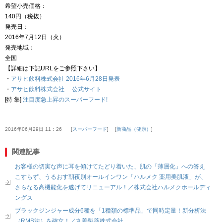
希望小売価格：
140円（税抜）
発売日：
2016年7月12日（火）
発売地域：
全国
【詳細は下記URLをご参照下さい】
・
アサヒ飲料株式会社 2016年6月28日発表
・
アサヒ飲料株式会社 公式サイト
[特 集]
注目度急上昇のスーパーフード!
2016年06月29日 11：26
スーパーフード
新商品（健康）
関連記事
お客様の切実な声に耳を傾けてたどり着いた、肌の「薄層化」への答え
こすらず、うるおす朝夜別オールインワン「ハルメク 薬用美肌液」が、
さらなる高機能化を遂げてリニューアル！／株式会社ハルメクホールディ
ングス
ブラックジンジャー成分6種を「1種類の標準品」で同時定量！新分析法
（RMS法）を確立！／丸善製薬株式会社