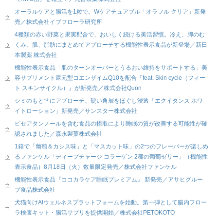
オーラルケアと腸活を1粒で。Wケアチュアブル「オラフル クリア」新発
売／株式会社イブフローラ研究所
4種類の赤い野菜と果実配合で、おいしく続ける美活習慣。冷え、脚のむ
くみ、肌、脂肪にまとめてアプローチする機能性表示食品が新登場／新日
本製薬 株式会社
機能性表示食品「肌のターンオーバーとうるおい維持をサポートする」美
容サプリメント還元型コエンザイムQ10を配合『feat. Skin cycle（フィー
ト スキンサイクル）』が新発売／株式会社Quon
シミのもと*¹ にアプローチ、硬い角層をほぐし浸透「エクイタンス ホワ
イトローション」新発売／サンスター株式会社
ピセアタンノールを含む食品の摂取により睡眠の質が改善する可能性が確
認されました／森永製菓株式会社
1箱で「葡萄＆カシス味」と「マスカット味」の2つのフレーバーが楽しめ
るファンケル「ディープチャージ コラーゲン 2種の葡萄ゼリー」（機能性
表示食品）8月18日（火）数量限定発売／株式会社ファンケル
機能性表示食品『ココカラケア睡眠プレミアム』 新発売／アサヒグルー
プ食品株式会社
犬猫向けAIウェルネスプラットフォームを始動。第一弾として腸内フロー
ラ検査キット・腸活サプリを提供開始／株式会社PETOKOTO