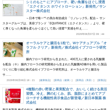
シミのもと*¹ にアプローチ、硬い角層をほぐし浸透
「エクイタンス ホワイトローション」新発売／サン
スター株式会社
～日本で唯一*² の美白有効成分「リノレックS」配合～ サン
スターグループは、美容ブランド「EQUITANCE（エクイタンス）」より、硬
く厚くなった角層を柔らかくほぐして高い浸透*³ 実感を叶え……
2026年08月07日 09：44
オーラルケアと腸活を1粒で。Wケアチュアブル「オ
ラフル クリア」新発売／株式会社イブフローラ研究
所
腸内フローラ研究から生まれた、400万人に愛される乳酸菌
を配合（※） 腸内フローラの研究開発から生まれた乳酸菌AD株®を用いた製品
づくりに取り組む株式会社イブフローラ研究所は、オーラルケアと腸活を
サ……
2026年08月06日 18：21
健康食品
新商品（健康）
新商品（美容）
新製品
4種類の赤い野菜と果実配合で、おいしく続ける美活
習慣。冷え、脚のむくみ、肌、脂肪にまとめてアプ
ローチする機能性表示食品が新登場／新日本製薬 株
式会社
新日本製薬 株式会社は、機能性表示食品粉末・顆粒インスタントコーヒー市場