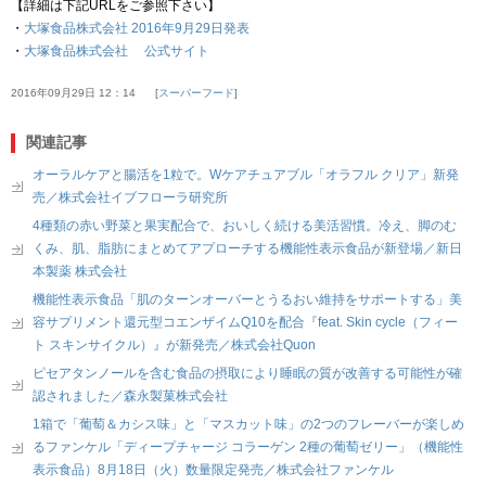
【詳細は下記URLをご参照下さい】
・
大塚食品株式会社 2016年9月29日発表
・
大塚食品株式会社 公式サイト
2016年09月29日 12：14
スーパーフード
関連記事
オーラルケアと腸活を1粒で。Wケアチュアブル「オラフル クリア」新発
売／株式会社イブフローラ研究所
4種類の赤い野菜と果実配合で、おいしく続ける美活習慣。冷え、脚のむ
くみ、肌、脂肪にまとめてアプローチする機能性表示食品が新登場／新日
本製薬 株式会社
機能性表示食品「肌のターンオーバーとうるおい維持をサポートする」美
容サプリメント還元型コエンザイムQ10を配合『feat. Skin cycle（フィー
ト スキンサイクル）』が新発売／株式会社Quon
ピセアタンノールを含む食品の摂取により睡眠の質が改善する可能性が確
認されました／森永製菓株式会社
1箱で「葡萄＆カシス味」と「マスカット味」の2つのフレーバーが楽しめ
るファンケル「ディープチャージ コラーゲン 2種の葡萄ゼリー」（機能性
表示食品）8月18日（火）数量限定発売／株式会社ファンケル