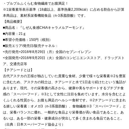
・プルプルふくらむ食物繊維でお腹満足！
※1栄養素等表示基準（18歳以上、基準熱量2,200kcal）に占める割合から計算
本商品は、素材系栄養機能食品（n-3系脂肪酸）です。
【商品概要】
■商品名：『しぜん食感CHiAキャラメルアーモンド』
■内容量：21ｇ
■希望小売価格：150円（税別）
■販売エリア/発売日/販売チャネル：
<先行発売>2016年8月29日（月）全国のセブン‐イレブン
<全国発売>2016年9月20日（火）全国のコンビニエンスストア、ドラッグスト
ア、交通売店等
【チアシードとは】
古代アステカの王様が独占していた貴重な食材。少量で様々な栄養素※2を豊富
に含むため、アステカの戦士は、チアシードと水で1日走り続けたという逸話が
あります。現代、その栄養価の高さから、健康や美をサポートするプチプチ食
感の「スーパーフード」※3として女性に注目を集めています。水分を含むとよ
くふくれる性質から、お腹も満足のヘルシー食材です。※2チアシードに含まれ
る嬉しい栄養素：オメガ3（n-3系脂肪酸）、食物繊維※3「スーパーフード」と
は、栄養バランスに優れ、一般的な食品より栄養価が高い食品であること。あ
るいは、ある一部の栄養・健康成分が突出して多く含まれる食品であること。
（出典：日本スーパーフード協会より）