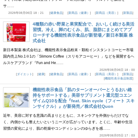
サ……
2026年08月06日 18：21
健康食品
新商品（健康）
新商品（美容）
新製品
4種類の赤い野菜と果実配合で、おいしく続ける美活
習慣。冷え、脚のむくみ、肌、脂肪にまとめてアプ
ローチする機能性表示食品が新登場／新日本製薬 株
式会社
新日本製薬 株式会社は、機能性表示食品粉末・顆粒インスタントコーヒー市場
国内売上No.1※1の「Slimore Coffee（スリモアコーヒー）」などを展開するヘ
ルスケアブランド『Fun and He……
2026年08月06日 18：00
ダイエット
健康
健康食品
新商品（健康）
新商品（美容）
新製品
機能性表示食品制度
機能性表示食品「肌のターンオーバーとうるおい維
持をサポートする」美容サプリメント還元型コエン
ザイムQ10を配合『feat. Skin cycle（フィート スキ
ンサイクル）』が新発売／株式会社Quon
近年、美容に対する意識の高まりとともに、スキンケアを外側からだけでな
く、内側からも整えたいというニーズが広がっています。とくに、年齢や生活
習慣の変化により、肌の乾燥やコンディションのゆらぎを感……
2026年08月05日 17：03