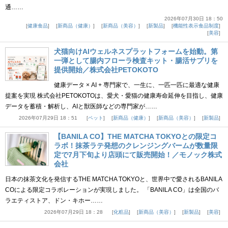
通……
2026年07月30日 18：50
健康食品
新商品（健康）
新商品（美容）
新製品
機能性表示食品制度
美容
犬猫向けAIウェルネスプラットフォームを始動。第
一弾として腸内フローラ検査キット・腸活サプリを
提供開始／株式会社PETOKOTO
健康データ × AI + 専門家で、一生に、一匹一匹に最適な健康
提案を実現 株式会社PETOKOTOは、愛犬・愛猫の健康寿命延伸を目指し、健康
データを蓄積・解析し、AIと獣医師などの専門家が……
2026年07月29日 18：51
ペット
新商品（健康）
新商品（美容）
新製品
【BANILA CO】THE MATCHA TOKYOとの限定コ
ラボ！抹茶ラテ発想のクレンジングバームが数量限
定で7月下旬より店頭にて販売開始！／モノック株式
会社
日本の抹茶文化を発信するTHE MATCHA TOKYOと、世界中で愛されるBANILA
COによる限定コラボレーションが実現しました。 「BANILA CO」は全国のバ
ラエティストア、ドン・キホー……
2026年07月29日 18：28
化粧品
新商品（美容）
新製品
美容