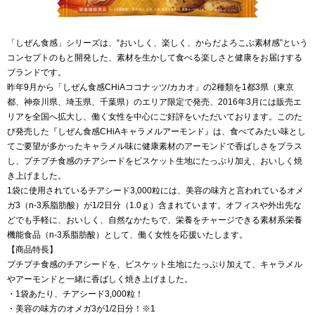
「しぜん食感」シリーズは、“おいしく、楽しく、からだよろこぶ素材感”という
コンセプトのもと開発した、素材を生かして食べる楽しさと健康をお届けする
ブランドです。
昨年9月から「しぜん食感CHiAココナッツ/カカオ」の2種類を1都3県（東京
都、神奈川県、埼玉県、千葉県）のエリア限定で発売、2016年3月には販売エ
リアを全国へ拡大し、働く女性を中心にご好評をいただいております。このた
び発売した『しぜん食感CHiAキャラメルアーモンド』は、食べてみたい味とし
てご要望が多かったキャラメル味に健康素材のアーモンドで香ばしさをプラス
し、プチプチ食感のチアシードをビスケット生地にたっぷり加え、おいしく焼
き上げました。
1袋に使用されているチアシード3,000粒には、美容の味方と言われているオメ
ガ3（n-3系脂肪酸）が1/2日分（1.0ｇ）含まれています。オフィスや外出先な
どでも手軽に、おいしく、自然なかたちで、栄養をチャージできる素材系栄養
機能食品（n-3系脂肪酸）として、働く女性を応援いたします。
【商品特長】
プチプチ食感のチアシードを、ビスケット生地にたっぷり加えて、キャラメル
やアーモンドと一緒に香ばしく焼き上げました。
・1袋あたり、チアシード3,000粒！
・美容の味方のオメガ3が1/2日分！※1