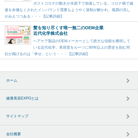
ポストコロナの動きが水面下で加速している。コロナ禍で減
速を余儀なくされたインバウンド需要もようやく規制が解かれ、復調の兆し
がみえつつある・・・【記事詳細】
髪を知り尽くす唯一無二のOEM企業
近代化学株式会社
ヘアケア製品のOEMメーカーとして絶大な信頼を獲得して
いる近代化学。美容室をルーツに90年以上の歴史を刻む同
社が掲げるのは「幸せ」という・・・【記事詳細】
ホーム
健康美容EXPOとは
サイトマップ
会社概要