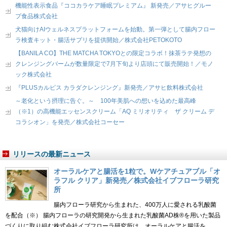
機能性表示食品『ココカラケア睡眠プレミアム』 新発売／アサヒグルー
プ食品株式会社
犬猫向けAIウェルネスプラットフォームを始動。第一弾として腸内フロー
ラ検査キット・腸活サプリを提供開始／株式会社PETOKOTO
【BANILA CO】THE MATCHA TOKYOとの限定コラボ！抹茶ラテ発想の
クレンジングバームが数量限定で7月下旬より店頭にて販売開始！／モノ
ック株式会社
『PLUSカルピス カラダクレンジング』新発売／アサヒ飲料株式会社
～老化という摂理に告ぐ。～ 100年美肌への想いを込めた最高峰
（※1）の高機能エッセンスクリーム「AQ ミリオリティ ザ クリーム デ
コラシオン」を発売／株式会社コーセー
リリースの最新ニュース
オーラルケアと腸活を1粒で。Wケアチュアブル「オ
ラフル クリア」新発売／株式会社イブフローラ研究
所
腸内フローラ研究から生まれた、400万人に愛される乳酸菌
を配合（※） 腸内フローラの研究開発から生まれた乳酸菌AD株®を用いた製品
づくりに取り組む株式会社イブフローラ研究所は、オーラルケアと腸活を