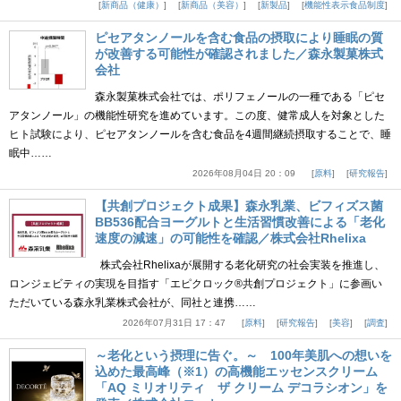
新商品（健康）
新商品（美容）
新製品
機能性表示食品制度
ピセアタンノールを含む食品の摂取により睡眠の質
が改善する可能性が確認されました／森永製菓株式
会社
森永製菓株式会社では、ポリフェノールの一種である「ピセ
アタンノール」の機能性研究を進めています。この度、健常成人を対象とした
ヒト試験により、ピセアタンノールを含む食品を4週間継続摂取することで、睡
眠中……
2026年08月04日 20：09
原料
研究報告
【共創プロジェクト成果】森永乳業、ビフィズス菌
BB536配合ヨーグルトと生活習慣改善による「老化
速度の減速」の可能性を確認／株式会社Rhelixa
株式会社Rhelixaが展開する老化研究の社会実装を推進し、
ロンジェビティの実現を目指す「エピクロック®共創プロジェクト」に参画い
ただいている森永乳業株式会社が、同社と連携……
2026年07月31日 17：47
原料
研究報告
美容
調査
～老化という摂理に告ぐ。～ 100年美肌への想いを
込めた最高峰（※1）の高機能エッセンスクリーム
「AQ ミリオリティ ザ クリーム デコラシオン」を