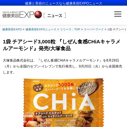
健康と美容のニュースなら健康美容EXPOニュース
健康美容EXPO
健康美容EXPOニュース
リリース：TOP
スーパーフード
1袋 チアシード
1袋 チアシード3,000粒 『しぜん食感CHiAキャラメ
ルアーモンド』発売/大塚食品
大塚食品株式会社は、『しぜん食感CHiAキャラメルアーモンド』を8月29日
（月）から全国のセブン‐イレブンで先行発売し、9月20日（火）から全国発売
します。