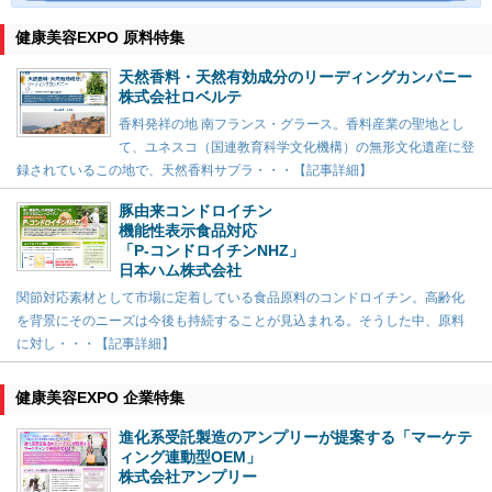
健康美容EXPO 原料特集
天然香料・天然有効成分のリーディングカンパニー
株式会社ロベルテ
香料発祥の地 南フランス・グラース。香料産業の聖地とし
て、ユネスコ（国連教育科学文化機構）の無形文化遺産に登
録されているこの地で、天然香料サプラ・・・【記事詳細】
豚由来コンドロイチン
機能性表示食品対応
「P-コンドロイチンNHZ」
日本ハム株式会社
関節対応素材として市場に定着している食品原料のコンドロイチン。高齢化
を背景にそのニーズは今後も持続することが見込まれる。そうした中、原料
に対し・・・【記事詳細】
健康美容EXPO 企業特集
進化系受託製造のアンプリーが提案する「マーケテ
ィング連動型OEM」
株式会社アンプリー