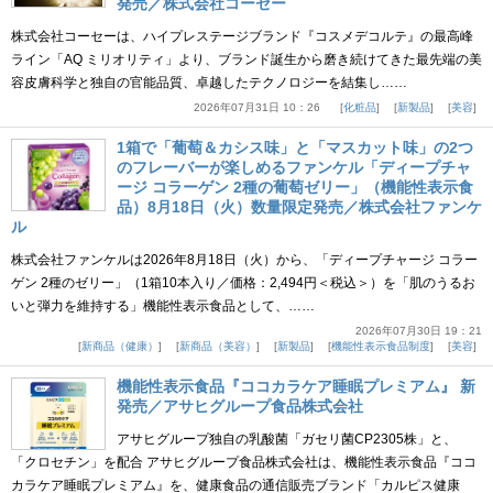
発売／株式会社コーセー
株式会社コーセーは、ハイプレステージブランド『コスメデコルテ』の最高峰
ライン「AQ ミリオリティ」より、ブランド誕生から磨き続けてきた最先端の美
容皮膚科学と独自の官能品質、卓越したテクノロジーを結集し……
2026年07月31日 10：26
化粧品
新製品
美容
1箱で「葡萄＆カシス味」と「マスカット味」の2つ
のフレーバーが楽しめるファンケル「ディープチャ
ージ コラーゲン 2種の葡萄ゼリー」（機能性表示食
品）8月18日（火）数量限定発売／株式会社ファンケ
ル
株式会社ファンケルは2026年8月18日（火）から、「ディープチャージ コラー
ゲン 2種のゼリー」（1箱10本入り／価格：2,494円＜税込＞）を「肌のうるお
いと弾力を維持する」機能性表示食品として、……
2026年07月30日 19：21
新商品（健康）
新商品（美容）
新製品
機能性表示食品制度
美容
機能性表示食品『ココカラケア睡眠プレミアム』 新
発売／アサヒグループ食品株式会社
アサヒグループ独自の乳酸菌「ガセリ菌CP2305株」と、
「クロセチン」を配合 アサヒグループ食品株式会社は、機能性表示食品『ココ
カラケア睡眠プレミアム』を、健康食品の通信販売ブランド「カルピス健康