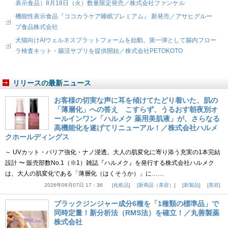
表示食品）8月18日（火）数量限定発売／株式会社ファンケル
機能性表示食品『ココカラケア睡眠プレミアム』 新発売／アサヒグルー
プ食品株式会社
犬猫向けAIウェルネスプラットフォームを始動。第一弾として腸内フロー
ラ検査キット・腸活サプリを提供開始／株式会社PETOKOTO
リリースの最新ニュース
お客様の切実な声に耳を傾けてたどり着いた、肌の
「薄層化」への答え こすらず、うるおす朝夜別オ
ールインワン「ハルメク 薬用美肌液」が、さらなる
高機能化を遂げてリニューアル！／株式会社ハルメ
クホールディングス
～ UVカット・バリア強化・ナノ浸透。大人の肌変化に寄り添う充実の1本完結
設計 〜 販売部数No.1（※1）雑誌『ハルメク』を発行する株式会社ハルメク
は、大人の肌変化である「薄層化（はくそうか）」に……
2026年08月07日 17：36
化粧品
新商品（美容）
新製品
美容
ブラックジンジャー成分6種を「1種類の標準品」で
同時定量！新分析法（RMS法）を確立！／丸善製薬
株式会社