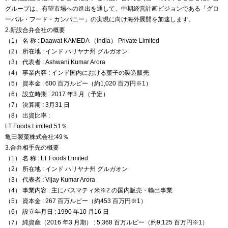
グループは、有望市場への進出を通して、中期経営計画ビジョンである「グロ
ーバル・フード・カンパニー」の実現に向け海外展開を加速します。
2.新設合弁会社の概要
（1） 名 称 : Daawat KAMEDA （India） Private Limited
（2） 所在地 : インド ハリヤナ州 グルガオン
（3） 代表者 : Ashwani Kumar Arora
（4） 事業内容 : インド国内における菓子の製造販売
（5） 資本金 : 600 百万ルピー（約1,020 百万円※1）
（6） 設立時期 : 2017 年3 月（予定）
（7） 決算期 : 3月31 日
（8） 出資比率 :
LT Foods Limited:51％
亀田製菓株式会社:49％
3.合弁相手先の概要
（1） 名 称 : LT Foods Limited
（2） 所在地 : インド ハリヤナ州 グルガオン
（3） 代表者 : Vijay Kumar Arora
（4） 事業内容 : 主にバスマティ米※2 の国内販売・輸出事業
（5） 資本金 : 267 百万ルピー（約453 百万円※1）
（6） 設立年月日 : 1990 年10 月16 日
（7） 純資産（2016 年3 月期） : 5,368 百万ルピー（約9,125 百万円※1）