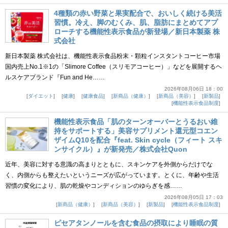
4種類の赤い野菜と果実配合で、おいしく続ける美活
習慣。冷え、脚のむくみ、肌、脂肪にまとめてアプ
ローチする機能性表示食品が新登場／新日本製薬 株
式会社
新日本製薬 株式会社は、機能性表示食品粉末・顆粒インスタントコーヒー市場
国内売上No.1※1の「Slimore Coffee（スリモアコーヒー）」などを展開するヘ
ルスケアブランド『Fun and He……
2026年08月06日 18：00
ダイエット
健康
健康食品
新商品（健康）
新商品（美容）
新製品
機能性表示食品制度
機能性表示食品「肌のターンオーバーとうるおい維
持をサポートする」美容サプリメント還元型コエン
ザイムQ10を配合『feat. Skin cycle（フィート スキ
ンサイクル）』が新発売／株式会社Quon
近年、美容に対する意識の高まりとともに、スキンケアを外側からだけでな
く、内側からも整えたいというニーズが広がっています。とくに、年齢や生活
習慣の変化により、肌の乾燥やコンディションのゆらぎを感……
2026年08月05日 17：03
新商品（健康）
新商品（美容）
新製品
機能性表示食品制度
ピセアタンノールを含む食品の摂取により睡眠の質