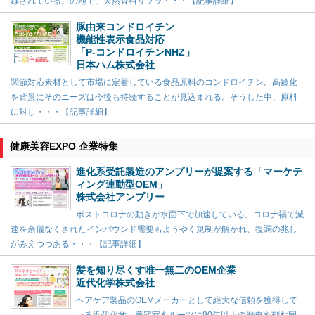
録されているこの地で、天然香料サプラ・・・【記事詳細】
豚由来コンドロイチン
機能性表示食品対応
「P-コンドロイチンNHZ」
日本ハム株式会社
関節対応素材として市場に定着している食品原料のコンドロイチン。高齢化
を背景にそのニーズは今後も持続することが見込まれる。そうした中、原料
に対し・・・【記事詳細】
健康美容EXPO 企業特集
進化系受託製造のアンプリーが提案する「マーケテ
ィング連動型OEM」
株式会社アンプリー
ポストコロナの動きが水面下で加速している。コロナ禍で減
速を余儀なくされたインバウンド需要もようやく規制が解かれ、復調の兆し
がみえつつある・・・【記事詳細】
髪を知り尽くす唯一無二のOEM企業
近代化学株式会社
ヘアケア製品のOEMメーカーとして絶大な信頼を獲得して
いる近代化学。美容室をルーツに90年以上の歴史を刻む同