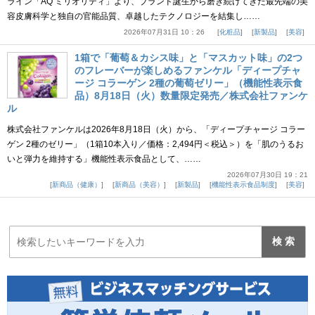
ライン「AQ ミリオリティ」より、ブランド誕生から磨き続けてきた最先端の美
容皮膚科学と独自の官能品質、卓越したテクノロジーを結集し……
2026年07月31日 10：26
化粧品
新製品
美容
1箱で「葡萄＆カシス味」と「マスカット味」の2つ
のフレーバーが楽しめるファンケル「ディープチャ
ージ コラーゲン 2種の葡萄ゼリー」（機能性表示食
品）8月18日（火）数量限定発売／株式会社ファンケ
ル
株式会社ファンケルは2026年8月18日（火）から、「ディープチャージ コラー
ゲン 2種のゼリー」（1箱10本入り／価格：2,494円＜税込＞）を「肌のうるお
いと弾力を維持する」機能性表示食品として、……
2026年07月30日 19：21
新商品（健康）
新商品（美容）
新製品
機能性表示食品制度
美容