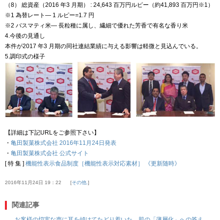
（8） 総資産（2016 年3 月期） : 24,643 百万円ルピー（約41,893 百万円※1）
※1 為替レート― 1 ルピー=1.7 円
※2 バスマティ米― 長粒種に属し、繊細で優れた芳香で有名な香り米
4.今後の見通し
本件が2017 年3 月期の同社連結業績に与える影響は軽微と見込んでいる。
5.調印式の様子
【詳細は下記URLをご参照下さい】
・
亀田製菓株式会社 2016年11月24日発表
・
亀田製菓株式会社 公式サイト
[ 特 集 ]
機能性表示食品制度［機能性表示対応素材］ 《更新随時》
2016年11月24日 19：22
その他.
関連記事
お客様の切実な声に耳を傾けてたどり着いた、肌の「薄層化」への答え