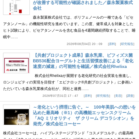
が改善する可能性が確認されました／森永製菓株式
会社
森永製菓株式会社では、ポリフェノールの一種である「ピセ
アタンノール」の機能性研究を進めています。この度、健常成人を対象とした
ヒト試験により、ピセアタンノールを含む食品を4週間継続摂取することで、睡
眠中……
2026年08月04日 20：09
原料
研究報告
【共創プロジェクト成果】森永乳業、ビフィズス菌
BB536配合ヨーグルトと生活習慣改善による「老化
速度の減速」の可能性を確認／株式会社Rhelixa
株式会社Rhelixaが展開する老化研究の社会実装を推進し、
ロンジェビティの実現を目指す「エピクロック®共創プロジェクト」に参画い
ただいている森永乳業株式会社が、同社と連携……
2026年07月31日 17：47
原料
研究報告
美容
調査
～老化という摂理に告ぐ。～ 100年美肌への想いを
込めた最高峰（※1）の高機能エッセンスクリーム
「AQ ミリオリティ ザ クリーム デコラシオン」を
発売／株式会社コーセー
株式会社コーセーは、ハイプレステージブランド『コスメデコルテ』の最高峰