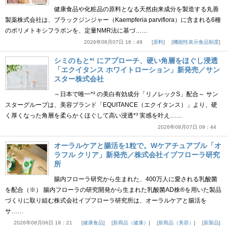
健康食品や化粧品の原料となる天然由来成分を製造する丸善
製薬株式会社は、ブラックジンジャー（Kaempferia parviflora）に含まれる6種
のポリメトキシフラボンを、定量NMR法に基づ……
2026年08月07日 16：49
原料
機能性表示食品制度
シミのもと*¹ にアプローチ、硬い角層をほぐし浸透
「エクイタンス ホワイトローション」新発売／サン
スター株式会社
～日本で唯一*² の美白有効成分「リノレックS」配合～ サン
スターグループは、美容ブランド「EQUITANCE（エクイタンス）」より、硬
く厚くなった角層を柔らかくほぐして高い浸透*³ 実感を叶え……
2026年08月07日 09：44
オーラルケアと腸活を1粒で。Wケアチュアブル「オ
ラフル クリア」新発売／株式会社イブフローラ研究
所
腸内フローラ研究から生まれた、400万人に愛される乳酸菌
を配合（※） 腸内フローラの研究開発から生まれた乳酸菌AD株®を用いた製品
づくりに取り組む株式会社イブフローラ研究所は、オーラルケアと腸活を
サ……
2026年08月06日 18：21
健康食品
新商品（健康）
新商品（美容）
新製品