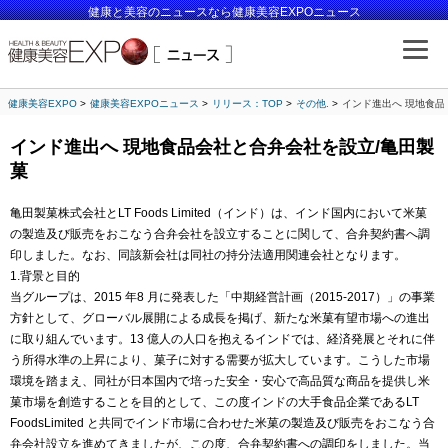
健康と美容のニュースなら健康美容EXPOニュース
健康美容EXPO
健康美容EXPOニュース
リリース：TOP
その他.
インド進出へ 現地食品
インド進出へ 現地食品会社と合弁会社を設立/亀田製
菓
亀田製菓株式会社とLT Foods Limited（インド）は、インド国内において米菓
の製造及び販売をおこなう合弁会社を設立することに関して、合弁契約書へ調
印しました。なお、同該新会社は同社の持分法適用関連会社となります。
1.背景と目的
当グループは、2015 年8 月に発表した「中期経営計画（2015-2017）」の事業
方針として、グローバル展開による成長を掲げ、新たな米菓有望市場への進出
に取り組んでいます。13 億人の人口を抱えるインドでは、経済発展とそれに伴
う所得水準の上昇により、菓子に対する需要が拡大しています。こうした市場
環境を踏まえ、同社が日本国内で培った安全・安心で高品質な商品を提供し米
菓市場を創造することを目的として、この度インドの大手食品企業であるLT
FoodsLimited と共同でインド市場に合わせた米菓の製造及び販売をおこなう合
弁会社設立を進めてきましたが、この度、合弁契約書への調印をしました。当