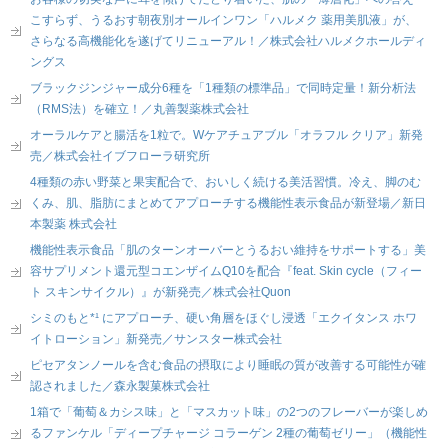
こすらず、うるおす朝夜別オールインワン「ハルメク 薬用美肌液」が、
さらなる高機能化を遂げてリニューアル！／株式会社ハルメクホールディ
ングス
ブラックジンジャー成分6種を「1種類の標準品」で同時定量！新分析法
（RMS法）を確立！／丸善製薬株式会社
オーラルケアと腸活を1粒で。Wケアチュアブル「オラフル クリア」新発
売／株式会社イブフローラ研究所
4種類の赤い野菜と果実配合で、おいしく続ける美活習慣。冷え、脚のむ
くみ、肌、脂肪にまとめてアプローチする機能性表示食品が新登場／新日
本製薬 株式会社
機能性表示食品「肌のターンオーバーとうるおい維持をサポートする」美
容サプリメント還元型コエンザイムQ10を配合『feat. Skin cycle（フィー
ト スキンサイクル）』が新発売／株式会社Quon
シミのもと*¹ にアプローチ、硬い角層をほぐし浸透「エクイタンス ホワ
イトローション」新発売／サンスター株式会社
ピセアタンノールを含む食品の摂取により睡眠の質が改善する可能性が確
認されました／森永製菓株式会社
1箱で「葡萄＆カシス味」と「マスカット味」の2つのフレーバーが楽しめ
るファンケル「ディープチャージ コラーゲン 2種の葡萄ゼリー」（機能性