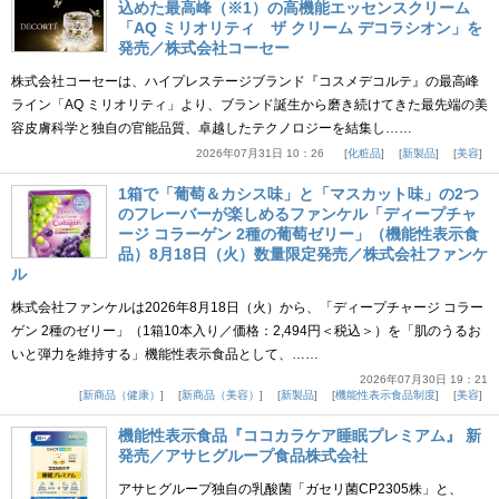
込めた最高峰（※1）の高機能エッセンスクリーム
「AQ ミリオリティ ザ クリーム デコラシオン」を
発売／株式会社コーセー
株式会社コーセーは、ハイプレステージブランド『コスメデコルテ』の最高峰
ライン「AQ ミリオリティ」より、ブランド誕生から磨き続けてきた最先端の美
容皮膚科学と独自の官能品質、卓越したテクノロジーを結集し……
2026年07月31日 10：26
化粧品
新製品
美容
1箱で「葡萄＆カシス味」と「マスカット味」の2つ
のフレーバーが楽しめるファンケル「ディープチャ
ージ コラーゲン 2種の葡萄ゼリー」（機能性表示食
品）8月18日（火）数量限定発売／株式会社ファンケ
ル
株式会社ファンケルは2026年8月18日（火）から、「ディープチャージ コラー
ゲン 2種のゼリー」（1箱10本入り／価格：2,494円＜税込＞）を「肌のうるお
いと弾力を維持する」機能性表示食品として、……
2026年07月30日 19：21
新商品（健康）
新商品（美容）
新製品
機能性表示食品制度
美容
機能性表示食品『ココカラケア睡眠プレミアム』 新
発売／アサヒグループ食品株式会社
アサヒグループ独自の乳酸菌「ガセリ菌CP2305株」と、