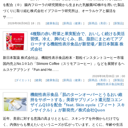
を配合（※） 腸内フローラの研究開発から生まれた乳酸菌AD株®を用いた製品
づくりに取り組む株式会社イブフローラ研究所は、オーラルケアと腸活を
サ……
2026年08月06日 18：21
健康食品
新商品（健康）
新商品（美容）
新製品
4種類の赤い野菜と果実配合で、おいしく続ける美活
習慣。冷え、脚のむくみ、肌、脂肪にまとめてアプ
ローチする機能性表示食品が新登場／新日本製薬 株
式会社
新日本製薬 株式会社は、機能性表示食品粉末・顆粒インスタントコーヒー市場
国内売上No.1※1の「Slimore Coffee（スリモアコーヒー）」などを展開するヘ
ルスケアブランド『Fun and He……
2026年08月06日 18：00
ダイエット
健康
健康食品
新商品（健康）
新商品（美容）
新製品
機能性表示食品制度
機能性表示食品「肌のターンオーバーとうるおい維
持をサポートする」美容サプリメント還元型コエン
ザイムQ10を配合『feat. Skin cycle（フィート スキ
ンサイクル）』が新発売／株式会社Quon
近年、美容に対する意識の高まりとともに、スキンケアを外側からだけでな
く、内側からも整えたいというニーズが広がっています。とくに、年齢や生活