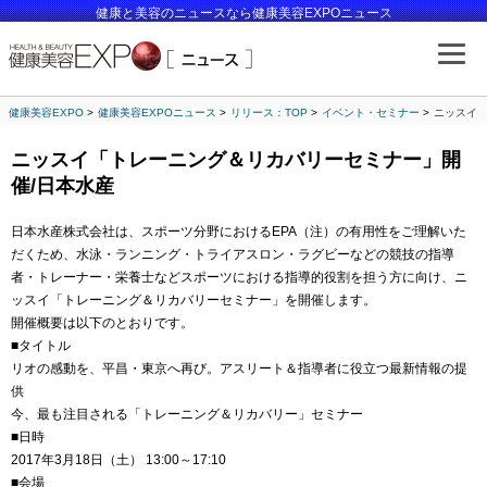
健康と美容のニュースなら健康美容EXPOニュース
健康美容EXPO
健康美容EXPOニュース
リリース：TOP
イベント・セミナー
ニッスイ「
ニッスイ「トレーニング＆リカバリーセミナー」開
催/日本水産
日本水産株式会社は、スポーツ分野におけるEPA（注）の有用性をご理解いた
だくため、水泳・ランニング・トライアスロン・ラグビーなどの競技の指導
者・トレーナー・栄養士などスポーツにおける指導的役割を担う方に向け、ニ
ッスイ「トレーニング＆リカバリーセミナー」を開催します。
開催概要は以下のとおりです。
■タイトル
リオの感動を、平昌・東京へ再び。アスリート＆指導者に役立つ最新情報の提
供
今、最も注目される「トレーニング＆リカバリー」セミナー
■日時
2017年3月18日（土） 13:00～17:10
■会場