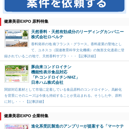
健康美容EXPO 原料特集
天然香料・天然有効成分のリーディングカンパニー
株式会社ロベルテ
香料発祥の地 南フランス・グラース。香料産業の聖地とし
て、ユネスコ（国連教育科学文化機構）の無形文化遺産に登
録されているこの地で、天然香料サプラ・・・【記事詳細】
豚由来コンドロイチン
機能性表示食品対応
「P-コンドロイチンNHZ」
日本ハム株式会社
関節対応素材として市場に定着している食品原料のコンドロイチン。高齢化
を背景にそのニーズは今後も持続することが見込まれる。そうした中、原料
に対し・・・【記事詳細】
健康美容EXPO 企業特集
進化系受託製造のアンプリーが提案する「マーケテ