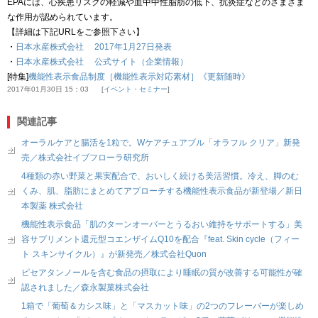
EPAには、心疾患リスクの軽減や血中中性脂肪の低下、抗炎症などのさまざま
な作用が認められています。
【詳細は下記URLをご参照下さい】
・
日本水産株式会社 2017年1月27日発表
・
日本水産株式会社 公式サイト（企業情報）
[特集]
機能性表示食品制度［機能性表示対応素材］《更新随時》
2017年01月30日 15：03
イベント・セミナー
関連記事
オーラルケアと腸活を1粒で。Wケアチュアブル「オラフル クリア」新発
売／株式会社イブフローラ研究所
4種類の赤い野菜と果実配合で、おいしく続ける美活習慣。冷え、脚のむ
くみ、肌、脂肪にまとめてアプローチする機能性表示食品が新登場／新日
本製薬 株式会社
機能性表示食品「肌のターンオーバーとうるおい維持をサポートする」美
容サプリメント還元型コエンザイムQ10を配合『feat. Skin cycle（フィー
ト スキンサイクル）』が新発売／株式会社Quon
ピセアタンノールを含む食品の摂取により睡眠の質が改善する可能性が確
認されました／森永製菓株式会社
1箱で「葡萄＆カシス味」と「マスカット味」の2つのフレーバーが楽しめ