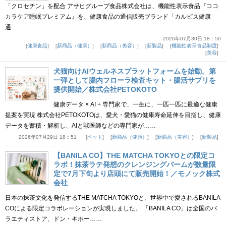
「クロセチン」を配合 アサヒグループ食品株式会社は、機能性表示食品『ココ
カラケア睡眠プレミアム』を、健康食品の通信販売ブランド「カルピス健康
通……
2026年07月30日 18：50
健康食品
新商品（健康）
新商品（美容）
新製品
機能性表示食品制度
美容
犬猫向けAIウェルネスプラットフォームを始動。第
一弾として腸内フローラ検査キット・腸活サプリを
提供開始／株式会社PETOKOTO
健康データ × AI + 専門家で、一生に、一匹一匹に最適な健康
提案を実現 株式会社PETOKOTOは、愛犬・愛猫の健康寿命延伸を目指し、健康
データを蓄積・解析し、AIと獣医師などの専門家が……
2026年07月29日 18：51
ペット
新商品（健康）
新商品（美容）
新製品
【BANILA CO】THE MATCHA TOKYOとの限定コ
ラボ！抹茶ラテ発想のクレンジングバームが数量限
定で7月下旬より店頭にて販売開始！／モノック株式
会社
日本の抹茶文化を発信するTHE MATCHA TOKYOと、世界中で愛されるBANILA
COによる限定コラボレーションが実現しました。 「BANILA CO」は全国のバ
ラエティストア、ドン・キホー……