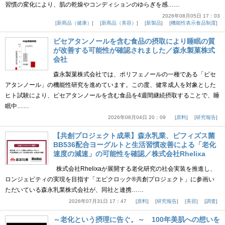
習慣の変化により、肌の乾燥やコンディションのゆらぎを感……
2026年08月05日 17：03
新商品（健康）
新商品（美容）
新製品
機能性表示食品制度
ピセアタンノールを含む食品の摂取により睡眠の質
が改善する可能性が確認されました／森永製菓株式
会社
森永製菓株式会社では、ポリフェノールの一種である「ピセ
アタンノール」の機能性研究を進めています。この度、健常成人を対象とした
ヒト試験により、ピセアタンノールを含む食品を4週間継続摂取することで、睡
眠中……
2026年08月04日 20：09
原料
研究報告
【共創プロジェクト成果】森永乳業、ビフィズス菌
BB536配合ヨーグルトと生活習慣改善による「老化
速度の減速」の可能性を確認／株式会社Rhelixa
株式会社Rhelixaが展開する老化研究の社会実装を推進し、
ロンジェビティの実現を目指す「エピクロック®共創プロジェクト」に参画い
ただいている森永乳業株式会社が、同社と連携……
2026年07月31日 17：47
原料
研究報告
美容
調査
～老化という摂理に告ぐ。～ 100年美肌への想いを