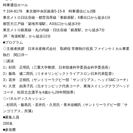
時事通信ホール
〒104-8178 東京都中央区銀座5-15-8 時事通信ビル2階
東京メトロ日比谷線・都営浅草線「東銀座駅」6番出口から徒歩1分
都営大江戸線「築地市場駅」A3出口から徒歩3分
東京メトロ銀座線・丸の内線・日比谷線「銀座駅」から徒歩7分
JR「有楽町駅」から徒歩12分
■プログラム
◇主催者挨拶 日本水産株式会社 取締役 常務執行役員 ファインケミカル事業
執行 関口洋一
◇講演
1）杉田 正明氏（三重大学教授、日本陸連科学委員会科学委員長）
2）飯島 健二郎氏（リオオリンピックトライアスロン日本代表監督）
3）若井 正樹氏（サントリーラグビー部「サンゴリアス」ヘッドS&Cコーチ）
4）久世 由美子氏（元オリンピック代表コーチ、東海スイミングクラブヘッド
コーチ、松田丈志選手を4歳から28年間指導）
◇パネルディスカッション
…杉田氏・飯島氏・若井氏・久世氏・青木佑輔氏（サントリーラグビー部「サ
ンゴリアス」所属）
■募集人員
200名
■参加費