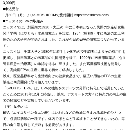
3,000円
■申込受付
1月30日（月）よりe-MOSHICOMで受付開始 https://moshicom.com/
■ニッスイのEPA の取組み
ニッスイでは、創業期の1920（大正9）年に日本初となった民間の水産研究機
関「早鞆（はやとも）水産研究会」を設立、1934（昭和9）年に魚油の加工利
用のための研究が開始されました。これが今日のEPAの研究につながっていま
す。
ニッスイは、千葉大学と1980年に着手したEPAの疫学調査によりその有用性を
把握し、持田製薬との医薬品の共同開発を経て、1990年に医療用医薬品（心血
管系疾患の治療薬）の承認を得るに至りました。また高度精製技術を開発し
て、高純度EPAの生産に世界で初めて成功しました。
以来、医薬品原料から生活者向けの健康食品まで、幅広い用途のEPAの生産・
販売と商品開発に取り組んでいます。
「SPORTS EPA」は、EPAの機能をスポーツの分野に特化して活用していた
だくために2013年12月に発売し、以来、アスリートの方々に持久力の向上や疲
労の軽減などを実感していただいています。
（注） EPAとは
EPA（エイコサペンタエン酸）はいわしなどの魚油に含まれる成分のひとつ
で、必須脂肪酸の一種です。体内でほとんど生成することができないため、毎
日の食生活を通じて摂取する必要があります。