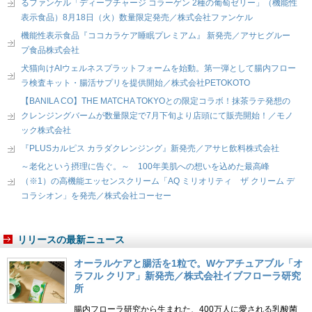
るファンケル「ディープチャージ コラーゲン 2種の葡萄ゼリー」（機能性
表示食品）8月18日（火）数量限定発売／株式会社ファンケル
機能性表示食品『ココカラケア睡眠プレミアム』 新発売／アサヒグルー
プ食品株式会社
犬猫向けAIウェルネスプラットフォームを始動。第一弾として腸内フロー
ラ検査キット・腸活サプリを提供開始／株式会社PETOKOTO
【BANILA CO】THE MATCHA TOKYOとの限定コラボ！抹茶ラテ発想の
クレンジングバームが数量限定で7月下旬より店頭にて販売開始！／モノ
ック株式会社
『PLUSカルピス カラダクレンジング』新発売／アサヒ飲料株式会社
～老化という摂理に告ぐ。～ 100年美肌への想いを込めた最高峰
（※1）の高機能エッセンスクリーム「AQ ミリオリティ ザ クリーム デ
コラシオン」を発売／株式会社コーセー
リリースの最新ニュース
オーラルケアと腸活を1粒で。Wケアチュアブル「オ
ラフル クリア」新発売／株式会社イブフローラ研究
所
腸内フローラ研究から生まれた、400万人に愛される乳酸菌