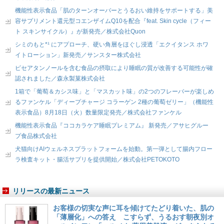
機能性表示食品「肌のターンオーバーとうるおい維持をサポートする」美
容サプリメント還元型コエンザイムQ10を配合『feat. Skin cycle（フィー
ト スキンサイクル）』が新発売／株式会社Quon
シミのもと*¹ にアプローチ、硬い角層をほぐし浸透「エクイタンス ホワ
イトローション」新発売／サンスター株式会社
ピセアタンノールを含む食品の摂取により睡眠の質が改善する可能性が確
認されました／森永製菓株式会社
1箱で「葡萄＆カシス味」と「マスカット味」の2つのフレーバーが楽しめ
るファンケル「ディープチャージ コラーゲン 2種の葡萄ゼリー」（機能性
表示食品）8月18日（火）数量限定発売／株式会社ファンケル
機能性表示食品『ココカラケア睡眠プレミアム』 新発売／アサヒグルー
プ食品株式会社
犬猫向けAIウェルネスプラットフォームを始動。第一弾として腸内フロー
ラ検査キット・腸活サプリを提供開始／株式会社PETOKOTO
リリースの最新ニュース
お客様の切実な声に耳を傾けてたどり着いた、肌の
「薄層化」への答え こすらず、うるおす朝夜別オ