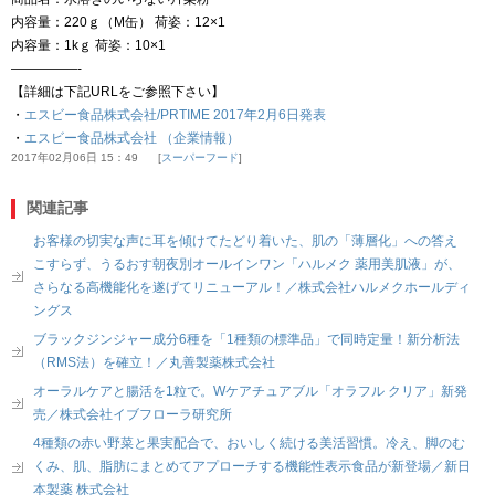
内容量：220ｇ（M缶） 荷姿：12×1
内容量：1kｇ 荷姿：10×1
—————-
【詳細は下記URLをご参照下さい】
・
エスビー食品株式会社/PRTIME 2017年2月6日発表
・
エスビー食品株式会社 （企業情報）
2017年02月06日 15：49
スーパーフード
関連記事
お客様の切実な声に耳を傾けてたどり着いた、肌の「薄層化」への答え
こすらず、うるおす朝夜別オールインワン「ハルメク 薬用美肌液」が、
さらなる高機能化を遂げてリニューアル！／株式会社ハルメクホールディ
ングス
ブラックジンジャー成分6種を「1種類の標準品」で同時定量！新分析法
（RMS法）を確立！／丸善製薬株式会社
オーラルケアと腸活を1粒で。Wケアチュアブル「オラフル クリア」新発
売／株式会社イブフローラ研究所
4種類の赤い野菜と果実配合で、おいしく続ける美活習慣。冷え、脚のむ
くみ、肌、脂肪にまとめてアプローチする機能性表示食品が新登場／新日
本製薬 株式会社