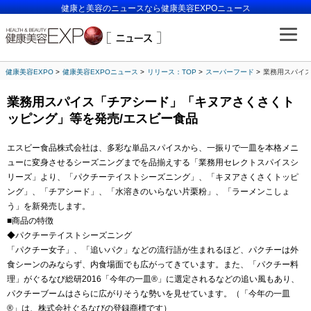
健康と美容のニュースなら健康美容EXPOニュース
健康美容EXPO
健康美容EXPOニュース
リリース：TOP
スーパーフード
業務用スパイス
業務用スパイス「チアシード」「キヌアさくさくト
ッピング」等を発売/エスビー食品
エスビー食品株式会社は、多彩な単品スパイスから、一振りで一皿を本格メニ
ューに変身させるシーズニングまでを品揃えする「業務用セレクトスパイスシ
リーズ」より、「パクチーテイストシーズニング」、「キヌアさくさくトッピ
ング」、「チアシード」、「水溶きのいらない片栗粉」、「ラーメンこしょ
う」を新発売します。
■商品の特徴
◆パクチーテイストシーズニング
「パクチー女子」、「追いパク」などの流行語が生まれるほど、パクチーは外
食シーンのみならず、内食場面でも広がってきています。また、「パクチー料
理」がぐるなび総研2016「今年の一皿®」に選定されるなどの追い風もあり、
パクチーブームはさらに広がりそうな勢いを見せています。（「今年の一皿
®」は、株式会社ぐるなびの登録商標です）