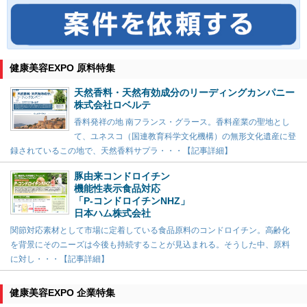
健康美容EXPO 原料特集
天然香料・天然有効成分のリーディングカンパニー
株式会社ロベルテ
香料発祥の地 南フランス・グラース。香料産業の聖地とし
て、ユネスコ（国連教育科学文化機構）の無形文化遺産に登
録されているこの地で、天然香料サプラ・・・【記事詳細】
豚由来コンドロイチン
機能性表示食品対応
「P-コンドロイチンNHZ」
日本ハム株式会社
関節対応素材として市場に定着している食品原料のコンドロイチン。高齢化
を背景にそのニーズは今後も持続することが見込まれる。そうした中、原料
に対し・・・【記事詳細】
健康美容EXPO 企業特集