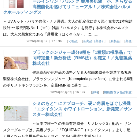
ールインワン「ハルメク 薬用美肌液」が、さらなる
高機能化を遂げてリニューアル！／株式会社ハルメ
クホールディングス
～ UVカット・バリア強化・ナノ浸透。大人の肌変化に寄り添う充実の1本完結
設計 〜 販売部数No.1（※1）雑誌『ハルメク』を発行する株式会社ハルメク
は、大人の肌変化である「薄層化（はくそうか）」に……
2026年08月07日 17：36
化粧品
新商品（美容）
新製品
美容
ブラックジンジャー成分6種を「1種類の標準品」で
同時定量！新分析法（RMS法）を確立！／丸善製薬
株式会社
健康食品や化粧品の原料となる天然由来成分を製造する丸善
製薬株式会社は、ブラックジンジャー（Kaempferia parviflora）に含まれる6種
のポリメトキシフラボンを、定量NMR法に基づ……
2026年08月07日 16：49
原料
機能性表示食品制度
シミのもと*¹ にアプローチ、硬い角層をほぐし浸透
「エクイタンス ホワイトローション」新発売／サン
スター株式会社
～日本で唯一*² の美白有効成分「リノレックS」配合～ サン
スターグループは、美容ブランド「EQUITANCE（エクイタンス）」より、硬
く厚くなった角層を柔らかくほぐして高い浸透*³ 実感を叶え……