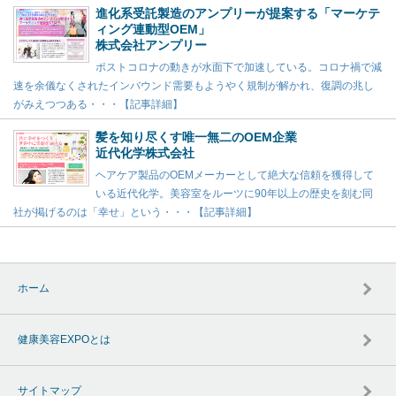
進化系受託製造のアンプリーが提案する「マーケテ
ィング連動型OEM」
株式会社アンプリー
ポストコロナの動きが水面下で加速している。コロナ禍で減
速を余儀なくされたインバウンド需要もようやく規制が解かれ、復調の兆し
がみえつつある・・・【記事詳細】
髪を知り尽くす唯一無二のOEM企業
近代化学株式会社
ヘアケア製品のOEMメーカーとして絶大な信頼を獲得して
いる近代化学。美容室をルーツに90年以上の歴史を刻む同
社が掲げるのは「幸せ」という・・・【記事詳細】
ホーム
健康美容EXPOとは
サイトマップ