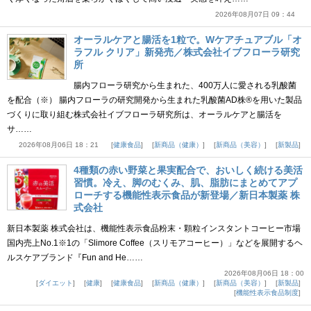
2026年08月07日 09：44
オーラルケアと腸活を1粒で。Wケアチュアブル「オ
ラフル クリア」新発売／株式会社イブフローラ研究
所
腸内フローラ研究から生まれた、400万人に愛される乳酸菌
を配合（※） 腸内フローラの研究開発から生まれた乳酸菌AD株®を用いた製品
づくりに取り組む株式会社イブフローラ研究所は、オーラルケアと腸活を
サ……
2026年08月06日 18：21
健康食品
新商品（健康）
新商品（美容）
新製品
4種類の赤い野菜と果実配合で、おいしく続ける美活
習慣。冷え、脚のむくみ、肌、脂肪にまとめてアプ
ローチする機能性表示食品が新登場／新日本製薬 株
式会社
新日本製薬 株式会社は、機能性表示食品粉末・顆粒インスタントコーヒー市場
国内売上No.1※1の「Slimore Coffee（スリモアコーヒー）」などを展開するヘ
ルスケアブランド『Fun and He……
2026年08月06日 18：00
ダイエット
健康
健康食品
新商品（健康）
新商品（美容）
新製品
機能性表示食品制度