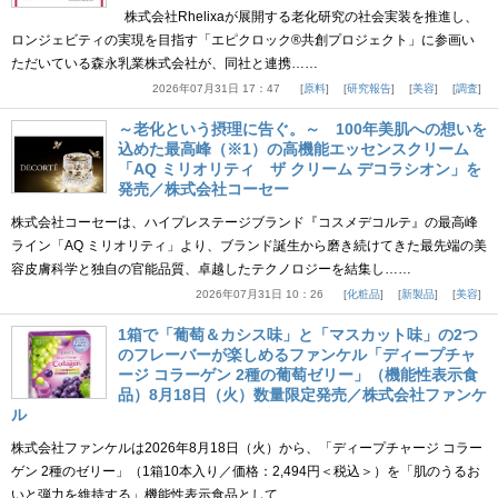
株式会社Rhelixaが展開する老化研究の社会実装を推進し、
ロンジェビティの実現を目指す「エピクロック®共創プロジェクト」に参画い
ただいている森永乳業株式会社が、同社と連携……
2026年07月31日 17：47
原料
研究報告
美容
調査
～老化という摂理に告ぐ。～ 100年美肌への想いを
込めた最高峰（※1）の高機能エッセンスクリーム
「AQ ミリオリティ ザ クリーム デコラシオン」を
発売／株式会社コーセー
株式会社コーセーは、ハイプレステージブランド『コスメデコルテ』の最高峰
ライン「AQ ミリオリティ」より、ブランド誕生から磨き続けてきた最先端の美
容皮膚科学と独自の官能品質、卓越したテクノロジーを結集し……
2026年07月31日 10：26
化粧品
新製品
美容
1箱で「葡萄＆カシス味」と「マスカット味」の2つ
のフレーバーが楽しめるファンケル「ディープチャ
ージ コラーゲン 2種の葡萄ゼリー」（機能性表示食
品）8月18日（火）数量限定発売／株式会社ファンケ
ル
株式会社ファンケルは2026年8月18日（火）から、「ディープチャージ コラー
ゲン 2種のゼリー」（1箱10本入り／価格：2,494円＜税込＞）を「肌のうるお
いと弾力を維持する」機能性表示食品として、……