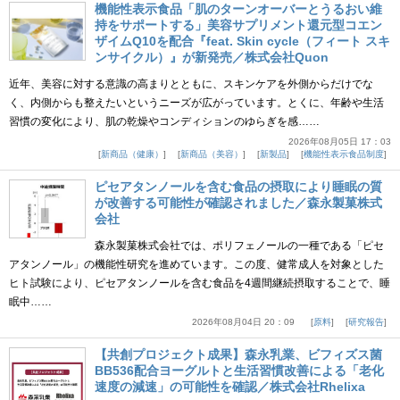
機能性表示食品「肌のターンオーバーとうるおい維
持をサポートする」美容サプリメント還元型コエン
ザイムQ10を配合『feat. Skin cycle（フィート スキ
ンサイクル）』が新発売／株式会社Quon
近年、美容に対する意識の高まりとともに、スキンケアを外側からだけでな
く、内側からも整えたいというニーズが広がっています。とくに、年齢や生活
習慣の変化により、肌の乾燥やコンディションのゆらぎを感……
2026年08月05日 17：03
新商品（健康）
新商品（美容）
新製品
機能性表示食品制度
ピセアタンノールを含む食品の摂取により睡眠の質
が改善する可能性が確認されました／森永製菓株式
会社
森永製菓株式会社では、ポリフェノールの一種である「ピセ
アタンノール」の機能性研究を進めています。この度、健常成人を対象とした
ヒト試験により、ピセアタンノールを含む食品を4週間継続摂取することで、睡
眠中……
2026年08月04日 20：09
原料
研究報告
【共創プロジェクト成果】森永乳業、ビフィズス菌
BB536配合ヨーグルトと生活習慣改善による「老化
速度の減速」の可能性を確認／株式会社Rhelixa