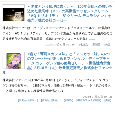
～老化という摂理に告ぐ。～ 100年美肌への想いを
込めた最高峰（※1）の高機能エッセンスクリーム
「AQ ミリオリティ ザ クリーム デコラシオン」を
発売／株式会社コーセー
株式会社コーセーは、ハイプレステージブランド『コスメデコルテ』の最高峰
ライン「AQ ミリオリティ」より、ブランド誕生から磨き続けてきた最先端の美
容皮膚科学と独自の官能品質、卓越したテクノロジーを結集し……
2026年07月31日 10：26
化粧品
新製品
美容
1箱で「葡萄＆カシス味」と「マスカット味」の2つ
のフレーバーが楽しめるファンケル「ディープチャ
ージ コラーゲン 2種の葡萄ゼリー」（機能性表示食
品）8月18日（火）数量限定発売／株式会社ファンケ
ル
株式会社ファンケルは2026年8月18日（火）から、「ディープチャージ コラー
ゲン 2種のゼリー」（1箱10本入り／価格：2,494円＜税込＞）を「肌のうるお
いと弾力を維持する」機能性表示食品として、……
2026年07月30日 19：21
新商品（健康）
新商品（美容）
新製品
機能性表示食品制度
美容