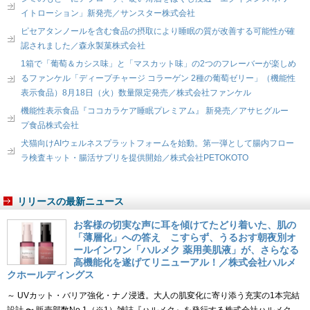
イトローション」新発売／サンスター株式会社
ピセアタンノールを含む食品の摂取により睡眠の質が改善する可能性が確
認されました／森永製菓株式会社
1箱で「葡萄＆カシス味」と「マスカット味」の2つのフレーバーが楽しめ
るファンケル「ディープチャージ コラーゲン 2種の葡萄ゼリー」（機能性
表示食品）8月18日（火）数量限定発売／株式会社ファンケル
機能性表示食品『ココカラケア睡眠プレミアム』 新発売／アサヒグルー
プ食品株式会社
犬猫向けAIウェルネスプラットフォームを始動。第一弾として腸内フロー
ラ検査キット・腸活サプリを提供開始／株式会社PETOKOTO
リリースの最新ニュース
お客様の切実な声に耳を傾けてたどり着いた、肌の
「薄層化」への答え こすらず、うるおす朝夜別オ
ールインワン「ハルメク 薬用美肌液」が、さらなる
高機能化を遂げてリニューアル！／株式会社ハルメ
クホールディングス
～ UVカット・バリア強化・ナノ浸透。大人の肌変化に寄り添う充実の1本完結