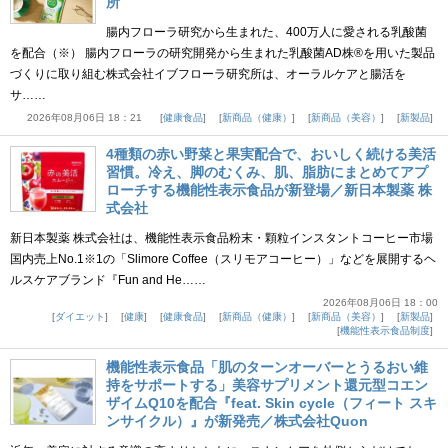
所
腸内フローラ研究から生まれた、400万人に愛される乳酸菌
を配合（※） 腸内フローラの研究開発から生まれた乳酸菌AD株®を用いた製品
づくりに取り組む株式会社イブフローラ研究所は、オーラルケアと腸活を
サ……
2026年08月06日 18：21
健康食品
新商品（健康）
新商品（美容）
新製品
4種類の赤い野菜と果実配合で、おいしく続ける美活
習慣。冷え、脚のむくみ、肌、脂肪にまとめてアプ
ローチする機能性表示食品が新登場／新日本製薬 株
式会社
新日本製薬 株式会社は、機能性表示食品粉末・顆粒インスタントコーヒー市場
国内売上No.1※1の「Slimore Coffee（スリモアコーヒー）」などを展開するヘ
ルスケアブランド『Fun and He……
2026年08月06日 18：00
ダイエット
健康
健康食品
新商品（健康）
新商品（美容）
新製品
機能性表示食品制度
機能性表示食品「肌のターンオーバーとうるおい維
持をサポートする」美容サプリメント還元型コエン
ザイムQ10を配合『feat. Skin cycle（フィート スキ
ンサイクル）』が新発売／株式会社Quon