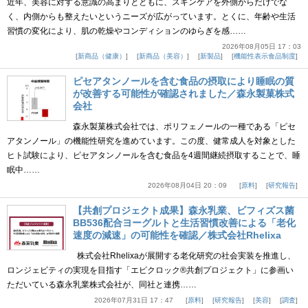
近年、美容に対する意識の高まりとともに、スキンケアを外側からだけでな
く、内側からも整えたいというニーズが広がっています。とくに、年齢や生活
習慣の変化により、肌の乾燥やコンディションのゆらぎを感……
2026年08月05日 17：03
新商品（健康）
新商品（美容）
新製品
機能性表示食品制度
ピセアタンノールを含む食品の摂取により睡眠の質
が改善する可能性が確認されました／森永製菓株式
会社
森永製菓株式会社では、ポリフェノールの一種である「ピセ
アタンノール」の機能性研究を進めています。この度、健常成人を対象とした
ヒト試験により、ピセアタンノールを含む食品を4週間継続摂取することで、睡
眠中……
2026年08月04日 20：09
原料
研究報告
【共創プロジェクト成果】森永乳業、ビフィズス菌
BB536配合ヨーグルトと生活習慣改善による「老化
速度の減速」の可能性を確認／株式会社Rhelixa
株式会社Rhelixaが展開する老化研究の社会実装を推進し、
ロンジェビティの実現を目指す「エピクロック®共創プロジェクト」に参画い
ただいている森永乳業株式会社が、同社と連携……
2026年07月31日 17：47
原料
研究報告
美容
調査