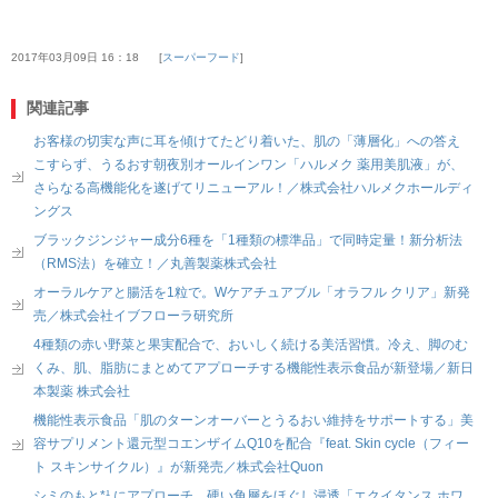
2017年03月09日 16：18
スーパーフード
関連記事
お客様の切実な声に耳を傾けてたどり着いた、肌の「薄層化」への答え
こすらず、うるおす朝夜別オールインワン「ハルメク 薬用美肌液」が、
さらなる高機能化を遂げてリニューアル！／株式会社ハルメクホールディ
ングス
ブラックジンジャー成分6種を「1種類の標準品」で同時定量！新分析法
（RMS法）を確立！／丸善製薬株式会社
オーラルケアと腸活を1粒で。Wケアチュアブル「オラフル クリア」新発
売／株式会社イブフローラ研究所
4種類の赤い野菜と果実配合で、おいしく続ける美活習慣。冷え、脚のむ
くみ、肌、脂肪にまとめてアプローチする機能性表示食品が新登場／新日
本製薬 株式会社
機能性表示食品「肌のターンオーバーとうるおい維持をサポートする」美
容サプリメント還元型コエンザイムQ10を配合『feat. Skin cycle（フィー
ト スキンサイクル）』が新発売／株式会社Quon
シミのもと*¹ にアプローチ、硬い角層をほぐし浸透「エクイタンス ホワ