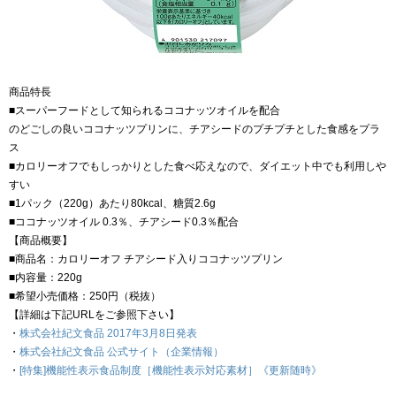
商品特長
■スーパーフードとして知られるココナッツオイルを配合
のどごしの良いココナッツプリンに、チアシードのプチプチとした食感をプラ
ス
■カロリーオフでもしっかりとした食べ応えなので、ダイエット中でも利用しや
すい
■1パック（220g）あたり80kcal、糖質2.6g
■ココナッツオイル 0.3％、チアシード0.3％配合
【商品概要】
■商品名：カロリーオフ チアシード入りココナッツプリン
■内容量：220g
■希望小売価格：250円（税抜）
【詳細は下記URLをご参照下さい】
・
株式会社紀文食品 2017年3月8日発表
・
株式会社紀文食品 公式サイト（企業情報）
・
[特集]機能性表示食品制度［機能性表示対応素材］《更新随時》