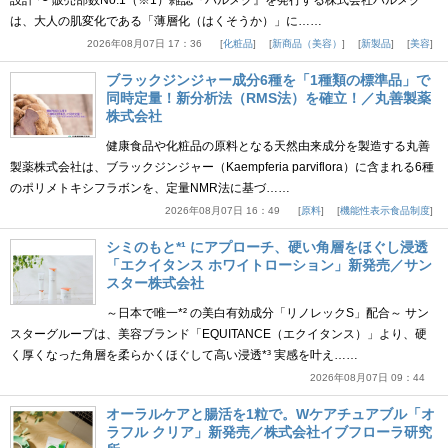
設計 〜 販売部数No.1（※1）雑誌『ハルメク』を発行する株式会社ハルメク
は、大人の肌変化である「薄層化（はくそうか）」に……
2026年08月07日 17：36
化粧品
新商品（美容）
新製品
美容
ブラックジンジャー成分6種を「1種類の標準品」で
同時定量！新分析法（RMS法）を確立！／丸善製薬
株式会社
健康食品や化粧品の原料となる天然由来成分を製造する丸善
製薬株式会社は、ブラックジンジャー（Kaempferia parviflora）に含まれる6種
のポリメトキシフラボンを、定量NMR法に基づ……
2026年08月07日 16：49
原料
機能性表示食品制度
シミのもと*¹ にアプローチ、硬い角層をほぐし浸透
「エクイタンス ホワイトローション」新発売／サン
スター株式会社
～日本で唯一*² の美白有効成分「リノレックS」配合～ サン
スターグループは、美容ブランド「EQUITANCE（エクイタンス）」より、硬
く厚くなった角層を柔らかくほぐして高い浸透*³ 実感を叶え……
2026年08月07日 09：44
オーラルケアと腸活を1粒で。Wケアチュアブル「オ
ラフル クリア」新発売／株式会社イブフローラ研究