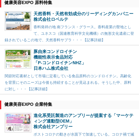
健康美容EXPO 原料特集
天然香料・天然有効成分のリーディングカンパニー
株式会社ロベルテ
香料発祥の地 南フランス・グラース。香料産業の聖地とし
て、ユネスコ（国連教育科学文化機構）の無形文化遺産に登
録されているこの地で、天然香料サプラ・・・【記事詳細】
豚由来コンドロイチン
機能性表示食品対応
「P-コンドロイチンNHZ」
日本ハム株式会社
関節対応素材として市場に定着している食品原料のコンドロイチン。高齢化
を背景にそのニーズは今後も持続することが見込まれる。そうした中、原料
に対し・・・【記事詳細】
健康美容EXPO 企業特集
進化系受託製造のアンプリーが提案する「マーケテ
ィング連動型OEM」
株式会社アンプリー
ポストコロナの動きが水面下で加速している。コロナ禍で減