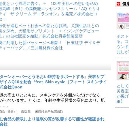
老化という摂理に告ぐ。～ 100年美肌への想いを込め
健
最高峰（※1）の高機能エッセンスクリーム「AQ ミリオ
ティ ザ クリーム デコラシオン」を発売／株式会社コ
セー
齢化が進むペット社会への新たな挑戦。犬猫生活社との
業を深め、犬猫用サプリメント「エイジングケアピュー
*1」の自社販売を始動／株式会社再春館製薬所
ポスト
る。コ
境に配慮した新パッケージへ刷新！「日東紅茶 デイ＆デ
ウンド
ティーバッグ」／三井農林株式会社
兆しが
ターンオーバーとうるおい維持をサポートする」美容サプ
Q10を配合『feat. Skin cycle（フィート スキンサイ
として
式会社Quon
美容室
識の高まりとともに、スキンケアを外側からだけでなく、
が掲げ
がっています。とくに、年齢や生活習慣の変化により、肌
細】
……
商品（美容）
新製品
機能性表示食品制度
む食品の摂取により睡眠の質が改善する可能性が確認され
会社