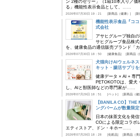
ン 2種のゼリー」（1箱10本入り／
る」機能性表示食品として、……
2026年07月30日 19：21
新商品（健康）
新
機能性表示食品『ココ
式会社
アサヒグループ独自の
サヒグループ食品株式
を、健康食品の通信販売ブランド「カ
2026年07月30日 18：50
健康食品
新商品（
犬猫向けAIウェルネ
キット・腸活サプリを提
健康データ × AI 
PETOKOTOは、
し、AIと獣医師などの専門家が……
2026年07月29日 18：51
ペット
新商品（健
【BANILA CO】T
ングバームが数量限定
日本の抹茶文化を発信する
COによる限定コラボレ
エティストア、ドン・キホー……
2026年07月29日 18：28
化粧品
新商品（美