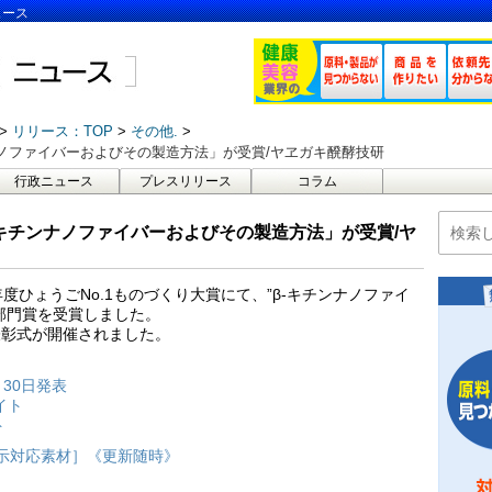
ュース
リリース：TOP
その他.
ンナノファイバーおよびその製造方法」が受賞/ヤヱガキ醗酵技研
行政ニュース
プレスリリース
コラム
-キチンナノファイバーおよびその製造方法」が受賞/ヤ
度ひょうごNo.1ものづくり大賞にて、”β-キチンナノファイ
部門賞を受賞しました。
表彰式が開催されました。
月30日発表
イト
ト
表示対応素材］《更新随時》