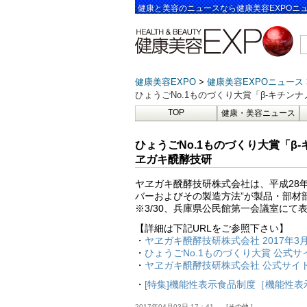
健康と美容のニュースなら健康美容EXPOニ
健康美容EXPO
健康美容EXPOニュース
ひょうごNo.1ものづくり大賞「β-キチ
TOP
健康・美容ニュース
ひょうごNo.1ものづくり大賞「β
ヱガキ醗酵技研
ヤヱガキ醗酵技研株式会社は、平成28年
バーおよびその製造方法”が製品・部材
※3/30、兵庫県公民館第一会議室にて
【詳細は下記URLをご参照下さい】
・
ヤヱガキ醗酵技研株式会社 2017年3
・
ひょうごNo.1ものづくり大賞 公式サ
・
ヤヱガキ醗酵技研株式会社 公式サイ
・
[特集]機能性表示食品制度［機能性
2017年04月03日 17：41
その他.