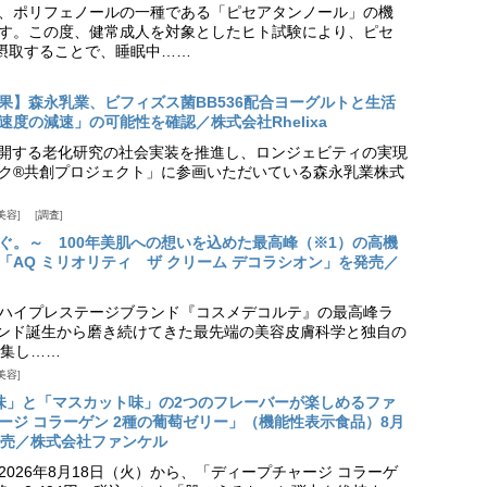
、ポリフェノールの一種である「ピセアタンノール」の機
す。この度、健常成人を対象としたヒト試験により、ピセ
摂取することで、睡眠中……
果】森永乳業、ビフィズス菌BB536配合ヨーグルトと生活
度の減速」の可能性を確認／株式会社Rhelixa
aが展開する老化研究の社会実装を推進し、ロンジェビティの実現
ク®共創プロジェクト」に参画いただいている森永乳業株式
美容
調査
ぐ。～ 100年美肌への想いを込めた最高峰（※1）の高機
「AQ ミリオリティ ザ クリーム デコラシオン」を発売／
ハイプレステージブランド『コスメデコルテ』の最高峰ラ
ランド誕生から磨き続けてきた最先端の美容皮膚科学と独自の
集し……
美容
味」と「マスカット味」の2つのフレーバーが楽しめるファ
ージ コラーゲン 2種の葡萄ゼリー」（機能性表示食品）8月
発売／株式会社ファンケル
026年8月18日（火）から、「ディープチャージ コラーゲ