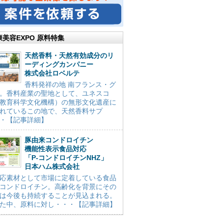
康美容EXPO 原料特集
天然香料・天然有効成分のリ
ーディングカンパニー
株式会社ロベルテ
香料発祥の地 南フランス・グ
。香料産業の聖地として、ユネスコ
教育科学文化機構）の無形文化遺産に
れているこの地で、天然香料サプ
・【記事詳細】
豚由来コンドロイチン
機能性表示食品対応
「P-コンドロイチンNHZ」
日本ハム株式会社
応素材として市場に定着している食品
コンドロイチン。高齢化を背景にその
は今後も持続することが見込まれる。
た中、原料に対し・・・【記事詳細】