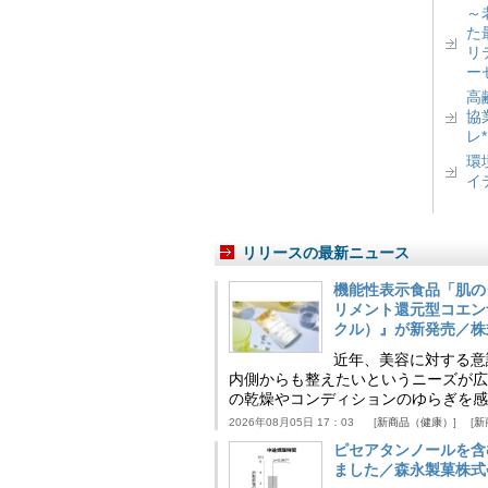
～
た
リ
ー
高
協
レ
環
イ
リリースの最新ニュース
機能性表示食品「肌の
リメント還元型コエンザイム
クル）』が新発売／株
近年、美容に対する意
内側からも整えたいというニーズが広
の乾燥やコンディションのゆらぎを感
2026年08月05日 17：03
新商品（健康）
新
ピセアタンノールを含
ました／森永製菓株式