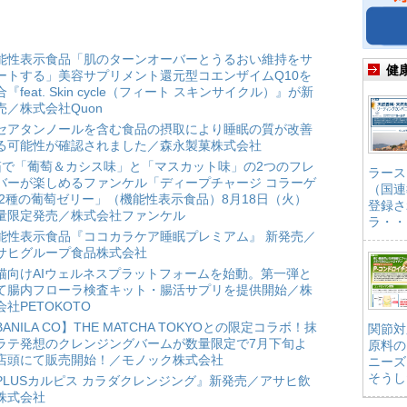
能性表示食品「肌のターンオーバーとうるおい維持をサ
健
ートする」美容サプリメント還元型コエンザイムQ10を
合『feat. Skin cycle（フィート スキンサイクル）』が新
売／株式会社Quon
セアタンノールを含む食品の摂取により睡眠の質が改善
る可能性が確認されました／森永製菓株式会社
箱で「葡萄＆カシス味」と「マスカット味」の2つのフレ
ラース
バーが楽しめるファンケル「ディープチャージ コラーゲ
（国連
 2種の葡萄ゼリー」（機能性表示食品）8月18日（火）
登録さ
量限定発売／株式会社ファンケル
ラ・・
能性表示食品『ココカラケア睡眠プレミアム』 新発売／
サヒグループ食品株式会社
猫向けAIウェルネスプラットフォームを始動。第一弾と
て腸内フローラ検査キット・腸活サプリを提供開始／株
会社PETOKOTO
BANILA CO】THE MATCHA TOKYOとの限定コラボ！抹
関節対
ラテ発想のクレンジングバームが数量限定で7月下旬よ
原料の
店頭にて販売開始！／モノック株式会社
ニーズ
そうし
PLUSカルピス カラダクレンジング』新発売／アサヒ飲
株式会社