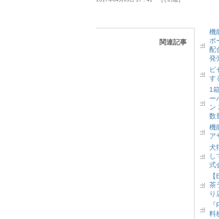
機
ポ
関連記事
配
発
ピ
す
1
ー
ン
数
機
ア
犬
し
式
【
茶
り
『
料