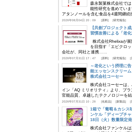
森永製菓株式会社では
能性研究を進めていま
アタンノールを含む食品を4週間継続
2026年08月04日 20：09
原料
研究報告
【共創プロジェクト成
習慣改善による「老化速
株式会社Rhelix
を目指す「エピクロッ
会社が、同社と連携……
2026年07月31日 17：47
原料
研究報告
～老化という摂理に告
能エッセンスクリーム
株式会社コーセー
株式会社コーセーは、
イン「AQ ミリオリティ」より、ブ
官能品質、卓越したテクノロジーを結
2026年07月31日 10：26
化粧品
新製品
1箱で「葡萄＆カシス
ンケル「ディープチャ
18日（火）数量限定
株式会社ファンケルは2