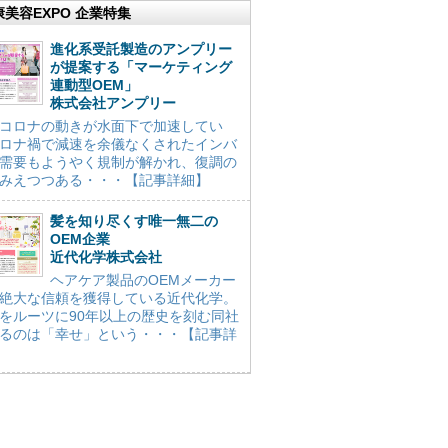
康美容EXPO 企業特集
進化系受託製造のアンプリー
が提案する「マーケティング
連動型OEM」
株式会社アンプリー
コロナの動きが水面下で加速してい
ロナ禍で減速を余儀なくされたインバ
需要もようやく規制が解かれ、復調の
みえつつある・・・【記事詳細】
髪を知り尽くす唯一無二の
OEM企業
近代化学株式会社
ヘアケア製品のOEMメーカー
絶大な信頼を獲得している近代化学。
をルーツに90年以上の歴史を刻む同社
るのは「幸せ」という・・・【記事詳