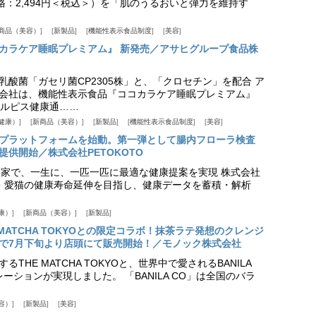
価格：2,494円＜税込＞）を「肌のうるおいと弾力を維持す
商品（美容）
新製品
機能性表示食品制度
美容
カラケア睡眠プレミアム』 新発売／アサヒグループ食品株
乳酸菌「ガセリ菌CP2305株」と、「クロセチン」を配合 ア
会社は、機能性表示食品『ココカラケア睡眠プレミアム』
ルピス健康通……
健康）
新商品（美容）
新製品
機能性表示食品制度
美容
スプラットフォームを始動。第一弾として腸内フローラ検査
供開始／株式会社PETOKOTO
+ 専門家で、一生に、一匹一匹に最適な健康提案を実現 株式会社
愛犬・愛猫の健康寿命延伸を目指し、健康データを蓄積・解析
康）
新商品（美容）
新製品
HE MATCHA TOKYOとの限定コラボ！抹茶ラテ発想のクレンジ
で7月下旬より店頭にて販売開始！／モノック株式会社
THE MATCHA TOKYOと、世界中で愛されるBANILA
ーションが実現しました。 「BANILA CO」は全国のバラ
容）
新製品
美容